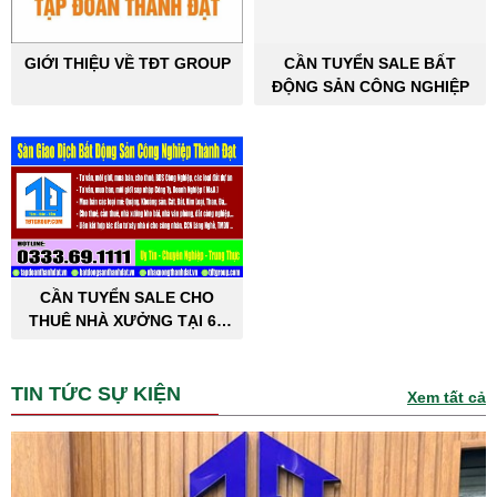
GIỚI THIỆU VỀ TĐT GROUP
CẦN TUYỂN SALE BẤT
ĐỘNG SẢN CÔNG NGHIỆP
CẦN TUYỂN SALE CHO
THUÊ NHÀ XƯỞNG TẠI 63
TỈNH THÀNH PHỐ
TIN TỨC SỰ KIỆN
Xem tất cả