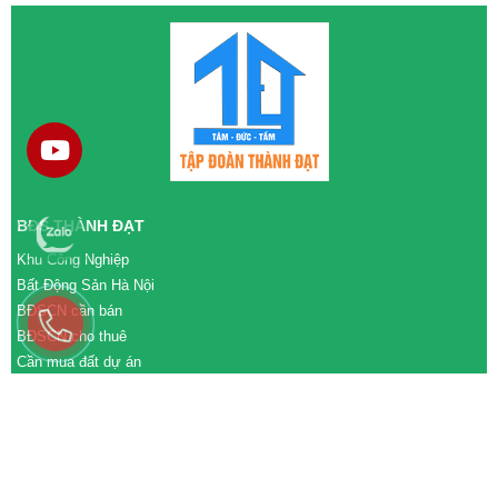
BĐS THÀNH ĐẠT
Khu Công Nghiệp
Bất Động Sản Hà Nội
BĐSCN cần bán
BĐSCN cho thuê
Cần mua đất dự án
Cần bán đất dự án
M&A cần mua
M&A cần bán