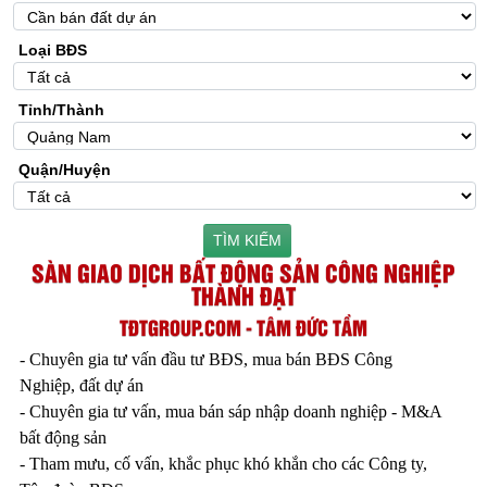
Loại BĐS
Tỉnh/Thành
Quận/Huyện
TÌM KIẾM
SÀN GIAO DỊCH BẤT ĐỘNG SẢN CÔNG NGHIỆP
THÀNH ĐẠT
TĐTGROUP.COM - TÂM ĐỨC TẦM
- Chuyên gia tư vấn đầu tư BĐS, mua bán BĐS Công
Nghiệp, đất dự án
- Chuyên gia tư vấn, mua bán sáp nhập doanh nghiệp - M&A
bất động sản
- Tham mưu, cố vấn, khắc phục khó khắn cho các Công ty,