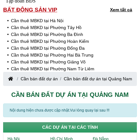
Tập đoàn BĐS
BẤT ĐỘNG SẢN VIP
Xem tất cả
Cần thuê MBKD tại Hà Nội
Cần thuê MBKD tại Phường Tây Hồ
Cần thuê MBKD tại Phường Ba Đình
Cần thuê MBKD tại Phường Hoàn Kiếm
Cần thuê MBKD tại Phường Đống Đa
Cần thuê MBKD tại Phường Hai Bà Trưng
Cần thuê MBKD tại Phường Giảng Võ
Cần thuê MBKD tại Phường Nam Từ Liêm
Cần thuê MBKD tại Phường Cầu Giấy
Cần bán đất dự án
Cần bán đất dự án tại Quảng Nam
Cần thuê MBKD tại Phường Thanh Xuân
Cần thuê MBKD tại Phường Long Biên
CẦN BÁN ĐẤT DỰ ÁN TẠI QUẢNG NAM
Cần thuê MBKD tại Phường Hà Đông
Cần thuê MBKD tại Phường Hoàng Mai
Cần thuê MBKD tại Phường Ô Chợ Dừa
Nội dung hiện chưa được cập nhật.Vui lòng quay lại sau !!!
Cần thuê MBKD tại Phường Yên Hòa
Cần thuê MBKD tại Phường Nghĩa Độ
CÁC DỰ ÁN TẠI CÁC TỈNH
Cần thuê MBKD tại Phường Phương Liệt
Cần thuê MBKD tại Phường Khương Đình
Hà Nội
Hồ Chí Minh
Đà Nẵng