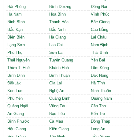
Cần thuê MBKD tại Phường Yên Sở
Hải Phòng
Bình Dương
Đồng Nai
Cần thuê MBKD tại Phường Hoàng Liệt
Hà Nam
Hòa Bình
Vĩnh Phúc
Cần thuê MBKD tại Phường Định Công
Ninh Bình
Thanh Hóa
Bắc Giang
Cần thuê MBKD tại Phường Tương Mai
Bắc Kạn
Bắc Ninh
Cao Bằng
Cần thuê MBKD tại Phường Vĩnh Hưng
Điện Biên
Hà Giang
Lai Châu
Cần thuê MBKD tại Phường Lĩnh Nam
Cần thuê MBKD tại Phường Hồng Hà
Lạng Sơn
Lao Cai
Nam Định
Cần thuê MBKD tại Phường Láng
Phú Thọ
Sơn La
Thái Bình
Cần thuê MBKD tại Phường Văn Miếu
Thái Nguyên
Tuyên Quang
Yên Bái
Cần thuê MBKD tại Phường Kim Liên
Thừa T. Huế
Khánh Hoà
Lâm Đồng
Cần thuê MBKD tại Phường Bạch Mai
Bình Định
Bình Thuận
Đăk Nông
Cần thuê MBKD tại Phường Vĩnh Tuy
ĐắkLắk
Gia Lai
Hà Tĩnh
Kon Tum
Nghệ An
Ninh Thuận
Phú Yên
Quảng Bình
Quảng Nam
Quảng Ngãi
Vũng Tàu
Cần Thơ
An Giang
Bạc Liêu
Bến Tre
Bình Phước
Cà Mau
Đồng Tháp
Hậu Giang
Kiên Giang
Long An
Sóc Trăng
Tây Ninh
Tiền Giang