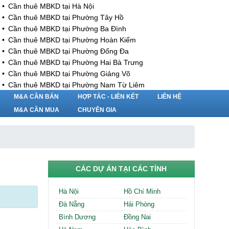
Cần thuê MBKD tại Hà Nội
Cần thuê MBKD tại Phường Tây Hồ
Cần thuê MBKD tại Phường Ba Đình
Cần thuê MBKD tại Phường Hoàn Kiếm
Cần thuê MBKD tại Phường Đống Đa
Cần thuê MBKD tại Phường Hai Bà Trưng
Cần thuê MBKD tại Phường Giảng Võ
Cần thuê MBKD tại Phường Nam Từ Liêm
Cần thuê MBKD tại Phường Cầu Giấy
M&A CẦN BÁN
HỢP TÁC - LIÊN KẾT
LIÊN HỆ
Cần thuê MBKD tại Phường Thanh Xuân
M&A CẦN MUA
CHUYÊN GIA
Cần thuê MBKD tại Phường Long Biên
Cần thuê MBKD tại Phường Hà Đông
Cần thuê MBKD tại Phường Hoàng Mai
Cần thuê MBKD tại Phường Ô Chợ Dừa
Cần thuê MBKD tại Phường Yên Hòa
CÁC DỰ ÁN TẠI CÁC TỈNH
Cần thuê MBKD tại Phường Nghĩa Độ
Cần thuê MBKD tại Phường Phương Liệt
Hà Nội
Hồ Chí Minh
Cần thuê MBKD tại Phường Khương Đình
Đà Nẵng
Hải Phòng
Cần thuê MBKD tại Phường Yên Sở
Bình Dương
Đồng Nai
Cần thuê MBKD tại Phường Hoàng Liệt