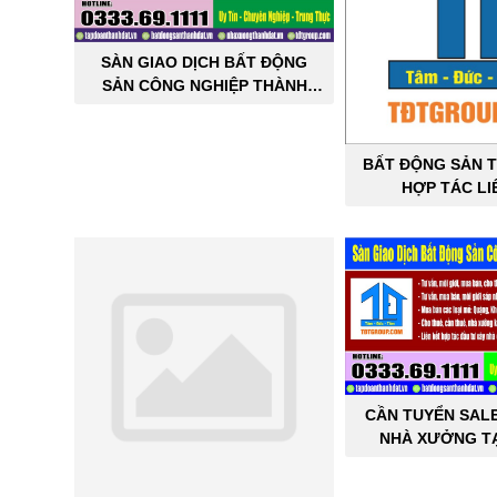
SÀN GIAO DỊCH BẤT ĐỘNG
SẢN CÔNG NGHIỆP THÀNH
ĐẠT
BẤT ĐỘNG SẢN T
HỢP TÁC LI
CẦN TUYỂN SAL
NHÀ XƯỞNG TẠ
THÀNH 