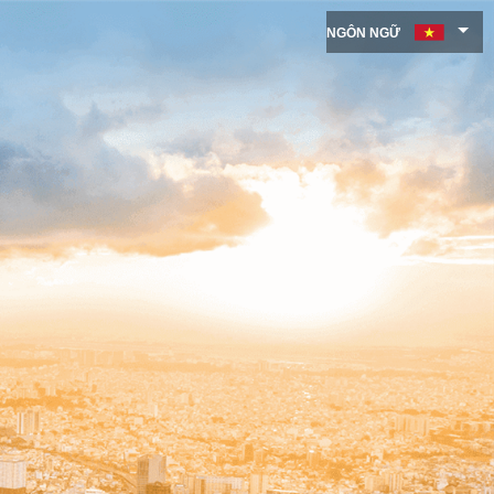
NGÔN NGỮ