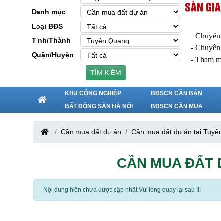
SÀN GIA
Danh mục
Loại BĐS
- Chuyên
Tỉnh/Thành
- Chuyên
Quận/Huyện
- Tham m
TÌM KIẾM
KHU CÔNG NGHIỆP
BĐSCN CẦN BÁN
BẤT ĐỘNG SẢN HÀ NỘI
BĐSCN CẦN MUA
Cần mua đất dự án
Cần mua đất dự án tại Tuy
CẦN MUA ĐẤT 
Nội dung hiện chưa được cập nhật.Vui lòng quay lại sau !!!