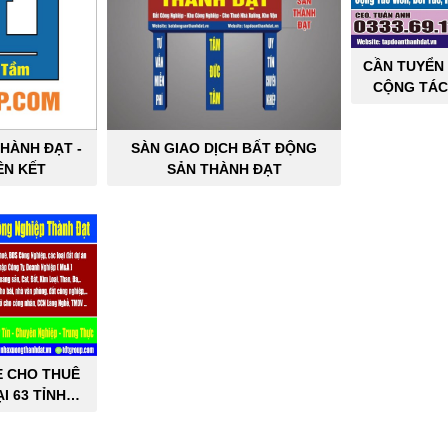
CẦN TUYỂN 
CỘNG TÁC
SẢN C
HÀNH ĐẠT -
SÀN GIAO DỊCH BẤT ĐỘNG
ÊN KẾT
SẢN THÀNH ĐẠT
E CHO THUÊ
I 63 TỈNH
PHỐ