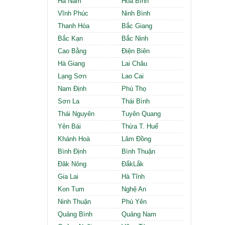
Hà Nam
Hòa Bình
Cần thuê MBKD tại Phường Định Công
Cần thuê MBKD tại Phường Tương Mai
Vĩnh Phúc
Ninh Bình
Cần thuê MBKD tại Phường Vĩnh Hưng
Thanh Hóa
Bắc Giang
Cần thuê MBKD tại Phường Lĩnh Nam
Bắc Kạn
Bắc Ninh
Cần thuê MBKD tại Phường Hồng Hà
Cao Bằng
Điện Biên
Cần thuê MBKD tại Phường Láng
Hà Giang
Lai Châu
Cần thuê MBKD tại Phường Văn Miếu
Lạng Sơn
Lao Cai
Cần thuê MBKD tại Phường Kim Liên
Nam Định
Phú Thọ
Cần thuê MBKD tại Phường Bạch Mai
Cần thuê MBKD tại Phường Vĩnh Tuy
Sơn La
Thái Bình
Thái Nguyên
Tuyên Quang
Yên Bái
Thừa T. Huế
Khánh Hoà
Lâm Đồng
Bình Định
Bình Thuận
Đăk Nông
ĐắkLắk
Gia Lai
Hà Tĩnh
Kon Tum
Nghệ An
Ninh Thuận
Phú Yên
Quảng Bình
Quảng Nam