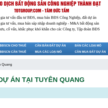
O DỊCH BẤT ĐỘNG SẢN CÔNG NGHIỆP THÀNH ĐẠT
TĐTGROUP.COM - TÂM ĐỨC TẦM
 gia tư vấn đầu tư BĐS, mua bán BĐS Công Nghiệp, đất dự án
 gia tư vấn, mua bán sáp nhập doanh nghiệp - M&A bất động sản
ưu, cố vấn, khắc phục khó khắn cho các Công ty, Tập đoàn BĐS
BĐSCN CHO THUÊ
CẦN BÁN ĐẤT DỰ ÁN
BÁN CÁC LOẠI MỎ
BĐSCN CẦN THUÊ
MUA CÁC LOẠI MỎ
CẦN MUA ĐẤT DỰ ÁN
ên Quang
DỰ ÁN TẠI TUYÊN QUANG