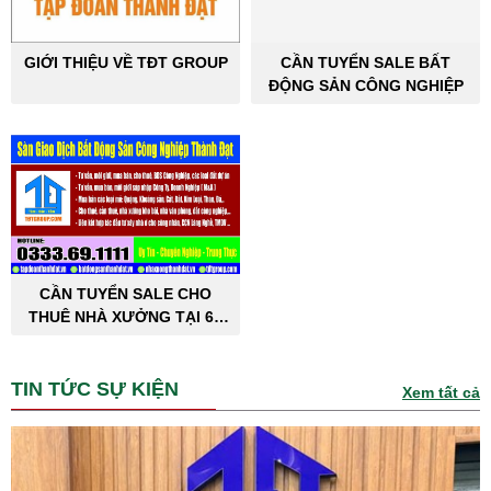
GIỚI THIỆU VỀ TĐT GROUP
CẦN TUYỂN SALE BẤT
ĐỘNG SẢN CÔNG NGHIỆP
CẦN TUYỂN SALE CHO
THUÊ NHÀ XƯỞNG TẠI 63
TỈNH THÀNH PHỐ
TIN TỨC SỰ KIỆN
Xem tất cả