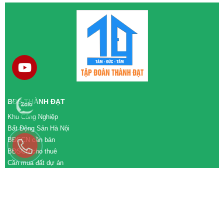
BĐS THÀNH ĐẠT
Khu Công Nghiệp
Bất Động Sản Hà Nội
BĐSCN cần bán
BĐSCN cho thuê
Cần mua đất dự án
Cần bán đất dự án
M&A cần mua
M&A cần bán