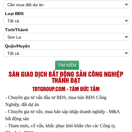
Loại BĐS
Tỉnh/Thành
Quận/Huyện
TÌM KIẾM
SÀN GIAO DỊCH BẤT ĐỘNG SẢN CÔNG NGHIỆP
THÀNH ĐẠT
TĐTGROUP.COM - TÂM ĐỨC TẦM
- Chuyên gia tư vấn đầu tư BĐS, mua bán BĐS Công
Nghiệp, đất dự án
- Chuyên gia tư vấn, mua bán sáp nhập doanh nghiệp - M&A
bất động sản
- Tham mưu, cố vấn, khắc phục khó khắn cho các Công ty,