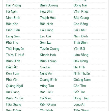
Cần thuê MBKD tại Phường Yên Sở
Hải Phòng
Bình Dương
Đồng Nai
Cần thuê MBKD tại Phường Hoàng Liệt
Hà Nam
Hòa Bình
Vĩnh Phúc
Cần thuê MBKD tại Phường Định Công
Ninh Bình
Thanh Hóa
Bắc Giang
Cần thuê MBKD tại Phường Tương Mai
Bắc Kạn
Bắc Ninh
Cao Bằng
Cần thuê MBKD tại Phường Vĩnh Hưng
Điện Biên
Hà Giang
Lai Châu
Cần thuê MBKD tại Phường Lĩnh Nam
Cần thuê MBKD tại Phường Hồng Hà
Lạng Sơn
Lao Cai
Nam Định
Cần thuê MBKD tại Phường Láng
Phú Thọ
Sơn La
Thái Bình
Cần thuê MBKD tại Phường Văn Miếu
Thái Nguyên
Tuyên Quang
Yên Bái
Cần thuê MBKD tại Phường Kim Liên
Thừa T. Huế
Khánh Hoà
Lâm Đồng
Cần thuê MBKD tại Phường Bạch Mai
Bình Định
Bình Thuận
Đăk Nông
Cần thuê MBKD tại Phường Vĩnh Tuy
ĐắkLắk
Gia Lai
Hà Tĩnh
Kon Tum
Nghệ An
Ninh Thuận
Phú Yên
Quảng Bình
Quảng Nam
Quảng Ngãi
Vũng Tàu
Cần Thơ
An Giang
Bạc Liêu
Bến Tre
Bình Phước
Cà Mau
Đồng Tháp
Hậu Giang
Kiên Giang
Long An
Sóc Trăng
Tây Ninh
Tiền Giang