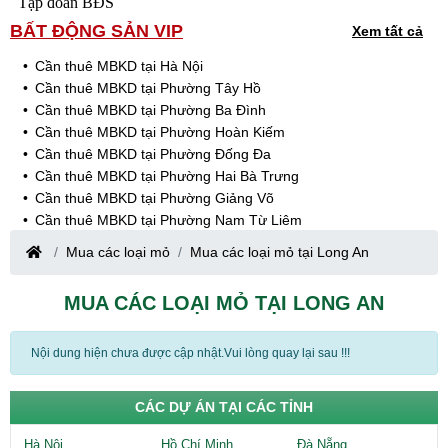
Tập đoàn BĐS
BẤT ĐỘNG SẢN VIP
Xem tất cả
Cần thuê MBKD tại Hà Nội
Cần thuê MBKD tại Phường Tây Hồ
Cần thuê MBKD tại Phường Ba Đình
Cần thuê MBKD tại Phường Hoàn Kiếm
Cần thuê MBKD tại Phường Đống Đa
Cần thuê MBKD tại Phường Hai Bà Trưng
Cần thuê MBKD tại Phường Giảng Võ
Cần thuê MBKD tại Phường Nam Từ Liêm
Cần thuê MBKD tại Phường Cầu Giấy
Mua các loại mỏ
Mua các loại mỏ tại Long An
Cần thuê MBKD tại Phường Thanh Xuân
Cần thuê MBKD tại Phường Long Biên
MUA CÁC LOẠI MỎ TẠI LONG AN
Cần thuê MBKD tại Phường Hà Đông
Cần thuê MBKD tại Phường Hoàng Mai
Cần thuê MBKD tại Phường Ô Chợ Dừa
Nội dung hiện chưa được cập nhật.Vui lòng quay lại sau !!!
Cần thuê MBKD tại Phường Yên Hòa
Cần thuê MBKD tại Phường Nghĩa Độ
CÁC DỰ ÁN TẠI CÁC TỈNH
Cần thuê MBKD tại Phường Phương Liệt
Cần thuê MBKD tại Phường Khương Đình
Hà Nội
Hồ Chí Minh
Đà Nẵng