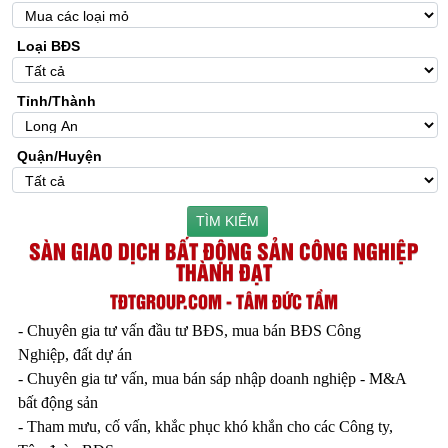
Loại BĐS
Tỉnh/Thành
Quận/Huyện
TÌM KIẾM
SÀN GIAO DỊCH BẤT ĐỘNG SẢN CÔNG NGHIỆP
THÀNH ĐẠT
TĐTGROUP.COM - TÂM ĐỨC TẦM
- Chuyên gia tư vấn đầu tư BĐS, mua bán BĐS Công
Nghiệp, đất dự án
- Chuyên gia tư vấn, mua bán sáp nhập doanh nghiệp - M&A
bất động sản
- Tham mưu, cố vấn, khắc phục khó khắn cho các Công ty,