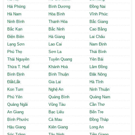
Cần thuê MBKD tại Phường Yên Sở
Hải Phòng
Bình Dương
Đồng Nai
Cần thuê MBKD tại Phường Hoàng Liệt
Hà Nam
Hòa Bình
Vĩnh Phúc
Cần thuê MBKD tại Phường Định Công
Ninh Bình
Thanh Hóa
Bắc Giang
Cần thuê MBKD tại Phường Tương Mai
Bắc Kạn
Bắc Ninh
Cao Bằng
Cần thuê MBKD tại Phường Vĩnh Hưng
Điện Biên
Hà Giang
Lai Châu
Cần thuê MBKD tại Phường Lĩnh Nam
Cần thuê MBKD tại Phường Hồng Hà
Lạng Sơn
Lao Cai
Nam Định
Cần thuê MBKD tại Phường Láng
Phú Thọ
Sơn La
Thái Bình
Cần thuê MBKD tại Phường Văn Miếu
Thái Nguyên
Tuyên Quang
Yên Bái
Cần thuê MBKD tại Phường Kim Liên
Thừa T. Huế
Khánh Hoà
Lâm Đồng
Cần thuê MBKD tại Phường Bạch Mai
Bình Định
Bình Thuận
Đăk Nông
Cần thuê MBKD tại Phường Vĩnh Tuy
ĐắkLắk
Gia Lai
Hà Tĩnh
Kon Tum
Nghệ An
Ninh Thuận
Phú Yên
Quảng Bình
Quảng Nam
Quảng Ngãi
Vũng Tàu
Cần Thơ
An Giang
Bạc Liêu
Bến Tre
Bình Phước
Cà Mau
Đồng Tháp
Hậu Giang
Kiên Giang
Long An
Sóc Trăng
Tây Ninh
Tiền Giang