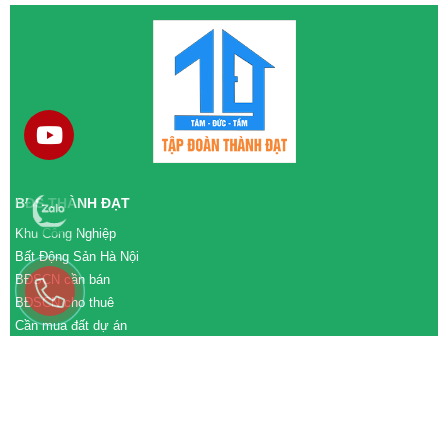
BĐS THÀNH ĐẠT
Khu Công Nghiệp
Bất Động Sản Hà Nội
BĐSCN cần bán
BĐSCN cho thuê
Cần mua đất dự án
Cần bán đất dự án
M&A cần mua
M&A cần bán