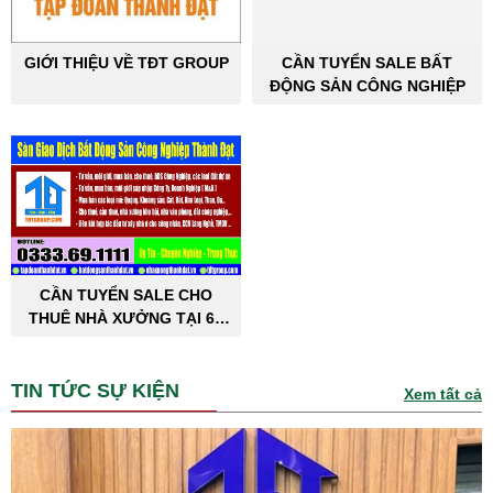
GIỚI THIỆU VỀ TĐT GROUP
CẦN TUYỂN SALE BẤT
ĐỘNG SẢN CÔNG NGHIỆP
CẦN TUYỂN SALE CHO
THUÊ NHÀ XƯỞNG TẠI 63
TỈNH THÀNH PHỐ
TIN TỨC SỰ KIỆN
Xem tất cả