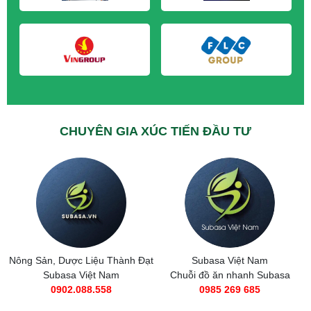
CHUYÊN GIA XÚC TIẾN ĐẦU TƯ
t
Subasa Việt Nam
Taxi Tải Thành Đạt
Chuỗi đồ ăn nhanh Subasa
0566.89.1111
0985 269 685