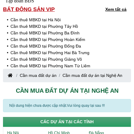
Tập đoàn BĐS
BẤT ĐỘNG SẢN VIP
Xem tất cả
Cần thuê MBKD tại Hà Nội
Cần thuê MBKD tại Phường Tây Hồ
Cần thuê MBKD tại Phường Ba Đình
Cần thuê MBKD tại Phường Hoàn Kiếm
Cần thuê MBKD tại Phường Đống Đa
Cần thuê MBKD tại Phường Hai Bà Trưng
Cần thuê MBKD tại Phường Giảng Võ
Cần thuê MBKD tại Phường Nam Từ Liêm
Cần thuê MBKD tại Phường Cầu Giấy
Cần mua đất dự án
Cần mua đất dự án tại Nghệ An
Cần thuê MBKD tại Phường Thanh Xuân
Cần thuê MBKD tại Phường Long Biên
CẦN MUA ĐẤT DỰ ÁN TẠI NGHỆ AN
Cần thuê MBKD tại Phường Hà Đông
Cần thuê MBKD tại Phường Hoàng Mai
Cần thuê MBKD tại Phường Ô Chợ Dừa
Nội dung hiện chưa được cập nhật.Vui lòng quay lại sau !!!
Cần thuê MBKD tại Phường Yên Hòa
Cần thuê MBKD tại Phường Nghĩa Độ
CÁC DỰ ÁN TẠI CÁC TỈNH
Cần thuê MBKD tại Phường Phương Liệt
Cần thuê MBKD tại Phường Khương Đình
Hà Nội
Hồ Chí Minh
Đà Nẵng