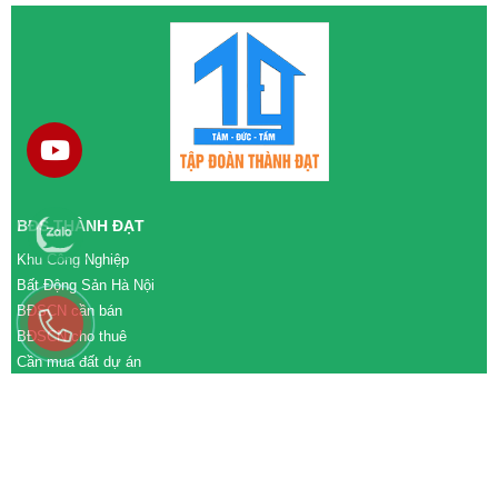
BĐS THÀNH ĐẠT
Khu Công Nghiệp
Bất Động Sản Hà Nội
BĐSCN cần bán
BĐSCN cho thuê
Cần mua đất dự án
Cần bán đất dự án
M&A cần mua
M&A cần bán