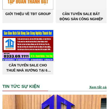
GIỚI THIỆU VỀ TĐT GROUP
CẦN TUYỂN SALE BẤT
ĐỘNG SẢN CÔNG NGHIỆP
CẦN TUYỂN SALE CHO
THUÊ NHÀ XƯỞNG TẠI 63
TỈNH THÀNH PHỐ
TIN TỨC SỰ KIỆN
Xem tất cả