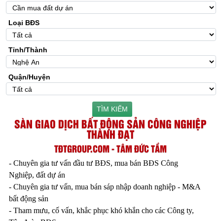
Loại BĐS
Tỉnh/Thành
Quận/Huyện
TÌM KIẾM
SÀN GIAO DỊCH BẤT ĐỘNG SẢN CÔNG NGHIỆP
THÀNH ĐẠT
TĐTGROUP.COM - TÂM ĐỨC TẦM
- Chuyên gia tư vấn đầu tư BĐS, mua bán BĐS Công
Nghiệp, đất dự án
- Chuyên gia tư vấn, mua bán sáp nhập doanh nghiệp - M&A
bất động sản
- Tham mưu, cố vấn, khắc phục khó khắn cho các Công ty,