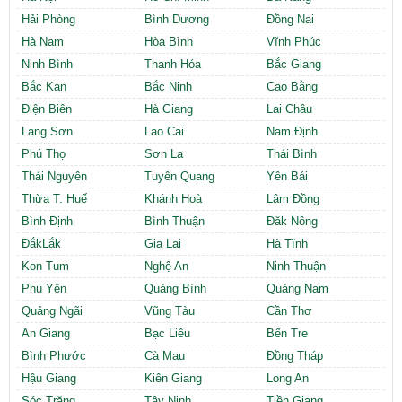
Cần thuê MBKD tại Phường Yên Sở
Hải Phòng
Bình Dương
Đồng Nai
Cần thuê MBKD tại Phường Hoàng Liệt
Hà Nam
Hòa Bình
Vĩnh Phúc
Cần thuê MBKD tại Phường Định Công
Ninh Bình
Thanh Hóa
Bắc Giang
Cần thuê MBKD tại Phường Tương Mai
Bắc Kạn
Bắc Ninh
Cao Bằng
Cần thuê MBKD tại Phường Vĩnh Hưng
Điện Biên
Hà Giang
Lai Châu
Cần thuê MBKD tại Phường Lĩnh Nam
Cần thuê MBKD tại Phường Hồng Hà
Lạng Sơn
Lao Cai
Nam Định
Cần thuê MBKD tại Phường Láng
Phú Thọ
Sơn La
Thái Bình
Cần thuê MBKD tại Phường Văn Miếu
Thái Nguyên
Tuyên Quang
Yên Bái
Cần thuê MBKD tại Phường Kim Liên
Thừa T. Huế
Khánh Hoà
Lâm Đồng
Cần thuê MBKD tại Phường Bạch Mai
Bình Định
Bình Thuận
Đăk Nông
Cần thuê MBKD tại Phường Vĩnh Tuy
ĐắkLắk
Gia Lai
Hà Tĩnh
Kon Tum
Nghệ An
Ninh Thuận
Phú Yên
Quảng Bình
Quảng Nam
Quảng Ngãi
Vũng Tàu
Cần Thơ
An Giang
Bạc Liêu
Bến Tre
Bình Phước
Cà Mau
Đồng Tháp
Hậu Giang
Kiên Giang
Long An
Sóc Trăng
Tây Ninh
Tiền Giang