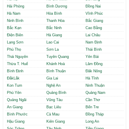
Cần thuê MBKD tại Phường Yên Sở
Hải Phòng
Bình Dương
Đồng Nai
Cần thuê MBKD tại Phường Hoàng Liệt
Hà Nam
Hòa Bình
Vĩnh Phúc
Cần thuê MBKD tại Phường Định Công
Ninh Bình
Thanh Hóa
Bắc Giang
Cần thuê MBKD tại Phường Tương Mai
Bắc Kạn
Bắc Ninh
Cao Bằng
Cần thuê MBKD tại Phường Vĩnh Hưng
Điện Biên
Hà Giang
Lai Châu
Cần thuê MBKD tại Phường Lĩnh Nam
Cần thuê MBKD tại Phường Hồng Hà
Lạng Sơn
Lao Cai
Nam Định
Cần thuê MBKD tại Phường Láng
Phú Thọ
Sơn La
Thái Bình
Cần thuê MBKD tại Phường Văn Miếu
Thái Nguyên
Tuyên Quang
Yên Bái
Cần thuê MBKD tại Phường Kim Liên
Thừa T. Huế
Khánh Hoà
Lâm Đồng
Cần thuê MBKD tại Phường Bạch Mai
Bình Định
Bình Thuận
Đăk Nông
Cần thuê MBKD tại Phường Vĩnh Tuy
ĐắkLắk
Gia Lai
Hà Tĩnh
Kon Tum
Nghệ An
Ninh Thuận
Phú Yên
Quảng Bình
Quảng Nam
Quảng Ngãi
Vũng Tàu
Cần Thơ
An Giang
Bạc Liêu
Bến Tre
Bình Phước
Cà Mau
Đồng Tháp
Hậu Giang
Kiên Giang
Long An
Sóc Trăng
Tây Ninh
Tiền Giang