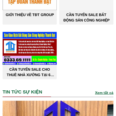
GIỚI THIỆU VỀ TĐT GROUP
CẦN TUYỂN SALE BẤT
ĐỘNG SẢN CÔNG NGHIỆP
CẦN TUYỂN SALE CHO
THUÊ NHÀ XƯỞNG TẠI 63
TỈNH THÀNH PHỐ
TIN TỨC SỰ KIỆN
Xem tất cả