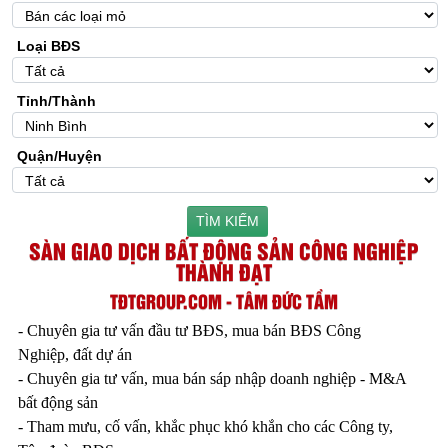
Loại BĐS
Tỉnh/Thành
Quận/Huyện
TÌM KIẾM
SÀN GIAO DỊCH BẤT ĐỘNG SẢN CÔNG NGHIỆP
THÀNH ĐẠT
TĐTGROUP.COM - TÂM ĐỨC TẦM
- Chuyên gia tư vấn đầu tư BĐS, mua bán BĐS Công
Nghiệp, đất dự án
- Chuyên gia tư vấn, mua bán sáp nhập doanh nghiệp - M&A
bất động sản
- Tham mưu, cố vấn, khắc phục khó khắn cho các Công ty,