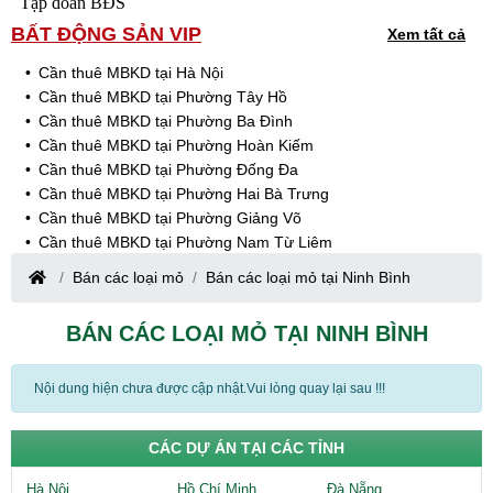
Tập đoàn BĐS
BẤT ĐỘNG SẢN VIP
Xem tất cả
Cần thuê MBKD tại Hà Nội
Cần thuê MBKD tại Phường Tây Hồ
Cần thuê MBKD tại Phường Ba Đình
Cần thuê MBKD tại Phường Hoàn Kiếm
Cần thuê MBKD tại Phường Đống Đa
Cần thuê MBKD tại Phường Hai Bà Trưng
Cần thuê MBKD tại Phường Giảng Võ
Cần thuê MBKD tại Phường Nam Từ Liêm
Cần thuê MBKD tại Phường Cầu Giấy
Bán các loại mỏ
Bán các loại mỏ tại Ninh Bình
Cần thuê MBKD tại Phường Thanh Xuân
Cần thuê MBKD tại Phường Long Biên
BÁN CÁC LOẠI MỎ TẠI NINH BÌNH
Cần thuê MBKD tại Phường Hà Đông
Cần thuê MBKD tại Phường Hoàng Mai
Cần thuê MBKD tại Phường Ô Chợ Dừa
Nội dung hiện chưa được cập nhật.Vui lòng quay lại sau !!!
Cần thuê MBKD tại Phường Yên Hòa
Cần thuê MBKD tại Phường Nghĩa Độ
CÁC DỰ ÁN TẠI CÁC TỈNH
Cần thuê MBKD tại Phường Phương Liệt
Cần thuê MBKD tại Phường Khương Đình
Hà Nội
Hồ Chí Minh
Đà Nẵng