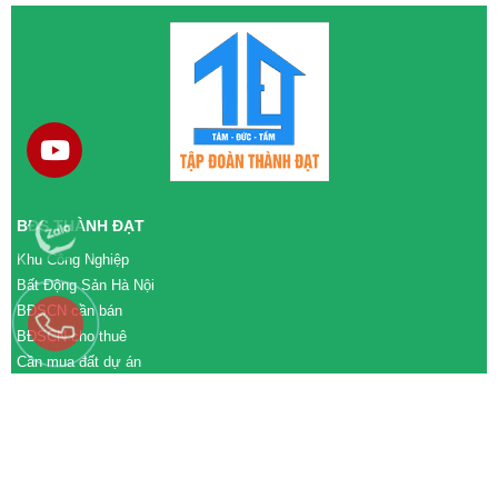
BĐS THÀNH ĐẠT
Khu Công Nghiệp
Bất Động Sản Hà Nội
BĐSCN cần bán
BĐSCN cho thuê
Cần mua đất dự án
Cần bán đất dự án
M&A cần mua
M&A cần bán