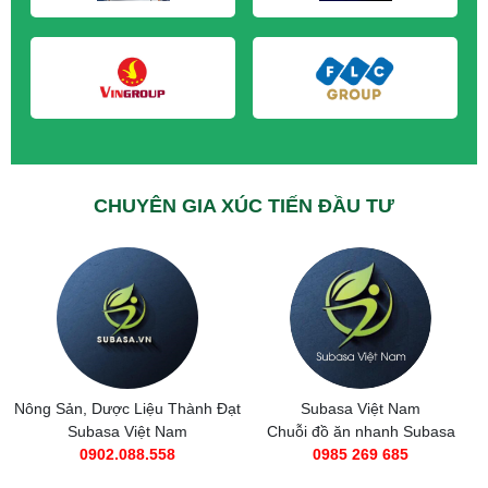
CHUYÊN GIA XÚC TIẾN ĐẦU TƯ
t
Subasa Việt Nam
Taxi Tải Thành Đạt
Chuỗi đồ ăn nhanh Subasa
0566.89.1111
0985 269 685