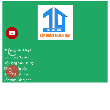
BĐS THÀNH ĐẠT
Khu Công Nghiệp
Bất Động Sản Hà Nội
BĐSCN cần bán
BĐSCN cho thuê
Cần mua đất dự án
Cần bán đất dự án
M&A cần mua
M&A cần bán