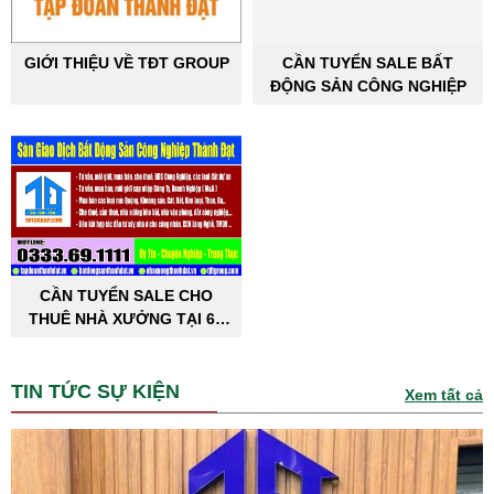
GIỚI THIỆU VỀ TĐT GROUP
CẦN TUYỂN SALE BẤT
ĐỘNG SẢN CÔNG NGHIỆP
CẦN TUYỂN SALE CHO
THUÊ NHÀ XƯỞNG TẠI 63
TỈNH THÀNH PHỐ
TIN TỨC SỰ KIỆN
Xem tất cả