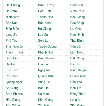
Cần thuê MBKD tại Phường Yên Sở
Hải Phòng
Bình Dương
Đồng Nai
Cần thuê MBKD tại Phường Hoàng Liệt
Hà Nam
Hòa Bình
Vĩnh Phúc
Cần thuê MBKD tại Phường Định Công
Ninh Bình
Thanh Hóa
Bắc Giang
Cần thuê MBKD tại Phường Tương Mai
Bắc Kạn
Bắc Ninh
Cao Bằng
Cần thuê MBKD tại Phường Vĩnh Hưng
Điện Biên
Hà Giang
Lai Châu
Cần thuê MBKD tại Phường Lĩnh Nam
Cần thuê MBKD tại Phường Hồng Hà
Lạng Sơn
Lao Cai
Nam Định
Cần thuê MBKD tại Phường Láng
Phú Thọ
Sơn La
Thái Bình
Cần thuê MBKD tại Phường Văn Miếu
Thái Nguyên
Tuyên Quang
Yên Bái
Cần thuê MBKD tại Phường Kim Liên
Thừa T. Huế
Khánh Hoà
Lâm Đồng
Cần thuê MBKD tại Phường Bạch Mai
Bình Định
Bình Thuận
Đăk Nông
Cần thuê MBKD tại Phường Vĩnh Tuy
ĐắkLắk
Gia Lai
Hà Tĩnh
Kon Tum
Nghệ An
Ninh Thuận
Phú Yên
Quảng Bình
Quảng Nam
Quảng Ngãi
Vũng Tàu
Cần Thơ
An Giang
Bạc Liêu
Bến Tre
Bình Phước
Cà Mau
Đồng Tháp
Hậu Giang
Kiên Giang
Long An
Sóc Trăng
Tây Ninh
Tiền Giang