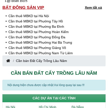
Tập đoàn BĐS
BẤT ĐỘNG SẢN VIP
Xem tất cả
Cần thuê MBKD tại Hà Nội
Cần thuê MBKD tại Phường Tây Hồ
Cần thuê MBKD tại Phường Ba Đình
Cần thuê MBKD tại Phường Hoàn Kiếm
Cần thuê MBKD tại Phường Đống Đa
Cần thuê MBKD tại Phường Hai Bà Trưng
Cần thuê MBKD tại Phường Giảng Võ
Cần thuê MBKD tại Phường Nam Từ Liêm
Cần thuê MBKD tại Phường Cầu Giấy
Cần bán Đất Cấy Trồng Lâu Năm
Cần thuê MBKD tại Phường Thanh Xuân
Cần thuê MBKD tại Phường Long Biên
CẦN BÁN ĐẤT CẤY TRỒNG LÂU NĂM
Cần thuê MBKD tại Phường Hà Đông
Cần thuê MBKD tại Phường Hoàng Mai
Cần thuê MBKD tại Phường Ô Chợ Dừa
Nội dung hiện chưa được cập nhật.Vui lòng quay lại sau !!!
Cần thuê MBKD tại Phường Yên Hòa
Cần thuê MBKD tại Phường Nghĩa Độ
CÁC DỰ ÁN TẠI CÁC TỈNH
Cần thuê MBKD tại Phường Phương Liệt
Cần thuê MBKD tại Phường Khương Đình
Hà Nội
Hồ Chí Minh
Đà Nẵng