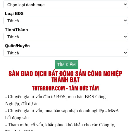
Loại BĐS
Tỉnh/Thành
Quận/Huyện
TÌM KIẾM
SÀN GIAO DỊCH BẤT ĐỘNG SẢN CÔNG NGHIỆP
THÀNH ĐẠT
TĐTGROUP.COM - TÂM ĐỨC TẦM
- Chuyên gia tư vấn đầu tư BĐS, mua bán BĐS Công
Nghiệp, đất dự án
- Chuyên gia tư vấn, mua bán sáp nhập doanh nghiệp - M&A
bất động sản
- Tham mưu, cố vấn, khắc phục khó khắn cho các Công ty,