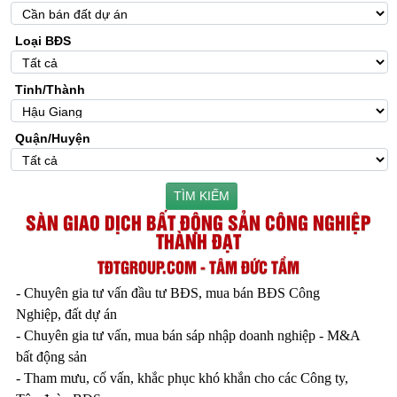
Loại BĐS
Tỉnh/Thành
Quận/Huyện
TÌM KIẾM
SÀN GIAO DỊCH BẤT ĐỘNG SẢN CÔNG NGHIỆP
THÀNH ĐẠT
TĐTGROUP.COM - TÂM ĐỨC TẦM
- Chuyên gia tư vấn đầu tư BĐS, mua bán BĐS Công
Nghiệp, đất dự án
- Chuyên gia tư vấn, mua bán sáp nhập doanh nghiệp - M&A
bất động sản
- Tham mưu, cố vấn, khắc phục khó khắn cho các Công ty,