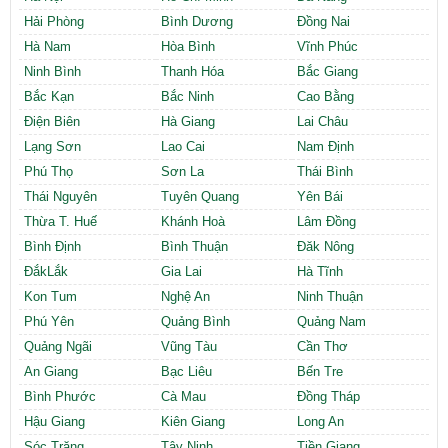
Cần thuê MBKD tại Phường Yên Sở
Hải Phòng
Bình Dương
Đồng Nai
Cần thuê MBKD tại Phường Hoàng Liệt
Hà Nam
Hòa Bình
Vĩnh Phúc
Cần thuê MBKD tại Phường Định Công
Ninh Bình
Thanh Hóa
Bắc Giang
Cần thuê MBKD tại Phường Tương Mai
Bắc Kạn
Bắc Ninh
Cao Bằng
Cần thuê MBKD tại Phường Vĩnh Hưng
Điện Biên
Hà Giang
Lai Châu
Cần thuê MBKD tại Phường Lĩnh Nam
Cần thuê MBKD tại Phường Hồng Hà
Lạng Sơn
Lao Cai
Nam Định
Cần thuê MBKD tại Phường Láng
Phú Thọ
Sơn La
Thái Bình
Cần thuê MBKD tại Phường Văn Miếu
Thái Nguyên
Tuyên Quang
Yên Bái
Cần thuê MBKD tại Phường Kim Liên
Thừa T. Huế
Khánh Hoà
Lâm Đồng
Cần thuê MBKD tại Phường Bạch Mai
Bình Định
Bình Thuận
Đăk Nông
Cần thuê MBKD tại Phường Vĩnh Tuy
ĐắkLắk
Gia Lai
Hà Tĩnh
Kon Tum
Nghệ An
Ninh Thuận
Phú Yên
Quảng Bình
Quảng Nam
Quảng Ngãi
Vũng Tàu
Cần Thơ
An Giang
Bạc Liêu
Bến Tre
Bình Phước
Cà Mau
Đồng Tháp
Hậu Giang
Kiên Giang
Long An
Sóc Trăng
Tây Ninh
Tiền Giang