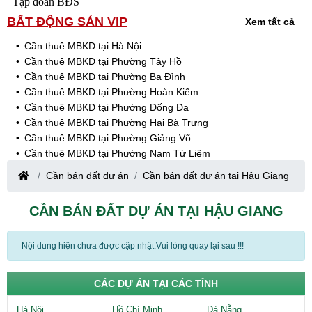
Tập đoàn BĐS
BẤT ĐỘNG SẢN VIP
Xem tất cả
Cần thuê MBKD tại Hà Nội
Cần thuê MBKD tại Phường Tây Hồ
Cần thuê MBKD tại Phường Ba Đình
Cần thuê MBKD tại Phường Hoàn Kiếm
Cần thuê MBKD tại Phường Đống Đa
Cần thuê MBKD tại Phường Hai Bà Trưng
Cần thuê MBKD tại Phường Giảng Võ
Cần thuê MBKD tại Phường Nam Từ Liêm
Cần thuê MBKD tại Phường Cầu Giấy
Cần bán đất dự án
Cần bán đất dự án tại Hậu Giang
Cần thuê MBKD tại Phường Thanh Xuân
Cần thuê MBKD tại Phường Long Biên
CẦN BÁN ĐẤT DỰ ÁN TẠI HẬU GIANG
Cần thuê MBKD tại Phường Hà Đông
Cần thuê MBKD tại Phường Hoàng Mai
Cần thuê MBKD tại Phường Ô Chợ Dừa
Nội dung hiện chưa được cập nhật.Vui lòng quay lại sau !!!
Cần thuê MBKD tại Phường Yên Hòa
Cần thuê MBKD tại Phường Nghĩa Độ
CÁC DỰ ÁN TẠI CÁC TỈNH
Cần thuê MBKD tại Phường Phương Liệt
Cần thuê MBKD tại Phường Khương Đình
Hà Nội
Hồ Chí Minh
Đà Nẵng