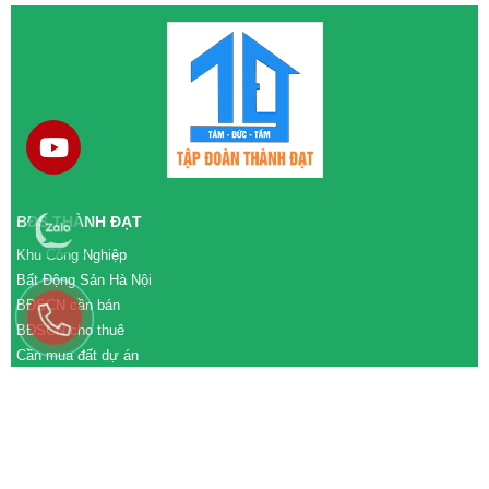
BĐS THÀNH ĐẠT
Khu Công Nghiệp
Bất Động Sản Hà Nội
BĐSCN cần bán
BĐSCN cho thuê
Cần mua đất dự án
Cần bán đất dự án
M&A cần mua
M&A cần bán