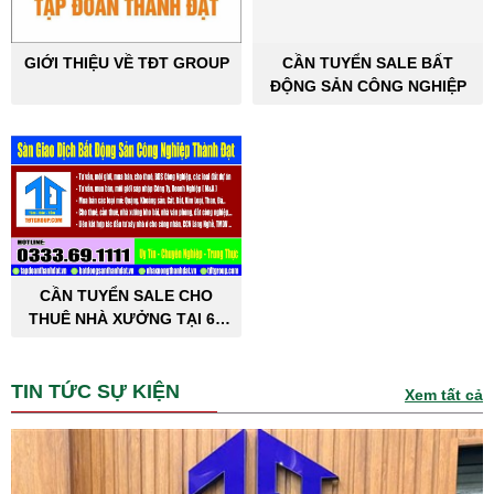
GIỚI THIỆU VỀ TĐT GROUP
CẦN TUYỂN SALE BẤT
ĐỘNG SẢN CÔNG NGHIỆP
CẦN TUYỂN SALE CHO
THUÊ NHÀ XƯỞNG TẠI 63
TỈNH THÀNH PHỐ
TIN TỨC SỰ KIỆN
Xem tất cả