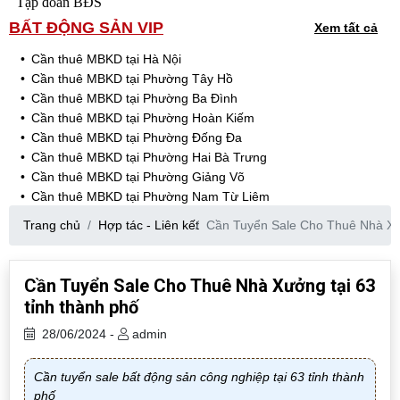
Tập đoàn BĐS
BẤT ĐỘNG SẢN VIP
Xem tất cả
Cần thuê MBKD tại Hà Nội
Cần thuê MBKD tại Phường Tây Hồ
Cần thuê MBKD tại Phường Ba Đình
Cần thuê MBKD tại Phường Hoàn Kiếm
Cần thuê MBKD tại Phường Đống Đa
Cần thuê MBKD tại Phường Hai Bà Trưng
Cần thuê MBKD tại Phường Giảng Võ
Cần thuê MBKD tại Phường Nam Từ Liêm
Cần thuê MBKD tại Phường Cầu Giấy
Trang chủ
Hợp tác - Liên kết
Cần Tuyển Sale Cho Thuê Nhà Xưở
Cần thuê MBKD tại Phường Thanh Xuân
Cần thuê MBKD tại Phường Long Biên
Cần thuê MBKD tại Phường Hà Đông
Cần Tuyển Sale Cho Thuê Nhà Xưởng tại 63
Cần thuê MBKD tại Phường Hoàng Mai
tỉnh thành phố
Cần thuê MBKD tại Phường Ô Chợ Dừa
Cần thuê MBKD tại Phường Yên Hòa
28/06/2024 -
admin
Cần thuê MBKD tại Phường Nghĩa Độ
Cần thuê MBKD tại Phường Phương Liệt
Cần tuyển sale bất động sản công nghiệp tại 63 tỉnh thành
Cần thuê MBKD tại Phường Khương Đình
phố