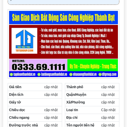
Cần thuê MBKD tại Phường Yên Sở
Cần thuê MBKD tại Phường Hoàng Liệt
Cần thuê MBKD tại Phường Định Công
Cần thuê MBKD tại Phường Tương Mai
Cần thuê MBKD tại Phường Vĩnh Hưng
Cần thuê MBKD tại Phường Lĩnh Nam
Cần thuê MBKD tại Phường Hồng Hà
Cần thuê MBKD tại Phường Láng
Cần thuê MBKD tại Phường Văn Miếu
Cần thuê MBKD tại Phường Kim Liên
Cần thuê MBKD tại Phường Bạch Mai
Cần thuê MBKD tại Phường Vĩnh Tuy
Giá tiền
cập nhật
Thành phố
cập nhật
Diện tích
cập nhật
Quận/Huyện
cập nhật
Giấy tờ
Xã/Phường
cập nhật
Chiều dọc
cập nhật
Loại tin
Cập nhật
Chiều ngang
cập nhật
Địa chỉ
cập nhật
Đường trước nhà
cập nhật
Tên người liên hệ
cập nhật