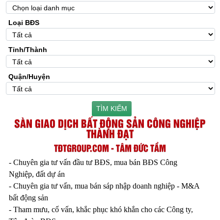
Loại BĐS
Tỉnh/Thành
Quận/Huyện
TÌM KIẾM
SÀN GIAO DỊCH BẤT ĐỘNG SẢN CÔNG NGHIỆP
THÀNH ĐẠT
TĐTGROUP.COM - TÂM ĐỨC TẦM
- Chuyên gia tư vấn đầu tư BĐS, mua bán BĐS Công
Nghiệp, đất dự án
- Chuyên gia tư vấn, mua bán sáp nhập doanh nghiệp - M&A
bất động sản
- Tham mưu, cố vấn, khắc phục khó khắn cho các Công ty,