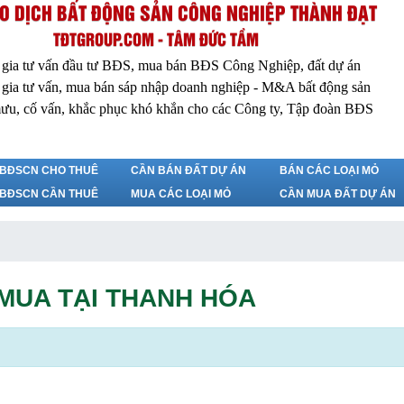
O DỊCH BẤT ĐỘNG SẢN CÔNG NGHIỆP THÀNH ĐẠT
TĐTGROUP.COM - TÂM ĐỨC TẦM
 gia tư vấn đầu tư BĐS, mua bán BĐS Công Nghiệp, đất dự án
 gia tư vấn, mua bán sáp nhập doanh nghiệp - M&A bất động sản
ưu, cố vấn, khắc phục khó khắn cho các Công ty, Tập đoàn BĐS
BĐSCN CHO THUÊ
CẦN BÁN ĐẤT DỰ ÁN
BÁN CÁC LOẠI MỎ
BĐSCN CẦN THUÊ
MUA CÁC LOẠI MỎ
CẦN MUA ĐẤT DỰ ÁN
MUA TẠI THANH HÓA