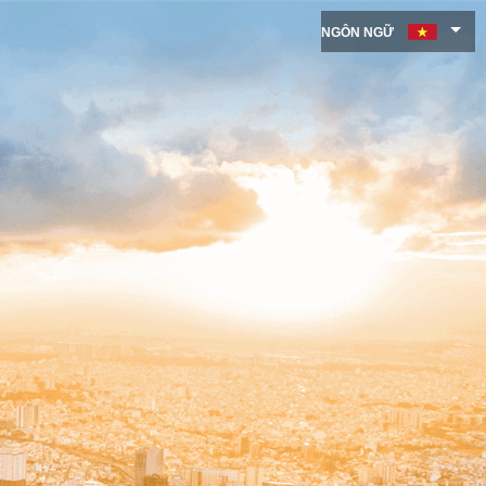
NGÔN NGỮ