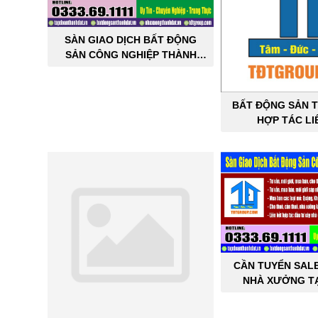
SÀN GIAO DỊCH BẤT ĐỘNG
SẢN CÔNG NGHIỆP THÀNH
ĐẠT
BẤT ĐỘNG SẢN T
HỢP TÁC LI
CẦN TUYỂN SAL
NHÀ XƯỞNG TẠ
THÀNH 