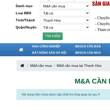
SÀN GIA
Danh mục
Loại BĐS
- Chuyên
Tỉnh/Thành
- Chuyên
Quận/Huyện
- Tham m
TÌM KIẾM
KHU CÔNG NGHIỆP
BĐSCN CẦN BÁN
BẤT ĐỘNG SẢN HÀ NỘI
BĐSCN CẦN MUA
M&A cần mua
M&A cần mua tại Thanh Hóa
M&A CẦN 
Nội dung hiện chưa được cập nhật.Vui lòng quay lại sau !!!