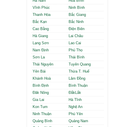
Hà Nam
Hòa Bình
Cần thuê MBKD tại Phường Định Công
Cần thuê MBKD tại Phường Tương Mai
Vĩnh Phúc
Ninh Bình
Cần thuê MBKD tại Phường Vĩnh Hưng
Thanh Hóa
Bắc Giang
Cần thuê MBKD tại Phường Lĩnh Nam
Bắc Kạn
Bắc Ninh
Cần thuê MBKD tại Phường Hồng Hà
Cao Bằng
Điện Biên
Cần thuê MBKD tại Phường Láng
Hà Giang
Lai Châu
Cần thuê MBKD tại Phường Văn Miếu
Lạng Sơn
Lao Cai
Cần thuê MBKD tại Phường Kim Liên
Nam Định
Phú Thọ
Cần thuê MBKD tại Phường Bạch Mai
Cần thuê MBKD tại Phường Vĩnh Tuy
Sơn La
Thái Bình
Thái Nguyên
Tuyên Quang
Yên Bái
Thừa T. Huế
Khánh Hoà
Lâm Đồng
Bình Định
Bình Thuận
Đăk Nông
ĐắkLắk
Gia Lai
Hà Tĩnh
Kon Tum
Nghệ An
Ninh Thuận
Phú Yên
Quảng Bình
Quảng Nam