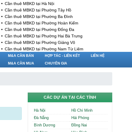
Cần thuê MBKD tại Hà Nội
Cần thuê MBKD tại Phường Tây Hồ
Cần thuê MBKD tại Phường Ba Đình
Cần thuê MBKD tại Phường Hoàn Kiếm
Cần thuê MBKD tại Phường Đống Đa
Cần thuê MBKD tại Phường Hai Bà Trưng
Cần thuê MBKD tại Phường Giảng Võ
Cần thuê MBKD tại Phường Nam Từ Liêm
Cần thuê MBKD tại Phường Cầu Giấy
M&A CẦN BÁN
HỢP TÁC - LIÊN KẾT
LIÊN HỆ
Cần thuê MBKD tại Phường Thanh Xuân
M&A CẦN MUA
CHUYÊN GIA
Cần thuê MBKD tại Phường Long Biên
Cần thuê MBKD tại Phường Hà Đông
Cần thuê MBKD tại Phường Hoàng Mai
Cần thuê MBKD tại Phường Ô Chợ Dừa
Cần thuê MBKD tại Phường Yên Hòa
CÁC DỰ ÁN TẠI CÁC TỈNH
Cần thuê MBKD tại Phường Nghĩa Độ
Cần thuê MBKD tại Phường Phương Liệt
Hà Nội
Hồ Chí Minh
Cần thuê MBKD tại Phường Khương Đình
Đà Nẵng
Hải Phòng
Cần thuê MBKD tại Phường Yên Sở
Bình Dương
Đồng Nai
Cần thuê MBKD tại Phường Hoàng Liệt