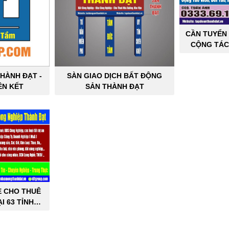
CẦN TUYỂN 
CỘNG TÁC
SẢN C
HÀNH ĐẠT -
SÀN GIAO DỊCH BẤT ĐỘNG
ÊN KẾT
SẢN THÀNH ĐẠT
E CHO THUÊ
I 63 TỈNH
PHỐ