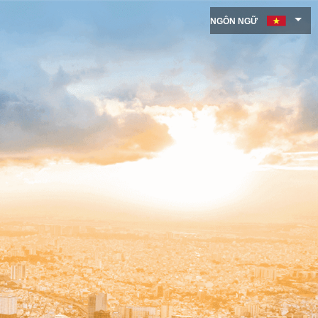
NGÔN NGỮ