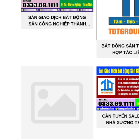
SÀN GIAO DỊCH BẤT ĐỘNG
SẢN CÔNG NGHIỆP THÀNH
ĐẠT
BẤT ĐỘNG SẢN T
HỢP TÁC LI
CẦN TUYỂN SAL
NHÀ XƯỞNG TẠ
THÀNH 