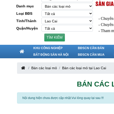
SÀN GIA
Danh mục
Loại BĐS
- Chuyên
Tỉnh/Thành
- Chuyên
Quận/Huyện
- Tham m
TÌM KIẾM
KHU CÔNG NGHIỆP
BĐSCN CẦN BÁN
BẤT ĐỘNG SẢN HÀ NỘI
BĐSCN CẦN MUA
Bán các loại mỏ
Bán các loại mỏ tại Lao Cai
BÁN CÁC L
Nội dung hiện chưa được cập nhật.Vui lòng quay lại sau !!!