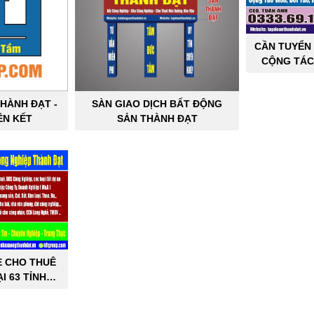
CẦN TUYỂN 
CỘNG TÁC
SẢN C
HÀNH ĐẠT -
SÀN GIAO DỊCH BẤT ĐỘNG
ÊN KẾT
SẢN THÀNH ĐẠT
E CHO THUÊ
I 63 TỈNH
PHỐ