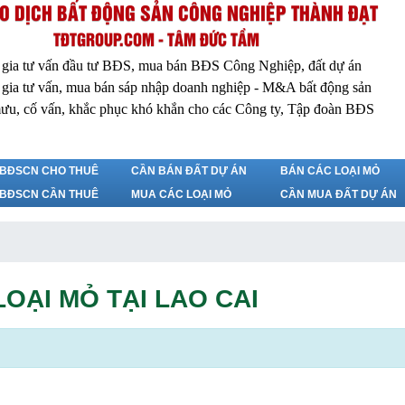
O DỊCH BẤT ĐỘNG SẢN CÔNG NGHIỆP THÀNH ĐẠT
TĐTGROUP.COM - TÂM ĐỨC TẦM
 gia tư vấn đầu tư BĐS, mua bán BĐS Công Nghiệp, đất dự án
 gia tư vấn, mua bán sáp nhập doanh nghiệp - M&A bất động sản
ưu, cố vấn, khắc phục khó khắn cho các Công ty, Tập đoàn BĐS
BĐSCN CHO THUÊ
CẦN BÁN ĐẤT DỰ ÁN
BÁN CÁC LOẠI MỎ
BĐSCN CẦN THUÊ
MUA CÁC LOẠI MỎ
CẦN MUA ĐẤT DỰ ÁN
OẠI MỎ TẠI LAO CAI