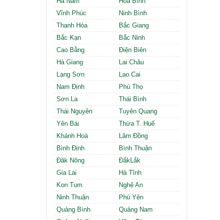
Hà Nam
Hòa Bình
Cần thuê MBKD tại Phường Định Công
Cần thuê MBKD tại Phường Tương Mai
Vĩnh Phúc
Ninh Bình
Cần thuê MBKD tại Phường Vĩnh Hưng
Thanh Hóa
Bắc Giang
Cần thuê MBKD tại Phường Lĩnh Nam
Bắc Kạn
Bắc Ninh
Cần thuê MBKD tại Phường Hồng Hà
Cao Bằng
Điện Biên
Cần thuê MBKD tại Phường Láng
Hà Giang
Lai Châu
Cần thuê MBKD tại Phường Văn Miếu
Lạng Sơn
Lao Cai
Cần thuê MBKD tại Phường Kim Liên
Nam Định
Phú Thọ
Cần thuê MBKD tại Phường Bạch Mai
Cần thuê MBKD tại Phường Vĩnh Tuy
Sơn La
Thái Bình
Thái Nguyên
Tuyên Quang
Yên Bái
Thừa T. Huế
Khánh Hoà
Lâm Đồng
Bình Định
Bình Thuận
Đăk Nông
ĐắkLắk
Gia Lai
Hà Tĩnh
Kon Tum
Nghệ An
Ninh Thuận
Phú Yên
Quảng Bình
Quảng Nam