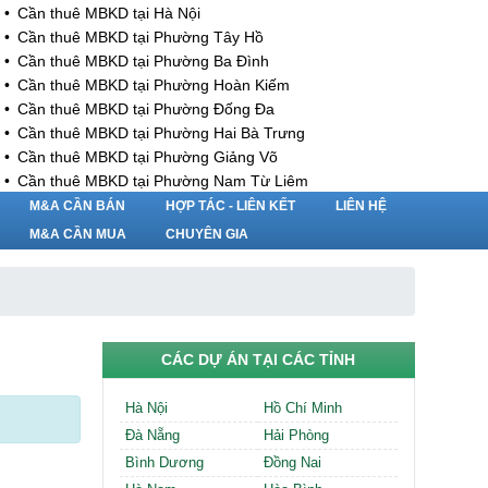
Cần thuê MBKD tại Hà Nội
Cần thuê MBKD tại Phường Tây Hồ
Cần thuê MBKD tại Phường Ba Đình
Cần thuê MBKD tại Phường Hoàn Kiếm
Cần thuê MBKD tại Phường Đống Đa
Cần thuê MBKD tại Phường Hai Bà Trưng
Cần thuê MBKD tại Phường Giảng Võ
Cần thuê MBKD tại Phường Nam Từ Liêm
Cần thuê MBKD tại Phường Cầu Giấy
M&A CẦN BÁN
HỢP TÁC - LIÊN KẾT
LIÊN HỆ
Cần thuê MBKD tại Phường Thanh Xuân
M&A CẦN MUA
CHUYÊN GIA
Cần thuê MBKD tại Phường Long Biên
Cần thuê MBKD tại Phường Hà Đông
Cần thuê MBKD tại Phường Hoàng Mai
Cần thuê MBKD tại Phường Ô Chợ Dừa
Cần thuê MBKD tại Phường Yên Hòa
CÁC DỰ ÁN TẠI CÁC TỈNH
Cần thuê MBKD tại Phường Nghĩa Độ
Cần thuê MBKD tại Phường Phương Liệt
Hà Nội
Hồ Chí Minh
Cần thuê MBKD tại Phường Khương Đình
Đà Nẵng
Hải Phòng
Cần thuê MBKD tại Phường Yên Sở
Bình Dương
Đồng Nai
Cần thuê MBKD tại Phường Hoàng Liệt