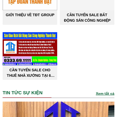
GIỚI THIỆU VỀ TĐT GROUP
CẦN TUYỂN SALE BẤT
ĐỘNG SẢN CÔNG NGHIỆP
CẦN TUYỂN SALE CHO
THUÊ NHÀ XƯỞNG TẠI 63
TỈNH THÀNH PHỐ
TIN TỨC SỰ KIỆN
Xem tất cả