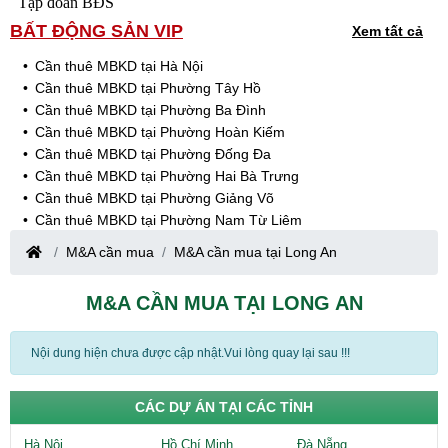
Tập đoàn BĐS
BẤT ĐỘNG SẢN VIP
Xem tất cả
Cần thuê MBKD tại Hà Nội
Cần thuê MBKD tại Phường Tây Hồ
Cần thuê MBKD tại Phường Ba Đình
Cần thuê MBKD tại Phường Hoàn Kiếm
Cần thuê MBKD tại Phường Đống Đa
Cần thuê MBKD tại Phường Hai Bà Trưng
Cần thuê MBKD tại Phường Giảng Võ
Cần thuê MBKD tại Phường Nam Từ Liêm
Cần thuê MBKD tại Phường Cầu Giấy
M&A cần mua
M&A cần mua tại Long An
Cần thuê MBKD tại Phường Thanh Xuân
Cần thuê MBKD tại Phường Long Biên
M&A CẦN MUA TẠI LONG AN
Cần thuê MBKD tại Phường Hà Đông
Cần thuê MBKD tại Phường Hoàng Mai
Cần thuê MBKD tại Phường Ô Chợ Dừa
Nội dung hiện chưa được cập nhật.Vui lòng quay lại sau !!!
Cần thuê MBKD tại Phường Yên Hòa
Cần thuê MBKD tại Phường Nghĩa Độ
CÁC DỰ ÁN TẠI CÁC TỈNH
Cần thuê MBKD tại Phường Phương Liệt
Cần thuê MBKD tại Phường Khương Đình
Hà Nội
Hồ Chí Minh
Đà Nẵng