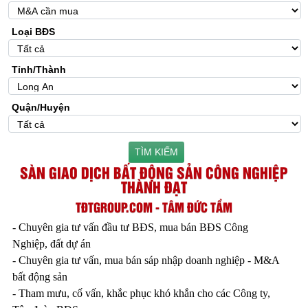
Loại BĐS
Tỉnh/Thành
Quận/Huyện
TÌM KIẾM
SÀN GIAO DỊCH BẤT ĐỘNG SẢN CÔNG NGHIỆP
THÀNH ĐẠT
TĐTGROUP.COM - TÂM ĐỨC TẦM
- Chuyên gia tư vấn đầu tư BĐS, mua bán BĐS Công
Nghiệp, đất dự án
- Chuyên gia tư vấn, mua bán sáp nhập doanh nghiệp - M&A
bất động sản
- Tham mưu, cố vấn, khắc phục khó khắn cho các Công ty,