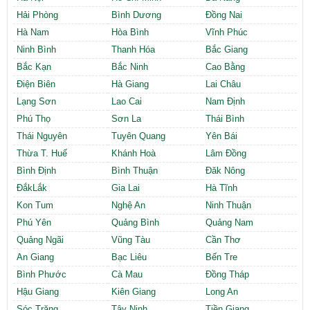
Cần thuê MBKD tại Phường Yên Sở
Hải Phòng
Bình Dương
Đồng Nai
Cần thuê MBKD tại Phường Hoàng Liệt
Hà Nam
Hòa Bình
Vĩnh Phúc
Cần thuê MBKD tại Phường Định Công
Ninh Bình
Thanh Hóa
Bắc Giang
Cần thuê MBKD tại Phường Tương Mai
Bắc Kạn
Bắc Ninh
Cao Bằng
Cần thuê MBKD tại Phường Vĩnh Hưng
Điện Biên
Hà Giang
Lai Châu
Cần thuê MBKD tại Phường Lĩnh Nam
Cần thuê MBKD tại Phường Hồng Hà
Lạng Sơn
Lao Cai
Nam Định
Cần thuê MBKD tại Phường Láng
Phú Thọ
Sơn La
Thái Bình
Cần thuê MBKD tại Phường Văn Miếu
Thái Nguyên
Tuyên Quang
Yên Bái
Cần thuê MBKD tại Phường Kim Liên
Thừa T. Huế
Khánh Hoà
Lâm Đồng
Cần thuê MBKD tại Phường Bạch Mai
Bình Định
Bình Thuận
Đăk Nông
Cần thuê MBKD tại Phường Vĩnh Tuy
ĐắkLắk
Gia Lai
Hà Tĩnh
Kon Tum
Nghệ An
Ninh Thuận
Phú Yên
Quảng Bình
Quảng Nam
Quảng Ngãi
Vũng Tàu
Cần Thơ
An Giang
Bạc Liêu
Bến Tre
Bình Phước
Cà Mau
Đồng Tháp
Hậu Giang
Kiên Giang
Long An
Sóc Trăng
Tây Ninh
Tiền Giang