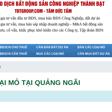
O DỊCH BẤT ĐỘNG SẢN CÔNG NGHIỆP THÀNH ĐẠT
TĐTGROUP.COM - TÂM ĐỨC TẦM
 gia tư vấn đầu tư BĐS, mua bán BĐS Công Nghiệp, đất dự án
 gia tư vấn, mua bán sáp nhập doanh nghiệp - M&A bất động sản
ưu, cố vấn, khắc phục khó khắn cho các Công ty, Tập đoàn BĐS
BĐSCN CHO THUÊ
CẦN BÁN ĐẤT DỰ ÁN
BÁN CÁC LOẠI MỎ
BĐSCN CẦN THUÊ
MUA CÁC LOẠI MỎ
CẦN MUA ĐẤT DỰ ÁN
i
ẠI MỎ TẠI QUẢNG NGÃI