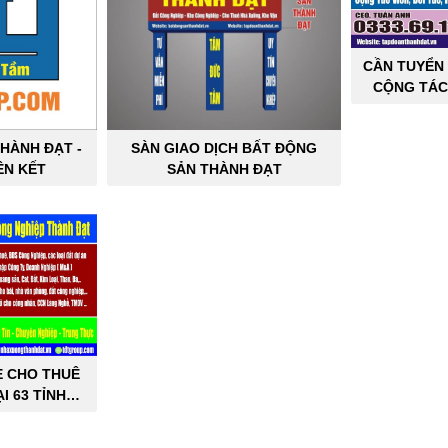
CẦN TUYỂN 
CỘNG TÁC
SẢN C
HÀNH ĐẠT -
SÀN GIAO DỊCH BẤT ĐỘNG
ÊN KẾT
SẢN THÀNH ĐẠT
E CHO THUÊ
I 63 TỈNH
PHỐ