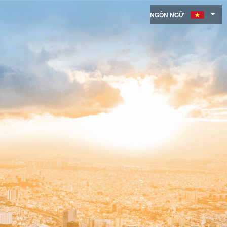
NGÔN NGỮ