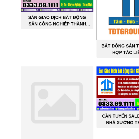
SÀN GIAO DỊCH BẤT ĐỘNG
SẢN CÔNG NGHIỆP THÀNH
ĐẠT
BẤT ĐỘNG SẢN T
HỢP TÁC LI
CẦN TUYỂN SAL
NHÀ XƯỞNG TẠ
THÀNH 