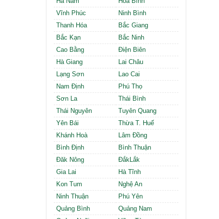
Hà Nam
Hòa Bình
Cần thuê MBKD tại Phường Định Công
Cần thuê MBKD tại Phường Tương Mai
Vĩnh Phúc
Ninh Bình
Cần thuê MBKD tại Phường Vĩnh Hưng
Thanh Hóa
Bắc Giang
Cần thuê MBKD tại Phường Lĩnh Nam
Bắc Kạn
Bắc Ninh
Cần thuê MBKD tại Phường Hồng Hà
Cao Bằng
Điện Biên
Cần thuê MBKD tại Phường Láng
Hà Giang
Lai Châu
Cần thuê MBKD tại Phường Văn Miếu
Lạng Sơn
Lao Cai
Cần thuê MBKD tại Phường Kim Liên
Nam Định
Phú Thọ
Cần thuê MBKD tại Phường Bạch Mai
Cần thuê MBKD tại Phường Vĩnh Tuy
Sơn La
Thái Bình
Thái Nguyên
Tuyên Quang
Yên Bái
Thừa T. Huế
Khánh Hoà
Lâm Đồng
Bình Định
Bình Thuận
Đăk Nông
ĐắkLắk
Gia Lai
Hà Tĩnh
Kon Tum
Nghệ An
Ninh Thuận
Phú Yên
Quảng Bình
Quảng Nam