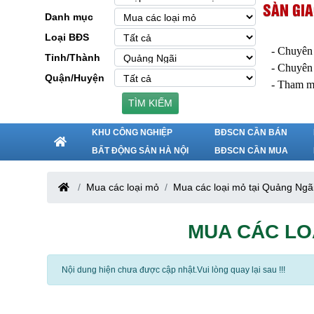
SÀN GIA
Danh mục
Loại BĐS
- Chuyên
Tỉnh/Thành
- Chuyên
Quận/Huyện
- Tham m
TÌM KIẾM
KHU CÔNG NGHIỆP
BĐSCN CẦN BÁN
BẤT ĐỘNG SẢN HÀ NỘI
BĐSCN CẦN MUA
Mua các loại mỏ
Mua các loại mỏ tại Quảng Ngã
MUA CÁC LO
Nội dung hiện chưa được cập nhật.Vui lòng quay lại sau !!!