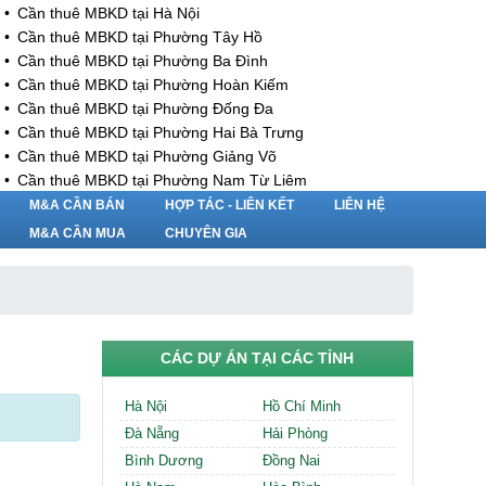
Cần thuê MBKD tại Hà Nội
Cần thuê MBKD tại Phường Tây Hồ
Cần thuê MBKD tại Phường Ba Đình
Cần thuê MBKD tại Phường Hoàn Kiếm
Cần thuê MBKD tại Phường Đống Đa
Cần thuê MBKD tại Phường Hai Bà Trưng
Cần thuê MBKD tại Phường Giảng Võ
Cần thuê MBKD tại Phường Nam Từ Liêm
Cần thuê MBKD tại Phường Cầu Giấy
M&A CẦN BÁN
HỢP TÁC - LIÊN KẾT
LIÊN HỆ
Cần thuê MBKD tại Phường Thanh Xuân
M&A CẦN MUA
CHUYÊN GIA
Cần thuê MBKD tại Phường Long Biên
Cần thuê MBKD tại Phường Hà Đông
Cần thuê MBKD tại Phường Hoàng Mai
Cần thuê MBKD tại Phường Ô Chợ Dừa
Cần thuê MBKD tại Phường Yên Hòa
CÁC DỰ ÁN TẠI CÁC TỈNH
Cần thuê MBKD tại Phường Nghĩa Độ
Cần thuê MBKD tại Phường Phương Liệt
Hà Nội
Hồ Chí Minh
Cần thuê MBKD tại Phường Khương Đình
Đà Nẵng
Hải Phòng
Cần thuê MBKD tại Phường Yên Sở
Bình Dương
Đồng Nai
Cần thuê MBKD tại Phường Hoàng Liệt