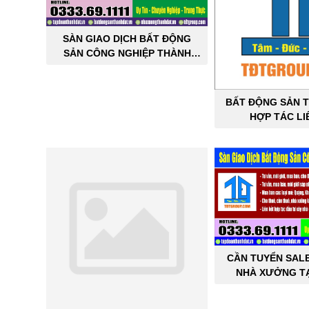
SÀN GIAO DỊCH BẤT ĐỘNG
SẢN CÔNG NGHIỆP THÀNH
ĐẠT
BẤT ĐỘNG SẢN T
HỢP TÁC LI
CẦN TUYỂN SAL
NHÀ XƯỞNG TẠ
THÀNH 