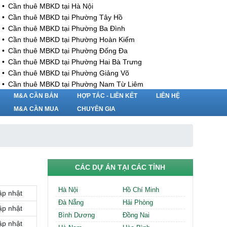
Cần thuê MBKD tại Hà Nội
Cần thuê MBKD tại Phường Tây Hồ
Cần thuê MBKD tại Phường Ba Đình
Cần thuê MBKD tại Phường Hoàn Kiếm
Cần thuê MBKD tại Phường Đống Đa
Cần thuê MBKD tại Phường Hai Bà Trưng
Cần thuê MBKD tại Phường Giảng Võ
Cần thuê MBKD tại Phường Nam Từ Liêm
Cần thuê MBKD tại Phường Cầu Giấy
M&A CẦN BÁN
HỢP TÁC - LIÊN KẾT
LIÊN HỆ
Cần thuê MBKD tại Phường Thanh Xuân
M&A CẦN MUA
CHUYÊN GIA
Cần thuê MBKD tại Phường Long Biên
Cần thuê MBKD tại Phường Hà Đông
Cần thuê MBKD tại Phường Hoàng Mai
Cần thuê MBKD tại Phường Ô Chợ Dừa
Cần thuê MBKD tại Phường Yên Hòa
CÁC DỰ ÁN TẠI CÁC TỈNH
Cần thuê MBKD tại Phường Nghĩa Độ
Cần thuê MBKD tại Phường Phương Liệt
Hà Nội
Hồ Chí Minh
ập nhật
Cần thuê MBKD tại Phường Khương Đình
Đà Nẵng
Hải Phòng
Cần thuê MBKD tại Phường Yên Sở
ập nhật
Bình Dương
Đồng Nai
Cần thuê MBKD tại Phường Hoàng Liệt
ập nhật