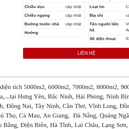
Chiều dọc
cập nhật
Loại tin
C
Chiều ngang
cập nhật
Địa chỉ
c
Đường trước nhà
cập nhật
Tên người liên
V
hệ
A
Hướng
Số điện thoại
0
LIÊN HỆ
rẻ diện tích 5000m2, 6000m2, 7000m2, 8000m2, 9
ha,...tại Hưng Yên, Bắc Ninh, Hải Phòng, Ninh Bì
h, Đồng Nai, Tây Ninh, Cần Thơ, Vĩnh Long, Đồ
hú Thọ, Cà Mau, An Giang, Đà Nẵng, Quảng Ngãi
 Bằng, Điện Biên, Hà Tĩnh, Lai Châu, Lạng Sơn