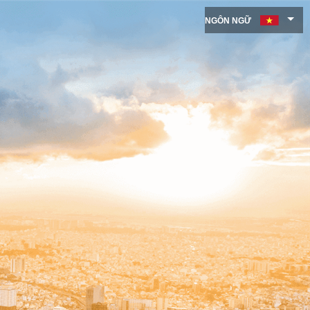
NGÔN NGỮ