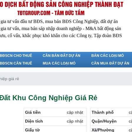
O DỊCH BẤT ĐỘNG SẢN CÔNG NGHIỆP THÀNH ĐẠT
TĐTGROUP.COM - TÂM ĐỨC TẦM
 gia tư vấn đầu tư BĐS, mua bán BĐS Công Nghiệp, đất dự án
 gia tư vấn, mua bán sáp nhập doanh nghiệp - M&A bất động sản
ưu, cố vấn, khắc phục khó khắn cho các Công ty, Tập đoàn BĐS
BĐSCN CHO THUÊ
CẦN BÁN ĐẤT DỰ ÁN
BÁN CÁC LOẠI MỎ
BĐSCN CẦN THUÊ
MUA CÁC LOẠI MỎ
CẦN MUA ĐẤT DỰ ÁN
iệp giá rẻ
 Đất Khu Công Nghiệp Giá Rẻ
Giá tiền
cập nhật
Thành phố
c
Diện tích
cập nhật
Quận/Huyện
c
Giấy tờ
Xã/Phường
c