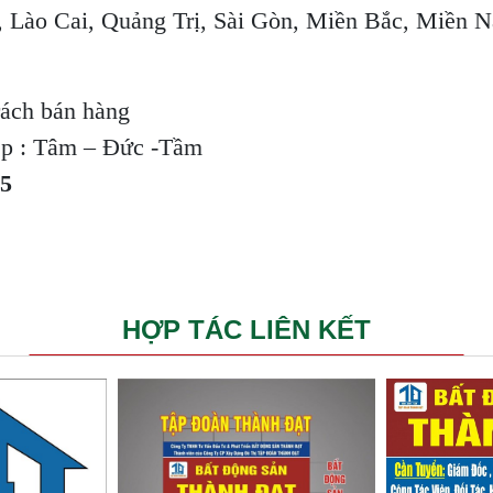
, Lào Cai, Quảng Trị, Sài Gòn, Miền Bắc, Miền 
rách bán hàng
ệp : Tâm – Đức -Tầm
85
HỢP TÁC LIÊN KẾT