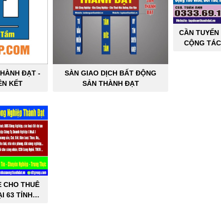
CẦN TUYỂN 
CỘNG TÁC
SẢN C
HÀNH ĐẠT -
SÀN GIAO DỊCH BẤT ĐỘNG
ÊN KẾT
SẢN THÀNH ĐẠT
E CHO THUÊ
I 63 TỈNH
PHỐ