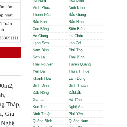
Hà Nam
Hòa Bình
Cần thuê MBKD tại Phường Định Công
ần bán
Cần thuê MBKD tại Phường Tương Mai
Vĩnh Phúc
Ninh Bình
Cần thuê MBKD tại Phường Vĩnh Hưng
Thanh Hóa
Bắc Giang
ập nhật
Cần thuê MBKD tại Phường Lĩnh Nam
Bắc Kạn
Bắc Ninh
ũ Tuấn
Cần thuê MBKD tại Phường Hồng Hà
Cao Bằng
Điện Biên
nh
Cần thuê MBKD tại Phường Láng
Hà Giang
Lai Châu
333691111
Cần thuê MBKD tại Phường Văn Miếu
Lạng Sơn
Lao Cai
Cần thuê MBKD tại Phường Kim Liên
Nam Định
Phú Thọ
Cần thuê MBKD tại Phường Bạch Mai
Cần thuê MBKD tại Phường Vĩnh Tuy
Sơn La
Thái Bình
Thái Nguyên
Tuyên Quang
Yên Bái
Thừa T. Huế
Khánh Hoà
Lâm Đồng
000m2,
Bình Định
Bình Thuận
Đăk Nông
ĐắkLắk
nh,
Gia Lai
Hà Tĩnh
ng Tháp,
Kon Tum
Nghệ An
, Gia
Ninh Thuận
Phú Yên
Quảng Bình
Quảng Nam
, Nghệ