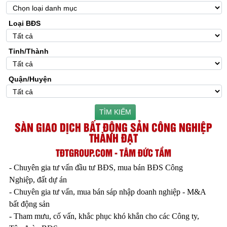
Loại BĐS
Tỉnh/Thành
Quận/Huyện
TÌM KIẾM
SÀN GIAO DỊCH BẤT ĐỘNG SẢN CÔNG NGHIỆP
THÀNH ĐẠT
TĐTGROUP.COM - TÂM ĐỨC TẦM
- Chuyên gia tư vấn đầu tư BĐS, mua bán BĐS Công
Nghiệp, đất dự án
- Chuyên gia tư vấn, mua bán sáp nhập doanh nghiệp - M&A
bất động sản
- Tham mưu, cố vấn, khắc phục khó khắn cho các Công ty,