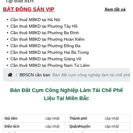
Tập đoàn BĐS
BẤT ĐỘNG SẢN VIP
Xem tất cả
Cần thuê MBKD tại Hà Nội
Cần thuê MBKD tại Phường Tây Hồ
Cần thuê MBKD tại Phường Ba Đình
Cần thuê MBKD tại Phường Hoàn Kiếm
Cần thuê MBKD tại Phường Đống Đa
Cần thuê MBKD tại Phường Hai Bà Trưng
Cần thuê MBKD tại Phường Giảng Võ
Cần thuê MBKD tại Phường Nam Từ Liêm
Cần thuê MBKD tại Phường Cầu Giấy
BĐSCN cần bán
Bán đất cụm công nghiệp làm tái chế phế l
Cần thuê MBKD tại Phường Thanh Xuân
Cần thuê MBKD tại Phường Long Biên
Bán Đất Cụm Công Nghiệp Làm Tái Chế Phế
Cần thuê MBKD tại Phường Hà Đông
Liệu Tại Miền Bắc
Cần thuê MBKD tại Phường Hoàng Mai
Cần thuê MBKD tại Phường Ô Chợ Dừa
Cần thuê MBKD tại Phường Yên Hòa
Cần thuê MBKD tại Phường Nghĩa Độ
Giá tiền
cập nhật
Thành phố
cập nhật
Cần thuê MBKD tại Phường Phương Liệt
Diện tích
cập nhật
Quận/Huyện
cập nhật
Cần thuê MBKD tại Phường Khương Đình