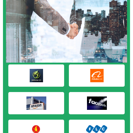
M&A CẦN MUA tại An Giang
M&A CẦN MUA tại Bạc Liêu
M&A CẦN MUA tại Bến Tre
M&A CẦN MUA tại Bình Phước
M&A CẦN MUA tại Cà Mau
M&A CẦN MUA tại Đồng Tháp
M&A CẦN MUA tại Hậu Giang
M&A CẦN MUA tại Kiên Giang
M&A CẦN MUA tại Long An
M&A CẦN MUA tại Sóc Trăng
M&A CẦN MUA tại Tây Ninh
M&A CẦN MUA tại Tiền Giang
M&A CẦN MUA tại Trà Vinh
M&A CẦN MUA tại Vĩnh Long
M&A CẦN MUA tại Hải Dương
M&A CẦN MUA tại Hưng Yên
M&A CẦN MUA tại Quảng Ninh