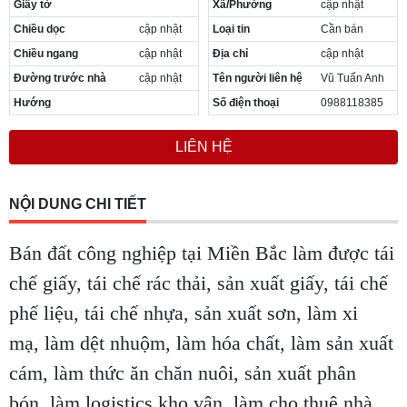
Giấy tờ
Xã/Phường
cập nhật
Cần thuê MBKD tại Phường Yên Sở
Chiều dọc
cập nhật
Loại tin
Cần bán
Cần thuê MBKD tại Phường Hoàng Liệt
Cần thuê MBKD tại Phường Định Công
Chiều ngang
cập nhật
Địa chỉ
cập nhật
Cần thuê MBKD tại Phường Tương Mai
Đường trước nhà
cập nhật
Tên người liên hệ
Vũ Tuấn Anh
Cần thuê MBKD tại Phường Vĩnh Hưng
Hướng
Số điện thoại
0988118385
Cần thuê MBKD tại Phường Lĩnh Nam
Cần thuê MBKD tại Phường Hồng Hà
LIÊN HỆ
Cần thuê MBKD tại Phường Láng
Cần thuê MBKD tại Phường Văn Miếu
Cần thuê MBKD tại Phường Kim Liên
NỘI DUNG CHI TIẾT
Cần thuê MBKD tại Phường Bạch Mai
Cần thuê MBKD tại Phường Vĩnh Tuy
Bán đất công nghiệp tại Miền Bắc làm được tái
chế giấy, tái chế rác thải, sản xuất giấy, tái chế
phế liệu, tái chế nhựa, sản xuất sơn, làm xi
mạ, làm dệt nhuộm, làm hóa chất, làm sản xuất
cám, làm thức ăn chăn nuôi, sản xuất phân
bón, làm logistics kho vận, làm cho thuê nhà