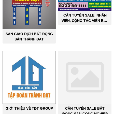
CẦN TUYỂN SALE, NHÂN
VIÊN, CỘNG TÁC VIÊN BẤT
ĐỘNG SẢN CÔNG NGHIỆP
SÀN GIAO DỊCH BẤT ĐỘNG
SẢN THÀNH ĐẠT
GIỚI THIỆU VỀ TĐT GROUP
CẦN TUYỂN SALE BẤT
ĐỘNG SẢN CÔNG NGHIỆP