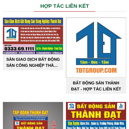
HỢP TÁC LIÊN KẾT
SÀN GIAO DỊCH BẤT ĐỘNG
SẢN CÔNG NGHIỆP THÀNH
ĐẠT
BẤT ĐỘNG SẢN THÀNH
ĐẠT - HỢP TÁC LIÊN KẾT