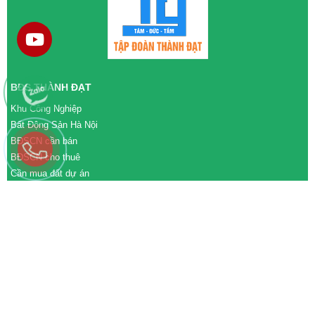
BĐS THÀNH ĐẠT
Khu Công Nghiệp
Bất Động Sản Hà Nội
BĐSCN cần bán
BĐSCN cho thuê
Cần mua đất dự án
Cần bán đất dự án
M&A cần mua
M&A cần bán
WEBSITE
tđtgroup.com
tapdoanthanhdat.vn
batdongsanthanhdat.vn