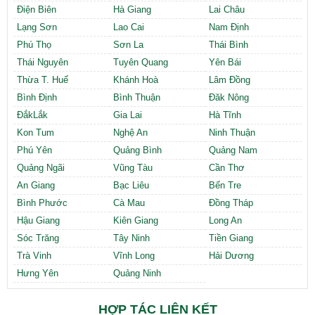
Điện Biên
Hà Giang
Lai Châu
Lạng Sơn
Lao Cai
Nam Định
Phú Thọ
Sơn La
Thái Bình
Thái Nguyên
Tuyên Quang
Yên Bái
Thừa T. Huế
Khánh Hoà
Lâm Đồng
Bình Định
Bình Thuận
Đăk Nông
ĐắkLắk
Gia Lai
Hà Tĩnh
Kon Tum
Nghệ An
Ninh Thuận
Phú Yên
Quảng Bình
Quảng Nam
Quảng Ngãi
Vũng Tàu
Cần Thơ
An Giang
Bạc Liêu
Bến Tre
Bình Phước
Cà Mau
Đồng Tháp
Hậu Giang
Kiên Giang
Long An
Sóc Trăng
Tây Ninh
Tiền Giang
Trà Vinh
Vĩnh Long
Hải Dương
Hưng Yên
Quảng Ninh
HỢP TÁC LIÊN KẾT