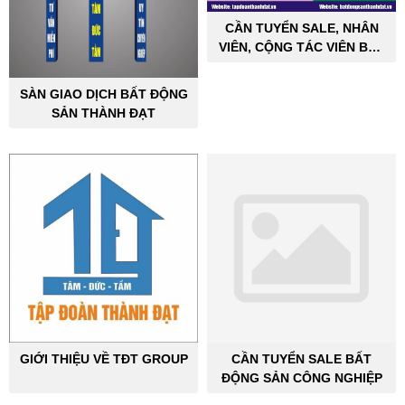
CẦN TUYỂN SALE, NHÂN
VIÊN, CỘNG TÁC VIÊN BẤT
ĐỘNG SẢN CÔNG NGHIỆP
SÀN GIAO DỊCH BẤT ĐỘNG
SẢN THÀNH ĐẠT
GIỚI THIỆU VỀ TĐT GROUP
CẦN TUYỂN SALE BẤT
ĐỘNG SẢN CÔNG NGHIỆP