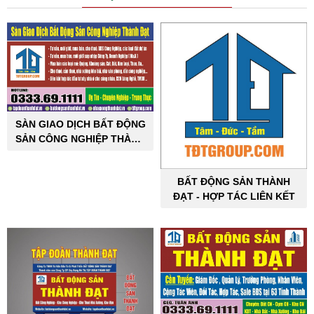
SÀN GIAO DỊCH BẤT ĐỘNG
SẢN CÔNG NGHIỆP THÀNH
ĐẠT
BẤT ĐỘNG SẢN THÀNH
ĐẠT - HỢP TÁC LIÊN KẾT