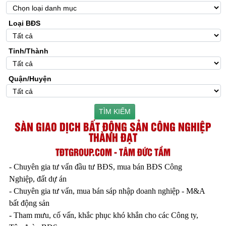
Loại BĐS
Tỉnh/Thành
Quận/Huyện
TÌM KIẾM
SÀN GIAO DỊCH BẤT ĐỘNG SẢN CÔNG NGHIỆP
THÀNH ĐẠT
TĐTGROUP.COM - TÂM ĐỨC TẦM
- Chuyên gia tư vấn đầu tư BĐS, mua bán BĐS Công
Nghiệp, đất dự án
- Chuyên gia tư vấn, mua bán sáp nhập doanh nghiệp - M&A
bất động sản
- Tham mưu, cố vấn, khắc phục khó khắn cho các Công ty,