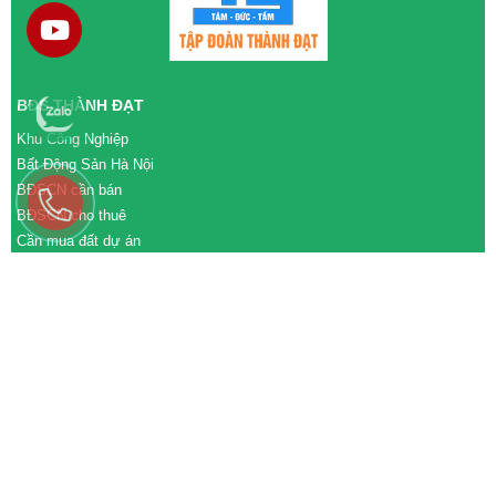
BĐS THÀNH ĐẠT
Khu Công Nghiệp
Bất Động Sản Hà Nội
BĐSCN cần bán
BĐSCN cho thuê
Cần mua đất dự án
Cần bán đất dự án
M&A cần mua
M&A cần bán
WEBSITE
tđtgroup.com
tapdoanthanhdat.vn
batdongsanthanhdat.vn
https://nhaxuongthanhdat.vn/