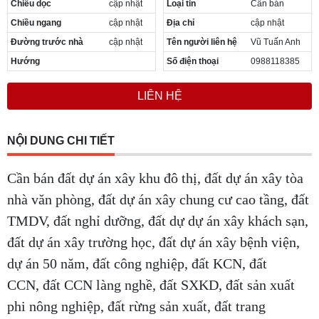
Chiều dọc
cập nhật
Loại tin
Cần bán
Cần thuê MBKD tại Phường Yên Sở
Chiều ngang
cập nhật
Địa chỉ
cập nhật
Cần thuê MBKD tại Phường Hoàng Liệt
Cần thuê MBKD tại Phường Định Công
Đường trước nhà
cập nhật
Tên người liên hệ
Vũ Tuấn Anh
Cần thuê MBKD tại Phường Tương Mai
Hướng
Số điện thoại
0988118385
Cần thuê MBKD tại Phường Vĩnh Hưng
Cần thuê MBKD tại Phường Lĩnh Nam
LIÊN HỆ
Cần thuê MBKD tại Phường Hồng Hà
Cần thuê MBKD tại Phường Láng
Cần thuê MBKD tại Phường Văn Miếu
NỘI DUNG CHI TIẾT
Cần thuê MBKD tại Phường Kim Liên
Cần thuê MBKD tại Phường Bạch Mai
Cần bán đất dự án xây khu đô thị, đất dự án xây tòa
Cần thuê MBKD tại Phường Vĩnh Tuy
nhà văn phòng, đất dự án xây chung cư cao tầng, đất
TMDV, đất nghỉ dưỡng, đất dự dự án xây khách sạn,
đất dự án xây trường học, đất dự án xây bệnh viện,
dự án 50 năm, đất công nghiệp, đất KCN, đất
CCN, đất CCN làng nghề, đất SXKD, đất sản xuất
phi nông nghiệp, đất rừng sản xuất, đất trang