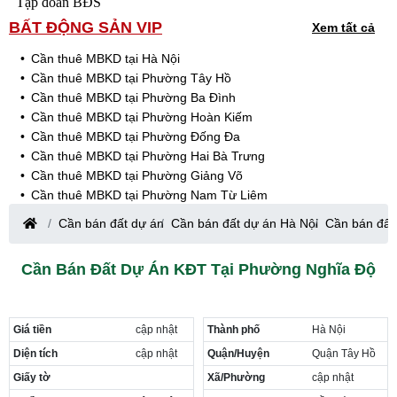
Tập đoàn BĐS
BẤT ĐỘNG SẢN VIP
Xem tất cả
Cần thuê MBKD tại Hà Nội
Cần thuê MBKD tại Phường Tây Hồ
Cần thuê MBKD tại Phường Ba Đình
Cần thuê MBKD tại Phường Hoàn Kiếm
Cần thuê MBKD tại Phường Đống Đa
Cần thuê MBKD tại Phường Hai Bà Trưng
Cần thuê MBKD tại Phường Giảng Võ
Cần thuê MBKD tại Phường Nam Từ Liêm
Cần thuê MBKD tại Phường Cầu Giấy
Cần bán đất dự án
Cần bán đất dự án Hà Nội
Cần bán đất
Cần thuê MBKD tại Phường Thanh Xuân
Cần thuê MBKD tại Phường Long Biên
Cần Bán Đất Dự Án KĐT Tại Phường Nghĩa Độ
Cần thuê MBKD tại Phường Hà Đông
Cần thuê MBKD tại Phường Hoàng Mai
Cần thuê MBKD tại Phường Ô Chợ Dừa
Giá tiền
cập nhật
Thành phố
Hà Nội
Cần thuê MBKD tại Phường Yên Hòa
Cần thuê MBKD tại Phường Nghĩa Độ
Diện tích
cập nhật
Quận/Huyện
Quận Tây Hồ
Cần thuê MBKD tại Phường Phương Liệt
Giấy tờ
Xã/Phường
cập nhật
Cần thuê MBKD tại Phường Khương Đình