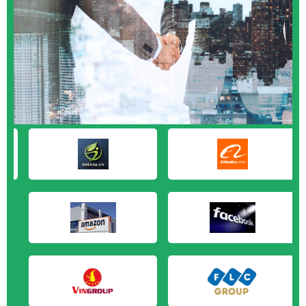
M&A CẦN MUA tại Bạc Liêu
M&A CẦN MUA tại Bến Tre
M&A CẦN MUA tại Bình Phước
M&A CẦN MUA tại Cà Mau
M&A CẦN MUA tại Đồng Tháp
M&A CẦN MUA tại Hậu Giang
M&A CẦN MUA tại Kiên Giang
M&A CẦN MUA tại Long An
M&A CẦN MUA tại Sóc Trăng
M&A CẦN MUA tại Tây Ninh
M&A CẦN MUA tại Tiền Giang
M&A CẦN MUA tại Trà Vinh
M&A CẦN MUA tại Vĩnh Long
M&A CẦN MUA tại Hải Dương
M&A CẦN MUA tại Hưng Yên
M&A CẦN MUA tại Quảng Ninh