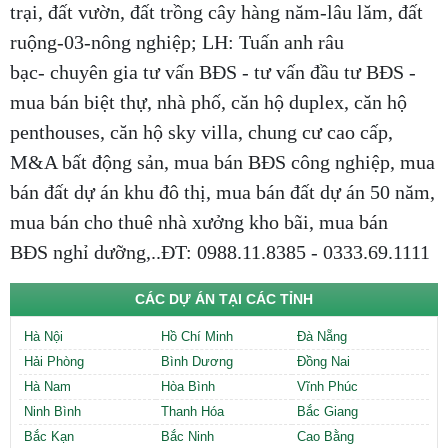
trại, đất vườn, đất trồng cây hàng năm-lâu lăm, đất
ruộng-03-nông nghiệp; LH: Tuấn anh râu
bạc- chuyên gia tư vấn BĐS - tư vấn đầu tư BĐS -
mua bán biệt thự, nhà phố, căn hộ duplex, căn hộ
penthouses, căn hộ sky villa, chung cư cao cấp,
M&A bất động sản, mua bán BĐS công nghiệp, mua
bán đất dự án khu đô thị, mua bán đất dự án 50 năm,
mua bán cho thuê nhà xưởng kho bãi, mua bán
BĐS nghỉ dưỡng,..ĐT: 0988.11.8385 - 0333.69.1111
CÁC DỰ ÁN TẠI CÁC TỈNH
Hà Nội
Hồ Chí Minh
Đà Nẵng
Hải Phòng
Bình Dương
Đồng Nai
Hà Nam
Hòa Bình
Vĩnh Phúc
Ninh Bình
Thanh Hóa
Bắc Giang
Bắc Kạn
Bắc Ninh
Cao Bằng