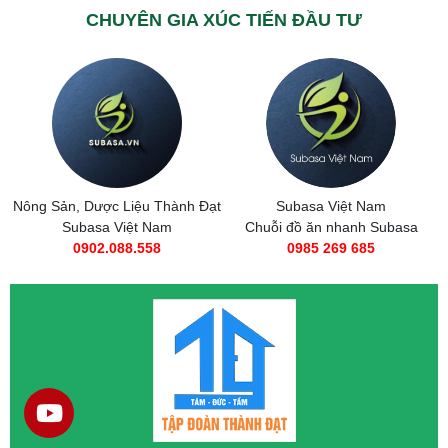
CHUYÊN GIA XÚC TIẾN ĐẦU TƯ
ược Liệu Thành Đạt
Subasa Việt Nam
Taxi Tải
sa Việt Nam
Chuỗi đồ ăn nhanh Subasa
0566.
2.088.558
0985 269 685