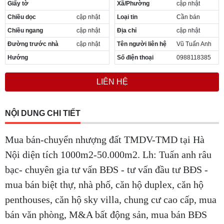
Giấy tờ
Xã/Phường
cập nhật
Chiều dọc
cập nhật
Loại tin
Cần bán
Chiều ngang
cập nhật
Địa chỉ
cập nhật
Đường trước nhà
cập nhật
Tên người liên hệ
Vũ Tuấn Anh
Hướng
Số điện thoại
0988118385
LIÊN HỆ
NỘI DUNG CHI TIẾT
Mua bán-chuyển nhượng đất TMDV-TMD tại Hà
Nội diện tích 1000m2-50.000m2. Lh: Tuấn anh râu
bạc- chuyên gia tư vấn BĐS - tư vấn đầu tư BĐS -
mua bán biệt thự, nhà phố, căn hộ duplex, căn hộ
penthouses, căn hộ sky villa, chung cư cao cấp, mua
bán văn phòng, M&A bất động sản, mua bán BĐS