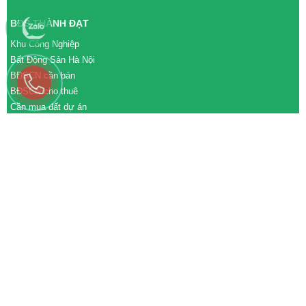
BĐS THÀNH ĐẠT
Khu Công Nghiệp
Bất Động Sản Hà Nội
BĐSCN cần bán
BĐSCN cho thuê
Cần mua đất dự án
Cần bán đất dự án
M&A cần mua
M&A cần bán
WEBSITE
tđtgroup.com
tapdoanthanhdat.vn
batdongsanthanhdat.vn
https://nhaxuongthanhdat.vn/
https://nguonnhanluc.com.vn/
https://bandatkhucongnghiep.com/
subasa.vn