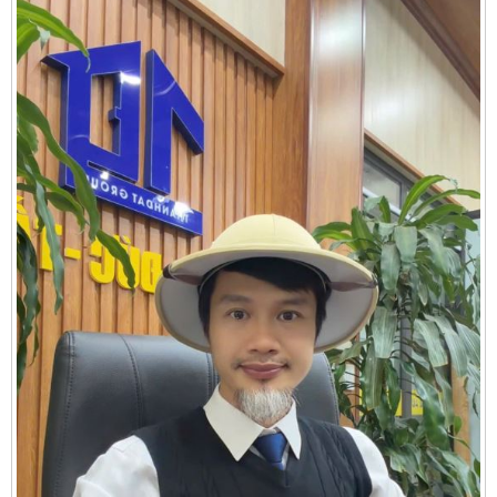
Cần thuê MBKD tại Phường Yên Sở
Cần thuê MBKD tại Phường Hoàng Liệt
Cần thuê MBKD tại Phường Định Công
Cần thuê MBKD tại Phường Tương Mai
Cần thuê MBKD tại Phường Vĩnh Hưng
Cần thuê MBKD tại Phường Lĩnh Nam
Cần thuê MBKD tại Phường Hồng Hà
Cần thuê MBKD tại Phường Láng
Cần thuê MBKD tại Phường Văn Miếu
Cần thuê MBKD tại Phường Kim Liên
Cần thuê MBKD tại Phường Bạch Mai
Cần thuê MBKD tại Phường Vĩnh Tuy