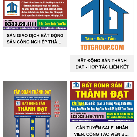
SÀN GIAO DỊCH BẤT ĐỘNG
SẢN CÔNG NGHIỆP THÀNH
ĐẠT
BẤT ĐỘNG SẢN THÀNH
ĐẠT - HỢP TÁC LIÊN KẾT
CẦN TUYỂN SALE, NHÂN
VIÊN, CỘNG TÁC VIÊN BẤT