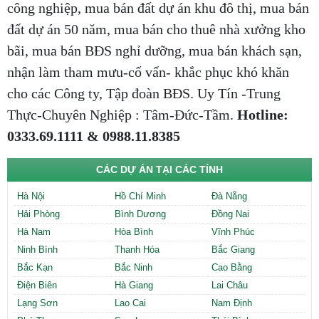
công nghiệp, mua bán đất dự án khu đô thị, mua bán
đất dự án 50 năm, mua bán cho thuê nhà xưởng kho
bãi, mua bán BĐS nghỉ dưỡng, mua bán khách sạn,
nhận làm tham mưu-cố vấn- khắc phục khó khăn
cho các Công ty, Tập đoàn BĐS. Uy Tín -Trung
Thực-Chuyên Nghiệp : Tâm-Đức-Tầm.
Hotline:
0333.69.1111 & 0988.11.8385
CÁC DỰ ÁN TẠI CÁC TỈNH
Hà Nội
Hồ Chí Minh
Đà Nẵng
Hải Phòng
Bình Dương
Đồng Nai
Hà Nam
Hòa Bình
Vĩnh Phúc
Ninh Bình
Thanh Hóa
Bắc Giang
Bắc Kạn
Bắc Ninh
Cao Bằng
Điện Biên
Hà Giang
Lai Châu
Lạng Sơn
Lao Cai
Nam Định