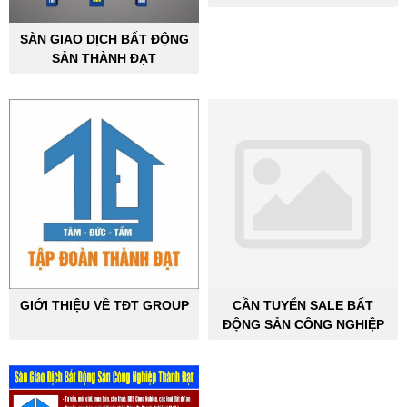
ĐỘNG SẢN CÔNG NGHIỆP
SÀN GIAO DỊCH BẤT ĐỘNG
SẢN THÀNH ĐẠT
GIỚI THIỆU VỀ TĐT GROUP
CẦN TUYỂN SALE BẤT
ĐỘNG SẢN CÔNG NGHIỆP