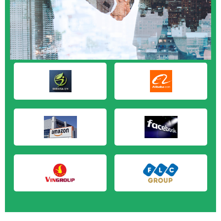
M&A CẦN MUA tại Cà Mau
M&A CẦN MUA tại Đồng Tháp
M&A CẦN MUA tại Hậu Giang
M&A CẦN MUA tại Kiên Giang
M&A CẦN MUA tại Long An
M&A CẦN MUA tại Sóc Trăng
M&A CẦN MUA tại Tây Ninh
M&A CẦN MUA tại Tiền Giang
M&A CẦN MUA tại Trà Vinh
M&A CẦN MUA tại Vĩnh Long
M&A CẦN MUA tại Hải Dương
M&A CẦN MUA tại Hưng Yên
M&A CẦN MUA tại Quảng Ninh