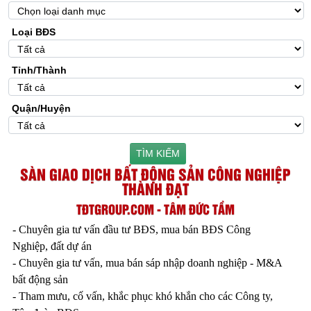
Loại BĐS
Tỉnh/Thành
Quận/Huyện
TÌM KIẾM
SÀN GIAO DỊCH BẤT ĐỘNG SẢN CÔNG NGHIỆP
THÀNH ĐẠT
TĐTGROUP.COM - TÂM ĐỨC TẦM
- Chuyên gia tư vấn đầu tư BĐS, mua bán BĐS Công
Nghiệp, đất dự án
- Chuyên gia tư vấn, mua bán sáp nhập doanh nghiệp - M&A
bất động sản
- Tham mưu, cố vấn, khắc phục khó khắn cho các Công ty,