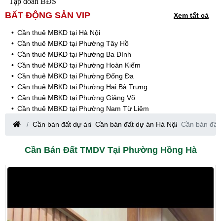
Tập đoàn BĐS
BẤT ĐỘNG SẢN VIP
Xem tất cả
Cần thuê MBKD tại Hà Nội
Cần thuê MBKD tại Phường Tây Hồ
Cần thuê MBKD tại Phường Ba Đình
Cần thuê MBKD tại Phường Hoàn Kiếm
Cần thuê MBKD tại Phường Đống Đa
Cần thuê MBKD tại Phường Hai Bà Trưng
Cần thuê MBKD tại Phường Giảng Võ
Cần thuê MBKD tại Phường Nam Từ Liêm
Cần thuê MBKD tại Phường Cầu Giấy
Cần bán đất dự án
Cần bán đất dự án Hà Nội
Cần bán đất
Cần thuê MBKD tại Phường Thanh Xuân
Cần thuê MBKD tại Phường Long Biên
Cần Bán Đất TMDV Tại Phường Hồng Hà
Cần thuê MBKD tại Phường Hà Đông
Cần thuê MBKD tại Phường Hoàng Mai
Cần thuê MBKD tại Phường Ô Chợ Dừa
Cần thuê MBKD tại Phường Yên Hòa
Cần thuê MBKD tại Phường Nghĩa Độ
Cần thuê MBKD tại Phường Phương Liệt
Cần thuê MBKD tại Phường Khương Đình