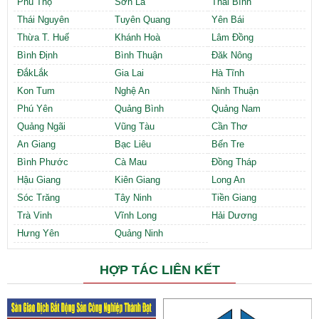
Phú Thọ
Sơn La
Thái Bình
Thái Nguyên
Tuyên Quang
Yên Bái
Thừa T. Huế
Khánh Hoà
Lâm Đồng
Bình Định
Bình Thuận
Đăk Nông
ĐắkLắk
Gia Lai
Hà Tĩnh
Kon Tum
Nghệ An
Ninh Thuận
Phú Yên
Quảng Bình
Quảng Nam
Quảng Ngãi
Vũng Tàu
Cần Thơ
An Giang
Bạc Liêu
Bến Tre
Bình Phước
Cà Mau
Đồng Tháp
Hậu Giang
Kiên Giang
Long An
Sóc Trăng
Tây Ninh
Tiền Giang
Trà Vinh
Vĩnh Long
Hải Dương
Hưng Yên
Quảng Ninh
HỢP TÁC LIÊN KẾT