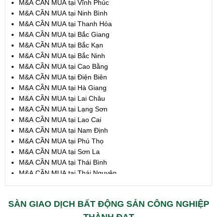
M&A CẦN MUA tại Vĩnh Phúc
M&A CẦN MUA tại Ninh Bình
M&A CẦN MUA tại Thanh Hóa
M&A CẦN MUA tại Bắc Giang
M&A CẦN MUA tại Bắc Kạn
M&A CẦN MUA tại Bắc Ninh
M&A CẦN MUA tại Cao Bằng
M&A CẦN MUA tại Điện Biên
M&A CẦN MUA tại Hà Giang
M&A CẦN MUA tại Lai Châu
M&A CẦN MUA tại Lạng Sơn
M&A CẦN MUA tại Lao Cai
M&A CẦN MUA tại Nam Định
M&A CẦN MUA tại Phú Thọ
M&A CẦN MUA tại Sơn La
M&A CẦN MUA tại Thái Bình
M&A CẦN MUA tại Thái Nguyên
M&A CẦN MUA tại Tuyên Quang
M&A CẦN MUA tại Yên Bái
SÀN GIAO DỊCH BẤT ĐỘNG SẢN CÔNG NGHIỆP
M&A CẦN MUA tại Thừa T. Huế
M&A CẦN MUA tại Khánh Hoà
THÀNH ĐẠT