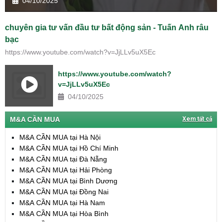
04/10/2025
chuyên gia tư vấn đầu tư bất động sản - Tuấn Anh râu
bạc
https://www.youtube.com/watch?v=JjLLv5uX5Ec
https://www.youtube.com/watch?
v=JjLLv5uX5Ec
04/10/2025
M&A CẦN MUA
Xem tất cả
M&A CẦN MUA tại Hà Nội
M&A CẦN MUA tại Hồ Chí Minh
M&A CẦN MUA tại Đà Nẵng
M&A CẦN MUA tại Hải Phòng
M&A CẦN MUA tại Bình Dương
M&A CẦN MUA tại Đồng Nai
M&A CẦN MUA tại Hà Nam
M&A CẦN MUA tại Hòa Bình