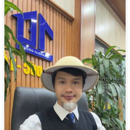
Cần thuê MBKD tại Phường Yên Sở
Cần thuê MBKD tại Phường Hoàng Liệt
Cần thuê MBKD tại Phường Định Công
Cần thuê MBKD tại Phường Tương Mai
Cần thuê MBKD tại Phường Vĩnh Hưng
Cần thuê MBKD tại Phường Lĩnh Nam
Cần thuê MBKD tại Phường Hồng Hà
Cần thuê MBKD tại Phường Láng
Cần thuê MBKD tại Phường Văn Miếu
Cần thuê MBKD tại Phường Kim Liên
Cần thuê MBKD tại Phường Bạch Mai
Cần thuê MBKD tại Phường Vĩnh Tuy