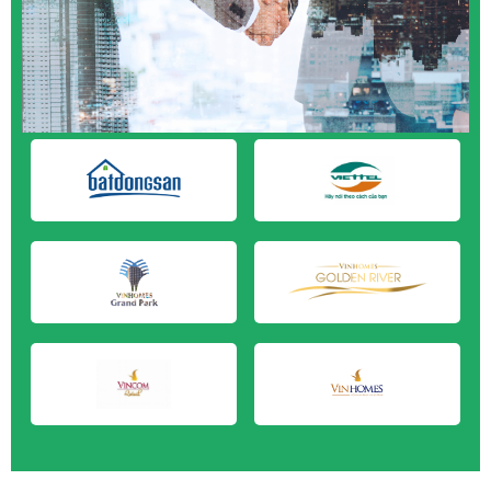
M&A CẦN MUA tại Cà Mau
M&A CẦN MUA tại Đồng Tháp
M&A CẦN MUA tại Hậu Giang
M&A CẦN MUA tại Kiên Giang
M&A CẦN MUA tại Long An
M&A CẦN MUA tại Sóc Trăng
M&A CẦN MUA tại Tây Ninh
M&A CẦN MUA tại Tiền Giang
M&A CẦN MUA tại Trà Vinh
M&A CẦN MUA tại Vĩnh Long
M&A CẦN MUA tại Hải Dương
M&A CẦN MUA tại Hưng Yên
M&A CẦN MUA tại Quảng Ninh