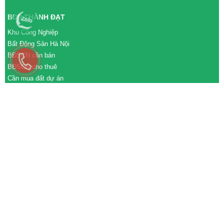
BĐS THÀNH ĐẠT
Khu Công Nghiệp
Bất Động Sản Hà Nội
BĐSCN cần bán
BĐSCN cho thuê
Cần mua đất dự án
Cần bán đất dự án
M&A cần mua
M&A cần bán
WEBSITE
tđtgroup.com
tapdoanthanhdat.vn
batdongsanthanhdat.vn
https://nhaxuongthanhdat.vn/
https://nguonnhanluc.com.vn/
https://bandatkhucongnghiep.com/
subasa.vn