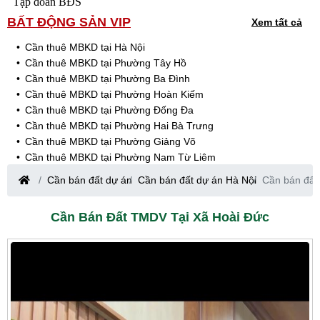
Tập đoàn BĐS
BẤT ĐỘNG SẢN VIP
Xem tất cả
Cần thuê MBKD tại Hà Nội
Cần thuê MBKD tại Phường Tây Hồ
Cần thuê MBKD tại Phường Ba Đình
Cần thuê MBKD tại Phường Hoàn Kiếm
Cần thuê MBKD tại Phường Đống Đa
Cần thuê MBKD tại Phường Hai Bà Trưng
Cần thuê MBKD tại Phường Giảng Võ
Cần thuê MBKD tại Phường Nam Từ Liêm
Cần thuê MBKD tại Phường Cầu Giấy
Cần bán đất dự án
Cần bán đất dự án Hà Nội
Cần bán đất
Cần thuê MBKD tại Phường Thanh Xuân
Cần thuê MBKD tại Phường Long Biên
Cần Bán Đất TMDV Tại Xã Hoài Đức
Cần thuê MBKD tại Phường Hà Đông
Cần thuê MBKD tại Phường Hoàng Mai
Cần thuê MBKD tại Phường Ô Chợ Dừa
Cần thuê MBKD tại Phường Yên Hòa
Cần thuê MBKD tại Phường Nghĩa Độ
Cần thuê MBKD tại Phường Phương Liệt
Cần thuê MBKD tại Phường Khương Đình