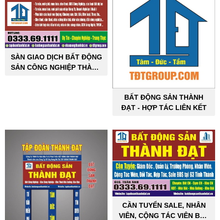
SÀN GIAO DỊCH BẤT ĐỘNG
SẢN CÔNG NGHIỆP THÀNH
ĐẠT
BẤT ĐỘNG SẢN THÀNH
ĐẠT - HỢP TÁC LIÊN KẾT
CẦN TUYỂN SALE, NHÂN
VIÊN, CỘNG TÁC VIÊN BẤT