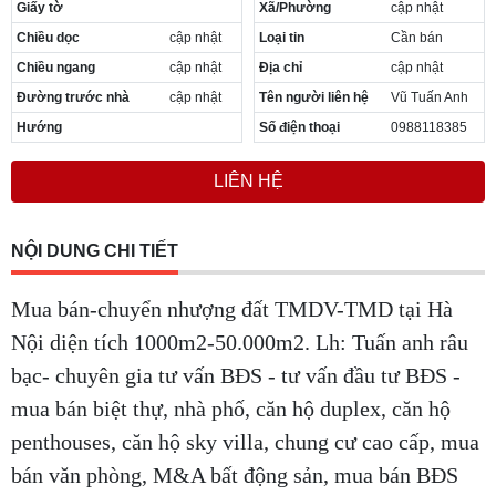
Giấy tờ
Xã/Phường
cập nhật
Chiều dọc
cập nhật
Loại tin
Cần bán
Chiều ngang
cập nhật
Địa chỉ
cập nhật
Đường trước nhà
cập nhật
Tên người liên hệ
Vũ Tuấn Anh
Hướng
Số điện thoại
0988118385
LIÊN HỆ
NỘI DUNG CHI TIẾT
Mua bán-chuyển nhượng đất TMDV-TMD tại Hà
Nội diện tích 1000m2-50.000m2. Lh: Tuấn anh râu
bạc- chuyên gia tư vấn BĐS - tư vấn đầu tư BĐS -
mua bán biệt thự, nhà phố, căn hộ duplex, căn hộ
penthouses, căn hộ sky villa, chung cư cao cấp, mua
bán văn phòng, M&A bất động sản, mua bán BĐS