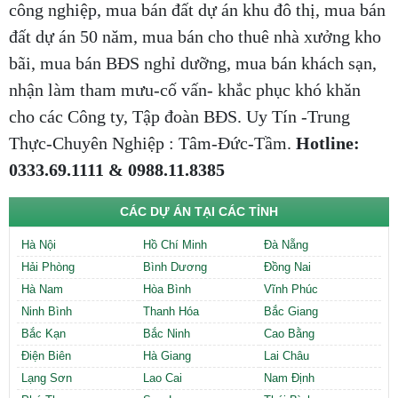
công nghiệp, mua bán đất dự án khu đô thị, mua bán
đất dự án 50 năm, mua bán cho thuê nhà xưởng kho
bãi, mua bán BĐS nghỉ dưỡng, mua bán khách sạn,
nhận làm tham mưu-cố vấn- khắc phục khó khăn
cho các Công ty, Tập đoàn BĐS. Uy Tín -Trung
Thực-Chuyên Nghiệp : Tâm-Đức-Tầm.
Hotline:
0333.69.1111 & 0988.11.8385
CÁC DỰ ÁN TẠI CÁC TỈNH
Hà Nội
Hồ Chí Minh
Đà Nẵng
Hải Phòng
Bình Dương
Đồng Nai
Hà Nam
Hòa Bình
Vĩnh Phúc
Ninh Bình
Thanh Hóa
Bắc Giang
Bắc Kạn
Bắc Ninh
Cao Bằng
Điện Biên
Hà Giang
Lai Châu
Lạng Sơn
Lao Cai
Nam Định