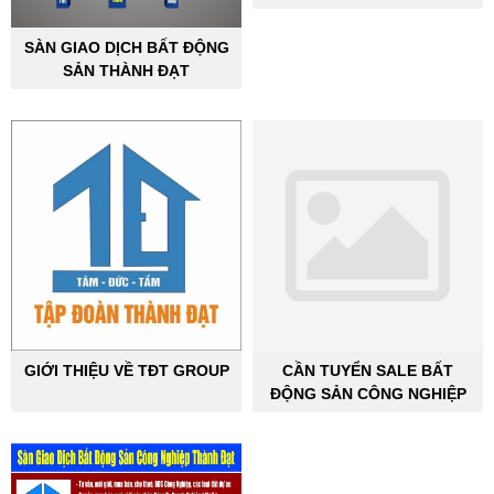
ĐỘNG SẢN CÔNG NGHIỆP
SÀN GIAO DỊCH BẤT ĐỘNG
SẢN THÀNH ĐẠT
GIỚI THIỆU VỀ TĐT GROUP
CẦN TUYỂN SALE BẤT
ĐỘNG SẢN CÔNG NGHIỆP