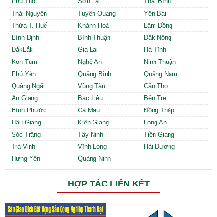
Phú Thọ
Sơn La
Thái Bình
Thái Nguyên
Tuyên Quang
Yên Bái
Thừa T. Huế
Khánh Hoà
Lâm Đồng
Bình Định
Bình Thuận
Đăk Nông
ĐắkLắk
Gia Lai
Hà Tĩnh
Kon Tum
Nghệ An
Ninh Thuận
Phú Yên
Quảng Bình
Quảng Nam
Quảng Ngãi
Vũng Tàu
Cần Thơ
An Giang
Bạc Liêu
Bến Tre
Bình Phước
Cà Mau
Đồng Tháp
Hậu Giang
Kiên Giang
Long An
Sóc Trăng
Tây Ninh
Tiền Giang
Trà Vinh
Vĩnh Long
Hải Dương
Hưng Yên
Quảng Ninh
HỢP TÁC LIÊN KẾT