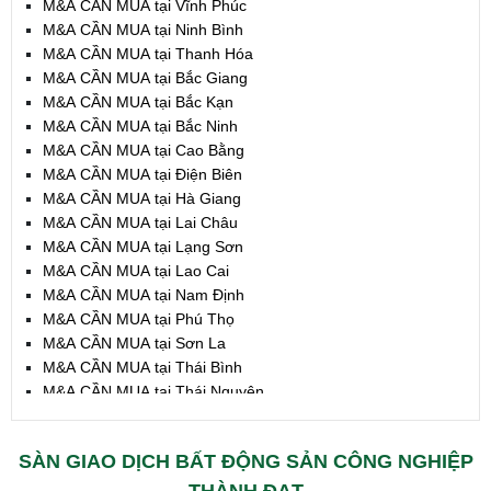
M&A CẦN MUA tại Vĩnh Phúc
M&A CẦN MUA tại Ninh Bình
M&A CẦN MUA tại Thanh Hóa
M&A CẦN MUA tại Bắc Giang
M&A CẦN MUA tại Bắc Kạn
M&A CẦN MUA tại Bắc Ninh
M&A CẦN MUA tại Cao Bằng
M&A CẦN MUA tại Điện Biên
M&A CẦN MUA tại Hà Giang
M&A CẦN MUA tại Lai Châu
M&A CẦN MUA tại Lạng Sơn
M&A CẦN MUA tại Lao Cai
M&A CẦN MUA tại Nam Định
M&A CẦN MUA tại Phú Thọ
M&A CẦN MUA tại Sơn La
M&A CẦN MUA tại Thái Bình
M&A CẦN MUA tại Thái Nguyên
M&A CẦN MUA tại Tuyên Quang
M&A CẦN MUA tại Yên Bái
SÀN GIAO DỊCH BẤT ĐỘNG SẢN CÔNG NGHIỆP
M&A CẦN MUA tại Thừa T. Huế
M&A CẦN MUA tại Khánh Hoà
THÀNH ĐẠT