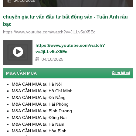
04/10/2025
chuyên gia tư vấn đầu tư bất động sản - Tuấn Anh râu
bạc
https://www.youtube.com/watch?v=JjLLv5uX5Ec
https://www.youtube.com/watch?
v=JjLLv5uX5Ec
04/10/2025
M&A CẦN MUA
Xem tất cả
M&A CẦN MUA tại Hà Nội
M&A CẦN MUA tại Hồ Chí Minh
M&A CẦN MUA tại Đà Nẵng
M&A CẦN MUA tại Hải Phòng
M&A CẦN MUA tại Bình Dương
M&A CẦN MUA tại Đồng Nai
M&A CẦN MUA tại Hà Nam
M&A CẦN MUA tại Hòa Bình