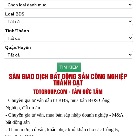
Loại BĐS
Tỉnh/Thành
Quận/Huyện
TÌM KIẾM
SÀN GIAO DỊCH BẤT ĐỘNG SẢN CÔNG NGHIỆP
THÀNH ĐẠT
TĐTGROUP.COM - TÂM ĐỨC TẦM
- Chuyên gia tư vấn đầu tư BĐS, mua bán BĐS Công
Nghiệp, đất dự án
- Chuyên gia tư vấn, mua bán sáp nhập doanh nghiệp - M&A
bất động sản
- Tham mưu, cố vấn, khắc phục khó khắn cho các Công ty,