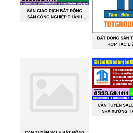
SÀN GIAO DỊCH BẤT ĐỘNG
SẢN CÔNG NGHIỆP THÀNH
ĐẠT
BẤT ĐỘNG SẢN T
HỢP TÁC LI
CẦN TUYỂN SAL
NHÀ XƯỞNG TẠ
THÀNH 
CẦN TUYỂN SALE BẤT ĐỘNG