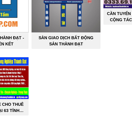
CẦN TUYỂN 
CỘNG TÁC
SẢN C
HÀNH ĐẠT -
SÀN GIAO DỊCH BẤT ĐỘNG
ÊN KẾT
SẢN THÀNH ĐẠT
E CHO THUÊ
I 63 TỈNH
PHỐ