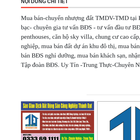
NỘI DUNG CHI TIẾT
Mua bán-chuyển nhượng đất TMDV-TMD tại Hà
bạc- chuyên gia tư vấn BĐS - tư vấn đầu tư BĐ
penthouses, căn hộ sky villa, chung cư cao 
nghiệp, mua bán đất dự án khu đô thị, mua bá
bán BĐS nghỉ dưỡng, mua bán khách sạn, nhận
Tập đoàn BĐS. Uy Tín -Trung Thực-Chuyên 