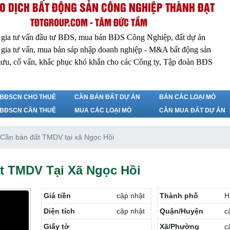
O DỊCH BẤT ĐỘNG SẢN CÔNG NGHIỆP THÀNH ĐẠT
TĐTGROUP.COM - TÂM ĐỨC TẦM
 gia tư vấn đầu tư BĐS, mua bán BĐS Công Nghiệp, đất dự án
 gia tư vấn, mua bán sáp nhập doanh nghiệp - M&A bất động sản
ưu, cố vấn, khắc phục khó khắn cho các Công ty, Tập đoàn BĐS
BĐSCN CHO THUÊ
CẦN BÁN ĐẤT DỰ ÁN
BÁN CÁC LOẠI MỎ
BĐSCN CẦN THUÊ
MUA CÁC LOẠI MỎ
CẦN MUA ĐẤT DỰ ÁN
Cần bán đất TMDV tại xã Ngọc Hồi
t TMDV Tại Xã Ngọc Hồi
Giá tiền
cập nhật
Thành phố
H
Diện tích
cập nhật
Quận/Huyện
c
Giấy tờ
Xã/Phường
c