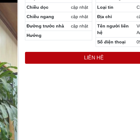
Chiều dọc
cập nhật
Loại tin
C
Chiều ngang
cập nhật
Địa chỉ
c
Đường trước nhà
cập nhật
Tên người liên
V
hệ
A
Hướng
Số điện thoại
0
LIÊN HỆ