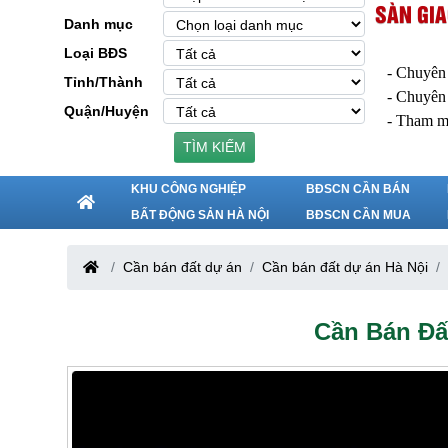
SÀN GIA
Danh mục
Loại BĐS
- Chuyên
Tỉnh/Thành
- Chuyên
Quận/Huyện
- Tham m
TÌM KIẾM
KHU CÔNG NGHIỆP
BĐSCN CẦN BÁN
BẤT ĐỘNG SẢN HÀ NỘI
BĐSCN CẦN MUA
Cần bán đất dự án
Cần bán đất dự án Hà Nội
Cần Bán Đấ