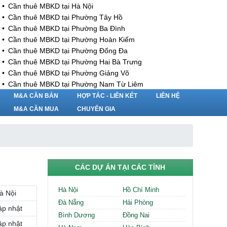
Cần thuê MBKD tại Hà Nội
Cần thuê MBKD tại Phường Tây Hồ
Cần thuê MBKD tại Phường Ba Đình
Cần thuê MBKD tại Phường Hoàn Kiếm
Cần thuê MBKD tại Phường Đống Đa
Cần thuê MBKD tại Phường Hai Bà Trưng
Cần thuê MBKD tại Phường Giảng Võ
Cần thuê MBKD tại Phường Nam Từ Liêm
Cần thuê MBKD tại Phường Cầu Giấy
M&A CẦN BÁN
HỢP TÁC - LIÊN KẾT
LIÊN HỆ
Cần thuê MBKD tại Phường Thanh Xuân
M&A CẦN MUA
CHUYÊN GIA
Cần thuê MBKD tại Phường Long Biên
Cần thuê MBKD tại Phường Hà Đông
Cần thuê MBKD tại Phường Hoàng Mai
Cần thuê MBKD tại Phường Ô Chợ Dừa
Cần thuê MBKD tại Phường Yên Hòa
CÁC DỰ ÁN TẠI CÁC TỈNH
Cần thuê MBKD tại Phường Nghĩa Độ
Cần thuê MBKD tại Phường Phương Liệt
Hà Nội
Hồ Chí Minh
à Nội
Cần thuê MBKD tại Phường Khương Đình
Đà Nẵng
Hải Phòng
Cần thuê MBKD tại Phường Yên Sở
ập nhật
Bình Dương
Đồng Nai
Cần thuê MBKD tại Phường Hoàng Liệt
ập nhật