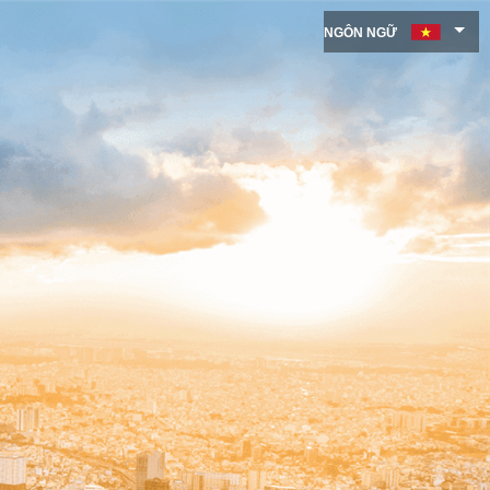
NGÔN NGỮ