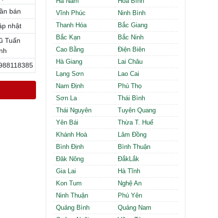
Hà Nam
Hòa Bình
Cần thuê MBKD tại Phường Định Công
ần bán
Cần thuê MBKD tại Phường Tương Mai
Vĩnh Phúc
Ninh Bình
Cần thuê MBKD tại Phường Vĩnh Hưng
Thanh Hóa
Bắc Giang
ập nhật
Cần thuê MBKD tại Phường Lĩnh Nam
Bắc Kạn
Bắc Ninh
ũ Tuấn
Cần thuê MBKD tại Phường Hồng Hà
Cao Bằng
Điện Biên
nh
Cần thuê MBKD tại Phường Láng
Hà Giang
Lai Châu
988118385
Cần thuê MBKD tại Phường Văn Miếu
Lạng Sơn
Lao Cai
Cần thuê MBKD tại Phường Kim Liên
Nam Định
Phú Thọ
Cần thuê MBKD tại Phường Bạch Mai
Cần thuê MBKD tại Phường Vĩnh Tuy
Sơn La
Thái Bình
Thái Nguyên
Tuyên Quang
Yên Bái
Thừa T. Huế
Khánh Hoà
Lâm Đồng
Bình Định
Bình Thuận
Đăk Nông
ĐắkLắk
Gia Lai
Hà Tĩnh
Kon Tum
Nghệ An
Ninh Thuận
Phú Yên
Quảng Bình
Quảng Nam