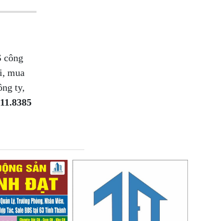
S công
i, mua
ng ty,
.11.8385