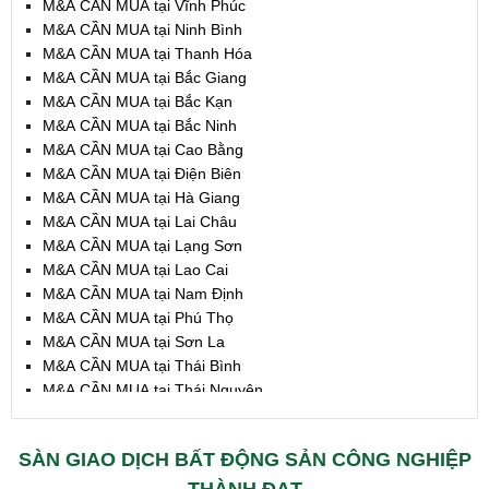
M&A CẦN MUA tại Vĩnh Phúc
M&A CẦN MUA tại Ninh Bình
M&A CẦN MUA tại Thanh Hóa
M&A CẦN MUA tại Bắc Giang
M&A CẦN MUA tại Bắc Kạn
M&A CẦN MUA tại Bắc Ninh
M&A CẦN MUA tại Cao Bằng
M&A CẦN MUA tại Điện Biên
M&A CẦN MUA tại Hà Giang
M&A CẦN MUA tại Lai Châu
M&A CẦN MUA tại Lạng Sơn
M&A CẦN MUA tại Lao Cai
M&A CẦN MUA tại Nam Định
M&A CẦN MUA tại Phú Thọ
M&A CẦN MUA tại Sơn La
M&A CẦN MUA tại Thái Bình
M&A CẦN MUA tại Thái Nguyên
M&A CẦN MUA tại Tuyên Quang
M&A CẦN MUA tại Yên Bái
SÀN GIAO DỊCH BẤT ĐỘNG SẢN CÔNG NGHIỆP
M&A CẦN MUA tại Thừa T. Huế
M&A CẦN MUA tại Khánh Hoà
THÀNH ĐẠT