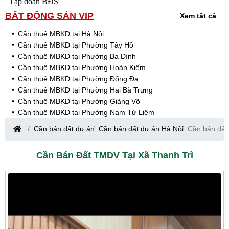
Tập đoàn BĐS
BẤT ĐỘNG SẢN VIP
Xem tất cả
Cần thuê MBKD tại Hà Nội
Cần thuê MBKD tại Phường Tây Hồ
Cần thuê MBKD tại Phường Ba Đình
Cần thuê MBKD tại Phường Hoàn Kiếm
Cần thuê MBKD tại Phường Đống Đa
Cần thuê MBKD tại Phường Hai Bà Trưng
Cần thuê MBKD tại Phường Giảng Võ
Cần thuê MBKD tại Phường Nam Từ Liêm
Cần thuê MBKD tại Phường Cầu Giấy
Cần bán đất dự án
Cần bán đất dự án Hà Nội
Cần bán đất
Cần thuê MBKD tại Phường Thanh Xuân
Cần thuê MBKD tại Phường Long Biên
Cần Bán Đất TMDV Tại Xã Thanh Trì
Cần thuê MBKD tại Phường Hà Đông
Cần thuê MBKD tại Phường Hoàng Mai
Cần thuê MBKD tại Phường Ô Chợ Dừa
Cần thuê MBKD tại Phường Yên Hòa
Cần thuê MBKD tại Phường Nghĩa Độ
Cần thuê MBKD tại Phường Phương Liệt
Cần thuê MBKD tại Phường Khương Đình