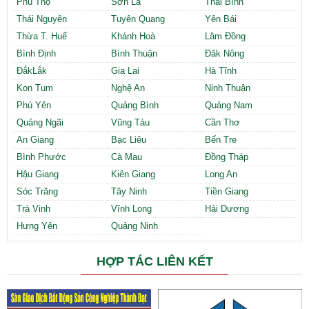
Phú Thọ
Sơn La
Thái Bình
Thái Nguyên
Tuyên Quang
Yên Bái
Thừa T. Huế
Khánh Hoà
Lâm Đồng
Bình Định
Bình Thuận
Đăk Nông
ĐắkLắk
Gia Lai
Hà Tĩnh
Kon Tum
Nghệ An
Ninh Thuận
Phú Yên
Quảng Bình
Quảng Nam
Quảng Ngãi
Vũng Tàu
Cần Thơ
An Giang
Bạc Liêu
Bến Tre
Bình Phước
Cà Mau
Đồng Tháp
Hậu Giang
Kiên Giang
Long An
Sóc Trăng
Tây Ninh
Tiền Giang
Trà Vinh
Vĩnh Long
Hải Dương
Hưng Yên
Quảng Ninh
HỢP TÁC LIÊN KẾT