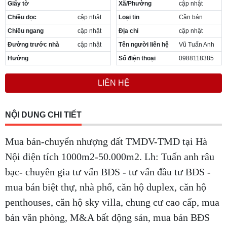
Giấy tờ
Xã/Phường
cập nhật
Chiều dọc
cập nhật
Loại tin
Cần bán
Chiều ngang
cập nhật
Địa chỉ
cập nhật
Đường trước nhà
cập nhật
Tên người liên hệ
Vũ Tuấn Anh
Hướng
Số điện thoại
0988118385
LIÊN HỆ
NỘI DUNG CHI TIẾT
Mua bán-chuyển nhượng đất TMDV-TMD tại Hà
Nội diện tích 1000m2-50.000m2. Lh: Tuấn anh râu
bạc- chuyên gia tư vấn BĐS - tư vấn đầu tư BĐS -
mua bán biệt thự, nhà phố, căn hộ duplex, căn hộ
penthouses, căn hộ sky villa, chung cư cao cấp, mua
bán văn phòng, M&A bất động sản, mua bán BĐS