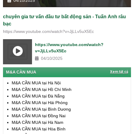
04/10/2025
chuyên gia tư vấn đầu tư bất động sản - Tuấn Anh râu
bạc
https://www.youtube.com/watch?v=JjLLv5uX5Ec
https://www.youtube.com/watch?
v=JjLLv5uX5Ec
04/10/2025
M&A CẦN MUA
Xem tất cả
M&A CẦN MUA tại Hà Nội
M&A CẦN MUA tại Hồ Chí Minh
M&A CẦN MUA tại Đà Nẵng
M&A CẦN MUA tại Hải Phòng
M&A CẦN MUA tại Bình Dương
M&A CẦN MUA tại Đồng Nai
M&A CẦN MUA tại Hà Nam
M&A CẦN MUA tại Hòa Bình