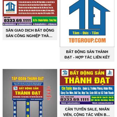
SÀN GIAO DỊCH BẤT ĐỘNG
SẢN CÔNG NGHIỆP THÀNH
ĐẠT
BẤT ĐỘNG SẢN THÀNH
ĐẠT - HỢP TÁC LIÊN KẾT
CẦN TUYỂN SALE, NHÂN
VIÊN, CỘNG TÁC VIÊN BẤT