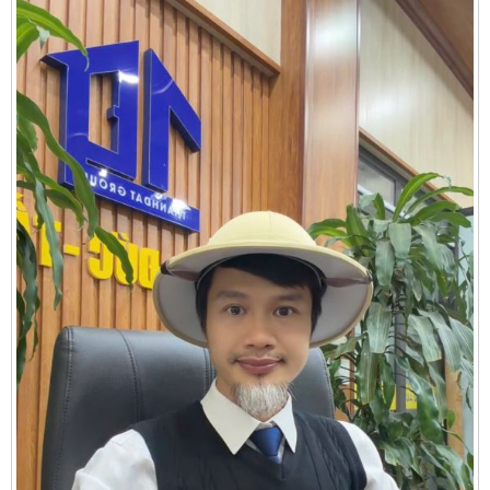
Cần thuê MBKD tại Phường Yên Sở
Cần thuê MBKD tại Phường Hoàng Liệt
Cần thuê MBKD tại Phường Định Công
Cần thuê MBKD tại Phường Tương Mai
Cần thuê MBKD tại Phường Vĩnh Hưng
Cần thuê MBKD tại Phường Lĩnh Nam
Cần thuê MBKD tại Phường Hồng Hà
Cần thuê MBKD tại Phường Láng
Cần thuê MBKD tại Phường Văn Miếu
Cần thuê MBKD tại Phường Kim Liên
Cần thuê MBKD tại Phường Bạch Mai
Cần thuê MBKD tại Phường Vĩnh Tuy