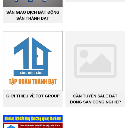
ĐỘNG SẢN CÔNG NGHIỆP
SÀN GIAO DỊCH BẤT ĐỘNG
SẢN THÀNH ĐẠT
GIỚI THIỆU VỀ TĐT GROUP
CẦN TUYỂN SALE BẤT
ĐỘNG SẢN CÔNG NGHIỆP