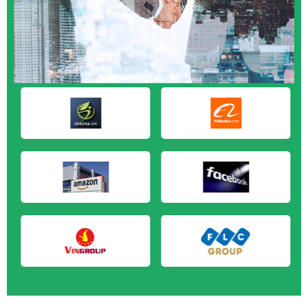
M&A CẦN MUA tại Cà Mau
M&A CẦN MUA tại Đồng Tháp
M&A CẦN MUA tại Hậu Giang
M&A CẦN MUA tại Kiên Giang
M&A CẦN MUA tại Long An
M&A CẦN MUA tại Sóc Trăng
M&A CẦN MUA tại Tây Ninh
M&A CẦN MUA tại Tiền Giang
M&A CẦN MUA tại Trà Vinh
M&A CẦN MUA tại Vĩnh Long
M&A CẦN MUA tại Hải Dương
M&A CẦN MUA tại Hưng Yên
M&A CẦN MUA tại Quảng Ninh