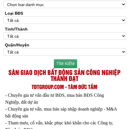
Loại BĐS
Tỉnh/Thành
Quận/Huyện
TÌM KIẾM
SÀN GIAO DỊCH BẤT ĐỘNG SẢN CÔNG NGHIỆP
THÀNH ĐẠT
TĐTGROUP.COM - TÂM ĐỨC TẦM
- Chuyên gia tư vấn đầu tư BĐS, mua bán BĐS Công
Nghiệp, đất dự án
- Chuyên gia tư vấn, mua bán sáp nhập doanh nghiệp - M&A
bất động sản
- Tham mưu, cố vấn, khắc phục khó khắn cho các Công ty,