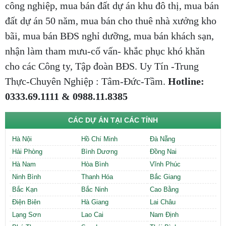
công nghiệp, mua bán đất dự án khu đô thị, mua bán
đất dự án 50 năm, mua bán cho thuê nhà xưởng kho
bãi, mua bán BĐS nghỉ dưỡng, mua bán khách sạn,
nhận làm tham mưu-cố vấn- khắc phục khó khăn
cho các Công ty, Tập đoàn BĐS. Uy Tín -Trung
Thực-Chuyên Nghiệp : Tâm-Đức-Tầm.
Hotline:
0333.69.1111 & 0988.11.8385
CÁC DỰ ÁN TẠI CÁC TỈNH
Hà Nội
Hồ Chí Minh
Đà Nẵng
Hải Phòng
Bình Dương
Đồng Nai
Hà Nam
Hòa Bình
Vĩnh Phúc
Ninh Bình
Thanh Hóa
Bắc Giang
Bắc Kạn
Bắc Ninh
Cao Bằng
Điện Biên
Hà Giang
Lai Châu
Lạng Sơn
Lao Cai
Nam Định