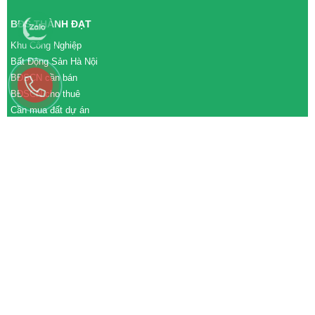
BĐS THÀNH ĐẠT
Khu Công Nghiệp
Bất Động Sản Hà Nội
BĐSCN cần bán
BĐSCN cho thuê
Cần mua đất dự án
Cần bán đất dự án
M&A cần mua
M&A cần bán
WEBSITE
tđtgroup.com
tapdoanthanhdat.vn
batdongsanthanhdat.vn
https://nhaxuongthanhdat.vn/
https://nguonnhanluc.com.vn/
https://bandatkhucongnghiep.com/
subasa.vn