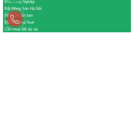
Khu Công Nghiệp
Bất Động Sản Hà Nội
BĐSCN cần bán
BĐSCN cho thuê
Cần mua đất dự án
Cần bán đất dự án
M&A cần mua
M&A cần bán
WEBSITE
tđtgroup.com
tapdoanthanhdat.vn
batdongsanthanhdat.vn
https://nhaxuongthanhdat.vn/
https://nguonnhanluc.com.vn/
https://bandatkhucongnghiep.com/
subasa.vn
subasa.com
subasa.com.vn