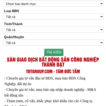
Loại BĐS
Tỉnh/Thành
Quận/Huyện
TÌM KIẾM
SÀN GIAO DỊCH BẤT ĐỘNG SẢN CÔNG NGHIỆP
THÀNH ĐẠT
TĐTGROUP.COM - TÂM ĐỨC TẦM
- Chuyên gia tư vấn đầu tư BĐS, mua bán BĐS Công
Nghiệp, đất dự án
- Chuyên gia tư vấn, mua bán sáp nhập doanh nghiệp - M&A
bất động sản
- Tham mưu, cố vấn, khắc phục khó khắn cho các Công ty,