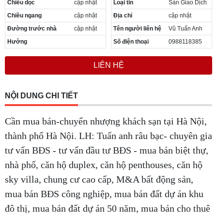
Chiều dọc
cập nhật
Loại tin
Sàn Giao Dịch
Cần thuê MBKD tại Phường Yên Sở
Chiều ngang
cập nhật
Địa chỉ
cập nhật
Cần thuê MBKD tại Phường Hoàng Liệt
Cần thuê MBKD tại Phường Định Công
Đường trước nhà
cập nhật
Tên người liên hệ
Vũ Tuấn Anh
Cần thuê MBKD tại Phường Tương Mai
Hướng
Số điện thoại
0988118385
Cần thuê MBKD tại Phường Vĩnh Hưng
Cần thuê MBKD tại Phường Lĩnh Nam
LIÊN HỆ
Cần thuê MBKD tại Phường Hồng Hà
Cần thuê MBKD tại Phường Láng
Cần thuê MBKD tại Phường Văn Miếu
NỘI DUNG CHI TIẾT
Cần thuê MBKD tại Phường Kim Liên
Cần thuê MBKD tại Phường Bạch Mai
Cần mua bán-chuyển nhượng khách sạn tại Hà Nội,
Cần thuê MBKD tại Phường Vĩnh Tuy
thành phố Hà Nội. LH: Tuấn anh râu bạc- chuyên gia
tư vấn BĐS - tư vấn đầu tư BĐS - mua bán biệt thự,
nhà phố, căn hộ duplex, căn hộ penthouses, căn hộ
sky villa, chung cư cao cấp, M&A bất động sản,
mua bán BĐS công nghiệp, mua bán đất dự án khu
đô thị, mua bán đất dự án 50 năm, mua bán cho thuê