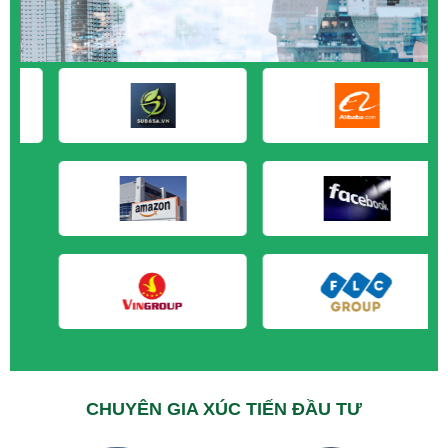
M&A CẦN MUA tại Kiên Giang
M&A CẦN MUA tại Long An
M&A CẦN MUA tại Sóc Trăng
M&A CẦN MUA tại Tây Ninh
M&A CẦN MUA tại Tiền Giang
M&A CẦN MUA tại Trà Vinh
M&A CẦN MUA tại Vĩnh Long
M&A CẦN MUA tại Hải Dương
M&A CẦN MUA tại Hưng Yên
M&A CẦN MUA tại Quảng Ninh
CHUYÊN GIA XÚC TIẾN ĐẦU TƯ