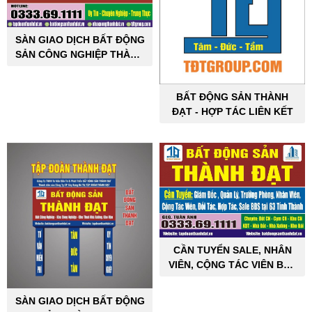
SÀN GIAO DỊCH BẤT ĐỘNG
SẢN CÔNG NGHIỆP THÀNH
ĐẠT
BẤT ĐỘNG SẢN THÀNH
ĐẠT - HỢP TÁC LIÊN KẾT
CẦN TUYỂN SALE, NHÂN
VIÊN, CỘNG TÁC VIÊN BẤT
ĐỘNG SẢN CÔNG NGHIỆP
SÀN GIAO DỊCH BẤT ĐỘNG