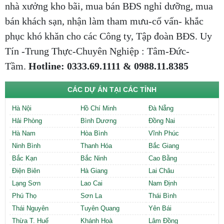
nhà xưởng kho bãi, mua bán BĐS nghỉ dưỡng, mua
bán khách sạn, nhận làm tham mưu-cố vấn- khắc
phục khó khăn cho các Công ty, Tập đoàn BĐS. Uy
Tín -Trung Thực-Chuyên Nghiệp : Tâm-Đức-
Tầm.
Hotline: 0333.69.1111 & 0988.11.8385
CÁC DỰ ÁN TẠI CÁC TỈNH
Hà Nội
Hồ Chí Minh
Đà Nẵng
Hải Phòng
Bình Dương
Đồng Nai
Hà Nam
Hòa Bình
Vĩnh Phúc
Ninh Bình
Thanh Hóa
Bắc Giang
Bắc Kạn
Bắc Ninh
Cao Bằng
Điện Biên
Hà Giang
Lai Châu
Lạng Sơn
Lao Cai
Nam Định
Phú Thọ
Sơn La
Thái Bình
Thái Nguyên
Tuyên Quang
Yên Bái
Thừa T. Huế
Khánh Hoà
Lâm Đồng