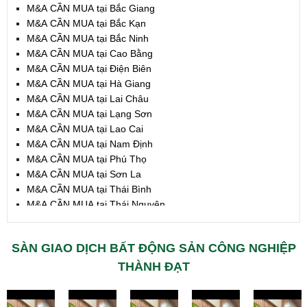
M&A CẦN MUA tại Bắc Giang
M&A CẦN MUA tại Bắc Kạn
M&A CẦN MUA tại Bắc Ninh
M&A CẦN MUA tại Cao Bằng
M&A CẦN MUA tại Điện Biên
M&A CẦN MUA tại Hà Giang
M&A CẦN MUA tại Lai Châu
M&A CẦN MUA tại Lạng Sơn
M&A CẦN MUA tại Lao Cai
M&A CẦN MUA tại Nam Định
M&A CẦN MUA tại Phú Thọ
M&A CẦN MUA tại Sơn La
M&A CẦN MUA tại Thái Bình
M&A CẦN MUA tại Thái Nguyên
M&A CẦN MUA tại Tuyên Quang
M&A CẦN MUA tại Yên Bái
SÀN GIAO DỊCH BẤT ĐỘNG SẢN CÔNG NGHIỆP
M&A CẦN MUA tại Thừa T. Huế
M&A CẦN MUA tại Khánh Hoà
THÀNH ĐẠT
M&A CẦN MUA tại Lâm Đồng
M&A CẦN MUA tại Bình Định