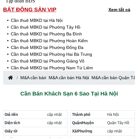
Tập đoàn BĐS
BẤT ĐỘNG SẢN VIP
Xem tất cả
Cần thuê MBKD tại Hà Nội
Cần thuê MBKD tại Phường Tây Hồ
Cần thuê MBKD tại Phường Ba Đình
Cần thuê MBKD tại Phường Hoàn Kiếm
Cần thuê MBKD tại Phường Đống Đa
Cần thuê MBKD tại Phường Hai Bà Trưng
Cần thuê MBKD tại Phường Giảng Võ
Cần thuê MBKD tại Phường Nam Từ Liêm
Cần thuê MBKD tại Phường Cầu Giấy
M&A cần bán
M&A cần bán Hà Nội
M&A cần bán Quận Tây
Cần thuê MBKD tại Phường Thanh Xuân
Cần thuê MBKD tại Phường Long Biên
Cần Bán Khách Sạn 6 Sao Tại Hà Nội
Cần thuê MBKD tại Phường Hà Đông
Cần thuê MBKD tại Phường Hoàng Mai
Cần thuê MBKD tại Phường Ô Chợ Dừa
Giá tiền
cập nhật
Thành phố
Hà Nội
Cần thuê MBKD tại Phường Yên Hòa
Cần thuê MBKD tại Phường Nghĩa Độ
Diện tích
cập nhật
Quận/Huyện
Quận Tây Hồ
Cần thuê MBKD tại Phường Phương Liệt
Giấy tờ
Xã/Phường
cập nhật
Cần thuê MBKD tại Phường Khương Đình