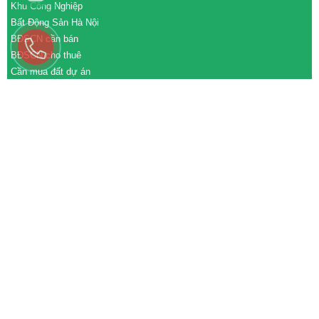
Khu Công Nghiệp
Bất Động Sản Hà Nội
BĐSCN cần bán
BĐSCN cho thuê
Cần mua đất dự án
Cần bán đất dự án
M&A cần mua
M&A cần bán
WEBSITE
tđtgroup.com
tapdoanthanhdat.vn
batdongsanthanhdat.vn
https://nhaxuongthanhdat.vn/
https://nguonnhanluc.com.vn/
https://bandatkhucongnghiep.com/
subasa.vn
subasa.com
subasa.com.vn