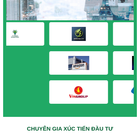
M&A CẦN MUA tại Kiên Giang
M&A CẦN MUA tại Long An
M&A CẦN MUA tại Sóc Trăng
M&A CẦN MUA tại Tây Ninh
M&A CẦN MUA tại Tiền Giang
M&A CẦN MUA tại Trà Vinh
M&A CẦN MUA tại Vĩnh Long
M&A CẦN MUA tại Hải Dương
M&A CẦN MUA tại Hưng Yên
M&A CẦN MUA tại Quảng Ninh
CHUYÊN GIA XÚC TIẾN ĐẦU TƯ