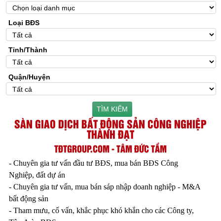
Loại BĐS
Tỉnh/Thành
Quận/Huyện
TÌM KIẾM
SÀN GIAO DỊCH BẤT ĐỘNG SẢN CÔNG NGHIỆP
THÀNH ĐẠT
TĐTGROUP.COM - TÂM ĐỨC TẦM
- Chuyên gia tư vấn đầu tư BĐS, mua bán BĐS Công
Nghiệp, đất dự án
- Chuyên gia tư vấn, mua bán sáp nhập doanh nghiệp - M&A
bất động sản
- Tham mưu, cố vấn, khắc phục khó khắn cho các Công ty,