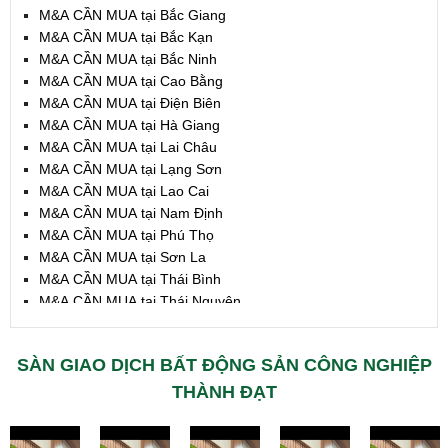
M&A CẦN MUA tại Bắc Giang
M&A CẦN MUA tại Bắc Kạn
M&A CẦN MUA tại Bắc Ninh
M&A CẦN MUA tại Cao Bằng
M&A CẦN MUA tại Điện Biên
M&A CẦN MUA tại Hà Giang
M&A CẦN MUA tại Lai Châu
M&A CẦN MUA tại Lạng Sơn
M&A CẦN MUA tại Lao Cai
M&A CẦN MUA tại Nam Định
M&A CẦN MUA tại Phú Thọ
M&A CẦN MUA tại Sơn La
M&A CẦN MUA tại Thái Bình
M&A CẦN MUA tại Thái Nguyên
M&A CẦN MUA tại Tuyên Quang
M&A CẦN MUA tại Yên Bái
SÀN GIAO DỊCH BẤT ĐỘNG SẢN CÔNG NGHIỆP
M&A CẦN MUA tại Thừa T. Huế
M&A CẦN MUA tại Khánh Hoà
THÀNH ĐẠT
M&A CẦN MUA tại Lâm Đồng
M&A CẦN MUA tại Bình Định