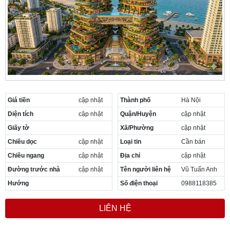
Cần thuê MBKD tại Phường Yên Sở
Cần thuê MBKD tại Phường Hoàng Liệt
Cần thuê MBKD tại Phường Định Công
Cần thuê MBKD tại Phường Tương Mai
Cần thuê MBKD tại Phường Vĩnh Hưng
Cần thuê MBKD tại Phường Lĩnh Nam
Cần thuê MBKD tại Phường Hồng Hà
Cần thuê MBKD tại Phường Láng
Cần thuê MBKD tại Phường Văn Miếu
Giá tiền
cập nhật
Thành phố
Hà Nội
Cần thuê MBKD tại Phường Kim Liên
Diện tích
cập nhật
Quận/Huyện
cập nhật
Cần thuê MBKD tại Phường Bạch Mai
Giấy tờ
Xã/Phường
cập nhật
Cần thuê MBKD tại Phường Vĩnh Tuy
Chiều dọc
cập nhật
Loại tin
Cần bán
Chiều ngang
cập nhật
Địa chỉ
cập nhật
Đường trước nhà
cập nhật
Tên người liên hệ
Vũ Tuấn Anh
Hướng
Số điện thoại
0988118385
LIÊN HỆ