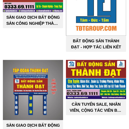
SÀN GIAO DỊCH BẤT ĐỘNG
SẢN CÔNG NGHIỆP THÀNH
ĐẠT
BẤT ĐỘNG SẢN THÀNH
ĐẠT - HỢP TÁC LIÊN KẾT
CẦN TUYỂN SALE, NHÂN
VIÊN, CỘNG TÁC VIÊN BẤT
ĐỘNG SẢN CÔNG NGHIỆP
SÀN GIAO DỊCH BẤT ĐỘNG