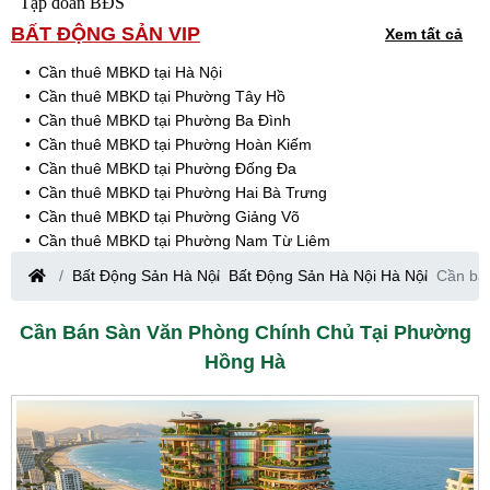
Tập đoàn BĐS
BẤT ĐỘNG SẢN VIP
Xem tất cả
Cần thuê MBKD tại Hà Nội
Cần thuê MBKD tại Phường Tây Hồ
Cần thuê MBKD tại Phường Ba Đình
Cần thuê MBKD tại Phường Hoàn Kiếm
Cần thuê MBKD tại Phường Đống Đa
Cần thuê MBKD tại Phường Hai Bà Trưng
Cần thuê MBKD tại Phường Giảng Võ
Cần thuê MBKD tại Phường Nam Từ Liêm
Cần thuê MBKD tại Phường Cầu Giấy
Bất Động Sản Hà Nội
Bất Động Sản Hà Nội Hà Nội
Cần bá
Cần thuê MBKD tại Phường Thanh Xuân
Cần thuê MBKD tại Phường Long Biên
Cần Bán Sàn Văn Phòng Chính Chủ Tại Phường
Cần thuê MBKD tại Phường Hà Đông
Hồng Hà
Cần thuê MBKD tại Phường Hoàng Mai
Cần thuê MBKD tại Phường Ô Chợ Dừa
Cần thuê MBKD tại Phường Yên Hòa
Cần thuê MBKD tại Phường Nghĩa Độ
Cần thuê MBKD tại Phường Phương Liệt
Cần thuê MBKD tại Phường Khương Đình