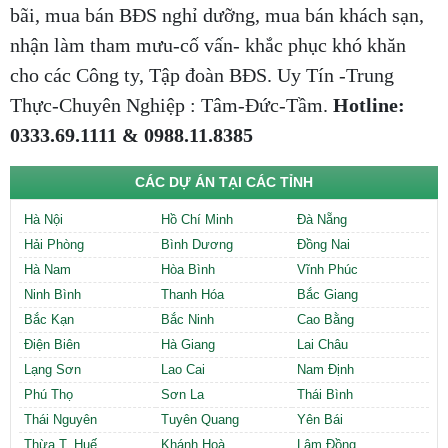
bãi, mua bán BĐS nghỉ dưỡng, mua bán khách sạn,
nhận làm tham mưu-cố vấn- khắc phục khó khăn
cho các Công ty, Tập đoàn BĐS. Uy Tín -Trung
Thực-Chuyên Nghiệp : Tâm-Đức-Tầm.
Hotline:
0333.69.1111 & 0988.11.8385
CÁC DỰ ÁN TẠI CÁC TỈNH
Hà Nội
Hồ Chí Minh
Đà Nẵng
Hải Phòng
Bình Dương
Đồng Nai
Hà Nam
Hòa Bình
Vĩnh Phúc
Ninh Bình
Thanh Hóa
Bắc Giang
Bắc Kạn
Bắc Ninh
Cao Bằng
Điện Biên
Hà Giang
Lai Châu
Lạng Sơn
Lao Cai
Nam Định
Phú Thọ
Sơn La
Thái Bình
Thái Nguyên
Tuyên Quang
Yên Bái
Thừa T. Huế
Khánh Hoà
Lâm Đồng