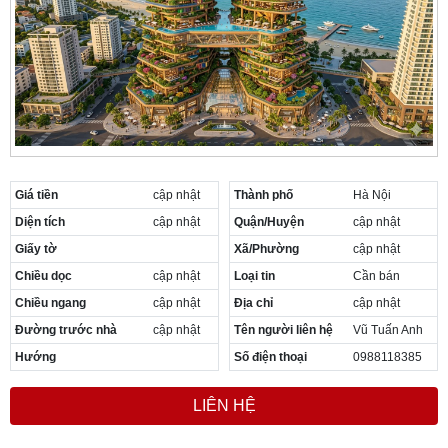
Cần thuê MBKD tại Phường Yên Sở
Cần thuê MBKD tại Phường Hoàng Liệt
Cần thuê MBKD tại Phường Định Công
Cần thuê MBKD tại Phường Tương Mai
Cần thuê MBKD tại Phường Vĩnh Hưng
Cần thuê MBKD tại Phường Lĩnh Nam
Cần thuê MBKD tại Phường Hồng Hà
Cần thuê MBKD tại Phường Láng
Cần thuê MBKD tại Phường Văn Miếu
Giá tiền
cập nhật
Thành phố
Hà Nội
Cần thuê MBKD tại Phường Kim Liên
Diện tích
cập nhật
Quận/Huyện
cập nhật
Cần thuê MBKD tại Phường Bạch Mai
Giấy tờ
Xã/Phường
cập nhật
Cần thuê MBKD tại Phường Vĩnh Tuy
Chiều dọc
cập nhật
Loại tin
Cần bán
Chiều ngang
cập nhật
Địa chỉ
cập nhật
Đường trước nhà
cập nhật
Tên người liên hệ
Vũ Tuấn Anh
Hướng
Số điện thoại
0988118385
LIÊN HỆ