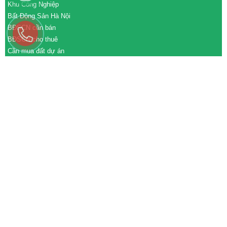
Khu Công Nghiệp
Bất Động Sản Hà Nội
BĐSCN cần bán
BĐSCN cho thuê
Cần mua đất dự án
Cần bán đất dự án
M&A cần mua
M&A cần bán
WEBSITE
tđtgroup.com
tapdoanthanhdat.vn
batdongsanthanhdat.vn
https://nhaxuongthanhdat.vn/
https://nguonnhanluc.com.vn/
https://bandatkhucongnghiep.com/
subasa.vn
subasa.com
subasa.com.vn