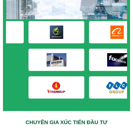
M&A CẦN MUA tại Kiên Giang
M&A CẦN MUA tại Long An
M&A CẦN MUA tại Sóc Trăng
M&A CẦN MUA tại Tây Ninh
M&A CẦN MUA tại Tiền Giang
M&A CẦN MUA tại Trà Vinh
M&A CẦN MUA tại Vĩnh Long
M&A CẦN MUA tại Hải Dương
M&A CẦN MUA tại Hưng Yên
M&A CẦN MUA tại Quảng Ninh
CHUYÊN GIA XÚC TIẾN ĐẦU TƯ