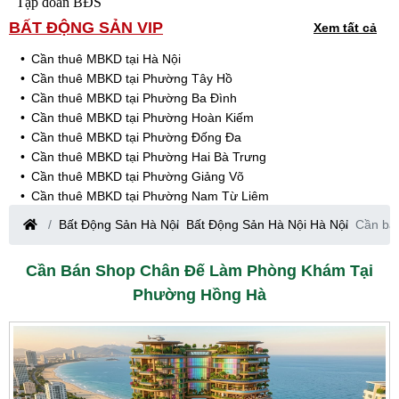
Tập đoàn BĐS
BẤT ĐỘNG SẢN VIP
Xem tất cả
Cần thuê MBKD tại Hà Nội
Cần thuê MBKD tại Phường Tây Hồ
Cần thuê MBKD tại Phường Ba Đình
Cần thuê MBKD tại Phường Hoàn Kiếm
Cần thuê MBKD tại Phường Đống Đa
Cần thuê MBKD tại Phường Hai Bà Trưng
Cần thuê MBKD tại Phường Giảng Võ
Cần thuê MBKD tại Phường Nam Từ Liêm
Cần thuê MBKD tại Phường Cầu Giấy
Bất Động Sản Hà Nội
Bất Động Sản Hà Nội Hà Nội
Cần bá
Cần thuê MBKD tại Phường Thanh Xuân
Cần thuê MBKD tại Phường Long Biên
Cần Bán Shop Chân Đế Làm Phòng Khám Tại
Cần thuê MBKD tại Phường Hà Đông
Phường Hồng Hà
Cần thuê MBKD tại Phường Hoàng Mai
Cần thuê MBKD tại Phường Ô Chợ Dừa
Cần thuê MBKD tại Phường Yên Hòa
Cần thuê MBKD tại Phường Nghĩa Độ
Cần thuê MBKD tại Phường Phương Liệt
Cần thuê MBKD tại Phường Khương Đình