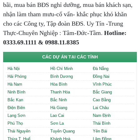
bãi, mua bán BĐS nghỉ dưỡng, mua bán khách sạn,
nhận làm tham mưu-cố vấn- khắc phục khó khăn
cho các Công ty, Tập đoàn BĐS. Uy Tín -Trung
Thực-Chuyên Nghiệp : Tâm-Đức-Tầm.
Hotline:
0333.69.1111 & 0988.11.8385
CÁC DỰ ÁN TẠI CÁC TỈNH
Hà Nội
Hồ Chí Minh
Đà Nẵng
Hải Phòng
Bình Dương
Đồng Nai
Hà Nam
Hòa Bình
Vĩnh Phúc
Ninh Bình
Thanh Hóa
Bắc Giang
Bắc Kạn
Bắc Ninh
Cao Bằng
Điện Biên
Hà Giang
Lai Châu
Lạng Sơn
Lao Cai
Nam Định
Phú Thọ
Sơn La
Thái Bình
Thái Nguyên
Tuyên Quang
Yên Bái
Thừa T. Huế
Khánh Hoà
Lâm Đồng