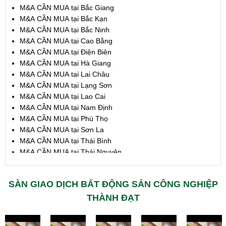
M&A CẦN MUA tại Bắc Giang
M&A CẦN MUA tại Bắc Kạn
M&A CẦN MUA tại Bắc Ninh
M&A CẦN MUA tại Cao Bằng
M&A CẦN MUA tại Điện Biên
M&A CẦN MUA tại Hà Giang
M&A CẦN MUA tại Lai Châu
M&A CẦN MUA tại Lạng Sơn
M&A CẦN MUA tại Lao Cai
M&A CẦN MUA tại Nam Định
M&A CẦN MUA tại Phú Thọ
M&A CẦN MUA tại Sơn La
M&A CẦN MUA tại Thái Bình
M&A CẦN MUA tại Thái Nguyên
M&A CẦN MUA tại Tuyên Quang
M&A CẦN MUA tại Yên Bái
SÀN GIAO DỊCH BẤT ĐỘNG SẢN CÔNG NGHIỆP
M&A CẦN MUA tại Thừa T. Huế
M&A CẦN MUA tại Khánh Hoà
THÀNH ĐẠT
M&A CẦN MUA tại Lâm Đồng
M&A CẦN MUA tại Bình Định