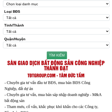
Loại BĐS
Tỉnh/Thành
Quận/Huyện
TÌM KIẾM
SÀN GIAO DỊCH BẤT ĐỘNG SẢN CÔNG NGHIỆP
THÀNH ĐẠT
TĐTGROUP.COM - TÂM ĐỨC TẦM
- Chuyên gia tư vấn đầu tư BĐS, mua bán BĐS Công
Nghiệp, đất dự án
- Chuyên gia tư vấn, mua bán sáp nhập doanh nghiệp - M&A
bất động sản
- Tham mưu, cố vấn, khắc phục khó khắn cho các Công ty,