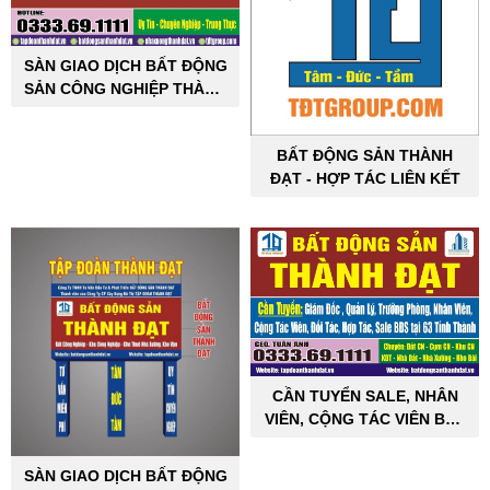
SÀN GIAO DỊCH BẤT ĐỘNG
SẢN CÔNG NGHIỆP THÀNH
ĐẠT
BẤT ĐỘNG SẢN THÀNH
ĐẠT - HỢP TÁC LIÊN KẾT
CẦN TUYỂN SALE, NHÂN
VIÊN, CỘNG TÁC VIÊN BẤT
ĐỘNG SẢN CÔNG NGHIỆP
SÀN GIAO DỊCH BẤT ĐỘNG