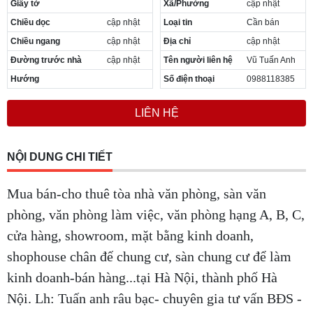
Giấy tờ
Xã/Phường
cập nhật
Cần thuê MBKD tại Phường Yên Sở
Chiều dọc
cập nhật
Loại tin
Cần bán
Cần thuê MBKD tại Phường Hoàng Liệt
Cần thuê MBKD tại Phường Định Công
Chiều ngang
cập nhật
Địa chỉ
cập nhật
Cần thuê MBKD tại Phường Tương Mai
Đường trước nhà
cập nhật
Tên người liên hệ
Vũ Tuấn Anh
Cần thuê MBKD tại Phường Vĩnh Hưng
Hướng
Số điện thoại
0988118385
Cần thuê MBKD tại Phường Lĩnh Nam
Cần thuê MBKD tại Phường Hồng Hà
LIÊN HỆ
Cần thuê MBKD tại Phường Láng
Cần thuê MBKD tại Phường Văn Miếu
Cần thuê MBKD tại Phường Kim Liên
NỘI DUNG CHI TIẾT
Cần thuê MBKD tại Phường Bạch Mai
Cần thuê MBKD tại Phường Vĩnh Tuy
Mua bán-cho thuê tòa nhà văn phòng, sàn văn
phòng, văn phòng làm việc, văn phòng hạng A, B, C,
cửa hàng, showroom, mặt bằng kinh doanh,
shophouse chân đế chung cư, sàn chung cư để làm
kinh doanh-bán hàng...tại Hà Nội, thành phố Hà
Nội. Lh: Tuấn anh râu bạc- chuyên gia tư vấn BĐS -