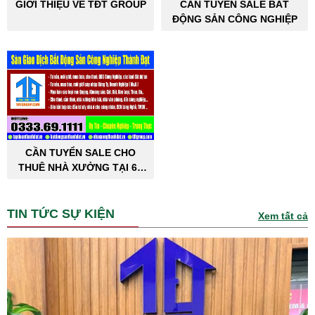
GIỚI THIỆU VỀ TĐT GROUP
CẦN TUYỂN SALE BẤT
ĐỘNG SẢN CÔNG NGHIỆP
CẦN TUYỂN SALE CHO
THUÊ NHÀ XƯỞNG TẠI 63
TỈNH THÀNH PHỐ
TIN TỨC SỰ KIỆN
Xem tất cả