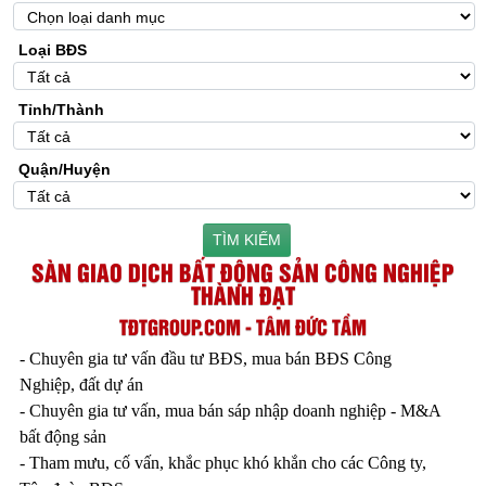
Loại BĐS
Tỉnh/Thành
Quận/Huyện
TÌM KIẾM
SÀN GIAO DỊCH BẤT ĐỘNG SẢN CÔNG NGHIỆP
THÀNH ĐẠT
TĐTGROUP.COM - TÂM ĐỨC TẦM
- Chuyên gia tư vấn đầu tư BĐS, mua bán BĐS Công
Nghiệp, đất dự án
- Chuyên gia tư vấn, mua bán sáp nhập doanh nghiệp - M&A
bất động sản
- Tham mưu, cố vấn, khắc phục khó khắn cho các Công ty,