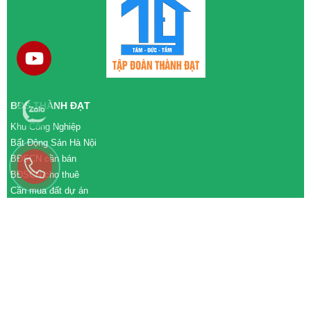
BĐS THÀNH ĐẠT
Khu Công Nghiệp
Bất Động Sản Hà Nội
BĐSCN cần bán
BĐSCN cho thuê
Cần mua đất dự án
Cần bán đất dự án
M&A cần mua
M&A cần bán
WEBSITE
tđtgroup.com