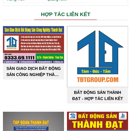
HỢP TÁC LIÊN KẾT
SÀN GIAO DỊCH BẤT ĐỘNG
SẢN CÔNG NGHIỆP THÀNH
ĐẠT
BẤT ĐỘNG SẢN THÀNH
ĐẠT - HỢP TÁC LIÊN KẾT