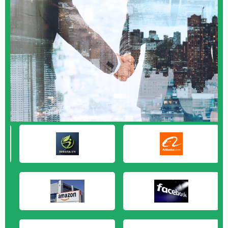
M&A CẦN MUA tại Cần Thơ
M&A CẦN MUA tại An Giang
M&A CẦN MUA tại Bạc Liêu
M&A CẦN MUA tại Bến Tre
M&A CẦN MUA tại Bình Phước
M&A CẦN MUA tại Cà Mau
M&A CẦN MUA tại Đồng Tháp
M&A CẦN MUA tại Hậu Giang
M&A CẦN MUA tại Kiên Giang
M&A CẦN MUA tại Long An
M&A CẦN MUA tại Sóc Trăng
M&A CẦN MUA tại Tây Ninh
M&A CẦN MUA tại Tiền Giang
M&A CẦN MUA tại Trà Vinh
M&A CẦN MUA tại Vĩnh Long
M&A CẦN MUA tại Hải Dương
M&A CẦN MUA tại Hưng Yên
M&A CẦN MUA tại Quảng Ninh