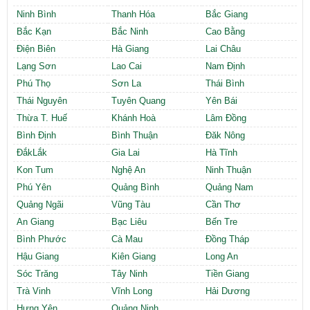
Ninh Bình
Thanh Hóa
Bắc Giang
Bắc Kạn
Bắc Ninh
Cao Bằng
Điện Biên
Hà Giang
Lai Châu
Lạng Sơn
Lao Cai
Nam Định
Phú Thọ
Sơn La
Thái Bình
Thái Nguyên
Tuyên Quang
Yên Bái
Thừa T. Huế
Khánh Hoà
Lâm Đồng
Bình Định
Bình Thuận
Đăk Nông
ĐắkLắk
Gia Lai
Hà Tĩnh
Kon Tum
Nghệ An
Ninh Thuận
Phú Yên
Quảng Bình
Quảng Nam
Quảng Ngãi
Vũng Tàu
Cần Thơ
An Giang
Bạc Liêu
Bến Tre
Bình Phước
Cà Mau
Đồng Tháp
Hậu Giang
Kiên Giang
Long An
Sóc Trăng
Tây Ninh
Tiền Giang
Trà Vinh
Vĩnh Long
Hải Dương
Hưng Yên
Quảng Ninh