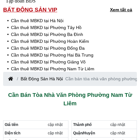
Tập đoàn BĐS
BẤT ĐỘNG SẢN VIP
Xem tất cả
Cần thuê MBKD tại Hà Nội
Cần thuê MBKD tại Phường Tây Hồ
Cần thuê MBKD tại Phường Ba Đình
Cần thuê MBKD tại Phường Hoàn Kiếm
Cần thuê MBKD tại Phường Đống Đa
Cần thuê MBKD tại Phường Hai Bà Trưng
Cần thuê MBKD tại Phường Giảng Võ
Cần thuê MBKD tại Phường Nam Từ Liêm
Cần thuê MBKD tại Phường Cầu Giấy
Bất Động Sản Hà Nội
Cần bán tòa nhà văn phòng phường
Cần thuê MBKD tại Phường Thanh Xuân
Cần thuê MBKD tại Phường Long Biên
Cần Bán Tòa Nhà Văn Phòng Phường Nam Từ
Cần thuê MBKD tại Phường Hà Đông
Liêm
Cần thuê MBKD tại Phường Hoàng Mai
Cần thuê MBKD tại Phường Ô Chợ Dừa
Cần thuê MBKD tại Phường Yên Hòa
Cần thuê MBKD tại Phường Nghĩa Độ
Giá tiền
cập nhật
Thành phố
cập nhật
Cần thuê MBKD tại Phường Phương Liệt
Diện tích
cập nhật
Quận/Huyện
cập nhật
Cần thuê MBKD tại Phường Khương Đình