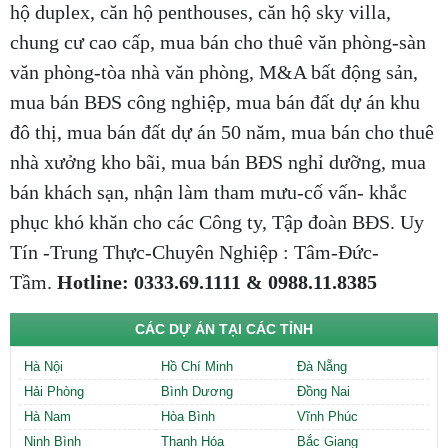
hộ duplex, căn hộ penthouses, căn hộ sky villa,
chung cư cao cấp, mua bán cho thuê văn phòng-sàn
văn phòng-tòa nhà văn phòng, M&A bất động sản,
mua bán BĐS công nghiệp, mua bán đất dự án khu
đô thị, mua bán đất dự án 50 năm, mua bán cho thuê
nhà xưởng kho bãi, mua bán BĐS nghỉ dưỡng, mua
bán khách sạn, nhận làm tham mưu-cố vấn- khắc
phục khó khăn cho các Công ty, Tập đoàn BĐS. Uy
Tín -Trung Thực-Chuyên Nghiệp : Tâm-Đức-
Tầm.
Hotline: 0333.69.1111 & 0988.11.8385
CÁC DỰ ÁN TẠI CÁC TỈNH
Hà Nội
Hồ Chí Minh
Đà Nẵng
Hải Phòng
Bình Dương
Đồng Nai
Hà Nam
Hòa Bình
Vĩnh Phúc
Ninh Bình
Thanh Hóa
Bắc Giang