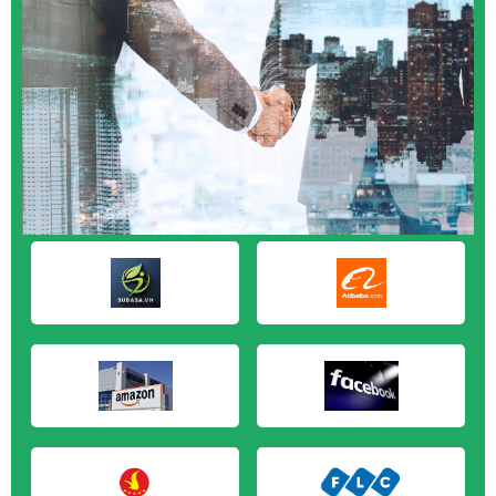
M&A CẦN MUA tại An Giang
M&A CẦN MUA tại Bạc Liêu
M&A CẦN MUA tại Bến Tre
M&A CẦN MUA tại Bình Phước
M&A CẦN MUA tại Cà Mau
M&A CẦN MUA tại Đồng Tháp
M&A CẦN MUA tại Hậu Giang
M&A CẦN MUA tại Kiên Giang
M&A CẦN MUA tại Long An
M&A CẦN MUA tại Sóc Trăng
M&A CẦN MUA tại Tây Ninh
M&A CẦN MUA tại Tiền Giang
M&A CẦN MUA tại Trà Vinh
M&A CẦN MUA tại Vĩnh Long
M&A CẦN MUA tại Hải Dương
M&A CẦN MUA tại Hưng Yên
M&A CẦN MUA tại Quảng Ninh