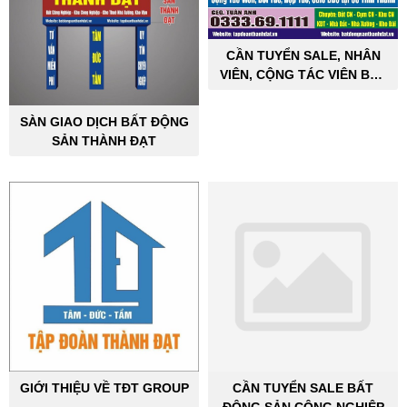
CẦN TUYỂN SALE, NHÂN
VIÊN, CỘNG TÁC VIÊN BẤT
ĐỘNG SẢN CÔNG NGHIỆP
SÀN GIAO DỊCH BẤT ĐỘNG
SẢN THÀNH ĐẠT
GIỚI THIỆU VỀ TĐT GROUP
CẦN TUYỂN SALE BẤT