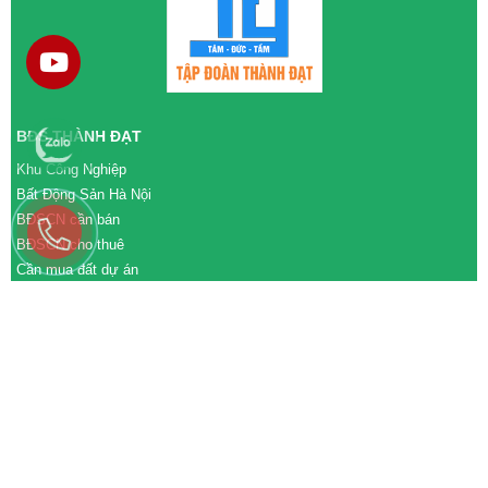
BĐS THÀNH ĐẠT
Khu Công Nghiệp
Bất Động Sản Hà Nội
BĐSCN cần bán
BĐSCN cho thuê
Cần mua đất dự án
Cần bán đất dự án
M&A cần mua
M&A cần bán
WEBSITE
tđtgroup.com
tapdoanthanhdat.vn
batdongsanthanhdat.vn