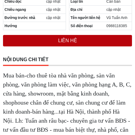
Chiều dọc
cập nhật
Loại tin
Cần bán
Cần thuê MBKD tại Phường Yên Sở
Chiều ngang
cập nhật
Địa chỉ
cập nhật
Cần thuê MBKD tại Phường Hoàng Liệt
Cần thuê MBKD tại Phường Định Công
Đường trước nhà
cập nhật
Tên người liên hệ
Vũ Tuấn Anh
Cần thuê MBKD tại Phường Tương Mai
Hướng
Số điện thoại
0988118385
Cần thuê MBKD tại Phường Vĩnh Hưng
Cần thuê MBKD tại Phường Lĩnh Nam
LIÊN HỆ
Cần thuê MBKD tại Phường Hồng Hà
Cần thuê MBKD tại Phường Láng
Cần thuê MBKD tại Phường Văn Miếu
NỘI DUNG CHI TIẾT
Cần thuê MBKD tại Phường Kim Liên
Cần thuê MBKD tại Phường Bạch Mai
Mua bán-cho thuê tòa nhà văn phòng, sàn văn
Cần thuê MBKD tại Phường Vĩnh Tuy
phòng, văn phòng làm việc, văn phòng hạng A, B, C,
cửa hàng, showroom, mặt bằng kinh doanh,
shophouse chân đế chung cư, sàn chung cư để làm
kinh doanh-bán hàng...tại Hà Nội, thành phố Hà
Nội. Lh: Tuấn anh râu bạc- chuyên gia tư vấn BĐS -
tư vấn đầu tư BĐS - mua bán biệt thự, nhà phố, căn