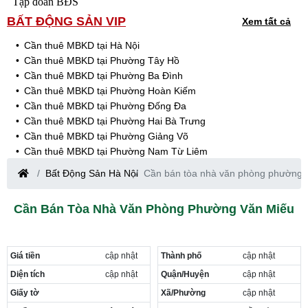
Tập đoàn BĐS
BẤT ĐỘNG SẢN VIP
Xem tất cả
Cần thuê MBKD tại Hà Nội
Cần thuê MBKD tại Phường Tây Hồ
Cần thuê MBKD tại Phường Ba Đình
Cần thuê MBKD tại Phường Hoàn Kiếm
Cần thuê MBKD tại Phường Đống Đa
Cần thuê MBKD tại Phường Hai Bà Trưng
Cần thuê MBKD tại Phường Giảng Võ
Cần thuê MBKD tại Phường Nam Từ Liêm
Cần thuê MBKD tại Phường Cầu Giấy
Bất Động Sản Hà Nội
Cần bán tòa nhà văn phòng phường 
Cần thuê MBKD tại Phường Thanh Xuân
Cần thuê MBKD tại Phường Long Biên
Cần Bán Tòa Nhà Văn Phòng Phường Văn Miếu
Cần thuê MBKD tại Phường Hà Đông
Cần thuê MBKD tại Phường Hoàng Mai
Cần thuê MBKD tại Phường Ô Chợ Dừa
Giá tiền
cập nhật
Thành phố
cập nhật
Cần thuê MBKD tại Phường Yên Hòa
Cần thuê MBKD tại Phường Nghĩa Độ
Diện tích
cập nhật
Quận/Huyện
cập nhật
Cần thuê MBKD tại Phường Phương Liệt
Giấy tờ
Xã/Phường
cập nhật
Cần thuê MBKD tại Phường Khương Đình