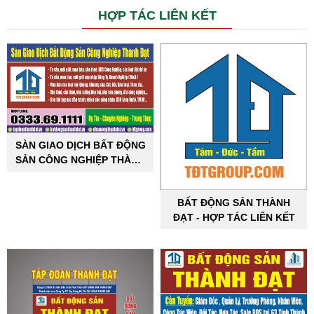
HỢP TÁC LIÊN KẾT
SÀN GIAO DỊCH BẤT ĐỘNG
SẢN CÔNG NGHIỆP THÀNH
ĐẠT
BẤT ĐỘNG SẢN THÀNH
ĐẠT - HỢP TÁC LIÊN KẾT