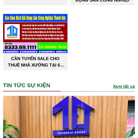
ĐỘNG SẢN CÔNG NGHIỆP
CẦN TUYỂN SALE CHO
THUÊ NHÀ XƯỞNG TẠI 63
TỈNH THÀNH PHỐ
TIN TỨC SỰ KIỆN
Xem tất cả