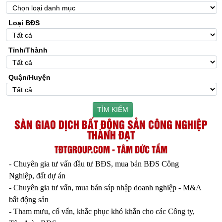
Loại BĐS
Tỉnh/Thành
Quận/Huyện
TÌM KIẾM
SÀN GIAO DỊCH BẤT ĐỘNG SẢN CÔNG NGHIỆP
THÀNH ĐẠT
TĐTGROUP.COM - TÂM ĐỨC TẦM
- Chuyên gia tư vấn đầu tư BĐS, mua bán BĐS Công
Nghiệp, đất dự án
- Chuyên gia tư vấn, mua bán sáp nhập doanh nghiệp - M&A
bất động sản
- Tham mưu, cố vấn, khắc phục khó khắn cho các Công ty,