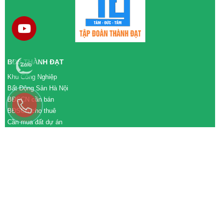
BĐS THÀNH ĐẠT
Khu Công Nghiệp
Bất Động Sản Hà Nội
BĐSCN cần bán
BĐSCN cho thuê
Cần mua đất dự án
Cần bán đất dự án
M&A cần mua
M&A cần bán
WEBSITE
tđtgroup.com
tapdoanthanhdat.vn
batdongsanthanhdat.vn