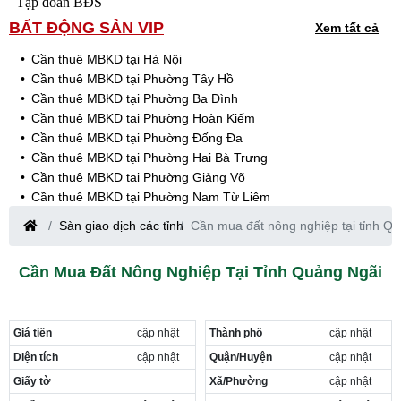
Tập đoàn BĐS
BẤT ĐỘNG SẢN VIP
Xem tất cả
Cần thuê MBKD tại Hà Nội
Cần thuê MBKD tại Phường Tây Hồ
Cần thuê MBKD tại Phường Ba Đình
Cần thuê MBKD tại Phường Hoàn Kiếm
Cần thuê MBKD tại Phường Đống Đa
Cần thuê MBKD tại Phường Hai Bà Trưng
Cần thuê MBKD tại Phường Giảng Võ
Cần thuê MBKD tại Phường Nam Từ Liêm
Cần thuê MBKD tại Phường Cầu Giấy
Sàn giao dịch các tỉnh
Cần mua đất nông nghiệp tại tỉnh Q
Cần thuê MBKD tại Phường Thanh Xuân
Cần thuê MBKD tại Phường Long Biên
Cần Mua Đất Nông Nghiệp Tại Tỉnh Quảng Ngãi
Cần thuê MBKD tại Phường Hà Đông
Cần thuê MBKD tại Phường Hoàng Mai
Cần thuê MBKD tại Phường Ô Chợ Dừa
Giá tiền
cập nhật
Thành phố
cập nhật
Cần thuê MBKD tại Phường Yên Hòa
Cần thuê MBKD tại Phường Nghĩa Độ
Diện tích
cập nhật
Quận/Huyện
cập nhật
Cần thuê MBKD tại Phường Phương Liệt
Giấy tờ
Xã/Phường
cập nhật
Cần thuê MBKD tại Phường Khương Đình