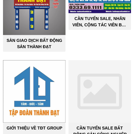
CẦN TUYỂN SALE, NHÂN
VIÊN, CỘNG TÁC VIÊN BẤT
ĐỘNG SẢN CÔNG NGHIỆP
SÀN GIAO DỊCH BẤT ĐỘNG
SẢN THÀNH ĐẠT
GIỚI THIỆU VỀ TĐT GROUP
CẦN TUYỂN SALE BẤT