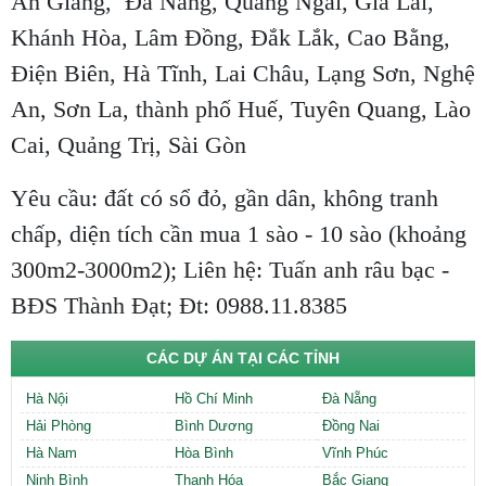
An Giang, Đà Nẵng, Quảng Ngãi, Gia Lai,
Khánh Hòa, Lâm Đồng, Đắk Lắk, Cao Bằng,
Điện Biên, Hà Tĩnh, Lai Châu, Lạng Sơn, Nghệ
An, Sơn La, thành phố Huế, Tuyên Quang, Lào
Cai, Quảng Trị, Sài Gòn
Yêu cầu: đất có sổ đỏ, gần dân, không tranh
chấp, diện tích cần mua 1 sào - 10 sào (khoảng
300m2-3000m2); Liên hệ: Tuấn anh râu bạc -
BĐS Thành Đạt; Đt: 0988.11.8385
CÁC DỰ ÁN TẠI CÁC TỈNH
Hà Nội
Hồ Chí Minh
Đà Nẵng
Hải Phòng
Bình Dương
Đồng Nai
Hà Nam
Hòa Bình
Vĩnh Phúc
Ninh Bình
Thanh Hóa
Bắc Giang