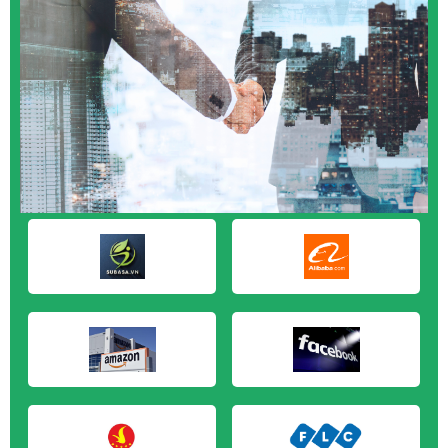
M&A CẦN MUA tại An Giang
M&A CẦN MUA tại Bạc Liêu
M&A CẦN MUA tại Bến Tre
M&A CẦN MUA tại Bình Phước
M&A CẦN MUA tại Cà Mau
M&A CẦN MUA tại Đồng Tháp
M&A CẦN MUA tại Hậu Giang
M&A CẦN MUA tại Kiên Giang
M&A CẦN MUA tại Long An
M&A CẦN MUA tại Sóc Trăng
M&A CẦN MUA tại Tây Ninh
M&A CẦN MUA tại Tiền Giang
M&A CẦN MUA tại Trà Vinh
M&A CẦN MUA tại Vĩnh Long
M&A CẦN MUA tại Hải Dương
M&A CẦN MUA tại Hưng Yên
M&A CẦN MUA tại Quảng Ninh