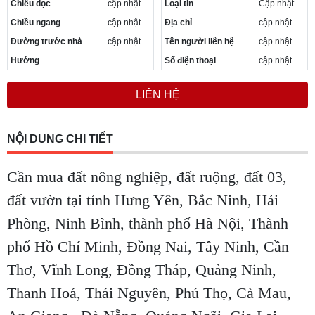
Chiều dọc
cập nhật
Loại tin
Cập nhật
Cần thuê MBKD tại Phường Yên Sở
Chiều ngang
cập nhật
Địa chỉ
cập nhật
Cần thuê MBKD tại Phường Hoàng Liệt
Cần thuê MBKD tại Phường Định Công
Đường trước nhà
cập nhật
Tên người liên hệ
cập nhật
Cần thuê MBKD tại Phường Tương Mai
Hướng
Số điện thoại
cập nhật
Cần thuê MBKD tại Phường Vĩnh Hưng
Cần thuê MBKD tại Phường Lĩnh Nam
LIÊN HỆ
Cần thuê MBKD tại Phường Hồng Hà
Cần thuê MBKD tại Phường Láng
Cần thuê MBKD tại Phường Văn Miếu
NỘI DUNG CHI TIẾT
Cần thuê MBKD tại Phường Kim Liên
Cần thuê MBKD tại Phường Bạch Mai
Cần mua đất nông nghiệp, đất ruộng, đất 03,
Cần thuê MBKD tại Phường Vĩnh Tuy
đất vườn tại tỉnh Hưng Yên, Bắc Ninh, Hải
Phòng, Ninh Bình, thành phố Hà Nội, Thành
phố Hồ Chí Minh, Đồng Nai, Tây Ninh, Cần
Thơ, Vĩnh Long, Đồng Tháp, Quảng Ninh,
Thanh Hoá, Thái Nguyên, Phú Thọ, Cà Mau,