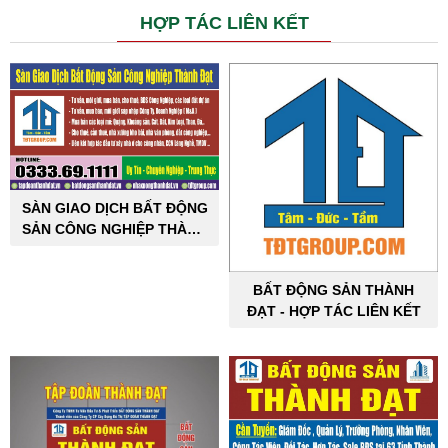
HỢP TÁC LIÊN KẾT
SÀN GIAO DỊCH BẤT ĐỘNG
SẢN CÔNG NGHIỆP THÀNH
ĐẠT
BẤT ĐỘNG SẢN THÀNH
ĐẠT - HỢP TÁC LIÊN KẾT