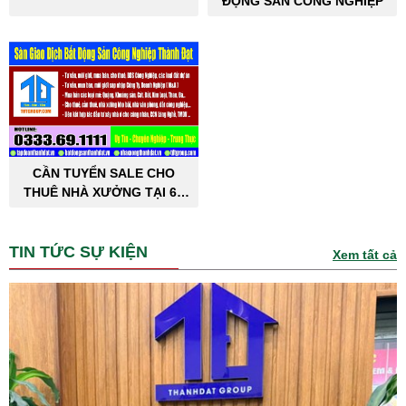
ĐỘNG SẢN CÔNG NGHIỆP
CẦN TUYỂN SALE CHO
THUÊ NHÀ XƯỞNG TẠI 63
TỈNH THÀNH PHỐ
TIN TỨC SỰ KIỆN
Xem tất cả