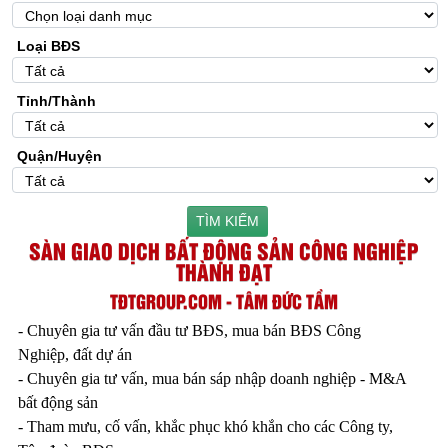
Loại BĐS
Tỉnh/Thành
Quận/Huyện
TÌM KIẾM
SÀN GIAO DỊCH BẤT ĐỘNG SẢN CÔNG NGHIỆP
THÀNH ĐẠT
TĐTGROUP.COM - TÂM ĐỨC TẦM
- Chuyên gia tư vấn đầu tư BĐS, mua bán BĐS Công
Nghiệp, đất dự án
- Chuyên gia tư vấn, mua bán sáp nhập doanh nghiệp - M&A
bất động sản
- Tham mưu, cố vấn, khắc phục khó khắn cho các Công ty,