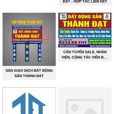
ĐẠT - HỢP TÁC LIÊN KẾT
CẦN TUYỂN SALE, NHÂN
VIÊN, CỘNG TÁC VIÊN BẤT
ĐỘNG SẢN CÔNG NGHIỆP
SÀN GIAO DỊCH BẤT ĐỘNG
SẢN THÀNH ĐẠT