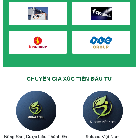
M&A CẦN MUA tại Hải Dương
M&A CẦN MUA tại Hưng Yên
M&A CẦN MUA tại Quảng Ninh
CHUYÊN GIA XÚC TIẾN ĐẦU TƯ
Nông Sản, Dược Liệu Thành Đạt
Subasa Việt Nam