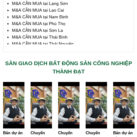
M&A CẦN MUA tại Lạng Sơn
M&A CẦN MUA tại Lao Cai
M&A CẦN MUA tại Nam Định
M&A CẦN MUA tại Phú Thọ
M&A CẦN MUA tại Sơn La
M&A CẦN MUA tại Thái Bình
M&A CẦN MUA tại Thái Nguyên
M&A CẦN MUA tại Tuyên Quang
M&A CẦN MUA tại Yên Bái
SÀN GIAO DỊCH BẤT ĐỘNG SẢN CÔNG NGHIỆP
M&A CẦN MUA tại Thừa T. Huế
M&A CẦN MUA tại Khánh Hoà
THÀNH ĐẠT
M&A CẦN MUA tại Lâm Đồng
M&A CẦN MUA tại Bình Định
M&A CẦN MUA tại Bình Thuận
M&A CẦN MUA tại Đăk Nông
M&A CẦN MUA tại ĐắkLắk
M&A CẦN MUA tại Gia Lai
M&A CẦN MUA tại Hà Tĩnh
M&A CẦN MUA tại Kon Tum
M&A CẦN MUA tại Nghệ An
Bán dự án
Chuyển
Chuyển
Chuyển
Bán dự án