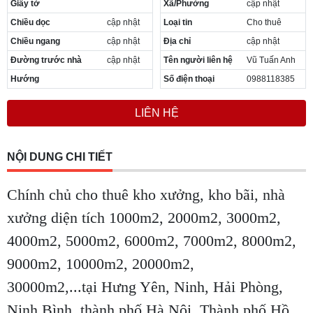
Giấy tờ
Xã/Phường
cập nhật
Cần thuê MBKD tại Phường Yên Sở
Chiều dọc
cập nhật
Loại tin
Cho thuê
Cần thuê MBKD tại Phường Hoàng Liệt
Cần thuê MBKD tại Phường Định Công
Chiều ngang
cập nhật
Địa chỉ
cập nhật
Cần thuê MBKD tại Phường Tương Mai
Đường trước nhà
cập nhật
Tên người liên hệ
Vũ Tuấn Anh
Cần thuê MBKD tại Phường Vĩnh Hưng
Hướng
Số điện thoại
0988118385
Cần thuê MBKD tại Phường Lĩnh Nam
Cần thuê MBKD tại Phường Hồng Hà
LIÊN HỆ
Cần thuê MBKD tại Phường Láng
Cần thuê MBKD tại Phường Văn Miếu
Cần thuê MBKD tại Phường Kim Liên
NỘI DUNG CHI TIẾT
Cần thuê MBKD tại Phường Bạch Mai
Cần thuê MBKD tại Phường Vĩnh Tuy
Chính chủ cho thuê kho xưởng, kho bãi, nhà
xưởng diện tích 1000m2, 2000m2, 3000m2,
4000m2, 5000m2, 6000m2, 7000m2, 8000m2,
9000m2, 10000m2, 20000m2,
30000m2,...tại Hưng Yên, Ninh, Hải Phòng,
Ninh Bình, thành phố Hà Nội, Thành phố Hồ