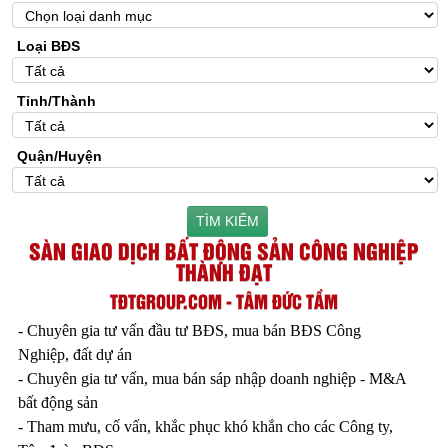
Loại BĐS
Tỉnh/Thành
Quận/Huyện
TÌM KIẾM
SÀN GIAO DỊCH BẤT ĐỘNG SẢN CÔNG NGHIỆP
THÀNH ĐẠT
TĐTGROUP.COM - TÂM ĐỨC TẦM
- Chuyên gia tư vấn đầu tư BĐS, mua bán BĐS Công
Nghiệp, đất dự án
- Chuyên gia tư vấn, mua bán sáp nhập doanh nghiệp - M&A
bất động sản
- Tham mưu, cố vấn, khắc phục khó khắn cho các Công ty,