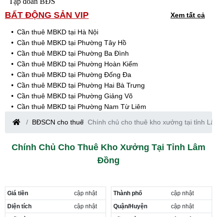
Tập đoàn BĐS
BẤT ĐỘNG SẢN VIP
Xem tất cả
Cần thuê MBKD tại Hà Nội
Cần thuê MBKD tại Phường Tây Hồ
Cần thuê MBKD tại Phường Ba Đình
Cần thuê MBKD tại Phường Hoàn Kiếm
Cần thuê MBKD tại Phường Đống Đa
Cần thuê MBKD tại Phường Hai Bà Trưng
Cần thuê MBKD tại Phường Giảng Võ
Cần thuê MBKD tại Phường Nam Từ Liêm
Cần thuê MBKD tại Phường Cầu Giấy
BĐSCN cho thuê
Chính chủ cho thuê kho xưởng tại tỉnh L
Cần thuê MBKD tại Phường Thanh Xuân
Cần thuê MBKD tại Phường Long Biên
Chính Chủ Cho Thuê Kho Xưởng Tại Tỉnh Lâm
Cần thuê MBKD tại Phường Hà Đông
Đồng
Cần thuê MBKD tại Phường Hoàng Mai
Cần thuê MBKD tại Phường Ô Chợ Dừa
Cần thuê MBKD tại Phường Yên Hòa
Cần thuê MBKD tại Phường Nghĩa Độ
Giá tiền
cập nhật
Thành phố
cập nhật
Cần thuê MBKD tại Phường Phương Liệt
Diện tích
cập nhật
Quận/Huyện
cập nhật
Cần thuê MBKD tại Phường Khương Đình