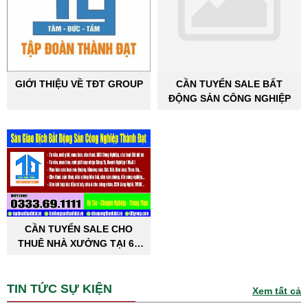
GIỚI THIỆU VỀ TĐT GROUP
CẦN TUYỂN SALE BẤT
ĐỘNG SẢN CÔNG NGHIỆP
CẦN TUYỂN SALE CHO
THUÊ NHÀ XƯỞNG TẠI 63
TỈNH THÀNH PHỐ
TIN TỨC SỰ KIỆN
Xem tất cả