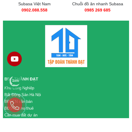
Subasa Việt Nam
Chuỗi đồ ăn nhanh Subasa
0902.088.558
0985 269 685
BĐS THÀNH ĐẠT
Khu Công Nghiệp
Bất Động Sản Hà Nội
BĐSCN cần bán
BĐSCN cho thuê
Cần mua đất dự án
Cần bán đất dự án
M&A cần mua