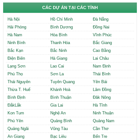
CÁC DỰ ÁN TẠI CÁC TỈNH
Hà Nội
Hồ Chí Minh
Đà Nẵng
Hải Phòng
Bình Dương
Đồng Nai
Hà Nam
Hòa Bình
Vĩnh Phúc
Ninh Bình
Thanh Hóa
Bắc Giang
Bắc Kạn
Bắc Ninh
Cao Bằng
Điện Biên
Hà Giang
Lai Châu
Lạng Sơn
Lao Cai
Nam Định
Phú Thọ
Sơn La
Thái Bình
Thái Nguyên
Tuyên Quang
Yên Bái
Thừa T. Huế
Khánh Hoà
Lâm Đồng
Bình Định
Bình Thuận
Đăk Nông
ĐắkLắk
Gia Lai
Hà Tĩnh
Kon Tum
Nghệ An
Ninh Thuận
Phú Yên
Quảng Bình
Quảng Nam
Quảng Ngãi
Vũng Tàu
Cần Thơ
An Giang
Bạc Liêu
Bến Tre