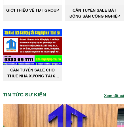
GIỚI THIỆU VỀ TĐT GROUP
CẦN TUYỂN SALE BẤT
ĐỘNG SẢN CÔNG NGHIỆP
CẦN TUYỂN SALE CHO
THUÊ NHÀ XƯỞNG TẠI 63
TỈNH THÀNH PHỐ
TIN TỨC SỰ KIỆN
Xem tất cả