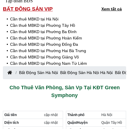
Tập đoàn BĐS
BẤT ĐỘNG SẢN VIP
Xem tất cả
Cần thuê MBKD tại Hà Nội
Cần thuê MBKD tại Phường Tây Hồ
Cần thuê MBKD tại Phường Ba Đình
Cần thuê MBKD tại Phường Hoàn Kiếm
Cần thuê MBKD tại Phường Đống Đa
Cần thuê MBKD tại Phường Hai Bà Trưng
Cần thuê MBKD tại Phường Giảng Võ
Cần thuê MBKD tại Phường Nam Từ Liêm
Cần thuê MBKD tại Phường Cầu Giấy
Bất Động Sản Hà Nội
Bất Động Sản Hà Nội Hà Nội
Bất Độ
Cần thuê MBKD tại Phường Thanh Xuân
Cần thuê MBKD tại Phường Long Biên
Cho Thuê Văn Phòng, Sàn Vp Tại KĐT Green
Cần thuê MBKD tại Phường Hà Đông
Symphony
Cần thuê MBKD tại Phường Hoàng Mai
Cần thuê MBKD tại Phường Ô Chợ Dừa
Cần thuê MBKD tại Phường Yên Hòa
Cần thuê MBKD tại Phường Nghĩa Độ
Giá tiền
cập nhật
Thành phố
Hà Nội
Cần thuê MBKD tại Phường Phương Liệt
Diện tích
cập nhật
Quận/Huyện
Quận Tây Hồ
Cần thuê MBKD tại Phường Khương Đình