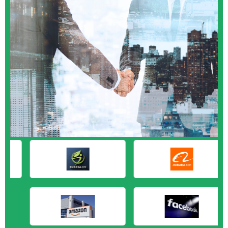
M&A CẦN MUA tại Quảng Ngãi
M&A CẦN MUA tại Vũng Tàu
M&A CẦN MUA tại Cần Thơ
M&A CẦN MUA tại An Giang
M&A CẦN MUA tại Bạc Liêu
M&A CẦN MUA tại Bến Tre
M&A CẦN MUA tại Bình Phước
M&A CẦN MUA tại Cà Mau
M&A CẦN MUA tại Đồng Tháp
M&A CẦN MUA tại Hậu Giang
M&A CẦN MUA tại Kiên Giang
M&A CẦN MUA tại Long An
M&A CẦN MUA tại Sóc Trăng
M&A CẦN MUA tại Tây Ninh
M&A CẦN MUA tại Tiền Giang
M&A CẦN MUA tại Trà Vinh
M&A CẦN MUA tại Vĩnh Long
M&A CẦN MUA tại Hải Dương
M&A CẦN MUA tại Hưng Yên
M&A CẦN MUA tại Quảng Ninh