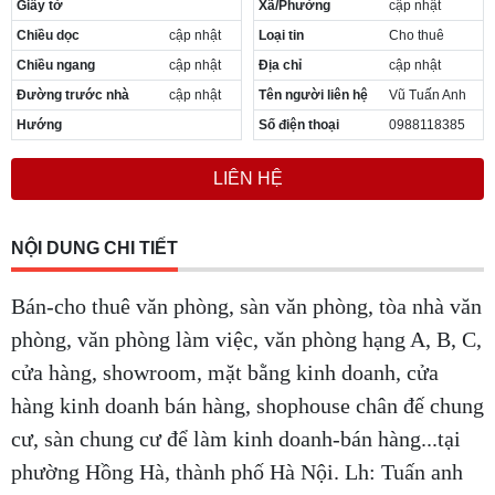
Giấy tờ
Xã/Phường
cập nhật
Cần thuê MBKD tại Phường Yên Sở
Chiều dọc
cập nhật
Loại tin
Cho thuê
Cần thuê MBKD tại Phường Hoàng Liệt
Cần thuê MBKD tại Phường Định Công
Chiều ngang
cập nhật
Địa chỉ
cập nhật
Cần thuê MBKD tại Phường Tương Mai
Đường trước nhà
cập nhật
Tên người liên hệ
Vũ Tuấn Anh
Cần thuê MBKD tại Phường Vĩnh Hưng
Hướng
Số điện thoại
0988118385
Cần thuê MBKD tại Phường Lĩnh Nam
Cần thuê MBKD tại Phường Hồng Hà
LIÊN HỆ
Cần thuê MBKD tại Phường Láng
Cần thuê MBKD tại Phường Văn Miếu
Cần thuê MBKD tại Phường Kim Liên
NỘI DUNG CHI TIẾT
Cần thuê MBKD tại Phường Bạch Mai
Cần thuê MBKD tại Phường Vĩnh Tuy
Bán-cho thuê văn phòng, sàn văn phòng, tòa nhà văn
phòng, văn phòng làm việc, văn phòng hạng A, B, C,
cửa hàng, showroom, mặt bằng kinh doanh, cửa
hàng kinh doanh bán hàng, shophouse chân đế chung
cư, sàn chung cư để làm kinh doanh-bán hàng...tại
phường Hồng Hà, thành phố Hà Nội. Lh: Tuấn anh