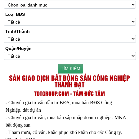
Loại BĐS
Tỉnh/Thành
Quận/Huyện
TÌM KIẾM
SÀN GIAO DỊCH BẤT ĐỘNG SẢN CÔNG NGHIỆP
THÀNH ĐẠT
TĐTGROUP.COM - TÂM ĐỨC TẦM
- Chuyên gia tư vấn đầu tư BĐS, mua bán BĐS Công
Nghiệp, đất dự án
- Chuyên gia tư vấn, mua bán sáp nhập doanh nghiệp - M&A
bất động sản
- Tham mưu, cố vấn, khắc phục khó khắn cho các Công ty,