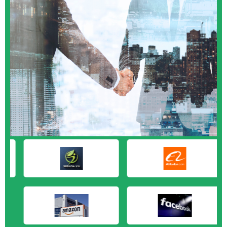
M&A CẦN MUA tại Quảng Ngãi
M&A CẦN MUA tại Vũng Tàu
M&A CẦN MUA tại Cần Thơ
M&A CẦN MUA tại An Giang
M&A CẦN MUA tại Bạc Liêu
M&A CẦN MUA tại Bến Tre
M&A CẦN MUA tại Bình Phước
M&A CẦN MUA tại Cà Mau
M&A CẦN MUA tại Đồng Tháp
M&A CẦN MUA tại Hậu Giang
M&A CẦN MUA tại Kiên Giang
M&A CẦN MUA tại Long An
M&A CẦN MUA tại Sóc Trăng
M&A CẦN MUA tại Tây Ninh
M&A CẦN MUA tại Tiền Giang
M&A CẦN MUA tại Trà Vinh
M&A CẦN MUA tại Vĩnh Long
M&A CẦN MUA tại Hải Dương
M&A CẦN MUA tại Hưng Yên
M&A CẦN MUA tại Quảng Ninh