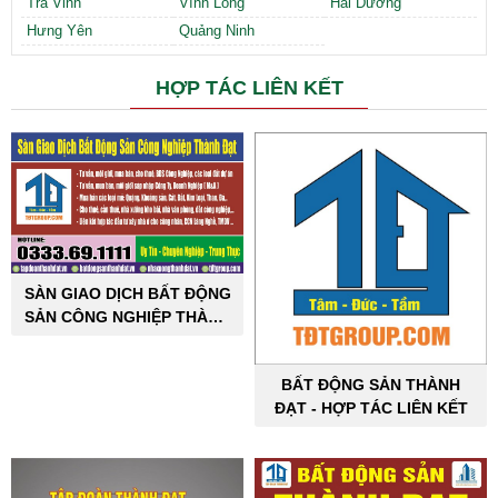
Trà Vinh
Vĩnh Long
Hải Dương
Hưng Yên
Quảng Ninh
HỢP TÁC LIÊN KẾT
SÀN GIAO DỊCH BẤT ĐỘNG
SẢN CÔNG NGHIỆP THÀNH
ĐẠT
BẤT ĐỘNG SẢN THÀNH
ĐẠT - HỢP TÁC LIÊN KẾT