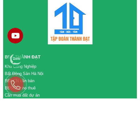
BĐS THÀNH ĐẠT
Khu Công Nghiệp
Bất Động Sản Hà Nội
BĐSCN cần bán
BĐSCN cho thuê
Cần mua đất dự án
Cần bán đất dự án
M&A cần mua
M&A cần bán
WEBSITE