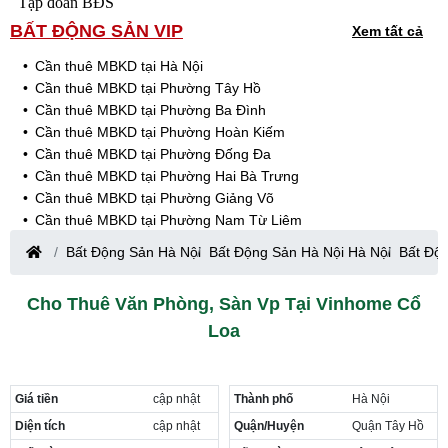
Tập đoàn BĐS
BẤT ĐỘNG SẢN VIP
Xem tất cả
Cần thuê MBKD tại Hà Nội
Cần thuê MBKD tại Phường Tây Hồ
Cần thuê MBKD tại Phường Ba Đình
Cần thuê MBKD tại Phường Hoàn Kiếm
Cần thuê MBKD tại Phường Đống Đa
Cần thuê MBKD tại Phường Hai Bà Trưng
Cần thuê MBKD tại Phường Giảng Võ
Cần thuê MBKD tại Phường Nam Từ Liêm
Cần thuê MBKD tại Phường Cầu Giấy
Bất Động Sản Hà Nội
Bất Động Sản Hà Nội Hà Nội
Bất Độ
Cần thuê MBKD tại Phường Thanh Xuân
Cần thuê MBKD tại Phường Long Biên
Cho Thuê Văn Phòng, Sàn Vp Tại Vinhome Cổ
Cần thuê MBKD tại Phường Hà Đông
Loa
Cần thuê MBKD tại Phường Hoàng Mai
Cần thuê MBKD tại Phường Ô Chợ Dừa
Cần thuê MBKD tại Phường Yên Hòa
Cần thuê MBKD tại Phường Nghĩa Độ
Giá tiền
cập nhật
Thành phố
Hà Nội
Cần thuê MBKD tại Phường Phương Liệt
Diện tích
cập nhật
Quận/Huyện
Quận Tây Hồ
Cần thuê MBKD tại Phường Khương Đình