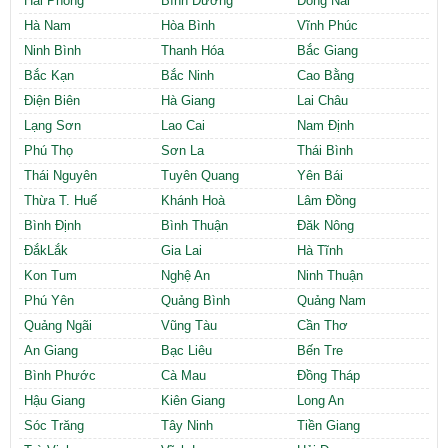
Hải Phòng
Bình Dương
Đồng Nai
Hà Nam
Hòa Bình
Vĩnh Phúc
Ninh Bình
Thanh Hóa
Bắc Giang
Bắc Kạn
Bắc Ninh
Cao Bằng
Điện Biên
Hà Giang
Lai Châu
Lạng Sơn
Lao Cai
Nam Định
Phú Thọ
Sơn La
Thái Bình
Thái Nguyên
Tuyên Quang
Yên Bái
Thừa T. Huế
Khánh Hoà
Lâm Đồng
Bình Định
Bình Thuận
Đăk Nông
ĐắkLắk
Gia Lai
Hà Tĩnh
Kon Tum
Nghệ An
Ninh Thuận
Phú Yên
Quảng Bình
Quảng Nam
Quảng Ngãi
Vũng Tàu
Cần Thơ
An Giang
Bạc Liêu
Bến Tre
Bình Phước
Cà Mau
Đồng Tháp
Hậu Giang
Kiên Giang
Long An
Sóc Trăng
Tây Ninh
Tiền Giang