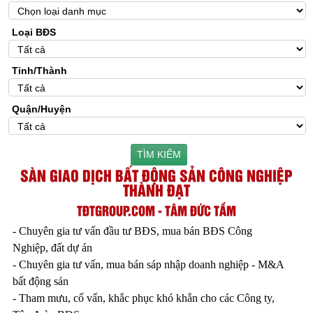
Loại BĐS
Tỉnh/Thành
Quận/Huyện
TÌM KIẾM
SÀN GIAO DỊCH BẤT ĐỘNG SẢN CÔNG NGHIỆP
THÀNH ĐẠT
TĐTGROUP.COM - TÂM ĐỨC TẦM
- Chuyên gia tư vấn đầu tư BĐS, mua bán BĐS Công
Nghiệp, đất dự án
- Chuyên gia tư vấn, mua bán sáp nhập doanh nghiệp - M&A
bất động sản
- Tham mưu, cố vấn, khắc phục khó khắn cho các Công ty,