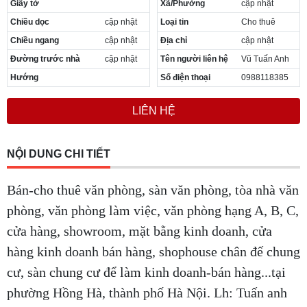
Giấy tờ
Xã/Phường
cập nhật
Cần thuê MBKD tại Phường Yên Sở
Chiều dọc
cập nhật
Loại tin
Cho thuê
Cần thuê MBKD tại Phường Hoàng Liệt
Cần thuê MBKD tại Phường Định Công
Chiều ngang
cập nhật
Địa chỉ
cập nhật
Cần thuê MBKD tại Phường Tương Mai
Đường trước nhà
cập nhật
Tên người liên hệ
Vũ Tuấn Anh
Cần thuê MBKD tại Phường Vĩnh Hưng
Hướng
Số điện thoại
0988118385
Cần thuê MBKD tại Phường Lĩnh Nam
Cần thuê MBKD tại Phường Hồng Hà
LIÊN HỆ
Cần thuê MBKD tại Phường Láng
Cần thuê MBKD tại Phường Văn Miếu
Cần thuê MBKD tại Phường Kim Liên
NỘI DUNG CHI TIẾT
Cần thuê MBKD tại Phường Bạch Mai
Cần thuê MBKD tại Phường Vĩnh Tuy
Bán-cho thuê văn phòng, sàn văn phòng, tòa nhà văn
phòng, văn phòng làm việc, văn phòng hạng A, B, C,
cửa hàng, showroom, mặt bằng kinh doanh, cửa
hàng kinh doanh bán hàng, shophouse chân đế chung
cư, sàn chung cư để làm kinh doanh-bán hàng...tại
phường Hồng Hà, thành phố Hà Nội. Lh: Tuấn anh