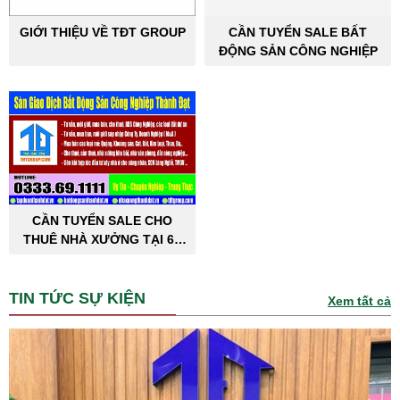
GIỚI THIỆU VỀ TĐT GROUP
CẦN TUYỂN SALE BẤT
ĐỘNG SẢN CÔNG NGHIỆP
CẦN TUYỂN SALE CHO
THUÊ NHÀ XƯỞNG TẠI 63
TỈNH THÀNH PHỐ
TIN TỨC SỰ KIỆN
Xem tất cả