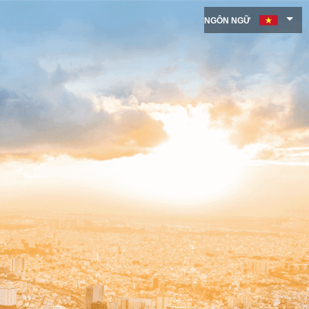
NGÔN NGỮ