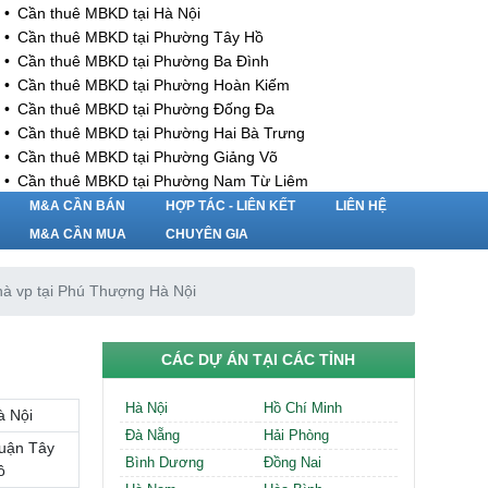
Cần thuê MBKD tại Hà Nội
Cần thuê MBKD tại Phường Tây Hồ
Cần thuê MBKD tại Phường Ba Đình
Cần thuê MBKD tại Phường Hoàn Kiếm
Cần thuê MBKD tại Phường Đống Đa
Cần thuê MBKD tại Phường Hai Bà Trưng
Cần thuê MBKD tại Phường Giảng Võ
Cần thuê MBKD tại Phường Nam Từ Liêm
Cần thuê MBKD tại Phường Cầu Giấy
M&A CẦN BÁN
HỢP TÁC - LIÊN KẾT
LIÊN HỆ
Cần thuê MBKD tại Phường Thanh Xuân
M&A CẦN MUA
CHUYÊN GIA
Cần thuê MBKD tại Phường Long Biên
Cần thuê MBKD tại Phường Hà Đông
nhà vp tại Phú Thượng Hà Nội
Cần thuê MBKD tại Phường Hoàng Mai
Cần thuê MBKD tại Phường Ô Chợ Dừa
Cần thuê MBKD tại Phường Yên Hòa
CÁC DỰ ÁN TẠI CÁC TỈNH
Cần thuê MBKD tại Phường Nghĩa Độ
Cần thuê MBKD tại Phường Phương Liệt
Hà Nội
Hồ Chí Minh
à Nội
Cần thuê MBKD tại Phường Khương Đình
Đà Nẵng
Hải Phòng
Cần thuê MBKD tại Phường Yên Sở
uận Tây
Bình Dương
Đồng Nai
Cần thuê MBKD tại Phường Hoàng Liệt
ồ