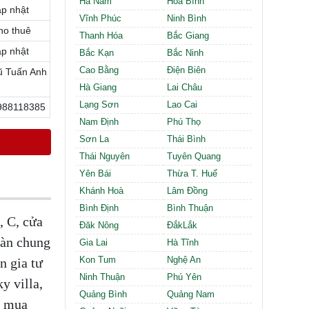
Hà Nam
Hòa Bình
Cần thuê MBKD tại Phường Định Công
ập nhật
Cần thuê MBKD tại Phường Tương Mai
Vĩnh Phúc
Ninh Bình
ho thuê
Cần thuê MBKD tại Phường Vĩnh Hưng
Thanh Hóa
Bắc Giang
Cần thuê MBKD tại Phường Lĩnh Nam
ập nhật
Bắc Kạn
Bắc Ninh
Cần thuê MBKD tại Phường Hồng Hà
Cao Bằng
Điện Biên
ũ Tuấn Anh
Cần thuê MBKD tại Phường Láng
Hà Giang
Lai Châu
Cần thuê MBKD tại Phường Văn Miếu
Lạng Sơn
Lao Cai
988118385
Cần thuê MBKD tại Phường Kim Liên
Nam Định
Phú Thọ
Cần thuê MBKD tại Phường Bạch Mai
Cần thuê MBKD tại Phường Vĩnh Tuy
Sơn La
Thái Bình
Thái Nguyên
Tuyên Quang
Yên Bái
Thừa T. Huế
Khánh Hoà
Lâm Đồng
Bình Định
Bình Thuận
, C, cửa
Đăk Nông
ĐắkLắk
sàn chung
Gia Lai
Hà Tĩnh
Kon Tum
Nghệ An
n gia tư
Ninh Thuận
Phú Yên
y villa,
Quảng Bình
Quảng Nam
, mua