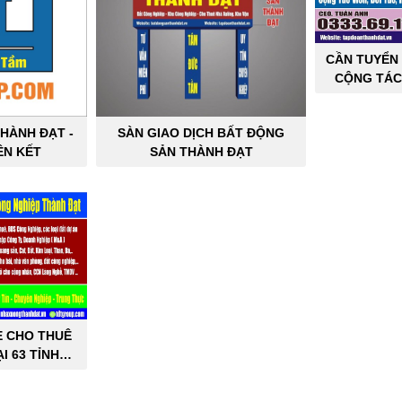
CẦN TUYỂN 
CỘNG TÁC
SẢN C
HÀNH ĐẠT -
SÀN GIAO DỊCH BẤT ĐỘNG
ÊN KẾT
SẢN THÀNH ĐẠT
E CHO THUÊ
I 63 TỈNH
PHỐ