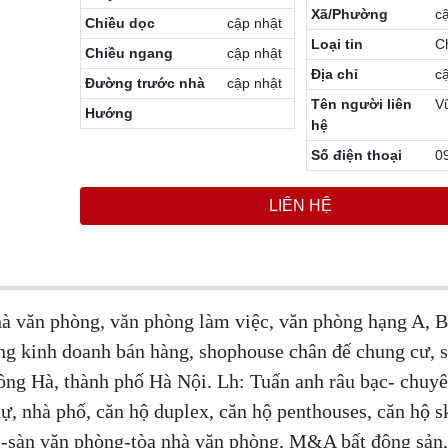
Xã/Phường
c
Chiều dọc
cập nhật
Loại tin
C
Chiều ngang
cập nhật
Địa chỉ
c
Đường trước nhà
cập nhật
Tên người liên
V
Hướng
hệ
Số điện thoại
0
LIÊN HỆ
hà văn phòng, văn phòng làm việc, văn phòng hạng A, B
ng kinh doanh bán hàng, shophouse chân đế chung cư, 
ồng Hà, thành phố Hà Nội. Lh: Tuấn anh râu bạc- chuyê
, nhà phố, căn hộ duplex, căn hộ penthouses, căn hộ sk
g-sàn văn phòng-tòa nhà văn phòng, M&A bất động sản