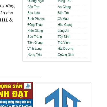
Quảng Ngãi
Vũng Tàu
hà xưởng
Cần Thơ
An Giang
hăn cho
Bạc Liêu
Bến Tre
Bình Phước
Cà Mau
.1111 &
Đồng Tháp
Hậu Giang
Kiên Giang
Long An
Sóc Trăng
Tây Ninh
Tiền Giang
Trà Vinh
Vĩnh Long
Hải Dương
Hưng Yên
Quảng Ninh