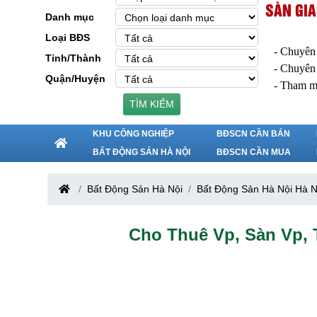
SÀN GIA
Danh mục
Loại BĐS
- Chuyên
Tỉnh/Thành
- Chuyên
Quận/Huyện
- Tham m
TÌM KIẾM
KHU CÔNG NGHIỆP
BĐSCN CẦN BÁN
BẤT ĐỘNG SẢN HÀ NỘI
BĐSCN CẦN MUA
Bất Động Sản Hà Nội
Bất Động Sản Hà Nội Hà N
Cho Thuê Vp, Sàn Vp,