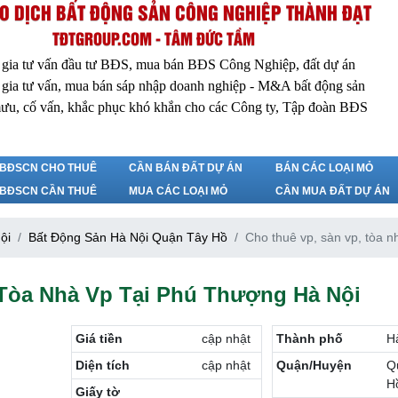
O DỊCH BẤT ĐỘNG SẢN CÔNG NGHIỆP THÀNH ĐẠT
TĐTGROUP.COM - TÂM ĐỨC TẦM
 gia tư vấn đầu tư BĐS, mua bán BĐS Công Nghiệp, đất dự án
 gia tư vấn, mua bán sáp nhập doanh nghiệp - M&A bất động sản
ưu, cố vấn, khắc phục khó khắn cho các Công ty, Tập đoàn BĐS
BĐSCN CHO THUÊ
CẦN BÁN ĐẤT DỰ ÁN
BÁN CÁC LOẠI MỎ
BĐSCN CẦN THUÊ
MUA CÁC LOẠI MỎ
CẦN MUA ĐẤT DỰ ÁN
ội
Bất Động Sản Hà Nội Quận Tây Hồ
Cho thuê vp, sàn vp, tòa 
 Tòa Nhà Vp Tại Phú Thượng Hà Nội
Giá tiền
cập nhật
Thành phố
H
Diện tích
cập nhật
Quận/Huyện
Q
H
Giấy tờ