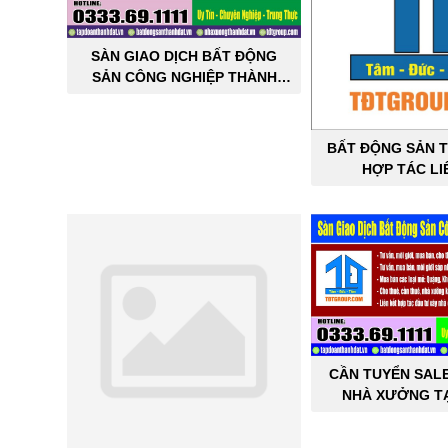
SÀN GIAO DỊCH BẤT ĐỘNG
SẢN CÔNG NGHIỆP THÀNH
ĐẠT
BẤT ĐỘNG SẢN T
HỢP TÁC LI
CẦN TUYỂN SAL
NHÀ XƯỞNG TẠ
THÀNH 