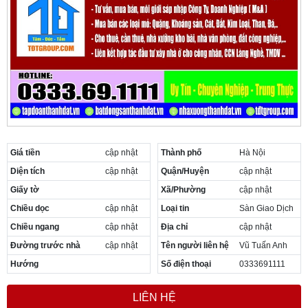
Cần thuê MBKD tại Phường Yên Sở
Cần thuê MBKD tại Phường Hoàng Liệt
Cần thuê MBKD tại Phường Định Công
Cần thuê MBKD tại Phường Tương Mai
Cần thuê MBKD tại Phường Vĩnh Hưng
Cần thuê MBKD tại Phường Lĩnh Nam
Cần thuê MBKD tại Phường Hồng Hà
Cần thuê MBKD tại Phường Láng
Cần thuê MBKD tại Phường Văn Miếu
Cần thuê MBKD tại Phường Kim Liên
Giá tiền
cập nhật
Thành phố
Hà Nội
Cần thuê MBKD tại Phường Bạch Mai
Diện tích
cập nhật
Quận/Huyện
cập nhật
Cần thuê MBKD tại Phường Vĩnh Tuy
Giấy tờ
Xã/Phường
cập nhật
Chiều dọc
cập nhật
Loại tin
Sàn Giao Dịch
Chiều ngang
cập nhật
Địa chỉ
cập nhật
Đường trước nhà
cập nhật
Tên người liên hệ
Vũ Tuấn Anh
Hướng
Số điện thoại
0333691111
LIÊN HỆ