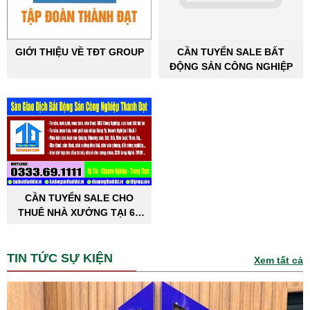
GIỚI THIỆU VỀ TĐT GROUP
CẦN TUYỂN SALE BẤT
ĐỘNG SẢN CÔNG NGHIỆP
CẦN TUYỂN SALE CHO
THUÊ NHÀ XƯỞNG TẠI 63
TỈNH THÀNH PHỐ
TIN TỨC SỰ KIỆN
Xem tất cả