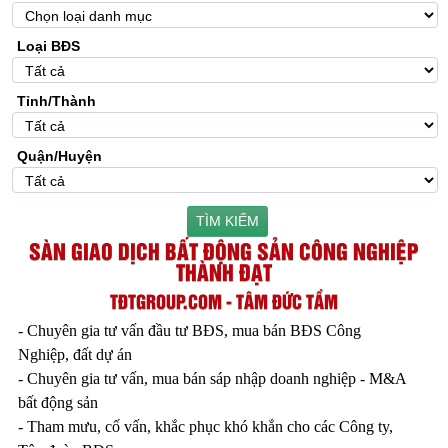
Loại BĐS
Tỉnh/Thành
Quận/Huyện
TÌM KIẾM
SÀN GIAO DỊCH BẤT ĐỘNG SẢN CÔNG NGHIỆP
THÀNH ĐẠT
TĐTGROUP.COM - TÂM ĐỨC TẦM
- Chuyên gia tư vấn đầu tư BĐS, mua bán BĐS Công
Nghiệp, đất dự án
- Chuyên gia tư vấn, mua bán sáp nhập doanh nghiệp - M&A
bất động sản
- Tham mưu, cố vấn, khắc phục khó khắn cho các Công ty,