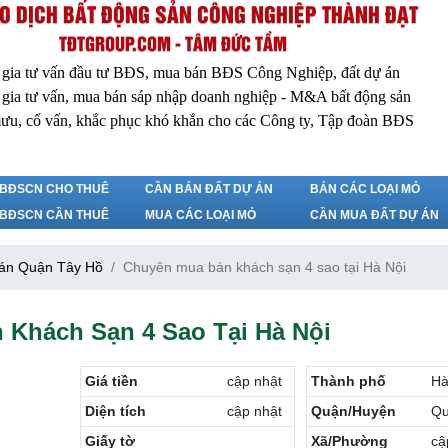
O DỊCH BẤT ĐỘNG SẢN CÔNG NGHIỆP THÀNH ĐẠT
TĐTGROUP.COM - TÂM ĐỨC TẦM
 gia tư vấn đầu tư BĐS, mua bán BĐS Công Nghiệp, đất dự án
 gia tư vấn, mua bán sáp nhập doanh nghiệp - M&A bất động sản
ưu, cố vấn, khắc phục khó khắn cho các Công ty, Tập đoàn BĐS
BĐSCN CHO THUÊ
CẦN BÁN ĐẤT DỰ ÁN
BÁN CÁC LOẠI MỎ
BĐSCN CẦN THUÊ
MUA CÁC LOẠI MỎ
CẦN MUA ĐẤT DỰ ÁN
án Quận Tây Hồ
Chuyên mua bán khách sạn 4 sao tại Hà Nội
 Khách Sạn 4 Sao Tại Hà Nội
Giá tiền
cập nhật
Thành phố
Hà
Diện tích
cập nhật
Quận/Huyện
Qu
Giấy tờ
Xã/Phường
cậ