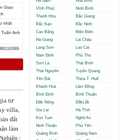
Hà Nam
Hòa Bình
Cần thuê MBKD tại Phường Định Công
n Giao
Cần thuê MBKD tại Phường Tương Mai
Vĩnh Phúc
Ninh Bình
ch
Cần thuê MBKD tại Phường Vĩnh Hưng
Thanh Hóa
Bắc Giang
Cần thuê MBKD tại Phường Lĩnh Nam
p nhật
Bắc Kạn
Bắc Ninh
Cần thuê MBKD tại Phường Hồng Hà
Cao Bằng
Điện Biên
 Tuấn Anh
Cần thuê MBKD tại Phường Láng
Hà Giang
Lai Châu
Cần thuê MBKD tại Phường Văn Miếu
Lạng Sơn
Lao Cai
88118385
Cần thuê MBKD tại Phường Kim Liên
Nam Định
Phú Thọ
Cần thuê MBKD tại Phường Bạch Mai
Cần thuê MBKD tại Phường Vĩnh Tuy
Sơn La
Thái Bình
Thái Nguyên
Tuyên Quang
Yên Bái
Thừa T. Huế
Khánh Hoà
Lâm Đồng
Bình Định
Bình Thuận
ia tư
Đăk Nông
ĐắkLắk
y villa,
Gia Lai
Hà Tĩnh
Kon Tum
Nghệ An
bán đất
Ninh Thuận
Phú Yên
hận làm
Quảng Bình
Quảng Nam
Nghiệp :