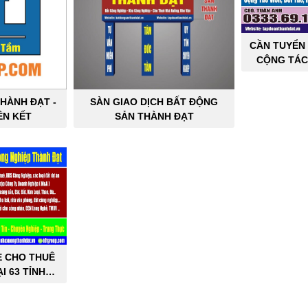
CẦN TUYỂN 
CỘNG TÁC
SẢN C
HÀNH ĐẠT -
SÀN GIAO DỊCH BẤT ĐỘNG
ÊN KẾT
SẢN THÀNH ĐẠT
E CHO THUÊ
I 63 TỈNH
PHỐ