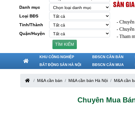
SÀN GIA
Danh mục
Loại BĐS
- Chuyên
Tỉnh/Thành
- Chuyên
Quận/Huyện
- Tham m
TÌM KIẾM
KHU CÔNG NGHIỆP
BĐSCN CẦN BÁN
BẤT ĐỘNG SẢN HÀ NỘI
BĐSCN CẦN MUA
M&A cần bán
M&A cần bán Hà Nội
M&A cần b
Chuyên Mua Bán