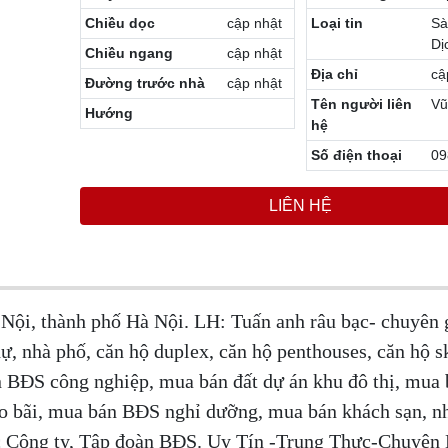
Chiều dọc
cập nhật
Loại tin
Sà
Dị
Chiều ngang
cập nhật
Địa chỉ
cậ
Đường trước nhà
cập nhật
Tên người liên
Vũ
Hướng
hệ
Số điện thoại
09
LIÊN HỆ
ội, thành phố Hà Nội. LH: Tuấn anh râu bạc- chuyên g
, nhà phố, căn hộ duplex, căn hộ penthouses, căn hộ sk
 BĐS công nghiệp, mua bán đất dự án khu đô thị, mua 
o bãi, mua bán BĐS nghỉ dưỡng, mua bán khách sạn, n
c Công ty, Tập đoàn BĐS. Uy Tín -Trung Thực-Chuyên 