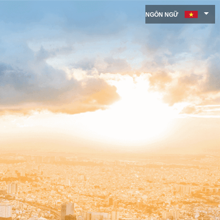
NGÔN NGỮ