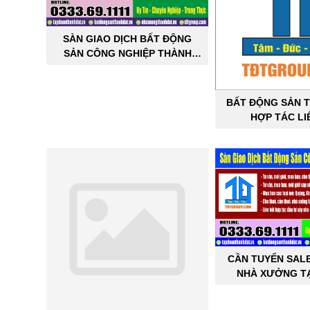
SÀN GIAO DỊCH BẤT ĐỘNG
SẢN CÔNG NGHIỆP THÀNH
ĐẠT
BẤT ĐỘNG SẢN T
HỢP TÁC LI
CẦN TUYỂN SAL
NHÀ XƯỞNG TẠ
THÀNH 