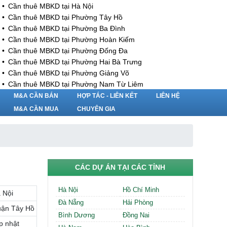
Cần thuê MBKD tại Hà Nội
Cần thuê MBKD tại Phường Tây Hồ
Cần thuê MBKD tại Phường Ba Đình
Cần thuê MBKD tại Phường Hoàn Kiếm
Cần thuê MBKD tại Phường Đống Đa
Cần thuê MBKD tại Phường Hai Bà Trưng
Cần thuê MBKD tại Phường Giảng Võ
Cần thuê MBKD tại Phường Nam Từ Liêm
Cần thuê MBKD tại Phường Cầu Giấy
M&A CẦN BÁN
HỢP TÁC - LIÊN KẾT
LIÊN HỆ
Cần thuê MBKD tại Phường Thanh Xuân
M&A CẦN MUA
CHUYÊN GIA
Cần thuê MBKD tại Phường Long Biên
Cần thuê MBKD tại Phường Hà Đông
Cần thuê MBKD tại Phường Hoàng Mai
Cần thuê MBKD tại Phường Ô Chợ Dừa
Cần thuê MBKD tại Phường Yên Hòa
CÁC DỰ ÁN TẠI CÁC TỈNH
Cần thuê MBKD tại Phường Nghĩa Độ
Cần thuê MBKD tại Phường Phương Liệt
Hà Nội
Hồ Chí Minh
 Nội
Cần thuê MBKD tại Phường Khương Đình
Đà Nẵng
Hải Phòng
Cần thuê MBKD tại Phường Yên Sở
ận Tây Hồ
Bình Dương
Đồng Nai
Cần thuê MBKD tại Phường Hoàng Liệt
p nhật