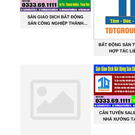
SÀN GIAO DỊCH BẤT ĐỘNG
SẢN CÔNG NGHIỆP THÀNH
ĐẠT
BẤT ĐỘNG SẢN T
HỢP TÁC LI
CẦN TUYỂN SAL
NHÀ XƯỞNG TẠ
THÀNH 