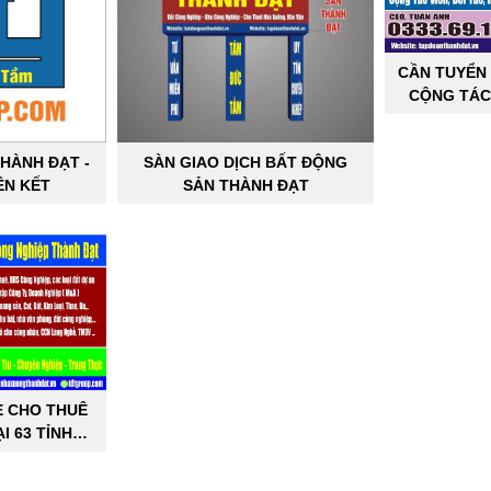
CẦN TUYỂN 
CỘNG TÁC
SẢN C
HÀNH ĐẠT -
SÀN GIAO DỊCH BẤT ĐỘNG
ÊN KẾT
SẢN THÀNH ĐẠT
E CHO THUÊ
I 63 TỈNH
PHỐ