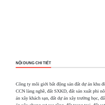
NỘI DUNG CHI TIẾT
Công ty môi giới bất động sản đất dự án khu đ
CCN làng nghề, đất SXKD, đất sản xuất phi nô
án xây khách sạn, đất dự án xây trường học, đấ
án xây chung cư cao tầng, đất trang trại, đất 