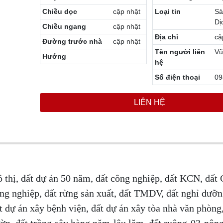
Chiều dọc
cập nhật
Loại tin
Sà
Dị
Chiều ngang
cập nhật
Địa chỉ
cậ
Đường trước nhà
cập nhật
Tên người liên
Vũ
Hướng
hệ
Số điện thoại
09
LIÊN HỆ
ô thị, đất dự án 50 năm, đất công nghiệp, đất KCN, đất
ng nghiệp, đất rừng sản xuất, đất TMDV, đất nghỉ dưỡn
t dự án xây bệnh viện, đất dự án xây tòa nhà văn phòng
vườn, đất trồng cây hàng năm-lâu lăm, đất ruộng-03-nôn