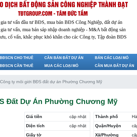
O DỊCH BẤT ĐỘNG SẢN CÔNG NGHIỆP THÀNH ĐẠT
TĐTGROUP.COM - TÂM ĐỨC TẦM
 gia tư vấn đầu tư BĐS, mua bán BĐS Công Nghiệp, đất dự án
 gia tư vấn, mua bán sáp nhập doanh nghiệp - M&A bất động sản
ưu, cố vấn, khắc phục khó khắn cho các Công ty, Tập đoàn BĐS
BĐSCN CHO THUÊ
CẦN BÁN ĐẤT DỰ ÁN
BÁN CÁC LOẠI MỎ
BĐSCN CẦN THUÊ
MUA CÁC LOẠI MỎ
CẦN MUA ĐẤT DỰ ÁN
Công ty môi giới BĐS đất dự án Phường Chương Mỹ
ĐS Đất Dự Án Phường Chương Mỹ
Giá tiền
cập nhật
Thành phố
Hà
Diện tích
cập nhật
Quận/Huyện
cậ
Giấy tờ
Xã/Phường
cậ