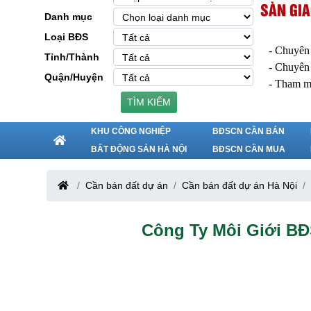
SÀN GIA
Danh mục
Loại BĐS
- Chuyên
Tỉnh/Thành
- Chuyên
Quận/Huyện
- Tham m
TÌM KIẾM
KHU CÔNG NGHIỆP
BĐSCN CẦN BÁN
BẤT ĐỘNG SẢN HÀ NỘI
BĐSCN CẦN MUA
Cần bán đất dự án
Cần bán đất dự án Hà Nội
Công Ty Môi Giới B