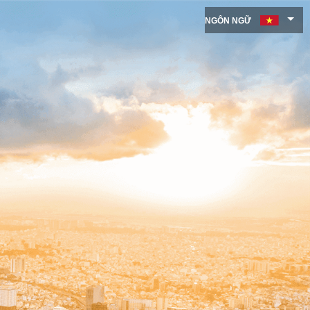
NGÔN NGỮ