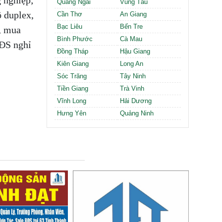
Quảng Ngãi
Vũng Tàu
ộ duplex,
Cần Thơ
An Giang
Bạc Liêu
Bến Tre
, mua
Bình Phước
Cà Mau
BĐS nghỉ
Đồng Tháp
Hậu Giang
Kiên Giang
Long An
Sóc Trăng
Tây Ninh
Tiền Giang
Trà Vinh
Vĩnh Long
Hải Dương
Hưng Yên
Quảng Ninh