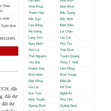
Hà Nam
Hòa Bình
Cần thuê MBKD tại Phường Định Công
n Giao
Cần thuê MBKD tại Phường Tương Mai
Vĩnh Phúc
Ninh Bình
ch
Cần thuê MBKD tại Phường Vĩnh Hưng
Thanh Hóa
Bắc Giang
Cần thuê MBKD tại Phường Lĩnh Nam
p nhật
Bắc Kạn
Bắc Ninh
Cần thuê MBKD tại Phường Hồng Hà
Cao Bằng
Điện Biên
 Tuấn Anh
Cần thuê MBKD tại Phường Láng
Hà Giang
Lai Châu
Cần thuê MBKD tại Phường Văn Miếu
Lạng Sơn
Lao Cai
88118385
Cần thuê MBKD tại Phường Kim Liên
Nam Định
Phú Thọ
Cần thuê MBKD tại Phường Bạch Mai
Cần thuê MBKD tại Phường Vĩnh Tuy
Sơn La
Thái Bình
Thái Nguyên
Tuyên Quang
Yên Bái
Thừa T. Huế
Khánh Hoà
Lâm Đồng
Bình Định
Bình Thuận
Đăk Nông
ĐắkLắk
Gia Lai
Hà Tĩnh
 CCN, đất
Kon Tum
Nghệ An
g, đất dự
Ninh Thuận
Phú Yên
, đất dự
Quảng Bình
Quảng Nam
g nghiệp;