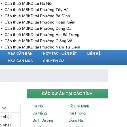
Cần thuê MBKD tại Hà Nội
Cần thuê MBKD tại Phường Tây Hồ
Cần thuê MBKD tại Phường Ba Đình
Cần thuê MBKD tại Phường Hoàn Kiếm
Cần thuê MBKD tại Phường Đống Đa
Cần thuê MBKD tại Phường Hai Bà Trưng
Cần thuê MBKD tại Phường Giảng Võ
Cần thuê MBKD tại Phường Nam Từ Liêm
Cần thuê MBKD tại Phường Cầu Giấy
M&A CẦN BÁN
HỢP TÁC - LIÊN KẾT
LIÊN HỆ
Cần thuê MBKD tại Phường Thanh Xuân
M&A CẦN MUA
CHUYÊN GIA
Cần thuê MBKD tại Phường Long Biên
Cần thuê MBKD tại Phường Hà Đông
Cần thuê MBKD tại Phường Hoàng Mai
Cần thuê MBKD tại Phường Ô Chợ Dừa
Cần thuê MBKD tại Phường Yên Hòa
CÁC DỰ ÁN TẠI CÁC TỈNH
Cần thuê MBKD tại Phường Nghĩa Độ
Cần thuê MBKD tại Phường Phương Liệt
Hà Nội
Hồ Chí Minh
 Nội
Cần thuê MBKD tại Phường Khương Đình
Đà Nẵng
Hải Phòng
Cần thuê MBKD tại Phường Yên Sở
p nhật
Bình Dương
Đồng Nai
Cần thuê MBKD tại Phường Hoàng Liệt
p nhật