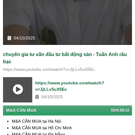
04/10/2025
chuyên gia tư vấn đầu tư bất động sản - Tuấn Anh râu
bạc
https://www.youtube.com/watch?v=JjLLv5uX5Ec
https://www.youtube.com/watch?
v=JjLLv5uX5Ec
04/10/2025
M&A CẦN MUA
Xem tất cả
M&A CẦN MUA tại Hà Nội
M&A CẦN MUA tại Hồ Chí Minh
M&A CẦN MUA tại Đà Nẵng