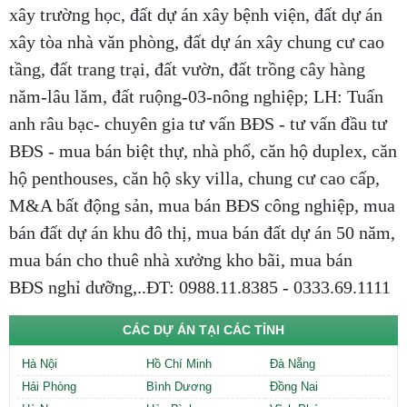
xây trường học, đất dự án xây bệnh viện, đất dự án
xây tòa nhà văn phòng, đất dự án xây chung cư cao
tầng, đất trang trại, đất vườn, đất trồng cây hàng
năm-lâu lăm, đất ruộng-03-nông nghiệp; LH: Tuấn
anh râu bạc- chuyên gia tư vấn BĐS - tư vấn đầu tư
BĐS - mua bán biệt thự, nhà phố, căn hộ duplex, căn
hộ penthouses, căn hộ sky villa, chung cư cao cấp,
M&A bất động sản, mua bán BĐS công nghiệp, mua
bán đất dự án khu đô thị, mua bán đất dự án 50 năm,
mua bán cho thuê nhà xưởng kho bãi, mua bán
BĐS nghỉ dưỡng,..ĐT: 0988.11.8385 - 0333.69.1111
CÁC DỰ ÁN TẠI CÁC TỈNH
Hà Nội
Hồ Chí Minh
Đà Nẵng
Hải Phòng
Bình Dương
Đồng Nai