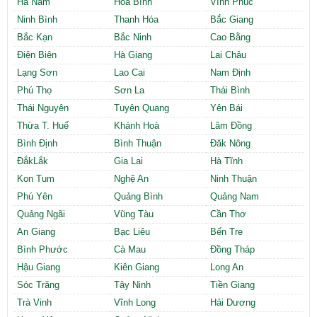
Hà Nam
Hòa Bình
Vĩnh Phúc
Ninh Bình
Thanh Hóa
Bắc Giang
Bắc Kạn
Bắc Ninh
Cao Bằng
Điện Biên
Hà Giang
Lai Châu
Lạng Sơn
Lao Cai
Nam Định
Phú Thọ
Sơn La
Thái Bình
Thái Nguyên
Tuyên Quang
Yên Bái
Thừa T. Huế
Khánh Hoà
Lâm Đồng
Bình Định
Bình Thuận
Đăk Nông
ĐắkLắk
Gia Lai
Hà Tĩnh
Kon Tum
Nghệ An
Ninh Thuận
Phú Yên
Quảng Bình
Quảng Nam
Quảng Ngãi
Vũng Tàu
Cần Thơ
An Giang
Bạc Liêu
Bến Tre
Bình Phước
Cà Mau
Đồng Tháp
Hậu Giang
Kiên Giang
Long An
Sóc Trăng
Tây Ninh
Tiền Giang
Trà Vinh
Vĩnh Long
Hải Dương