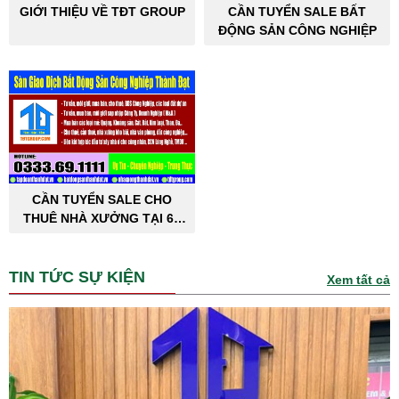
GIỚI THIỆU VỀ TĐT GROUP
CẦN TUYỂN SALE BẤT
ĐỘNG SẢN CÔNG NGHIỆP
CẦN TUYỂN SALE CHO
THUÊ NHÀ XƯỞNG TẠI 63
TỈNH THÀNH PHỐ
TIN TỨC SỰ KIỆN
Xem tất cả