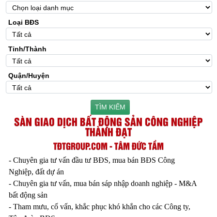
Loại BĐS
Tỉnh/Thành
Quận/Huyện
TÌM KIẾM
SÀN GIAO DỊCH BẤT ĐỘNG SẢN CÔNG NGHIỆP
THÀNH ĐẠT
TĐTGROUP.COM - TÂM ĐỨC TẦM
- Chuyên gia tư vấn đầu tư BĐS, mua bán BĐS Công
Nghiệp, đất dự án
- Chuyên gia tư vấn, mua bán sáp nhập doanh nghiệp - M&A
bất động sản
- Tham mưu, cố vấn, khắc phục khó khắn cho các Công ty,