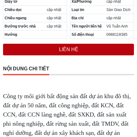
Giấy tờ
Xã/Phường
cập nhật
Cần thuê MBKD tại Phường Yên Sở
Chiều dọc
cập nhật
Loại tin
Sàn Giao Dịch
Cần thuê MBKD tại Phường Hoàng Liệt
Cần thuê MBKD tại Phường Định Công
Chiều ngang
cập nhật
Địa chỉ
cập nhật
Cần thuê MBKD tại Phường Tương Mai
Đường trước nhà
cập nhật
Tên người liên hệ
Vũ Tuấn Anh
Cần thuê MBKD tại Phường Vĩnh Hưng
Hướng
Số điện thoại
0988118385
Cần thuê MBKD tại Phường Lĩnh Nam
Cần thuê MBKD tại Phường Hồng Hà
LIÊN HỆ
Cần thuê MBKD tại Phường Láng
Cần thuê MBKD tại Phường Văn Miếu
Cần thuê MBKD tại Phường Kim Liên
NỘI DUNG CHI TIẾT
Cần thuê MBKD tại Phường Bạch Mai
Cần thuê MBKD tại Phường Vĩnh Tuy
Công ty môi giới bất động sản đất dự án khu đô thị,
đất dự án 50 năm, đất công nghiệp, đất KCN, đất
CCN, đất CCN làng nghề, đất SXKD, đất sản xuất
phi nông nghiệp, đất rừng sản xuất, đất TMDV, đất
nghỉ dưỡng, đất dự án xây khách sạn, đất dự án