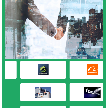
M&A CẦN MUA tại Vũng Tàu
M&A CẦN MUA tại Cần Thơ
M&A CẦN MUA tại An Giang
M&A CẦN MUA tại Bạc Liêu
M&A CẦN MUA tại Bến Tre
M&A CẦN MUA tại Bình Phước
M&A CẦN MUA tại Cà Mau
M&A CẦN MUA tại Đồng Tháp
M&A CẦN MUA tại Hậu Giang
M&A CẦN MUA tại Kiên Giang
M&A CẦN MUA tại Long An
M&A CẦN MUA tại Sóc Trăng
M&A CẦN MUA tại Tây Ninh
M&A CẦN MUA tại Tiền Giang
M&A CẦN MUA tại Trà Vinh
M&A CẦN MUA tại Vĩnh Long
M&A CẦN MUA tại Hải Dương
M&A CẦN MUA tại Hưng Yên
M&A CẦN MUA tại Quảng Ninh