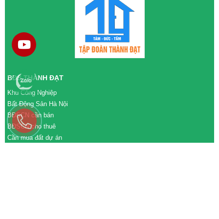
BĐS THÀNH ĐẠT
Khu Công Nghiệp
Bất Động Sản Hà Nội
BĐSCN cần bán
BĐSCN cho thuê
Cần mua đất dự án
Cần bán đất dự án
M&A cần mua
M&A cần bán
WEBSITE
tđtgroup.com