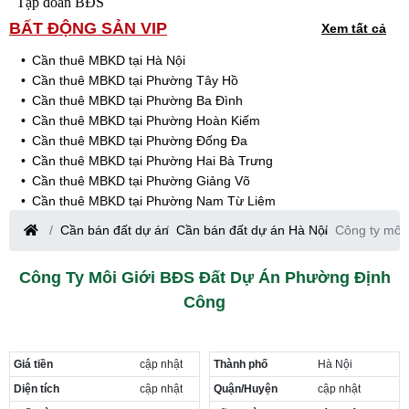
Tập đoàn BĐS
BẤT ĐỘNG SẢN VIP
Xem tất cả
Cần thuê MBKD tại Hà Nội
Cần thuê MBKD tại Phường Tây Hồ
Cần thuê MBKD tại Phường Ba Đình
Cần thuê MBKD tại Phường Hoàn Kiếm
Cần thuê MBKD tại Phường Đống Đa
Cần thuê MBKD tại Phường Hai Bà Trưng
Cần thuê MBKD tại Phường Giảng Võ
Cần thuê MBKD tại Phường Nam Từ Liêm
Cần thuê MBKD tại Phường Cầu Giấy
Cần bán đất dự án
Cần bán đất dự án Hà Nội
Công ty môi
Cần thuê MBKD tại Phường Thanh Xuân
Cần thuê MBKD tại Phường Long Biên
Công Ty Môi Giới BĐS Đất Dự Án Phường Định
Cần thuê MBKD tại Phường Hà Đông
Công
Cần thuê MBKD tại Phường Hoàng Mai
Cần thuê MBKD tại Phường Ô Chợ Dừa
Cần thuê MBKD tại Phường Yên Hòa
Cần thuê MBKD tại Phường Nghĩa Độ
Giá tiền
cập nhật
Thành phố
Hà Nội
Cần thuê MBKD tại Phường Phương Liệt
Diện tích
cập nhật
Quận/Huyện
cập nhật
Cần thuê MBKD tại Phường Khương Đình