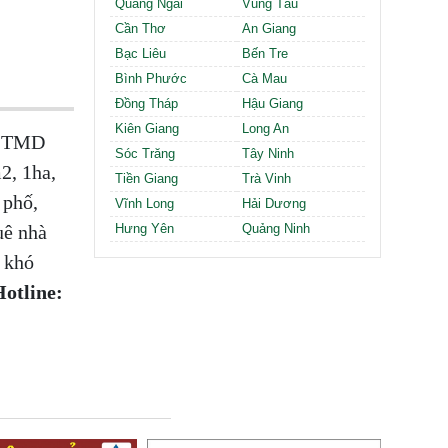
Quảng Ngãi
Vũng Tàu
Cần Thơ
An Giang
Bạc Liêu
Bến Tre
Bình Phước
Cà Mau
Đồng Tháp
Hậu Giang
Kiên Giang
Long An
i, TMD
Sóc Trăng
Tây Ninh
2, 1ha,
Tiền Giang
Trà Vinh
 phố,
Vĩnh Long
Hải Dương
uê nhà
Hưng Yên
Quảng Ninh
 khó
otline: