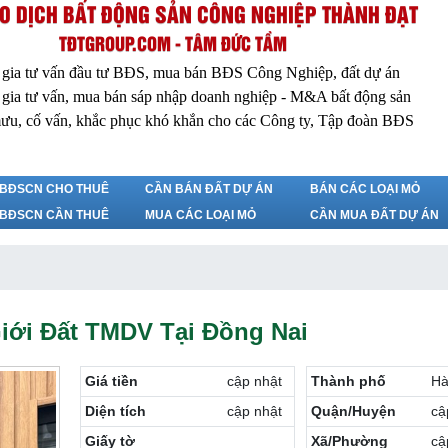
O DỊCH BẤT ĐỘNG SẢN CÔNG NGHIỆP THÀNH ĐẠT
TĐTGROUP.COM - TÂM ĐỨC TẦM
 gia tư vấn đầu tư BĐS, mua bán BĐS Công Nghiệp, đất dự án
 gia tư vấn, mua bán sáp nhập doanh nghiệp - M&A bất động sản
ưu, cố vấn, khắc phục khó khắn cho các Công ty, Tập đoàn BĐS
BĐSCN CHO THUÊ
CẦN BÁN ĐẤT DỰ ÁN
BÁN CÁC LOẠI MỎ
BĐSCN CẦN THUÊ
MUA CÁC LOẠI MỎ
CẦN MUA ĐẤT DỰ ÁN
iới Đất TMDV Tại Đồng Nai
Giá tiền
cập nhật
Thành phố
Hà
Diện tích
cập nhật
Quận/Huyện
cậ
Giấy tờ
Xã/Phường
cậ