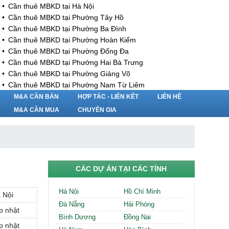
Cần thuê MBKD tại Hà Nội
Cần thuê MBKD tại Phường Tây Hồ
Cần thuê MBKD tại Phường Ba Đình
Cần thuê MBKD tại Phường Hoàn Kiếm
Cần thuê MBKD tại Phường Đống Đa
Cần thuê MBKD tại Phường Hai Bà Trưng
Cần thuê MBKD tại Phường Giảng Võ
Cần thuê MBKD tại Phường Nam Từ Liêm
Cần thuê MBKD tại Phường Cầu Giấy
M&A CẦN BÁN
HỢP TÁC - LIÊN KẾT
LIÊN HỆ
Cần thuê MBKD tại Phường Thanh Xuân
M&A CẦN MUA
CHUYÊN GIA
Cần thuê MBKD tại Phường Long Biên
Cần thuê MBKD tại Phường Hà Đông
Cần thuê MBKD tại Phường Hoàng Mai
Cần thuê MBKD tại Phường Ô Chợ Dừa
Cần thuê MBKD tại Phường Yên Hòa
CÁC DỰ ÁN TẠI CÁC TỈNH
Cần thuê MBKD tại Phường Nghĩa Độ
Cần thuê MBKD tại Phường Phương Liệt
Hà Nội
Hồ Chí Minh
 Nội
Cần thuê MBKD tại Phường Khương Đình
Đà Nẵng
Hải Phòng
Cần thuê MBKD tại Phường Yên Sở
p nhật
Bình Dương
Đồng Nai
Cần thuê MBKD tại Phường Hoàng Liệt
p nhật