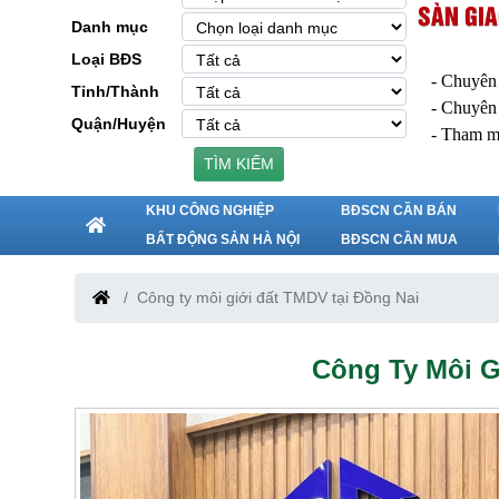
SÀN GIA
Danh mục
Loại BĐS
- Chuyên
Tỉnh/Thành
- Chuyên
Quận/Huyện
- Tham m
TÌM KIẾM
KHU CÔNG NGHIỆP
BĐSCN CẦN BÁN
BẤT ĐỘNG SẢN HÀ NỘI
BĐSCN CẦN MUA
Công ty môi giới đất TMDV tại Đồng Nai
Công Ty Môi G