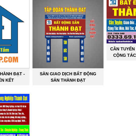
CẦN TUYỂN 
CỘNG TÁC
SẢN C
HÀNH ĐẠT -
SÀN GIAO DỊCH BẤT ĐỘNG
ÊN KẾT
SẢN THÀNH ĐẠT