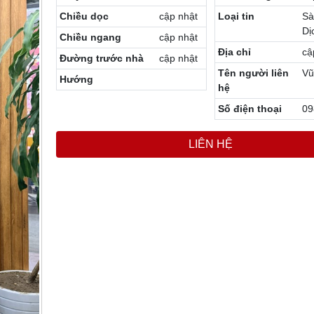
Chiều dọc
cập nhật
Loại tin
Sà
Dị
Chiều ngang
cập nhật
Địa chỉ
cậ
Đường trước nhà
cập nhật
Tên người liên
Vũ
Hướng
hệ
Số điện thoại
09
LIÊN HỆ