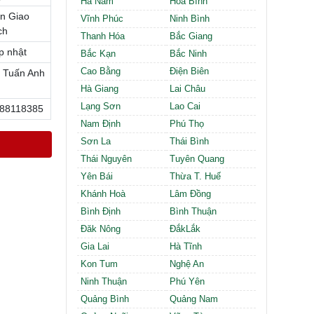
Hà Nam
Hòa Bình
Cần thuê MBKD tại Phường Định Công
n Giao
Cần thuê MBKD tại Phường Tương Mai
Vĩnh Phúc
Ninh Bình
ch
Cần thuê MBKD tại Phường Vĩnh Hưng
Thanh Hóa
Bắc Giang
Cần thuê MBKD tại Phường Lĩnh Nam
p nhật
Bắc Kạn
Bắc Ninh
Cần thuê MBKD tại Phường Hồng Hà
Cao Bằng
Điện Biên
 Tuấn Anh
Cần thuê MBKD tại Phường Láng
Hà Giang
Lai Châu
Cần thuê MBKD tại Phường Văn Miếu
Lạng Sơn
Lao Cai
88118385
Cần thuê MBKD tại Phường Kim Liên
Nam Định
Phú Thọ
Cần thuê MBKD tại Phường Bạch Mai
Cần thuê MBKD tại Phường Vĩnh Tuy
Sơn La
Thái Bình
Thái Nguyên
Tuyên Quang
Yên Bái
Thừa T. Huế
Khánh Hoà
Lâm Đồng
Bình Định
Bình Thuận
Đăk Nông
ĐắkLắk
Gia Lai
Hà Tĩnh
Kon Tum
Nghệ An
Ninh Thuận
Phú Yên
Quảng Bình
Quảng Nam