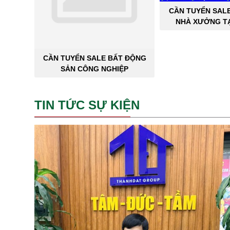
CẦN TUYỂN SAL
NHÀ XƯỞNG TẠ
THÀNH 
CẦN TUYỂN SALE BẤT ĐỘNG
SẢN CÔNG NGHIỆP
TIN TỨC SỰ KIỆN