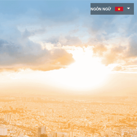
NGÔN NGỮ