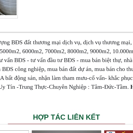
hượng BĐS đất thương mại dịch vụ, dịch vụ thương mạ
 5000m2, 6000m2, 7000m2, 8000m2, 9000m2, 10.000m
tư vấn BĐS - tư vấn đầu tư BĐS - mua bán biệt thự, nhà
 BĐS công nghiệp, mua bán đất dự án, mua bán cho th
 bất động sản, nhận làm tham mưu-cố vấn- khắc phục
n. Uy Tín -Trung Thực-Chuyên Nghiệp : Tâm-Đức-Tầm.
H
HỢP TÁC LIÊN KẾT