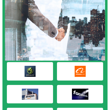
M&A CẦN MUA tại Vũng Tàu
M&A CẦN MUA tại Cần Thơ
M&A CẦN MUA tại An Giang
M&A CẦN MUA tại Bạc Liêu
M&A CẦN MUA tại Bến Tre
M&A CẦN MUA tại Bình Phước
M&A CẦN MUA tại Cà Mau
M&A CẦN MUA tại Đồng Tháp
M&A CẦN MUA tại Hậu Giang
M&A CẦN MUA tại Kiên Giang
M&A CẦN MUA tại Long An
M&A CẦN MUA tại Sóc Trăng
M&A CẦN MUA tại Tây Ninh
M&A CẦN MUA tại Tiền Giang
M&A CẦN MUA tại Trà Vinh
M&A CẦN MUA tại Vĩnh Long
M&A CẦN MUA tại Hải Dương
M&A CẦN MUA tại Hưng Yên
M&A CẦN MUA tại Quảng Ninh