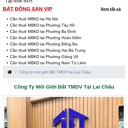
Tập đoàn BĐS
BẤT ĐỘNG SẢN VIP
Xem tất cả
Cần thuê MBKD tại Hà Nội
Cần thuê MBKD tại Phường Tây Hồ
Cần thuê MBKD tại Phường Ba Đình
Cần thuê MBKD tại Phường Hoàn Kiếm
Cần thuê MBKD tại Phường Đống Đa
Cần thuê MBKD tại Phường Hai Bà Trưng
Cần thuê MBKD tại Phường Giảng Võ
Cần thuê MBKD tại Phường Nam Từ Liêm
Cần thuê MBKD tại Phường Cầu Giấy
Công ty môi giới đất TMDV tại Lai Châu
Cần thuê MBKD tại Phường Thanh Xuân
Cần thuê MBKD tại Phường Long Biên
Công Ty Môi Giới Đất TMDV Tại Lai Châu
Cần thuê MBKD tại Phường Hà Đông
Cần thuê MBKD tại Phường Hoàng Mai
Cần thuê MBKD tại Phường Ô Chợ Dừa
Cần thuê MBKD tại Phường Yên Hòa
Cần thuê MBKD tại Phường Nghĩa Độ
Cần thuê MBKD tại Phường Phương Liệt
Cần thuê MBKD tại Phường Khương Đình