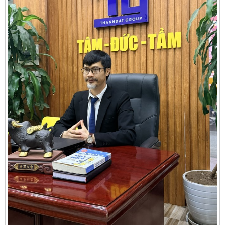
Cần thuê MBKD tại Phường Yên Sở
Cần thuê MBKD tại Phường Hoàng Liệt
Cần thuê MBKD tại Phường Định Công
Cần thuê MBKD tại Phường Tương Mai
Cần thuê MBKD tại Phường Vĩnh Hưng
Cần thuê MBKD tại Phường Lĩnh Nam
Cần thuê MBKD tại Phường Hồng Hà
Cần thuê MBKD tại Phường Láng
Cần thuê MBKD tại Phường Văn Miếu
Cần thuê MBKD tại Phường Kim Liên
Cần thuê MBKD tại Phường Bạch Mai
Cần thuê MBKD tại Phường Vĩnh Tuy