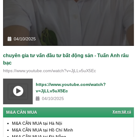
04/10/2025
chuyên gia tư vấn đầu tư bất động sản - Tuấn Anh râu
bạc
https://www.youtube.com/watch?v=JjLLv5uX5Ec
https://www.youtube.com/watch?
v=JjLLv5uX5Ec
04/10/2025
M&A CẦN MUA
Xem tất cả
M&A CẦN MUA tại Hà Nội
M&A CẦN MUA tại Hồ Chí Minh
M&A CẦN MUA tại Đà Nẵng