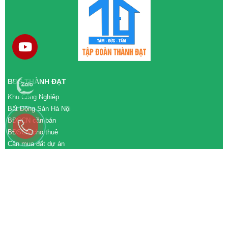
BĐS THÀNH ĐẠT
Khu Công Nghiệp
Bất Động Sản Hà Nội
BĐSCN cần bán
BĐSCN cho thuê
Cần mua đất dự án
Cần bán đất dự án
M&A cần mua
M&A cần bán
WEBSITE
tđtgroup.com