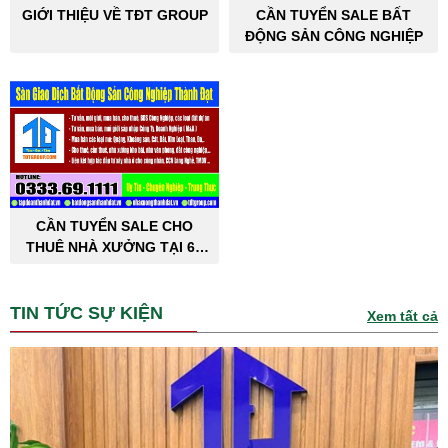
GIỚI THIỆU VỀ TĐT GROUP
CẦN TUYỂN SALE BẤT
ĐỘNG SẢN CÔNG NGHIỆP
CẦN TUYỂN SALE CHO
THUÊ NHÀ XƯỞNG TẠI 63
TỈNH THÀNH PHỐ
TIN TỨC SỰ KIỆN
Xem tất cả