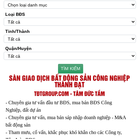
Loại BĐS
Tỉnh/Thành
Quận/Huyện
TÌM KIẾM
SÀN GIAO DỊCH BẤT ĐỘNG SẢN CÔNG NGHIỆP
THÀNH ĐẠT
TĐTGROUP.COM - TÂM ĐỨC TẦM
- Chuyên gia tư vấn đầu tư BĐS, mua bán BĐS Công
Nghiệp, đất dự án
- Chuyên gia tư vấn, mua bán sáp nhập doanh nghiệp - M&A
bất động sản
- Tham mưu, cố vấn, khắc phục khó khắn cho các Công ty,