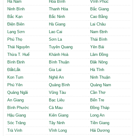
Hà Nam
Hòa Bình
Vĩnh Phúc
Ninh Bình
Thanh Hóa
Bắc Giang
Bắc Kạn
Bắc Ninh
Cao Bằng
Điện Biên
Hà Giang
Lai Châu
Lạng Sơn
Lao Cai
Nam Định
Phú Thọ
Sơn La
Thái Bình
Thái Nguyên
Tuyên Quang
Yên Bái
Thừa T. Huế
Khánh Hoà
Lâm Đồng
Bình Định
Bình Thuận
Đăk Nông
ĐắkLắk
Gia Lai
Hà Tĩnh
Kon Tum
Nghệ An
Ninh Thuận
Phú Yên
Quảng Bình
Quảng Nam
Quảng Ngãi
Vũng Tàu
Cần Thơ
An Giang
Bạc Liêu
Bến Tre
Bình Phước
Cà Mau
Đồng Tháp
Hậu Giang
Kiên Giang
Long An
Sóc Trăng
Tây Ninh
Tiền Giang
Trà Vinh
Vĩnh Long
Hải Dương