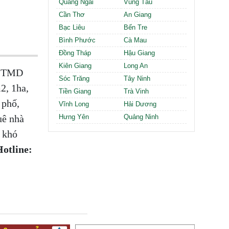
Quảng Ngãi
Vũng Tàu
Cần Thơ
An Giang
Bạc Liêu
Bến Tre
Bình Phước
Cà Mau
Đồng Tháp
Hậu Giang
Kiên Giang
Long An
i, TMD
Sóc Trăng
Tây Ninh
2, 1ha,
Tiền Giang
Trà Vinh
 phố,
Vĩnh Long
Hải Dương
uê nhà
Hưng Yên
Quảng Ninh
 khó
otline: