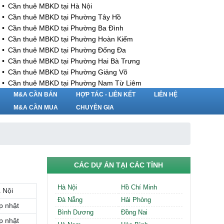
Cần thuê MBKD tại Hà Nội
Cần thuê MBKD tại Phường Tây Hồ
Cần thuê MBKD tại Phường Ba Đình
Cần thuê MBKD tại Phường Hoàn Kiếm
Cần thuê MBKD tại Phường Đống Đa
Cần thuê MBKD tại Phường Hai Bà Trưng
Cần thuê MBKD tại Phường Giảng Võ
Cần thuê MBKD tại Phường Nam Từ Liêm
Cần thuê MBKD tại Phường Cầu Giấy
M&A CẦN BÁN
HỢP TÁC - LIÊN KẾT
LIÊN HỆ
Cần thuê MBKD tại Phường Thanh Xuân
M&A CẦN MUA
CHUYÊN GIA
Cần thuê MBKD tại Phường Long Biên
Cần thuê MBKD tại Phường Hà Đông
Cần thuê MBKD tại Phường Hoàng Mai
Cần thuê MBKD tại Phường Ô Chợ Dừa
Cần thuê MBKD tại Phường Yên Hòa
CÁC DỰ ÁN TẠI CÁC TỈNH
Cần thuê MBKD tại Phường Nghĩa Độ
Cần thuê MBKD tại Phường Phương Liệt
Hà Nội
Hồ Chí Minh
 Nội
Cần thuê MBKD tại Phường Khương Đình
Đà Nẵng
Hải Phòng
Cần thuê MBKD tại Phường Yên Sở
p nhật
Bình Dương
Đồng Nai
Cần thuê MBKD tại Phường Hoàng Liệt
p nhật