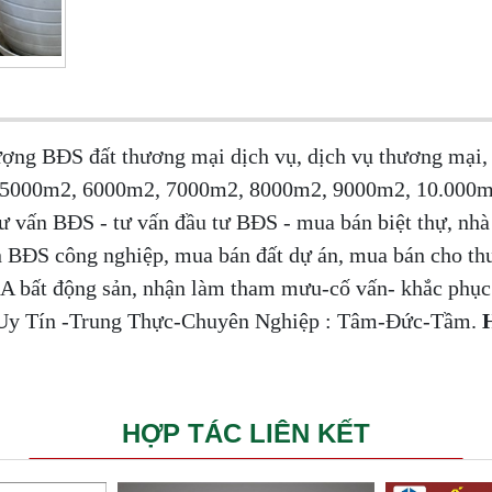
hượng BĐS đất thương mại dịch vụ, dịch vụ thương mạ
 5000m2, 6000m2, 7000m2, 8000m2, 9000m2, 10.000m
tư vấn BĐS - tư vấn đầu tư BĐS - mua bán biệt thự, nhà
 BĐS công nghiệp, mua bán đất dự án, mua bán cho th
 bất động sản, nhận làm tham mưu-cố vấn- khắc phục
n. Uy Tín -Trung Thực-Chuyên Nghiệp : Tâm-Đức-Tầm.
H
HỢP TÁC LIÊN KẾT