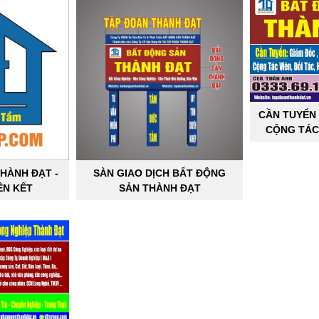
CẦN TUYỂN 
CỘNG TÁC
SẢN C
HÀNH ĐẠT -
SÀN GIAO DỊCH BẤT ĐỘNG
ÊN KẾT
SẢN THÀNH ĐẠT