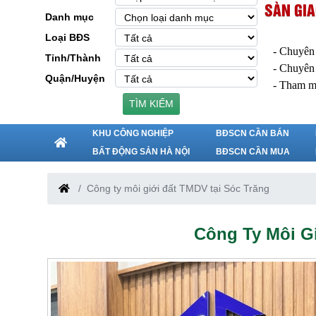
SÀN GIA
Danh mục
Loại BĐS
- Chuyên
Tỉnh/Thành
- Chuyên
Quận/Huyện
- Tham m
TÌM KIẾM
KHU CÔNG NGHIỆP
BĐSCN CẦN BÁN
BẤT ĐỘNG SẢN HÀ NỘI
BĐSCN CẦN MUA
Công ty môi giới đất TMDV tại Sóc Trăng
Công Ty Môi G