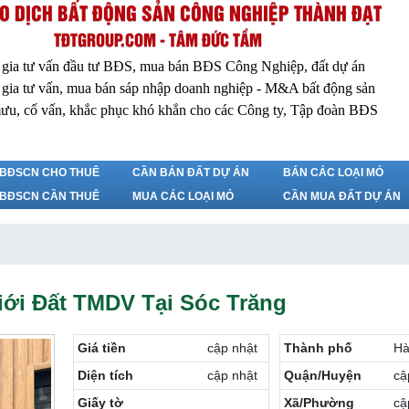
O DỊCH BẤT ĐỘNG SẢN CÔNG NGHIỆP THÀNH ĐẠT
TĐTGROUP.COM - TÂM ĐỨC TẦM
 gia tư vấn đầu tư BĐS, mua bán BĐS Công Nghiệp, đất dự án
 gia tư vấn, mua bán sáp nhập doanh nghiệp - M&A bất động sản
ưu, cố vấn, khắc phục khó khắn cho các Công ty, Tập đoàn BĐS
BĐSCN CHO THUÊ
CẦN BÁN ĐẤT DỰ ÁN
BÁN CÁC LOẠI MỎ
BĐSCN CẦN THUÊ
MUA CÁC LOẠI MỎ
CẦN MUA ĐẤT DỰ ÁN
iới Đất TMDV Tại Sóc Trăng
Giá tiền
cập nhật
Thành phố
Hà
Diện tích
cập nhật
Quận/Huyện
cậ
Giấy tờ
Xã/Phường
cậ