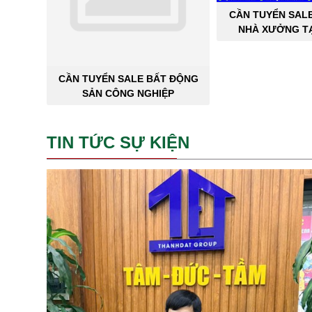
CẦN TUYỂN SAL
NHÀ XƯỞNG TẠ
THÀNH 
CẦN TUYỂN SALE BẤT ĐỘNG
SẢN CÔNG NGHIỆP
TIN TỨC SỰ KIỆN