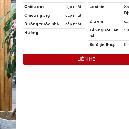
Chiều dọc
cập nhật
Loại tin
Sà
Dị
Chiều ngang
cập nhật
Địa chỉ
cậ
Đường trước nhà
cập nhật
Tên người liên
Vũ
Hướng
hệ
Số điện thoại
09
LIÊN HỆ