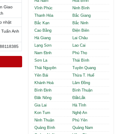
Hà Nam
Hòa Bình
Cần thuê MBKD tại Phường Định Công
n Giao
Cần thuê MBKD tại Phường Tương Mai
Vĩnh Phúc
Ninh Bình
ch
Cần thuê MBKD tại Phường Vĩnh Hưng
Thanh Hóa
Bắc Giang
Cần thuê MBKD tại Phường Lĩnh Nam
p nhật
Bắc Kạn
Bắc Ninh
Cần thuê MBKD tại Phường Hồng Hà
Cao Bằng
Điện Biên
 Tuấn Anh
Cần thuê MBKD tại Phường Láng
Hà Giang
Lai Châu
Cần thuê MBKD tại Phường Văn Miếu
Lạng Sơn
Lao Cai
88118385
Cần thuê MBKD tại Phường Kim Liên
Nam Định
Phú Thọ
Cần thuê MBKD tại Phường Bạch Mai
Cần thuê MBKD tại Phường Vĩnh Tuy
Sơn La
Thái Bình
Thái Nguyên
Tuyên Quang
Yên Bái
Thừa T. Huế
Khánh Hoà
Lâm Đồng
Bình Định
Bình Thuận
Đăk Nông
ĐắkLắk
Gia Lai
Hà Tĩnh
Kon Tum
Nghệ An
Ninh Thuận
Phú Yên
Quảng Bình
Quảng Nam