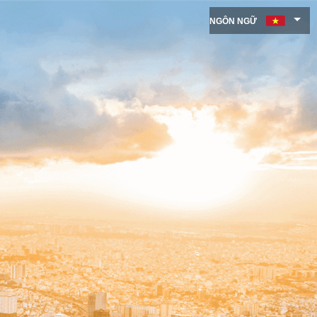
NGÔN NGỮ