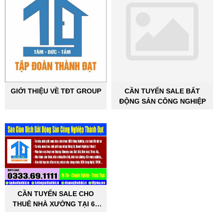
GIỚI THIỆU VỀ TĐT GROUP
CẦN TUYỂN SALE BẤT
ĐỘNG SẢN CÔNG NGHIỆP
CẦN TUYỂN SALE CHO
THUÊ NHÀ XƯỞNG TẠI 63
TỈNH THÀNH PHỐ