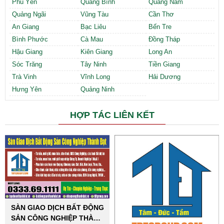
Phú Yên
Quảng Bình
Quảng Nam
Quảng Ngãi
Vũng Tàu
Cần Thơ
An Giang
Bạc Liêu
Bến Tre
Bình Phước
Cà Mau
Đồng Tháp
Hậu Giang
Kiên Giang
Long An
Sóc Trăng
Tây Ninh
Tiền Giang
Trà Vinh
Vĩnh Long
Hải Dương
Hưng Yên
Quảng Ninh
HỢP TÁC LIÊN KẾT
SÀN GIAO DỊCH BẤT ĐỘNG
SẢN CÔNG NGHIỆP THÀNH