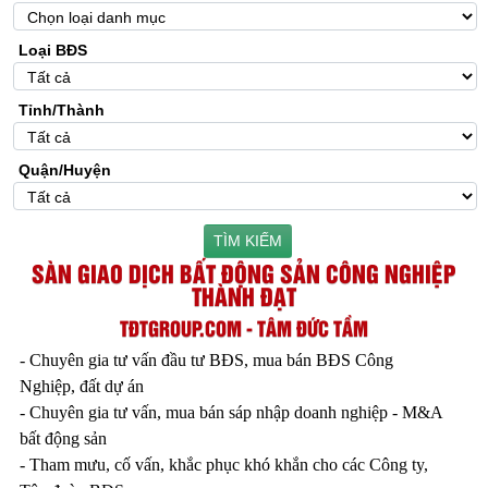
Loại BĐS
Tỉnh/Thành
Quận/Huyện
TÌM KIẾM
SÀN GIAO DỊCH BẤT ĐỘNG SẢN CÔNG NGHIỆP
THÀNH ĐẠT
TĐTGROUP.COM - TÂM ĐỨC TẦM
- Chuyên gia tư vấn đầu tư BĐS, mua bán BĐS Công
Nghiệp, đất dự án
- Chuyên gia tư vấn, mua bán sáp nhập doanh nghiệp - M&A
bất động sản
- Tham mưu, cố vấn, khắc phục khó khắn cho các Công ty,