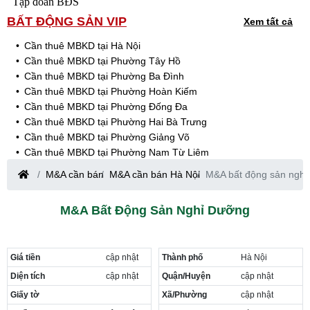
Tập đoàn BĐS
BẤT ĐỘNG SẢN VIP
Xem tất cả
Cần thuê MBKD tại Hà Nội
Cần thuê MBKD tại Phường Tây Hồ
Cần thuê MBKD tại Phường Ba Đình
Cần thuê MBKD tại Phường Hoàn Kiếm
Cần thuê MBKD tại Phường Đống Đa
Cần thuê MBKD tại Phường Hai Bà Trưng
Cần thuê MBKD tại Phường Giảng Võ
Cần thuê MBKD tại Phường Nam Từ Liêm
Cần thuê MBKD tại Phường Cầu Giấy
M&A cần bán
M&A cần bán Hà Nội
M&A bất động sản nghỉ
Cần thuê MBKD tại Phường Thanh Xuân
Cần thuê MBKD tại Phường Long Biên
M&A Bất Động Sản Nghỉ Dưỡng
Cần thuê MBKD tại Phường Hà Đông
Cần thuê MBKD tại Phường Hoàng Mai
Cần thuê MBKD tại Phường Ô Chợ Dừa
Giá tiền
cập nhật
Thành phố
Hà Nội
Cần thuê MBKD tại Phường Yên Hòa
Cần thuê MBKD tại Phường Nghĩa Độ
Diện tích
cập nhật
Quận/Huyện
cập nhật
Cần thuê MBKD tại Phường Phương Liệt
Giấy tờ
Xã/Phường
cập nhật
Cần thuê MBKD tại Phường Khương Đình