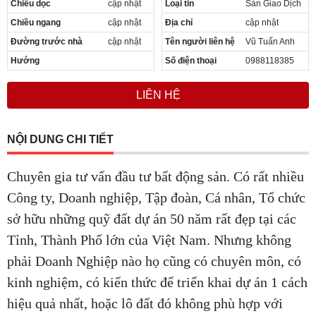
Chiều dọc
cập nhật
Loại tin
Sàn Giao Dịch
Cần thuê MBKD tại Phường Yên Sở
Chiều ngang
cập nhật
Địa chỉ
cập nhật
Cần thuê MBKD tại Phường Hoàng Liệt
Cần thuê MBKD tại Phường Định Công
Đường trước nhà
cập nhật
Tên người liên hệ
Vũ Tuấn Anh
Cần thuê MBKD tại Phường Tương Mai
Hướng
Số điện thoại
0988118385
Cần thuê MBKD tại Phường Vĩnh Hưng
Cần thuê MBKD tại Phường Lĩnh Nam
LIÊN HỆ
Cần thuê MBKD tại Phường Hồng Hà
Cần thuê MBKD tại Phường Láng
Cần thuê MBKD tại Phường Văn Miếu
NỘI DUNG CHI TIẾT
Cần thuê MBKD tại Phường Kim Liên
Cần thuê MBKD tại Phường Bạch Mai
Chuyên gia tư vấn đầu tư bất động sản. Có rất nhiều
Cần thuê MBKD tại Phường Vĩnh Tuy
Công ty, Doanh nghiệp, Tập đoàn, Cá nhân, Tổ chức
sở hữu những quỹ đất dự án 50 năm rất đẹp tại các
Tỉnh, Thành Phố lớn của Việt Nam. Nhưng không
phải Doanh Nghiệp nào họ cũng có chuyên môn, có
kinh nghiệm, có kiến thức để triển khai dự án 1 cách
hiệu quả nhất, hoặc lô đất đó không phù hợp với