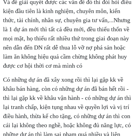
Và để giải quyết được các vấn đề đó thì đòi hỏi điều
kiện đầu tiên là kinh nghiệm, chuyên môn, kiến
thức, tài chính, nhân sự, chuyên gia tư vấn,...Nhưng
là 1 dự án mới thì tất cả đều mới, đều thiếu thốn về
mọi mặt, họ thiếu rất nhiều thứ trong giai đoạn này
nên dẫn đến DN rất dễ thua lỗ vỡ nợ phá sản hoặc
làm ăn không hiệu quả cầm chừng không phát huy
được cơ hội thời cơ mà mình có
Có những dự án đã xây xong rồi thì lại gặp kk về
khâu bán hàng, còn có những dự án đã bán hết rồi -
thì lại gặp kk về khâu vận hành - có những dự án thì
lại tranh chấp, kiện tụng nhau về quyền lợi và vị trí
điều hành, thừa kế cho tặng, có những dự án thì con
cái lại không theo nghề, hoặc không đủ năng lực, có
những dự án thì làm sai phạm quá nhiều và liên