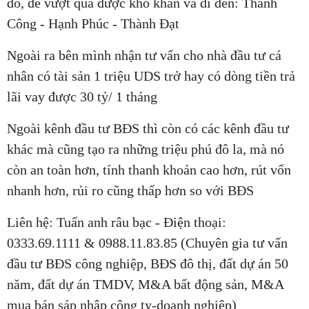
đó, để vượt qua được khó khăn và đi đến: Thành
Công - Hạnh Phúc - Thành Đạt
Ngoài ra bên mình nhận tư vấn cho nhà đầu tư cá
nhân có tài sản 1 triệu UDS trở hay có dòng tiền trả
lãi vay được 30 tỷ/ 1 tháng
Ngoài kênh đầu tư BĐS thì còn có các kênh đầu tư
khác mà cũng tạo ra những triệu phú đô la, mà nó
còn an toàn hơn, tính thanh khoản cao hơn, rút vốn
nhanh hơn, rủi ro cũng thấp hơn so với BĐS
Liên hệ: Tuấn anh râu bạc - Điện thoại:
0333.69.1111 & 0988.11.83.85 (Chuyên gia tư vấn
đầu tư BĐS công nghiệp, BĐS đô thị, đất dự án 50
năm, đất dự án TMDV, M&A bất động sản, M&A
mua bán sáp nhập công ty-doanh nghiệp)