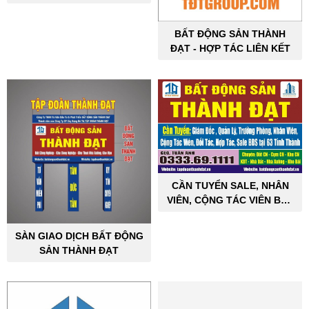
ĐẠT
BẤT ĐỘNG SẢN THÀNH
ĐẠT - HỢP TÁC LIÊN KẾT
CẦN TUYỂN SALE, NHÂN
VIÊN, CỘNG TÁC VIÊN BẤT
ĐỘNG SẢN CÔNG NGHIỆP
SÀN GIAO DỊCH BẤT ĐỘNG
SẢN THÀNH ĐẠT