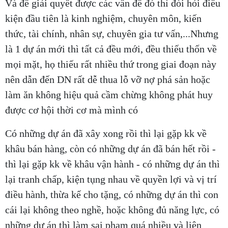
Và để giải quyết được các vấn đề đó thì đòi hỏi điều
kiện đầu tiên là kinh nghiệm, chuyên môn, kiến
thức, tài chính, nhân sự, chuyên gia tư vấn,...Nhưng
là 1 dự án mới thì tất cả đều mới, đều thiếu thốn về
mọi mặt, họ thiếu rất nhiều thứ trong giai đoạn này
nên dẫn đến DN rất dễ thua lỗ vỡ nợ phá sản hoặc
làm ăn không hiệu quả cầm chừng không phát huy
được cơ hội thời cơ mà mình có
Có những dự án đã xây xong rồi thì lại gặp kk về
khâu bán hàng, còn có những dự án đã bán hết rồi -
thì lại gặp kk về khâu vận hành - có những dự án thì
lại tranh chấp, kiện tụng nhau về quyền lợi và vị trí
điều hành, thừa kế cho tặng, có những dự án thì con
cái lại không theo nghề, hoặc không đủ năng lực, có
những dự án thì làm sai phạm quá nhiều và liên