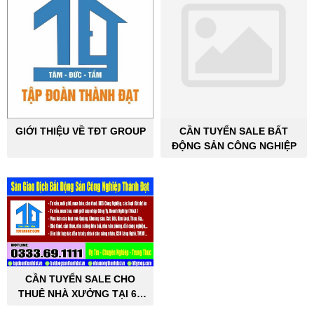
GIỚI THIỆU VỀ TĐT GROUP
CẦN TUYỂN SALE BẤT
ĐỘNG SẢN CÔNG NGHIỆP
CẦN TUYỂN SALE CHO
THUÊ NHÀ XƯỞNG TẠI 63
TỈNH THÀNH PHỐ