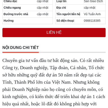
Chiều dọc
cập nhật
Loại tin
Sàn Giao Dịch
Cần thuê MBKD tại Phường Yên Sở
Chiều ngang
cập nhật
Địa chỉ
cập nhật
Cần thuê MBKD tại Phường Hoàng Liệt
Cần thuê MBKD tại Phường Định Công
Đường trước nhà
cập nhật
Tên người liên hệ
Vũ Tuấn Anh
Cần thuê MBKD tại Phường Tương Mai
Hướng
Số điện thoại
0988118385
Cần thuê MBKD tại Phường Vĩnh Hưng
Cần thuê MBKD tại Phường Lĩnh Nam
LIÊN HỆ
Cần thuê MBKD tại Phường Hồng Hà
Cần thuê MBKD tại Phường Láng
Cần thuê MBKD tại Phường Văn Miếu
NỘI DUNG CHI TIẾT
Cần thuê MBKD tại Phường Kim Liên
Cần thuê MBKD tại Phường Bạch Mai
Chuyên gia tư vấn đầu tư bất động sản. Có rất nhiều
Cần thuê MBKD tại Phường Vĩnh Tuy
Công ty, Doanh nghiệp, Tập đoàn, Cá nhân, Tổ chức
sở hữu những quỹ đất dự án 50 năm rất đẹp tại các
Tỉnh, Thành Phố lớn của Việt Nam. Nhưng không
phải Doanh Nghiệp nào họ cũng có chuyên môn, có
kinh nghiệm, có kiến thức để triển khai dự án 1 cách
hiệu quả nhất, hoặc lô đất đó không phù hợp với