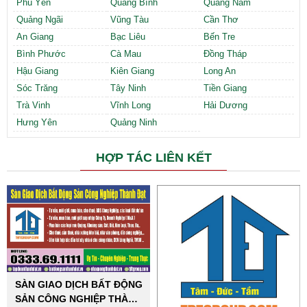
Phú Yên
Quảng Bình
Quảng Nam
Quảng Ngãi
Vũng Tàu
Cần Thơ
An Giang
Bạc Liêu
Bến Tre
Bình Phước
Cà Mau
Đồng Tháp
Hậu Giang
Kiên Giang
Long An
Sóc Trăng
Tây Ninh
Tiền Giang
Trà Vinh
Vĩnh Long
Hải Dương
Hưng Yên
Quảng Ninh
HỢP TÁC LIÊN KẾT
SÀN GIAO DỊCH BẤT ĐỘNG
SẢN CÔNG NGHIỆP THÀNH