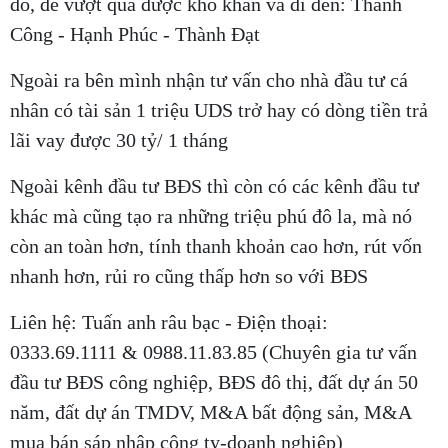
đó, để vượt qua được khó khăn và đi đến: Thành
Công - Hạnh Phúc - Thành Đạt
Ngoài ra bên mình nhận tư vấn cho nhà đầu tư cá
nhân có tài sản 1 triệu UDS trở hay có dòng tiền trả
lãi vay được 30 tỷ/ 1 tháng
Ngoài kênh đầu tư BĐS thì còn có các kênh đầu tư
khác mà cũng tạo ra những triệu phú đô la, mà nó
còn an toàn hơn, tính thanh khoản cao hơn, rút vốn
nhanh hơn, rủi ro cũng thấp hơn so với BĐS
Liên hệ: Tuấn anh râu bạc - Điện thoại:
0333.69.1111 & 0988.11.83.85 (Chuyên gia tư vấn
đầu tư BĐS công nghiệp, BĐS đô thị, đất dự án 50
năm, đất dự án TMDV, M&A bất động sản, M&A
mua bán sáp nhập công ty-doanh nghiệp)