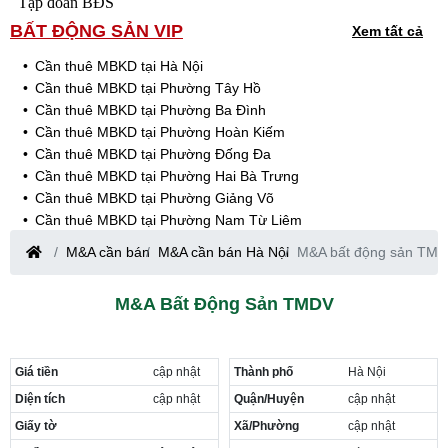
Tập đoàn BĐS
BẤT ĐỘNG SẢN VIP
Xem tất cả
Cần thuê MBKD tại Hà Nội
Cần thuê MBKD tại Phường Tây Hồ
Cần thuê MBKD tại Phường Ba Đình
Cần thuê MBKD tại Phường Hoàn Kiếm
Cần thuê MBKD tại Phường Đống Đa
Cần thuê MBKD tại Phường Hai Bà Trưng
Cần thuê MBKD tại Phường Giảng Võ
Cần thuê MBKD tại Phường Nam Từ Liêm
Cần thuê MBKD tại Phường Cầu Giấy
M&A cần bán
M&A cần bán Hà Nội
M&A bất động sản TM
Cần thuê MBKD tại Phường Thanh Xuân
Cần thuê MBKD tại Phường Long Biên
M&A Bất Động Sản TMDV
Cần thuê MBKD tại Phường Hà Đông
Cần thuê MBKD tại Phường Hoàng Mai
Cần thuê MBKD tại Phường Ô Chợ Dừa
Giá tiền
cập nhật
Thành phố
Hà Nội
Cần thuê MBKD tại Phường Yên Hòa
Cần thuê MBKD tại Phường Nghĩa Độ
Diện tích
cập nhật
Quận/Huyện
cập nhật
Cần thuê MBKD tại Phường Phương Liệt
Giấy tờ
Xã/Phường
cập nhật
Cần thuê MBKD tại Phường Khương Đình