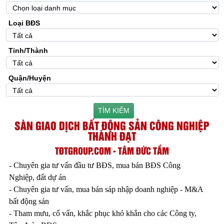
Loại BĐS
Tỉnh/Thành
Quận/Huyện
TÌM KIẾM
SÀN GIAO DỊCH BẤT ĐỘNG SẢN CÔNG NGHIỆP
THÀNH ĐẠT
TĐTGROUP.COM - TÂM ĐỨC TẦM
- Chuyên gia tư vấn đầu tư BĐS, mua bán BĐS Công
Nghiệp, đất dự án
- Chuyên gia tư vấn, mua bán sáp nhập doanh nghiệp - M&A
bất động sản
- Tham mưu, cố vấn, khắc phục khó khắn cho các Công ty,