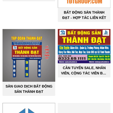
ĐẠT
BẤT ĐỘNG SẢN THÀNH
ĐẠT - HỢP TÁC LIÊN KẾT
CẦN TUYỂN SALE, NHÂN
VIÊN, CỘNG TÁC VIÊN BẤT
ĐỘNG SẢN CÔNG NGHIỆP
SÀN GIAO DỊCH BẤT ĐỘNG
SẢN THÀNH ĐẠT