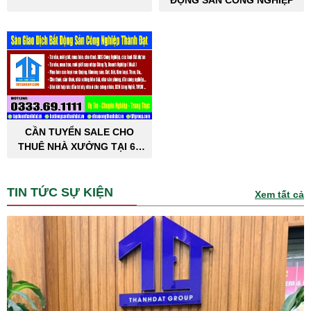
ĐỘNG SẢN CÔNG NGHIỆP
CẦN TUYỂN SALE CHO
THUÊ NHÀ XƯỞNG TẠI 63
TỈNH THÀNH PHỐ
TIN TỨC SỰ KIỆN
Xem tất cả