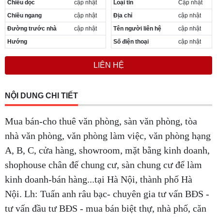
Chiều dọc
cập nhật
Loại tin
Cập nhật
Cần thuê MBKD tại Phường Yên Sở
Chiều ngang
cập nhật
Địa chỉ
cập nhật
Cần thuê MBKD tại Phường Hoàng Liệt
Cần thuê MBKD tại Phường Định Công
Đường trước nhà
cập nhật
Tên người liên hệ
cập nhật
Cần thuê MBKD tại Phường Tương Mai
Hướng
Số điện thoại
cập nhật
Cần thuê MBKD tại Phường Vĩnh Hưng
Cần thuê MBKD tại Phường Lĩnh Nam
LIÊN HỆ
Cần thuê MBKD tại Phường Hồng Hà
Cần thuê MBKD tại Phường Láng
Cần thuê MBKD tại Phường Văn Miếu
NỘI DUNG CHI TIẾT
Cần thuê MBKD tại Phường Kim Liên
Cần thuê MBKD tại Phường Bạch Mai
Mua bán-cho thuê văn phòng, sàn văn phòng, tòa
Cần thuê MBKD tại Phường Vĩnh Tuy
nhà văn phòng, văn phòng làm việc, văn phòng hạng
A, B, C, cửa hàng, showroom, mặt bằng kinh doanh,
shophouse chân đế chung cư, sàn chung cư để làm
kinh doanh-bán hàng...tại Hà Nội, thành phố Hà
Nội. Lh: Tuấn anh râu bạc- chuyên gia tư vấn BĐS -
tư vấn đầu tư BĐS - mua bán biệt thự, nhà phố, căn