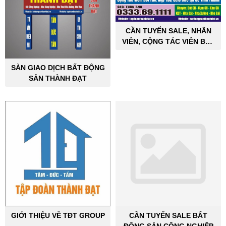
CẦN TUYỂN SALE, NHÂN
VIÊN, CỘNG TÁC VIÊN BẤT
ĐỘNG SẢN CÔNG NGHIỆP
SÀN GIAO DỊCH BẤT ĐỘNG
SẢN THÀNH ĐẠT
GIỚI THIỆU VỀ TĐT GROUP
CẦN TUYỂN SALE BẤT