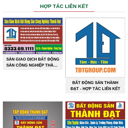
HỢP TÁC LIÊN KẾT
SÀN GIAO DỊCH BẤT ĐỘNG
SẢN CÔNG NGHIỆP THÀNH
ĐẠT
BẤT ĐỘNG SẢN THÀNH
ĐẠT - HỢP TÁC LIÊN KẾT