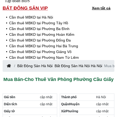
Tập đoàn BĐS
BẤT ĐỘNG SẢN VIP
Xem tất cả
Cần thuê MBKD tại Hà Nội
Cần thuê MBKD tại Phường Tây Hồ
Cần thuê MBKD tại Phường Ba Đình
Cần thuê MBKD tại Phường Hoàn Kiếm
Cần thuê MBKD tại Phường Đống Đa
Cần thuê MBKD tại Phường Hai Bà Trưng
Cần thuê MBKD tại Phường Giảng Võ
Cần thuê MBKD tại Phường Nam Từ Liêm
Cần thuê MBKD tại Phường Cầu Giấy
Bất Động Sản Hà Nội
Bất Động Sản Hà Nội Hà Nội
Mua bá
Cần thuê MBKD tại Phường Thanh Xuân
Cần thuê MBKD tại Phường Long Biên
Mua Bán-Cho Thuê Văn Phòng Phường Cầu Giấy
Cần thuê MBKD tại Phường Hà Đông
Cần thuê MBKD tại Phường Hoàng Mai
Cần thuê MBKD tại Phường Ô Chợ Dừa
Giá tiền
cập nhật
Thành phố
Hà Nội
Cần thuê MBKD tại Phường Yên Hòa
Cần thuê MBKD tại Phường Nghĩa Độ
Diện tích
cập nhật
Quận/Huyện
cập nhật
Cần thuê MBKD tại Phường Phương Liệt
Giấy tờ
Xã/Phường
cập nhật
Cần thuê MBKD tại Phường Khương Đình