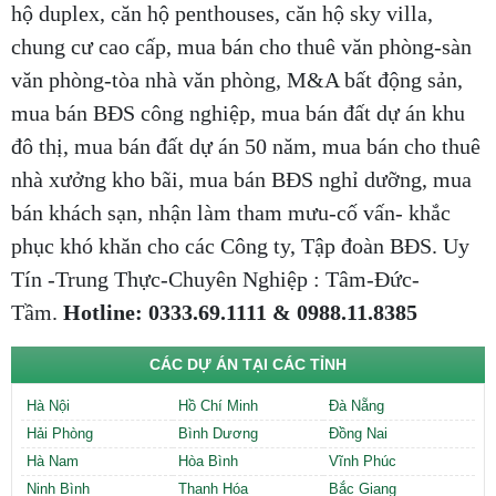
hộ duplex, căn hộ penthouses, căn hộ sky villa,
chung cư cao cấp, mua bán cho thuê văn phòng-sàn
văn phòng-tòa nhà văn phòng, M&A bất động sản,
mua bán BĐS công nghiệp, mua bán đất dự án khu
đô thị, mua bán đất dự án 50 năm, mua bán cho thuê
nhà xưởng kho bãi, mua bán BĐS nghỉ dưỡng, mua
bán khách sạn, nhận làm tham mưu-cố vấn- khắc
phục khó khăn cho các Công ty, Tập đoàn BĐS. Uy
Tín -Trung Thực-Chuyên Nghiệp : Tâm-Đức-
Tầm.
Hotline: 0333.69.1111 & 0988.11.8385
CÁC DỰ ÁN TẠI CÁC TỈNH
Hà Nội
Hồ Chí Minh
Đà Nẵng
Hải Phòng
Bình Dương
Đồng Nai
Hà Nam
Hòa Bình
Vĩnh Phúc
Ninh Bình
Thanh Hóa
Bắc Giang