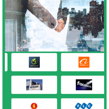
M&A CẦN MUA tại An Giang
M&A CẦN MUA tại Bạc Liêu
M&A CẦN MUA tại Bến Tre
M&A CẦN MUA tại Bình Phước
M&A CẦN MUA tại Cà Mau
M&A CẦN MUA tại Đồng Tháp
M&A CẦN MUA tại Hậu Giang
M&A CẦN MUA tại Kiên Giang
M&A CẦN MUA tại Long An
M&A CẦN MUA tại Sóc Trăng
M&A CẦN MUA tại Tây Ninh
M&A CẦN MUA tại Tiền Giang
M&A CẦN MUA tại Trà Vinh
M&A CẦN MUA tại Vĩnh Long
M&A CẦN MUA tại Hải Dương
M&A CẦN MUA tại Hưng Yên
M&A CẦN MUA tại Quảng Ninh