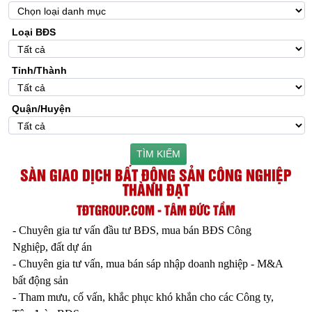
Loại BĐS
Tỉnh/Thành
Quận/Huyện
TÌM KIẾM
SÀN GIAO DỊCH BẤT ĐỘNG SẢN CÔNG NGHIỆP
THÀNH ĐẠT
TĐTGROUP.COM - TÂM ĐỨC TẦM
- Chuyên gia tư vấn đầu tư BĐS, mua bán BĐS Công
Nghiệp, đất dự án
- Chuyên gia tư vấn, mua bán sáp nhập doanh nghiệp - M&A
bất động sản
- Tham mưu, cố vấn, khắc phục khó khắn cho các Công ty,