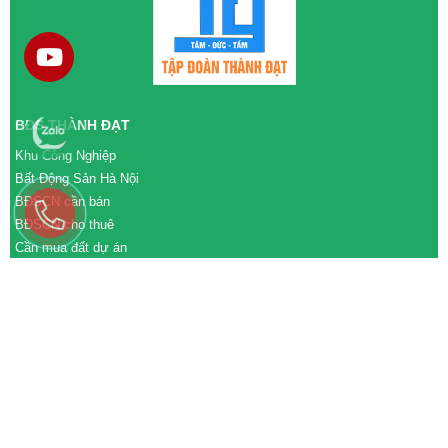
BĐS THÀNH ĐẠT
Khu Công Nghiệp
Bất Động Sản Hà Nội
BĐSCN cần bán
BĐSCN cho thuê
Cần mua đất dự án
Cần bán đất dự án
M&A cần mua
M&A cần bán
WEBSITE
tđtgroup.com
tapdoanthanhdat.vn
batdongsanthanhdat.vn