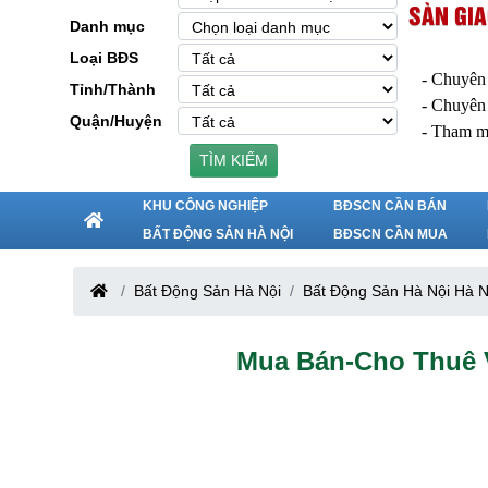
SÀN GIA
Danh mục
Loại BĐS
- Chuyên
Tỉnh/Thành
- Chuyên
Quận/Huyện
- Tham m
TÌM KIẾM
KHU CÔNG NGHIỆP
BĐSCN CẦN BÁN
BẤT ĐỘNG SẢN HÀ NỘI
BĐSCN CẦN MUA
Bất Động Sản Hà Nội
Bất Động Sản Hà Nội Hà N
Mua Bán-Cho Thuê