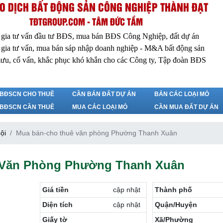
O DỊCH BẤT ĐỘNG SẢN CÔNG NGHIỆP THÀNH ĐẠT
TĐTGROUP.COM - TÂM ĐỨC TẦM
 gia tư vấn đầu tư BĐS, mua bán BĐS Công Nghiệp, đất dự án
 gia tư vấn, mua bán sáp nhập doanh nghiệp - M&A bất động sản
ưu, cố vấn, khắc phục khó khắn cho các Công ty, Tập đoàn BĐS
BĐSCN CHO THUÊ
CẦN BÁN ĐẤT DỰ ÁN
BÁN CÁC LOẠI MỎ
BĐSCN CẦN THUÊ
MUA CÁC LOẠI MỎ
CẦN MUA ĐẤT DỰ ÁN
ội
Mua bán-cho thuê văn phòng Phường Thanh Xuân
 Văn Phòng Phường Thanh Xuân
Giá tiền
cập nhật
Thành phố
Diện tích
cập nhật
Quận/Huyện
Giấy tờ
Xã/Phường