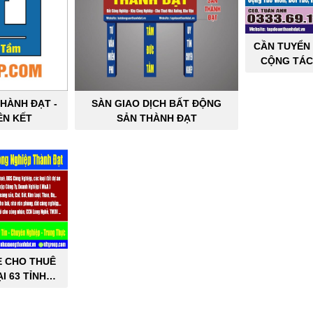
CẦN TUYỂN 
CỘNG TÁC
SẢN C
HÀNH ĐẠT -
SÀN GIAO DỊCH BẤT ĐỘNG
ÊN KẾT
SẢN THÀNH ĐẠT
E CHO THUÊ
I 63 TỈNH
PHỐ