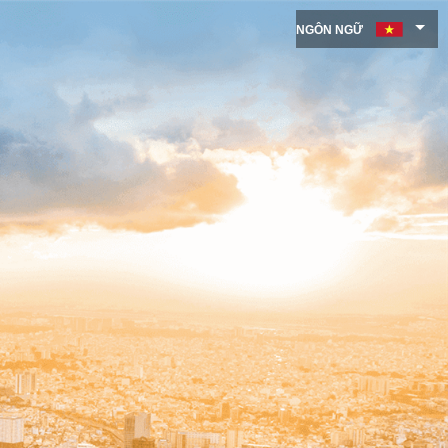
NGÔN NGỮ