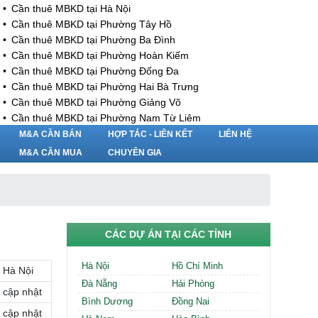
Cần thuê MBKD tại Hà Nội
Cần thuê MBKD tại Phường Tây Hồ
Cần thuê MBKD tại Phường Ba Đình
Cần thuê MBKD tại Phường Hoàn Kiếm
Cần thuê MBKD tại Phường Đống Đa
Cần thuê MBKD tại Phường Hai Bà Trưng
Cần thuê MBKD tại Phường Giảng Võ
Cần thuê MBKD tại Phường Nam Từ Liêm
Cần thuê MBKD tại Phường Cầu Giấy
M&A CẦN BÁN
HỢP TÁC - LIÊN KẾT
LIÊN HỆ
Cần thuê MBKD tại Phường Thanh Xuân
M&A CẦN MUA
CHUYÊN GIA
Cần thuê MBKD tại Phường Long Biên
Cần thuê MBKD tại Phường Hà Đông
Cần thuê MBKD tại Phường Hoàng Mai
Cần thuê MBKD tại Phường Ô Chợ Dừa
Cần thuê MBKD tại Phường Yên Hòa
CÁC DỰ ÁN TẠI CÁC TỈNH
Cần thuê MBKD tại Phường Nghĩa Độ
Cần thuê MBKD tại Phường Phương Liệt
Hà Nội
Hồ Chí Minh
Hà Nội
Cần thuê MBKD tại Phường Khương Đình
Đà Nẵng
Hải Phòng
Cần thuê MBKD tại Phường Yên Sở
cập nhật
Bình Dương
Đồng Nai
Cần thuê MBKD tại Phường Hoàng Liệt
cập nhật