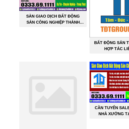
SÀN GIAO DỊCH BẤT ĐỘNG
SẢN CÔNG NGHIỆP THÀNH
ĐẠT
BẤT ĐỘNG SẢN T
HỢP TÁC LI
CẦN TUYỂN SAL
NHÀ XƯỞNG TẠ
THÀNH 