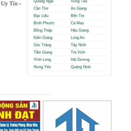
Quảng Ngãi
Vũng Tàu
 Uy Tín -
Cần Thơ
An Giang
Bạc Liêu
Bến Tre
Bình Phước
Cà Mau
Đồng Tháp
Hậu Giang
Kiên Giang
Long An
Sóc Trăng
Tây Ninh
Tiền Giang
Trà Vinh
Vĩnh Long
Hải Dương
Hưng Yên
Quảng Ninh