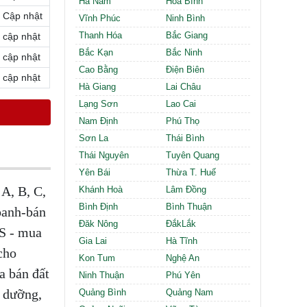
Hà Nam
Hòa Bình
Cần thuê MBKD tại Phường Định Công
Cập nhật
Cần thuê MBKD tại Phường Tương Mai
Vĩnh Phúc
Ninh Bình
Cần thuê MBKD tại Phường Vĩnh Hưng
Thanh Hóa
Bắc Giang
cập nhật
Cần thuê MBKD tại Phường Lĩnh Nam
Bắc Kạn
Bắc Ninh
cập nhật
Cần thuê MBKD tại Phường Hồng Hà
Cao Bằng
Điện Biên
cập nhật
Cần thuê MBKD tại Phường Láng
Hà Giang
Lai Châu
Cần thuê MBKD tại Phường Văn Miếu
Lạng Sơn
Lao Cai
Cần thuê MBKD tại Phường Kim Liên
Nam Định
Phú Thọ
Cần thuê MBKD tại Phường Bạch Mai
Cần thuê MBKD tại Phường Vĩnh Tuy
Sơn La
Thái Bình
Thái Nguyên
Tuyên Quang
Yên Bái
Thừa T. Huế
A, B, C,
Khánh Hoà
Lâm Đồng
Bình Định
Bình Thuận
oanh-bán
Đăk Nông
ĐắkLắk
ĐS - mua
Gia Lai
Hà Tĩnh
cho
Kon Tum
Nghệ An
a bán đất
Ninh Thuận
Phú Yên
ỉ dưỡng,
Quảng Bình
Quảng Nam