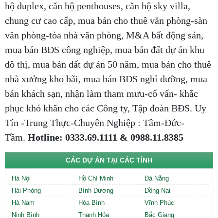
hộ duplex, căn hộ penthouses, căn hộ sky villa,
chung cư cao cấp, mua bán cho thuê văn phòng-sàn
văn phòng-tòa nhà văn phòng, M&A bất động sản,
mua bán BĐS công nghiệp, mua bán đất dự án khu
đô thị, mua bán đất dự án 50 năm, mua bán cho thuê
nhà xưởng kho bãi, mua bán BĐS nghỉ dưỡng, mua
bán khách sạn, nhận làm tham mưu-cố vấn- khắc
phục khó khăn cho các Công ty, Tập đoàn BĐS. Uy
Tín -Trung Thực-Chuyên Nghiệp : Tâm-Đức-
Tầm.
Hotline: 0333.69.1111 & 0988.11.8385
CÁC DỰ ÁN TẠI CÁC TỈNH
Hà Nội
Hồ Chí Minh
Đà Nẵng
Hải Phòng
Bình Dương
Đồng Nai
Hà Nam
Hòa Bình
Vĩnh Phúc
Ninh Bình
Thanh Hóa
Bắc Giang