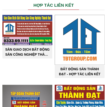
HỢP TÁC LIÊN KẾT
SÀN GIAO DỊCH BẤT ĐỘNG
SẢN CÔNG NGHIỆP THÀNH
ĐẠT
BẤT ĐỘNG SẢN THÀNH
ĐẠT - HỢP TÁC LIÊN KẾT