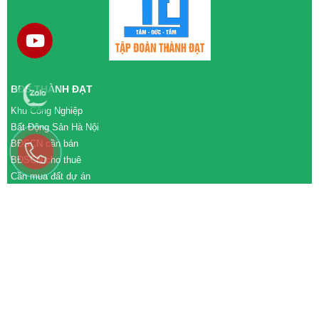
BĐS THÀNH ĐẠT
Khu Công Nghiệp
Bất Động Sản Hà Nội
BĐSCN cần bán
BĐSCN cho thuê
Cần mua đất dự án
Cần bán đất dự án
M&A cần mua
M&A cần bán
WEBSITE
tđtgroup.com
tapdoanthanhdat.vn
batdongsanthanhdat.vn