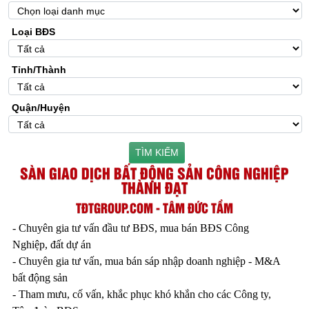
Loại BĐS
Tỉnh/Thành
Quận/Huyện
TÌM KIẾM
SÀN GIAO DỊCH BẤT ĐỘNG SẢN CÔNG NGHIỆP
THÀNH ĐẠT
TĐTGROUP.COM - TÂM ĐỨC TẦM
- Chuyên gia tư vấn đầu tư BĐS, mua bán BĐS Công
Nghiệp, đất dự án
- Chuyên gia tư vấn, mua bán sáp nhập doanh nghiệp - M&A
bất động sản
- Tham mưu, cố vấn, khắc phục khó khắn cho các Công ty,