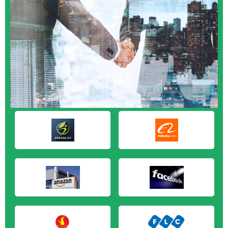
M&A CẦN MUA tại An Giang
M&A CẦN MUA tại Bạc Liêu
M&A CẦN MUA tại Bến Tre
M&A CẦN MUA tại Bình Phước
M&A CẦN MUA tại Cà Mau
M&A CẦN MUA tại Đồng Tháp
M&A CẦN MUA tại Hậu Giang
M&A CẦN MUA tại Kiên Giang
M&A CẦN MUA tại Long An
M&A CẦN MUA tại Sóc Trăng
M&A CẦN MUA tại Tây Ninh
M&A CẦN MUA tại Tiền Giang
M&A CẦN MUA tại Trà Vinh
M&A CẦN MUA tại Vĩnh Long
M&A CẦN MUA tại Hải Dương
M&A CẦN MUA tại Hưng Yên
M&A CẦN MUA tại Quảng Ninh