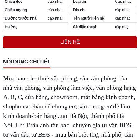
Chiều dọc
cập nhật
Loại tin
Cập nhật
Cần thuê MBKD tại Phường Yên Sở
Chiều ngang
cập nhật
Địa chỉ
cập nhật
Cần thuê MBKD tại Phường Hoàng Liệt
Cần thuê MBKD tại Phường Định Công
Đường trước nhà
cập nhật
Tên người liên hệ
cập nhật
Cần thuê MBKD tại Phường Tương Mai
Hướng
Số điện thoại
cập nhật
Cần thuê MBKD tại Phường Vĩnh Hưng
Cần thuê MBKD tại Phường Lĩnh Nam
LIÊN HỆ
Cần thuê MBKD tại Phường Hồng Hà
Cần thuê MBKD tại Phường Láng
Cần thuê MBKD tại Phường Văn Miếu
NỘI DUNG CHI TIẾT
Cần thuê MBKD tại Phường Kim Liên
Cần thuê MBKD tại Phường Bạch Mai
Mua bán-cho thuê văn phòng, sàn văn phòng, tòa
Cần thuê MBKD tại Phường Vĩnh Tuy
nhà văn phòng, văn phòng làm việc, văn phòng hạng
A, B, C, cửa hàng, showroom, mặt bằng kinh doanh,
shophouse chân đế chung cư, sàn chung cư để làm
kinh doanh-bán hàng...tại Hà Nội, thành phố Hà
Nội. Lh: Tuấn anh râu bạc- chuyên gia tư vấn BĐS -
tư vấn đầu tư BĐS - mua bán biệt thự, nhà phố, căn