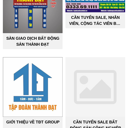
CẦN TUYỂN SALE, NHÂN
VIÊN, CỘNG TÁC VIÊN BẤT
ĐỘNG SẢN CÔNG NGHIỆP
SÀN GIAO DỊCH BẤT ĐỘNG
SẢN THÀNH ĐẠT
GIỚI THIỆU VỀ TĐT GROUP
CẦN TUYỂN SALE BẤT