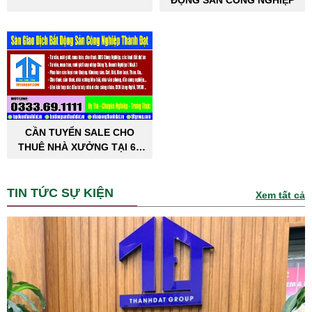
ĐỘNG SẢN CÔNG NGHIỆP
CẦN TUYỂN SALE CHO
THUÊ NHÀ XƯỞNG TẠI 63
TỈNH THÀNH PHỐ
TIN TỨC SỰ KIỆN
Xem tất cả