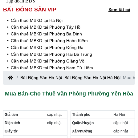
Tập đoàn BĐS
BẤT ĐỘNG SẢN VIP
Xem tất cả
Cần thuê MBKD tại Hà Nội
Cần thuê MBKD tại Phường Tây Hồ
Cần thuê MBKD tại Phường Ba Đình
Cần thuê MBKD tại Phường Hoàn Kiếm
Cần thuê MBKD tại Phường Đống Đa
Cần thuê MBKD tại Phường Hai Bà Trưng
Cần thuê MBKD tại Phường Giảng Võ
Cần thuê MBKD tại Phường Nam Từ Liêm
Cần thuê MBKD tại Phường Cầu Giấy
Bất Động Sản Hà Nội
Bất Động Sản Hà Nội Hà Nội
Mua bá
Cần thuê MBKD tại Phường Thanh Xuân
Cần thuê MBKD tại Phường Long Biên
Mua Bán-Cho Thuê Văn Phòng Phường Yên Hòa
Cần thuê MBKD tại Phường Hà Đông
Cần thuê MBKD tại Phường Hoàng Mai
Cần thuê MBKD tại Phường Ô Chợ Dừa
Giá tiền
cập nhật
Thành phố
Hà Nội
Cần thuê MBKD tại Phường Yên Hòa
Cần thuê MBKD tại Phường Nghĩa Độ
Diện tích
cập nhật
Quận/Huyện
cập nhật
Cần thuê MBKD tại Phường Phương Liệt
Giấy tờ
Xã/Phường
cập nhật
Cần thuê MBKD tại Phường Khương Đình