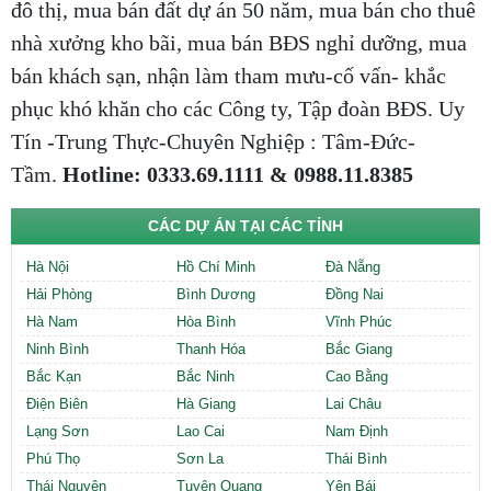
đô thị, mua bán đất dự án 50 năm, mua bán cho thuê
nhà xưởng kho bãi, mua bán BĐS nghỉ dưỡng, mua
bán khách sạn, nhận làm tham mưu-cố vấn- khắc
phục khó khăn cho các Công ty, Tập đoàn BĐS. Uy
Tín -Trung Thực-Chuyên Nghiệp : Tâm-Đức-
Tầm.
Hotline: 0333.69.1111 & 0988.11.8385
CÁC DỰ ÁN TẠI CÁC TỈNH
Hà Nội
Hồ Chí Minh
Đà Nẵng
Hải Phòng
Bình Dương
Đồng Nai
Hà Nam
Hòa Bình
Vĩnh Phúc
Ninh Bình
Thanh Hóa
Bắc Giang
Bắc Kạn
Bắc Ninh
Cao Bằng
Điện Biên
Hà Giang
Lai Châu
Lạng Sơn
Lao Cai
Nam Định
Phú Thọ
Sơn La
Thái Bình
Thái Nguyên
Tuyên Quang
Yên Bái