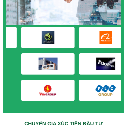
M&A CẦN MUA tại Đồng Tháp
M&A CẦN MUA tại Hậu Giang
M&A CẦN MUA tại Kiên Giang
M&A CẦN MUA tại Long An
M&A CẦN MUA tại Sóc Trăng
M&A CẦN MUA tại Tây Ninh
M&A CẦN MUA tại Tiền Giang
M&A CẦN MUA tại Trà Vinh
M&A CẦN MUA tại Vĩnh Long
M&A CẦN MUA tại Hải Dương
M&A CẦN MUA tại Hưng Yên
M&A CẦN MUA tại Quảng Ninh
CHUYÊN GIA XÚC TIẾN ĐẦU TƯ