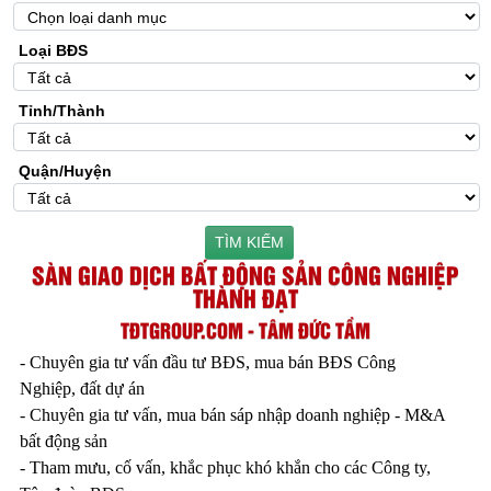
Loại BĐS
Tỉnh/Thành
Quận/Huyện
TÌM KIẾM
SÀN GIAO DỊCH BẤT ĐỘNG SẢN CÔNG NGHIỆP
THÀNH ĐẠT
TĐTGROUP.COM - TÂM ĐỨC TẦM
- Chuyên gia tư vấn đầu tư BĐS, mua bán BĐS Công
Nghiệp, đất dự án
- Chuyên gia tư vấn, mua bán sáp nhập doanh nghiệp - M&A
bất động sản
- Tham mưu, cố vấn, khắc phục khó khắn cho các Công ty,