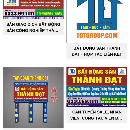
SÀN GIAO DỊCH BẤT ĐỘNG
SẢN CÔNG NGHIỆP THÀNH
ĐẠT
BẤT ĐỘNG SẢN THÀNH
ĐẠT - HỢP TÁC LIÊN KẾT
CẦN TUYỂN SALE, NHÂN
VIÊN, CỘNG TÁC VIÊN BẤT
ĐỘNG SẢN CÔNG NGHIỆP