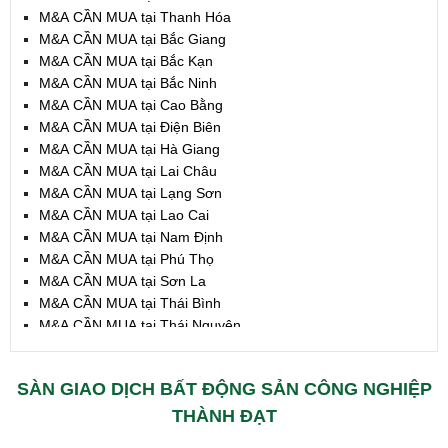
M&A CẦN MUA tại Thanh Hóa
M&A CẦN MUA tại Bắc Giang
M&A CẦN MUA tại Bắc Kạn
M&A CẦN MUA tại Bắc Ninh
M&A CẦN MUA tại Cao Bằng
M&A CẦN MUA tại Điện Biên
M&A CẦN MUA tại Hà Giang
M&A CẦN MUA tại Lai Châu
M&A CẦN MUA tại Lạng Sơn
M&A CẦN MUA tại Lao Cai
M&A CẦN MUA tại Nam Định
M&A CẦN MUA tại Phú Thọ
M&A CẦN MUA tại Sơn La
M&A CẦN MUA tại Thái Bình
M&A CẦN MUA tại Thái Nguyên
M&A CẦN MUA tại Tuyên Quang
M&A CẦN MUA tại Yên Bái
SÀN GIAO DỊCH BẤT ĐỘNG SẢN CÔNG NGHIỆP
M&A CẦN MUA tại Thừa T. Huế
M&A CẦN MUA tại Khánh Hoà
THÀNH ĐẠT
M&A CẦN MUA tại Lâm Đồng