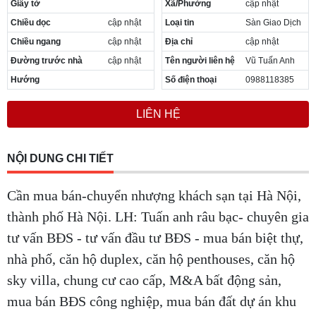
Giấy tờ
Xã/Phường
cập nhật
Cần thuê MBKD tại Phường Yên Sở
Chiều dọc
cập nhật
Loại tin
Sàn Giao Dịch
Cần thuê MBKD tại Phường Hoàng Liệt
Cần thuê MBKD tại Phường Định Công
Chiều ngang
cập nhật
Địa chỉ
cập nhật
Cần thuê MBKD tại Phường Tương Mai
Đường trước nhà
cập nhật
Tên người liên hệ
Vũ Tuấn Anh
Cần thuê MBKD tại Phường Vĩnh Hưng
Hướng
Số điện thoại
0988118385
Cần thuê MBKD tại Phường Lĩnh Nam
Cần thuê MBKD tại Phường Hồng Hà
LIÊN HỆ
Cần thuê MBKD tại Phường Láng
Cần thuê MBKD tại Phường Văn Miếu
Cần thuê MBKD tại Phường Kim Liên
NỘI DUNG CHI TIẾT
Cần thuê MBKD tại Phường Bạch Mai
Cần thuê MBKD tại Phường Vĩnh Tuy
Cần mua bán-chuyển nhượng khách sạn tại Hà Nội,
thành phố Hà Nội. LH: Tuấn anh râu bạc- chuyên gia
tư vấn BĐS - tư vấn đầu tư BĐS - mua bán biệt thự,
nhà phố, căn hộ duplex, căn hộ penthouses, căn hộ
sky villa, chung cư cao cấp, M&A bất động sản,
mua bán BĐS công nghiệp, mua bán đất dự án khu