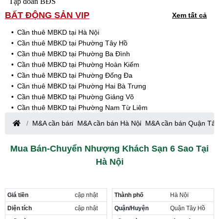
Tập đoàn BĐS
BẤT ĐỘNG SẢN VIP
Xem tất cả
Cần thuê MBKD tại Hà Nội
Cần thuê MBKD tại Phường Tây Hồ
Cần thuê MBKD tại Phường Ba Đình
Cần thuê MBKD tại Phường Hoàn Kiếm
Cần thuê MBKD tại Phường Đống Đa
Cần thuê MBKD tại Phường Hai Bà Trưng
Cần thuê MBKD tại Phường Giảng Võ
Cần thuê MBKD tại Phường Nam Từ Liêm
Cần thuê MBKD tại Phường Cầu Giấy
M&A cần bán
M&A cần bán Hà Nội
M&A cần bán Quận Tây
Cần thuê MBKD tại Phường Thanh Xuân
Cần thuê MBKD tại Phường Long Biên
Mua Bán-Chuyển Nhượng Khách Sạn 6 Sao Tại
Cần thuê MBKD tại Phường Hà Đông
Hà Nội
Cần thuê MBKD tại Phường Hoàng Mai
Cần thuê MBKD tại Phường Ô Chợ Dừa
Cần thuê MBKD tại Phường Yên Hòa
Cần thuê MBKD tại Phường Nghĩa Độ
Giá tiền
cập nhật
Thành phố
Hà Nội
Cần thuê MBKD tại Phường Phương Liệt
Diện tích
cập nhật
Quận/Huyện
Quận Tây Hồ
Cần thuê MBKD tại Phường Khương Đình