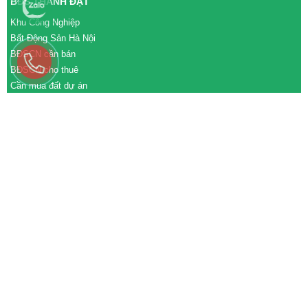
BĐS THÀNH ĐẠT
Khu Công Nghiệp
Bất Động Sản Hà Nội
BĐSCN cần bán
BĐSCN cho thuê
Cần mua đất dự án
Cần bán đất dự án
M&A cần mua
M&A cần bán
WEBSITE
tđtgroup.com
tapdoanthanhdat.vn
batdongsanthanhdat.vn
https://nhaxuongthanhdat.vn/
https://nguonnhanluc.com.vn/
https://bandatkhucongnghiep.com/
subasa.vn
subasa.com