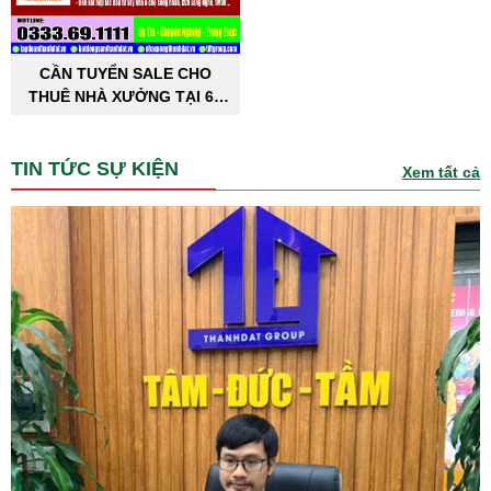
CẦN TUYỂN SALE CHO
THUÊ NHÀ XƯỞNG TẠI 63
TỈNH THÀNH PHỐ
TIN TỨC SỰ KIỆN
Xem tất cả