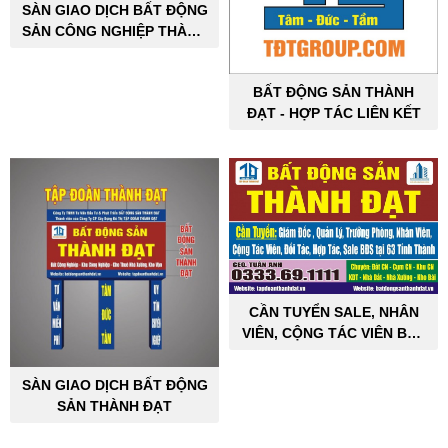
SÀN GIAO DỊCH BẤT ĐỘNG
SẢN CÔNG NGHIỆP THÀNH
ĐẠT
BẤT ĐỘNG SẢN THÀNH
ĐẠT - HỢP TÁC LIÊN KẾT
CẦN TUYỂN SALE, NHÂN
VIÊN, CỘNG TÁC VIÊN BẤT
ĐỘNG SẢN CÔNG NGHIỆP
SÀN GIAO DỊCH BẤT ĐỘNG
SẢN THÀNH ĐẠT