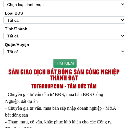
Loại BĐS
Tỉnh/Thành
Quận/Huyện
TÌM KIẾM
SÀN GIAO DỊCH BẤT ĐỘNG SẢN CÔNG NGHIỆP
THÀNH ĐẠT
TĐTGROUP.COM - TÂM ĐỨC TẦM
- Chuyên gia tư vấn đầu tư BĐS, mua bán BĐS Công
Nghiệp, đất dự án
- Chuyên gia tư vấn, mua bán sáp nhập doanh nghiệp - M&A
bất động sản
- Tham mưu, cố vấn, khắc phục khó khắn cho các Công ty,