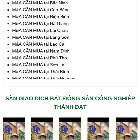
M&A CẦN MUA tại Bắc Ninh
M&A CẦN MUA tại Cao Bằng
M&A CẦN MUA tại Điện Biên
M&A CẦN MUA tại Hà Giang
M&A CẦN MUA tại Lai Châu
M&A CẦN MUA tại Lạng Sơn
M&A CẦN MUA tại Lao Cai
M&A CẦN MUA tại Nam Định
M&A CẦN MUA tại Phú Thọ
M&A CẦN MUA tại Sơn La
M&A CẦN MUA tại Thái Bình
M&A CẦN MUA tại Thái Nguyên
M&A CẦN MUA tại Tuyên Quang
M&A CẦN MUA tại Yên Bái
SÀN GIAO DỊCH BẤT ĐỘNG SẢN CÔNG NGHIỆP
M&A CẦN MUA tại Thừa T. Huế
M&A CẦN MUA tại Khánh Hoà
THÀNH ĐẠT
M&A CẦN MUA tại Lâm Đồng
M&A CẦN MUA tại Bình Định
M&A CẦN MUA tại Bình Thuận
M&A CẦN MUA tại Đăk Nông