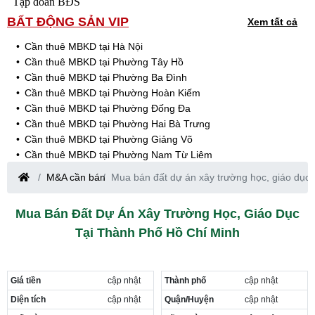
Tập đoàn BĐS
BẤT ĐỘNG SẢN VIP
Xem tất cả
Cần thuê MBKD tại Hà Nội
Cần thuê MBKD tại Phường Tây Hồ
Cần thuê MBKD tại Phường Ba Đình
Cần thuê MBKD tại Phường Hoàn Kiếm
Cần thuê MBKD tại Phường Đống Đa
Cần thuê MBKD tại Phường Hai Bà Trưng
Cần thuê MBKD tại Phường Giảng Võ
Cần thuê MBKD tại Phường Nam Từ Liêm
Cần thuê MBKD tại Phường Cầu Giấy
M&A cần bán
Mua bán đất dự án xây trường học, giáo dục
Cần thuê MBKD tại Phường Thanh Xuân
Cần thuê MBKD tại Phường Long Biên
Mua Bán Đất Dự Án Xây Trường Học, Giáo Dục
Cần thuê MBKD tại Phường Hà Đông
Tại Thành Phố Hồ Chí Minh
Cần thuê MBKD tại Phường Hoàng Mai
Cần thuê MBKD tại Phường Ô Chợ Dừa
Cần thuê MBKD tại Phường Yên Hòa
Cần thuê MBKD tại Phường Nghĩa Độ
Giá tiền
cập nhật
Thành phố
cập nhật
Cần thuê MBKD tại Phường Phương Liệt
Diện tích
cập nhật
Quận/Huyện
cập nhật
Cần thuê MBKD tại Phường Khương Đình