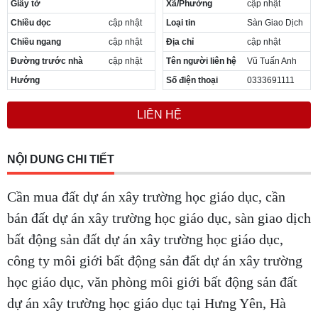
Giấy tờ
Xã/Phường
cập nhật
Cần thuê MBKD tại Phường Yên Sở
Chiều dọc
cập nhật
Loại tin
Sàn Giao Dịch
Cần thuê MBKD tại Phường Hoàng Liệt
Cần thuê MBKD tại Phường Định Công
Chiều ngang
cập nhật
Địa chỉ
cập nhật
Cần thuê MBKD tại Phường Tương Mai
Đường trước nhà
cập nhật
Tên người liên hệ
Vũ Tuấn Anh
Cần thuê MBKD tại Phường Vĩnh Hưng
Hướng
Số điện thoại
0333691111
Cần thuê MBKD tại Phường Lĩnh Nam
Cần thuê MBKD tại Phường Hồng Hà
LIÊN HỆ
Cần thuê MBKD tại Phường Láng
Cần thuê MBKD tại Phường Văn Miếu
Cần thuê MBKD tại Phường Kim Liên
NỘI DUNG CHI TIẾT
Cần thuê MBKD tại Phường Bạch Mai
Cần thuê MBKD tại Phường Vĩnh Tuy
Cần mua đất dự án xây trường học giáo dục, cần
bán đất dự án xây trường học giáo dục, sàn giao dịch
bất động sản đất dự án xây trường học giáo dục,
công ty môi giới bất động sản đất dự án xây trường
học giáo dục, văn phòng môi giới bất động sản đất
dự án xây trường học giáo dục tại Hưng Yên, Hà