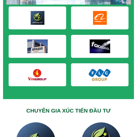
M&A CẦN MUA tại Sóc Trăng
M&A CẦN MUA tại Tây Ninh
M&A CẦN MUA tại Tiền Giang
M&A CẦN MUA tại Trà Vinh
M&A CẦN MUA tại Vĩnh Long
M&A CẦN MUA tại Hải Dương
M&A CẦN MUA tại Hưng Yên
M&A CẦN MUA tại Quảng Ninh
CHUYÊN GIA XÚC TIẾN ĐẦU TƯ