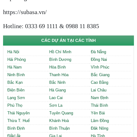
https://subasa.vn/
Hotline: 0333 69 1111 & 0988 11 8385
CÁC DỰ ÁN TẠI CÁC TỈNH
Hà Nội
Hồ Chí Minh
Đà Nẵng
Hải Phòng
Bình Dương
Đồng Nai
Hà Nam
Hòa Bình
Vĩnh Phúc
Ninh Bình
Thanh Hóa
Bắc Giang
Bắc Kạn
Bắc Ninh
Cao Bằng
Điện Biên
Hà Giang
Lai Châu
Lạng Sơn
Lao Cai
Nam Định
Phú Thọ
Sơn La
Thái Bình
Thái Nguyên
Tuyên Quang
Yên Bái
Thừa T. Huế
Khánh Hoà
Lâm Đồng
Bình Định
Bình Thuận
Đăk Nông
ĐắkLắk
Gia Lai
Hà Tĩnh