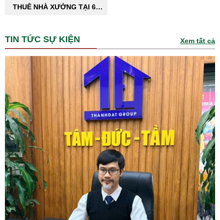
THUÊ NHÀ XƯỞNG TẠI 63
TỈNH THÀNH PHỐ
TIN TỨC SỰ KIỆN
Xem tất cả