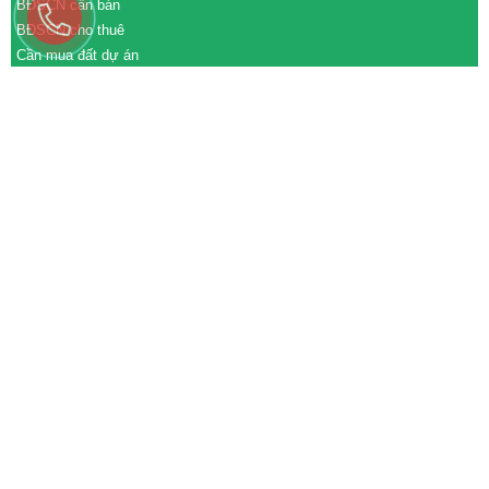
BĐSCN cần bán
BĐSCN cho thuê
Cần mua đất dự án
Cần bán đất dự án
M&A cần mua
M&A cần bán
WEBSITE
tđtgroup.com
tapdoanthanhdat.vn
batdongsanthanhdat.vn
https://nhaxuongthanhdat.vn/
https://nguonnhanluc.com.vn/
https://bandatkhucongnghiep.com/
subasa.vn
subasa.com
subasa.com.vn
HỖ TRỢ KHÁCH HÀNG