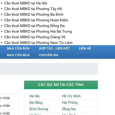
Cần thuê MBKD tại Hà Nội
Cần thuê MBKD tại Phường Tây Hồ
Cần thuê MBKD tại Phường Ba Đình
Cần thuê MBKD tại Phường Hoàn Kiếm
Cần thuê MBKD tại Phường Đống Đa
Cần thuê MBKD tại Phường Hai Bà Trưng
Cần thuê MBKD tại Phường Giảng Võ
Cần thuê MBKD tại Phường Nam Từ Liêm
Cần thuê MBKD tại Phường Cầu Giấy
M&A CẦN BÁN
HỢP TÁC - LIÊN KẾT
LIÊN HỆ
Cần thuê MBKD tại Phường Thanh Xuân
M&A CẦN MUA
CHUYÊN GIA
Cần thuê MBKD tại Phường Long Biên
Cần thuê MBKD tại Phường Hà Đông
Cần thuê MBKD tại Phường Hoàng Mai
Cần thuê MBKD tại Phường Ô Chợ Dừa
Cần thuê MBKD tại Phường Yên Hòa
CÁC DỰ ÁN TẠI CÁC TỈNH
Cần thuê MBKD tại Phường Nghĩa Độ
Cần thuê MBKD tại Phường Phương Liệt
Hà Nội
Hồ Chí Minh
p nhật
Cần thuê MBKD tại Phường Khương Đình
Đà Nẵng
Hải Phòng
Cần thuê MBKD tại Phường Yên Sở
p nhật
Bình Dương
Đồng Nai
Cần thuê MBKD tại Phường Hoàng Liệt
p nhật