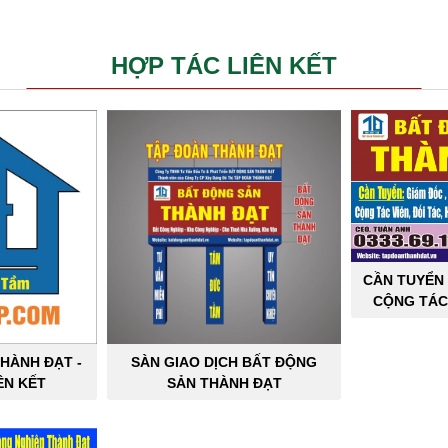
HỢP TÁC LIÊN KẾT
CẦN TUYỂN 
CỘNG TÁC
SẢN C
HÀNH ĐẠT -
SÀN GIAO DỊCH BẤT ĐỘNG
ÊN KẾT
SẢN THÀNH ĐẠT