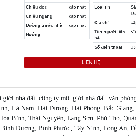
Chiều dọc
cập nhật
Loại tin
Sà
Dị
Chiều ngang
cập nhật
Địa chỉ
cậ
Đường trước nhà
cập nhật
Tên người liên
Vũ
Hướng
hệ
Số điện thoại
03
LIÊN HỆ
i giới nhà đất, công ty môi giới nhà đất, văn phò
Ninh, Hà Nam, Hải Dương, Hải Phòng, Bắc Giang,
Hòa Bình, Thái Nguyên, Lạng Sơn, Phú Thọ, Quả
 Bình Dương, Bình Phước, Tây Ninh, Long An, 