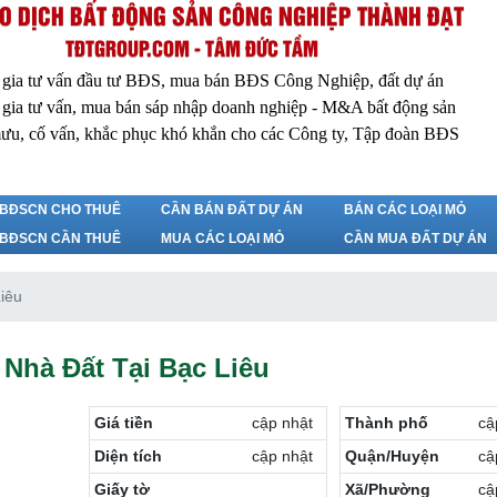
O DỊCH BẤT ĐỘNG SẢN CÔNG NGHIỆP THÀNH ĐẠT
TĐTGROUP.COM - TÂM ĐỨC TẦM
 gia tư vấn đầu tư BĐS, mua bán BĐS Công Nghiệp, đất dự án
 gia tư vấn, mua bán sáp nhập doanh nghiệp - M&A bất động sản
ưu, cố vấn, khắc phục khó khắn cho các Công ty, Tập đoàn BĐS
BĐSCN CHO THUÊ
CẦN BÁN ĐẤT DỰ ÁN
BÁN CÁC LOẠI MỎ
BĐSCN CẦN THUÊ
MUA CÁC LOẠI MỎ
CẦN MUA ĐẤT DỰ ÁN
Liêu
Nhà Đất Tại Bạc Liêu
Giá tiền
cập nhật
Thành phố
cậ
Diện tích
cập nhật
Quận/Huyện
cậ
Giấy tờ
Xã/Phường
cậ