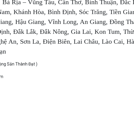
, Bà Rịa – Vũng Tàu, Cần Thơ, Bình Thuận, Đắc 
am, Khánh Hòa, Bình Định, Sóc Trăng, Tiền Gia
Giang, Hậu Giang, Vĩnh Long, An Giang, Đồng Th
ịnh, Đắk Lắk, Đắk Nông, Gia Lai, Kon Tum, Thừ
hệ An, Sơn La, Điện Biên, Lai Châu, Lào Cai, Hà
ạn
Động Sản Thành Đạt )
ầm