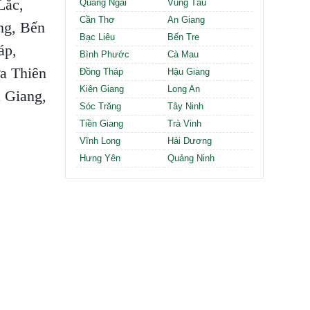
Lắc,
Quảng Ngãi
Vũng Tàu
Cần Thơ
An Giang
ng, Bến
Bạc Liêu
Bến Tre
áp,
Bình Phước
Cà Mau
a Thiên
Đồng Tháp
Hậu Giang
Kiên Giang
Long An
 Giang,
Sóc Trăng
Tây Ninh
Tiền Giang
Trà Vinh
Vĩnh Long
Hải Dương
Hưng Yên
Quảng Ninh