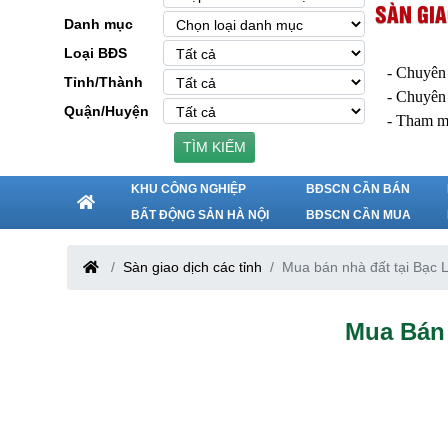
SÀN GIA
Danh mục
Loại BĐS
- Chuyên
Tỉnh/Thành
- Chuyên
Quận/Huyện
- Tham m
TÌM KIẾM
KHU CÔNG NGHIỆP
BĐSCN CẦN BÁN
BẤT ĐỘNG SẢN HÀ NỘI
BĐSCN CẦN MUA
Sàn giao dịch các tỉnh
Mua bán nhà đất tại Bạc 
Mua Bán 