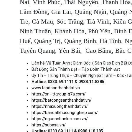
Nai, Vĩnh Phúc, Thái Nguyên, Thanh Hóa
Lâm Đồng, Gia Lai, Quảng Ngãi, Quảng N
Tre, Cà Mau, Sóc Trăng, Trà Vinh, Kiên 
Ninh Thuận, Khánh Hòa, Phú Yên, Bình Đ
Huế, Quảng Trị, Quảng Bình, Hà Tĩnh, Ng
Tuyên Quang, Yên Bái, Cao Bằng, Bắc C
Liên hệ: Vũ Tuấn Anh ; Giám Đốc ( Sàn Giao Dịch Bất 
Bất Động Sản Thành Đạt – Tập Đoàn Thành Đạt
Uy Tín – Trung Thực – Chuyên Nghiệp : Tâm – Đức -T
Hotline: 0333.69.1111 & 0988.11.8385
www.tapdoanthanhdat.vn
https://xn--ttgroup-g7a.com/
https://batdongsanthanhdat.vn/
https://nhaxuongthanhdat.vn/
https://bandatkhucongnghiep.com/
https://nguonnhanluc.com.vn/
https://subasa.vn/
Hotline: 0333 69 1111 & 0988 118 385