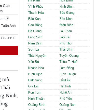
Hà Nam
Hòa Bình
Cần thuê MBKD tại Phường Định Công
n Giao
Cần thuê MBKD tại Phường Tương Mai
Vĩnh Phúc
Ninh Bình
ch
Cần thuê MBKD tại Phường Vĩnh Hưng
Thanh Hóa
Bắc Giang
Cần thuê MBKD tại Phường Lĩnh Nam
p nhật
Bắc Kạn
Bắc Ninh
Cần thuê MBKD tại Phường Hồng Hà
Cao Bằng
Điện Biên
 Tuấn Anh
Cần thuê MBKD tại Phường Láng
Hà Giang
Lai Châu
Cần thuê MBKD tại Phường Văn Miếu
Lạng Sơn
Lao Cai
33691111
Cần thuê MBKD tại Phường Kim Liên
Nam Định
Phú Thọ
Cần thuê MBKD tại Phường Bạch Mai
Cần thuê MBKD tại Phường Vĩnh Tuy
Sơn La
Thái Bình
Thái Nguyên
Tuyên Quang
Yên Bái
Thừa T. Huế
Khánh Hoà
Lâm Đồng
Bình Định
Bình Thuận
ng mô
Đăk Nông
ĐắkLắk
 Thái
Gia Lai
Hà Tĩnh
Kon Tum
Nghệ An
ng Ninh,
Ninh Thuận
Phú Yên
Đồng
Quảng Bình
Quảng Nam