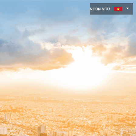
NGÔN NGỮ