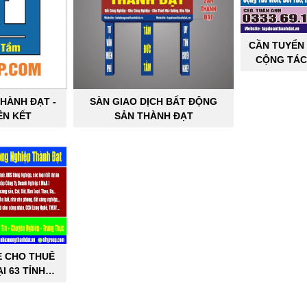
CẦN TUYỂN 
CỘNG TÁC
SẢN C
HÀNH ĐẠT -
SÀN GIAO DỊCH BẤT ĐỘNG
ÊN KẾT
SẢN THÀNH ĐẠT
E CHO THUÊ
I 63 TỈNH
PHỐ