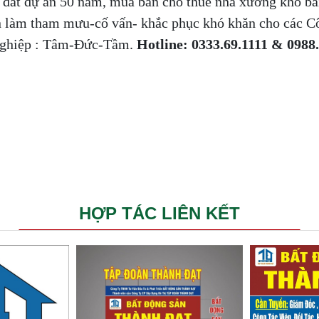
n đất dự án 50 năm, mua bán cho thuê nhà xưởng kho bã
 làm tham mưu-cố vấn- khắc phục khó khăn cho các Cô
Nghiệp : Tâm-Đức-Tầm.
Hotline: 0333.69.1111 & 0988
HỢP TÁC LIÊN KẾT