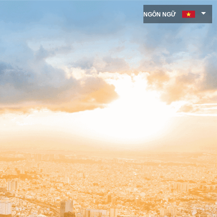
NGÔN NGỮ