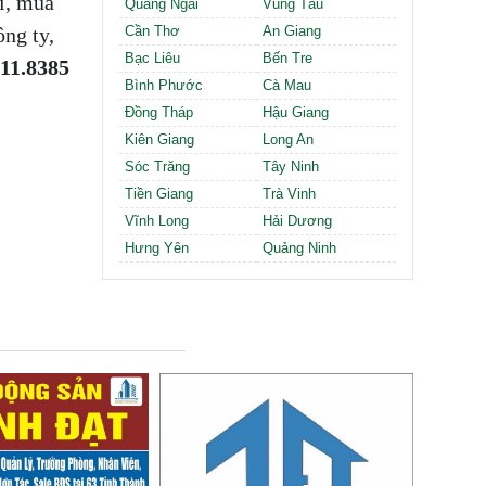
i, mua
Quảng Ngãi
Vũng Tàu
ng ty,
Cần Thơ
An Giang
Bạc Liêu
Bến Tre
.11.8385
Bình Phước
Cà Mau
Đồng Tháp
Hậu Giang
Kiên Giang
Long An
Sóc Trăng
Tây Ninh
Tiền Giang
Trà Vinh
Vĩnh Long
Hải Dương
Hưng Yên
Quảng Ninh