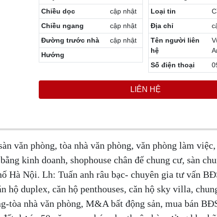
Chiều dọc
cập nhật
Loại tin
C
Chiều ngang
cập nhật
Địa chỉ
c
Đường trước nhà
cập nhật
Tên người liên
V
hệ
A
Hướng
Số điện thoại
0
LIÊN HỆ
àn văn phòng, tòa nhà văn phòng, văn phòng làm việc,
bằng kinh doanh, shophouse chân đế chung cư, sàn chu
hố Hà Nội. Lh: Tuấn anh râu bạc- chuyên gia tư vấn BĐ
n hộ duplex, căn hộ penthouses, căn hộ sky villa, chun
òng-tòa nhà văn phòng, M&A bất động sản, mua bán BĐ