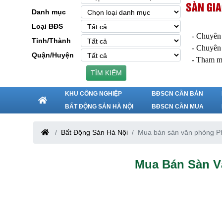
SÀN GIA
Danh mục
Loại BĐS
- Chuyên
Tỉnh/Thành
- Chuyên
Quận/Huyện
- Tham m
TÌM KIẾM
KHU CÔNG NGHIỆP
BĐSCN CẦN BÁN
BẤT ĐỘNG SẢN HÀ NỘI
BĐSCN CẦN MUA
Bất Động Sản Hà Nội
Mua bán sàn văn phòng 
Mua Bán Sàn 