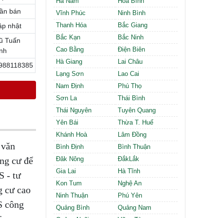
Hà Nam
Hòa Bình
Cần thuê MBKD tại Phường Định Công
ần bán
Cần thuê MBKD tại Phường Tương Mai
Vĩnh Phúc
Ninh Bình
Cần thuê MBKD tại Phường Vĩnh Hưng
Thanh Hóa
Bắc Giang
ập nhật
Cần thuê MBKD tại Phường Lĩnh Nam
Bắc Kạn
Bắc Ninh
ũ Tuấn
Cần thuê MBKD tại Phường Hồng Hà
Cao Bằng
Điện Biên
nh
Cần thuê MBKD tại Phường Láng
Hà Giang
Lai Châu
988118385
Cần thuê MBKD tại Phường Văn Miếu
Lạng Sơn
Lao Cai
Cần thuê MBKD tại Phường Kim Liên
Nam Định
Phú Thọ
Cần thuê MBKD tại Phường Bạch Mai
Cần thuê MBKD tại Phường Vĩnh Tuy
Sơn La
Thái Bình
Thái Nguyên
Tuyên Quang
Yên Bái
Thừa T. Huế
Khánh Hoà
Lâm Đồng
 văn
Bình Định
Bình Thuận
ng cư để
Đăk Nông
ĐắkLắk
Gia Lai
Hà Tĩnh
S - tư
Kon Tum
Nghệ An
g cư cao
Ninh Thuận
Phú Yên
S công
Quảng Bình
Quảng Nam