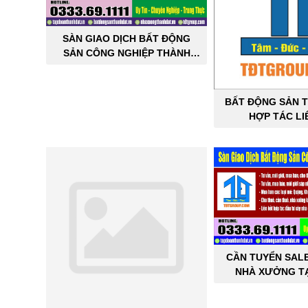
SÀN GIAO DỊCH BẤT ĐỘNG
SẢN CÔNG NGHIỆP THÀNH
ĐẠT
BẤT ĐỘNG SẢN T
HỢP TÁC LI
CẦN TUYỂN SAL
NHÀ XƯỞNG TẠ
THÀNH 