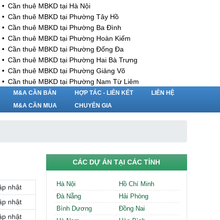
Cần thuê MBKD tại Hà Nội
Cần thuê MBKD tại Phường Tây Hồ
Cần thuê MBKD tại Phường Ba Đình
Cần thuê MBKD tại Phường Hoàn Kiếm
Cần thuê MBKD tại Phường Đống Đa
Cần thuê MBKD tại Phường Hai Bà Trưng
Cần thuê MBKD tại Phường Giảng Võ
Cần thuê MBKD tại Phường Nam Từ Liêm
Cần thuê MBKD tại Phường Cầu Giấy
M&A CẦN BÁN
HỢP TÁC - LIÊN KẾT
LIÊN HỆ
Cần thuê MBKD tại Phường Thanh Xuân
M&A CẦN MUA
CHUYÊN GIA
Cần thuê MBKD tại Phường Long Biên
Cần thuê MBKD tại Phường Hà Đông
Cần thuê MBKD tại Phường Hoàng Mai
Cần thuê MBKD tại Phường Ô Chợ Dừa
Cần thuê MBKD tại Phường Yên Hòa
CÁC DỰ ÁN TẠI CÁC TỈNH
Cần thuê MBKD tại Phường Nghĩa Độ
Cần thuê MBKD tại Phường Phương Liệt
Hà Nội
Hồ Chí Minh
ập nhật
Cần thuê MBKD tại Phường Khương Đình
Đà Nẵng
Hải Phòng
Cần thuê MBKD tại Phường Yên Sở
ập nhật
Bình Dương
Đồng Nai
Cần thuê MBKD tại Phường Hoàng Liệt
ập nhật