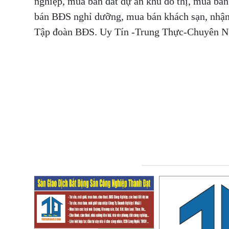
nghiệp, mua bán đất dự án khu đô thị, mua bá
bán BĐS nghỉ dưỡng, mua bán khách sạn, nhận
Tập đoàn BĐS. Uy Tín -Trung Thực-Chuyên 