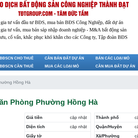
O DỊCH BẤT ĐỘNG SẢN CÔNG NGHIỆP THÀNH ĐẠT
TĐTGROUP.COM - TÂM ĐỨC TẦM
 gia tư vấn đầu tư BĐS, mua bán BĐS Công Nghiệp, đất dự án
 gia tư vấn, mua bán sáp nhập doanh nghiệp - M&A bất động sản
ưu, cố vấn, khắc phục khó khắn cho các Công ty, Tập đoàn BĐS
BĐSCN CHO THUÊ
CẦN BÁN ĐẤT DỰ ÁN
BÁN CÁC LOẠI MỎ
BĐSCN CẦN THUÊ
MUA CÁC LOẠI MỎ
CẦN MUA ĐẤT DỰ ÁN
Phường Hồng Hà
Văn Phòng Phường Hồng Hà
Giá tiền
cập nhật
Thành phố
c
Diện tích
cập nhật
Quận/Huyện
c
Giấy tờ
Xã/Phường
c