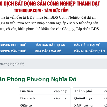
O DỊCH BẤT ĐỘNG SẢN CÔNG NGHIỆP THÀNH ĐẠT
TĐTGROUP.COM - TÂM ĐỨC TẦM
 gia tư vấn đầu tư BĐS, mua bán BĐS Công Nghiệp, đất dự án
 gia tư vấn, mua bán sáp nhập doanh nghiệp - M&A bất động sản
ưu, cố vấn, khắc phục khó khắn cho các Công ty, Tập đoàn BĐS
BĐSCN CHO THUÊ
CẦN BÁN ĐẤT DỰ ÁN
BÁN CÁC LOẠI MỎ
BĐSCN CẦN THUÊ
MUA CÁC LOẠI MỎ
CẦN MUA ĐẤT DỰ ÁN
hường Nghĩa Độ
ăn Phòng Phường Nghĩa Độ
Giá tiền
cập nhật
Thành phố
c
Diện tích
cập nhật
Quận/Huyện
c
Giấy tờ
Xã/Phường
c