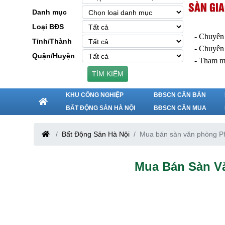
SÀN GIA
Danh mục
Loại BĐS
- Chuyên
Tỉnh/Thành
- Chuyên
Quận/Huyện
- Tham m
TÌM KIẾM
KHU CÔNG NGHIỆP
BĐSCN CẦN BÁN
BẤT ĐỘNG SẢN HÀ NỘI
BĐSCN CẦN MUA
Bất Động Sản Hà Nội
Mua bán sàn văn phòng P
Mua Bán Sàn V