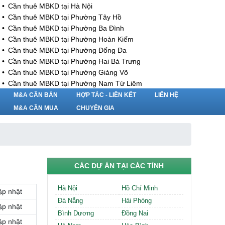
Cần thuê MBKD tại Hà Nội
Cần thuê MBKD tại Phường Tây Hồ
Cần thuê MBKD tại Phường Ba Đình
Cần thuê MBKD tại Phường Hoàn Kiếm
Cần thuê MBKD tại Phường Đống Đa
Cần thuê MBKD tại Phường Hai Bà Trưng
Cần thuê MBKD tại Phường Giảng Võ
Cần thuê MBKD tại Phường Nam Từ Liêm
Cần thuê MBKD tại Phường Cầu Giấy
M&A CẦN BÁN
HỢP TÁC - LIÊN KẾT
LIÊN HỆ
Cần thuê MBKD tại Phường Thanh Xuân
M&A CẦN MUA
CHUYÊN GIA
Cần thuê MBKD tại Phường Long Biên
Cần thuê MBKD tại Phường Hà Đông
Cần thuê MBKD tại Phường Hoàng Mai
Cần thuê MBKD tại Phường Ô Chợ Dừa
Cần thuê MBKD tại Phường Yên Hòa
CÁC DỰ ÁN TẠI CÁC TỈNH
Cần thuê MBKD tại Phường Nghĩa Độ
Cần thuê MBKD tại Phường Phương Liệt
Hà Nội
Hồ Chí Minh
ập nhật
Cần thuê MBKD tại Phường Khương Đình
Đà Nẵng
Hải Phòng
Cần thuê MBKD tại Phường Yên Sở
ập nhật
Bình Dương
Đồng Nai
Cần thuê MBKD tại Phường Hoàng Liệt
ập nhật