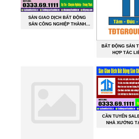
SÀN GIAO DỊCH BẤT ĐỘNG
SẢN CÔNG NGHIỆP THÀNH
ĐẠT
BẤT ĐỘNG SẢN T
HỢP TÁC LI
CẦN TUYỂN SAL
NHÀ XƯỞNG TẠ
THÀNH 