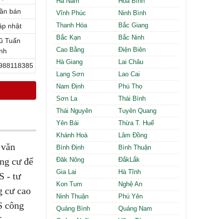
Hà Nam
Hòa Bình
Cần thuê MBKD tại Phường Định Công
ần bán
Cần thuê MBKD tại Phường Tương Mai
Vĩnh Phúc
Ninh Bình
Cần thuê MBKD tại Phường Vĩnh Hưng
Thanh Hóa
Bắc Giang
ập nhật
Cần thuê MBKD tại Phường Lĩnh Nam
Bắc Kạn
Bắc Ninh
ũ Tuấn
Cần thuê MBKD tại Phường Hồng Hà
Cao Bằng
Điện Biên
nh
Cần thuê MBKD tại Phường Láng
Hà Giang
Lai Châu
988118385
Cần thuê MBKD tại Phường Văn Miếu
Lạng Sơn
Lao Cai
Cần thuê MBKD tại Phường Kim Liên
Nam Định
Phú Thọ
Cần thuê MBKD tại Phường Bạch Mai
Cần thuê MBKD tại Phường Vĩnh Tuy
Sơn La
Thái Bình
Thái Nguyên
Tuyên Quang
Yên Bái
Thừa T. Huế
Khánh Hoà
Lâm Đồng
 văn
Bình Định
Bình Thuận
ng cư để
Đăk Nông
ĐắkLắk
Gia Lai
Hà Tĩnh
S - tư
Kon Tum
Nghệ An
g cư cao
Ninh Thuận
Phú Yên
S công
Quảng Bình
Quảng Nam