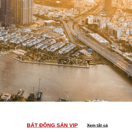
BẤT ĐỘNG SẢN VIP
Xem tất cả