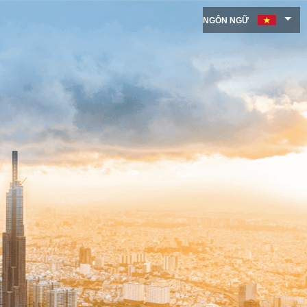
NGÔN NGỮ