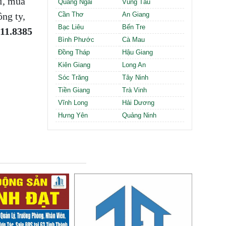
i, mua
Quảng Ngãi
Vũng Tàu
ng ty,
Cần Thơ
An Giang
Bạc Liêu
Bến Tre
.11.8385
Bình Phước
Cà Mau
Đồng Tháp
Hậu Giang
Kiên Giang
Long An
Sóc Trăng
Tây Ninh
Tiền Giang
Trà Vinh
Vĩnh Long
Hải Dương
Hưng Yên
Quảng Ninh