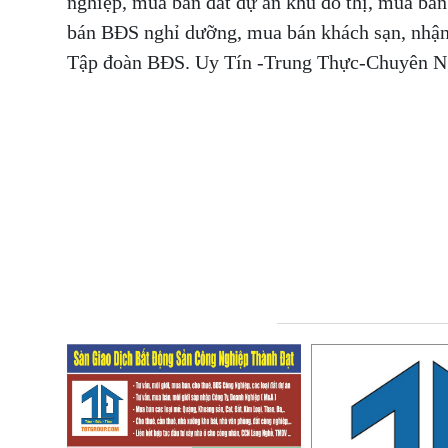
nghiệp, mua bán đất dự án khu đô thị, mua bá
bán BĐS nghỉ dưỡng, mua bán khách sạn, nhận
Tập đoàn BĐS. Uy Tín -Trung Thực-Chuyên 