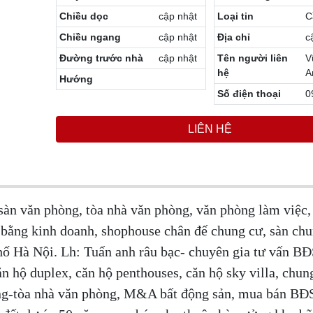
Chiều dọc
cập nhật
Loại tin
C
Chiều ngang
cập nhật
Địa chỉ
c
Đường trước nhà
cập nhật
Tên người liên
V
hệ
A
Hướng
Số điện thoại
0
LIÊN HỆ
àn văn phòng, tòa nhà văn phòng, văn phòng làm việc,
bằng kinh doanh, shophouse chân đế chung cư, sàn chu
hố Hà Nội. Lh: Tuấn anh râu bạc- chuyên gia tư vấn BĐ
n hộ duplex, căn hộ penthouses, căn hộ sky villa, chun
òng-tòa nhà văn phòng, M&A bất động sản, mua bán BĐ