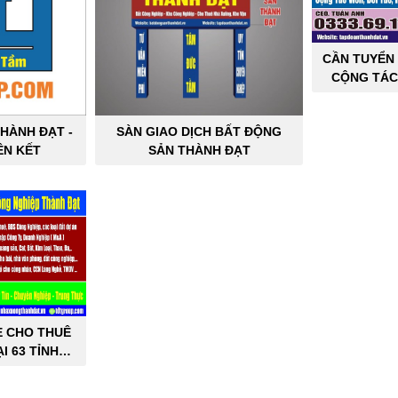
CẦN TUYỂN 
CỘNG TÁC
SẢN C
HÀNH ĐẠT -
SÀN GIAO DỊCH BẤT ĐỘNG
ÊN KẾT
SẢN THÀNH ĐẠT
E CHO THUÊ
I 63 TỈNH
PHỐ