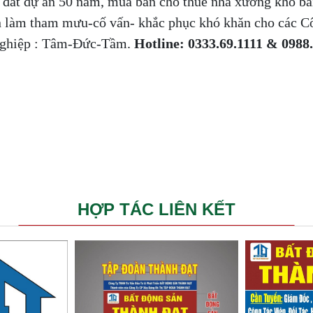
n đất dự án 50 năm, mua bán cho thuê nhà xưởng kho bã
 làm tham mưu-cố vấn- khắc phục khó khăn cho các Cô
Nghiệp : Tâm-Đức-Tầm.
Hotline: 0333.69.1111 & 0988
HỢP TÁC LIÊN KẾT