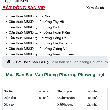
Tập đoàn BĐS
BẤT ĐỘNG SẢN VIP
Xem tất cả
Cần thuê MBKD tại Hà Nội
Cần thuê MBKD tại Phường Tây Hồ
Cần thuê MBKD tại Phường Ba Đình
Cần thuê MBKD tại Phường Hoàn Kiếm
Cần thuê MBKD tại Phường Đống Đa
Cần thuê MBKD tại Phường Hai Bà Trưng
Cần thuê MBKD tại Phường Giảng Võ
Cần thuê MBKD tại Phường Nam Từ Liêm
Cần thuê MBKD tại Phường Cầu Giấy
Bất Động Sản Hà Nội
Mua bán sàn văn phòng Phường Phư
Cần thuê MBKD tại Phường Thanh Xuân
Cần thuê MBKD tại Phường Long Biên
Mua Bán Sàn Văn Phòng Phường Phương Liệt
Cần thuê MBKD tại Phường Hà Đông
Cần thuê MBKD tại Phường Hoàng Mai
Cần thuê MBKD tại Phường Ô Chợ Dừa
Giá tiền
cập nhật
Thành phố
cập nhật
Cần thuê MBKD tại Phường Yên Hòa
Cần thuê MBKD tại Phường Nghĩa Độ
Diện tích
cập nhật
Quận/Huyện
cập nhật
Cần thuê MBKD tại Phường Phương Liệt
Giấy tờ
Xã/Phường
cập nhật
Cần thuê MBKD tại Phường Khương Đình