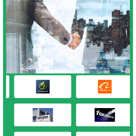
M&A CẦN MUA tại Vũng Tàu
M&A CẦN MUA tại Cần Thơ
M&A CẦN MUA tại An Giang
M&A CẦN MUA tại Bạc Liêu
M&A CẦN MUA tại Bến Tre
M&A CẦN MUA tại Bình Phước
M&A CẦN MUA tại Cà Mau
M&A CẦN MUA tại Đồng Tháp
M&A CẦN MUA tại Hậu Giang
M&A CẦN MUA tại Kiên Giang
M&A CẦN MUA tại Long An
M&A CẦN MUA tại Sóc Trăng
M&A CẦN MUA tại Tây Ninh
M&A CẦN MUA tại Tiền Giang
M&A CẦN MUA tại Trà Vinh
M&A CẦN MUA tại Vĩnh Long
M&A CẦN MUA tại Hải Dương
M&A CẦN MUA tại Hưng Yên
M&A CẦN MUA tại Quảng Ninh