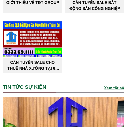
GIỚI THIỆU VỀ TĐT GROUP
CẦN TUYỂN SALE BẤT
ĐỘNG SẢN CÔNG NGHIỆP
CẦN TUYỂN SALE CHO
THUÊ NHÀ XƯỞNG TẠI 63
TỈNH THÀNH PHỐ
TIN TỨC SỰ KIỆN
Xem tất cả