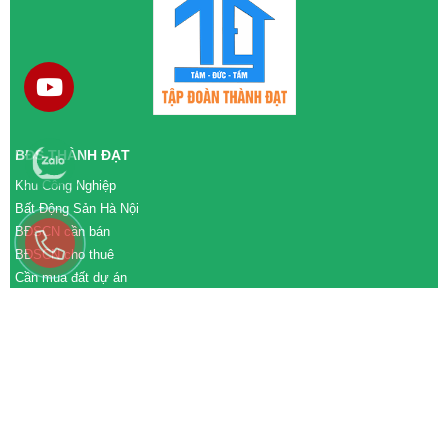
BĐS THÀNH ĐẠT
Khu Công Nghiệp
Bất Động Sản Hà Nội
BĐSCN cần bán
BĐSCN cho thuê
Cần mua đất dự án
Cần bán đất dự án
M&A cần mua
M&A cần bán
WEBSITE
tđtgroup.com