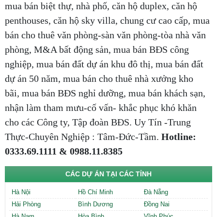
mua bán biệt thự, nhà phố, căn hộ duplex, căn hộ
penthouses, căn hộ sky villa, chung cư cao cấp, mua
bán cho thuê văn phòng-sàn văn phòng-tòa nhà văn
phòng, M&A bất động sản, mua bán BĐS công
nghiệp, mua bán đất dự án khu đô thị, mua bán đất
dự án 50 năm, mua bán cho thuê nhà xưởng kho
bãi, mua bán BĐS nghỉ dưỡng, mua bán khách sạn,
nhận làm tham mưu-cố vấn- khắc phục khó khăn
cho các Công ty, Tập đoàn BĐS. Uy Tín -Trung
Thực-Chuyên Nghiệp : Tâm-Đức-Tầm.
Hotline:
0333.69.1111 & 0988.11.8385
CÁC DỰ ÁN TẠI CÁC TỈNH
Hà Nội
Hồ Chí Minh
Đà Nẵng
Hải Phòng
Bình Dương
Đồng Nai
Hà Nam
Hòa Bình
Vĩnh Phúc