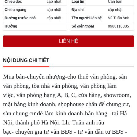
Chiều dọc
cập nhật
Loại tin
Cần bán
Cần thuê MBKD tại Phường Yên Sở
Chiều ngang
cập nhật
Địa chỉ
cập nhật
Cần thuê MBKD tại Phường Hoàng Liệt
Cần thuê MBKD tại Phường Định Công
Đường trước nhà
cập nhật
Tên người liên hệ
Vũ Tuấn Anh
Cần thuê MBKD tại Phường Tương Mai
Hướng
Số điện thoại
0988118385
Cần thuê MBKD tại Phường Vĩnh Hưng
Cần thuê MBKD tại Phường Lĩnh Nam
LIÊN HỆ
Cần thuê MBKD tại Phường Hồng Hà
Cần thuê MBKD tại Phường Láng
Cần thuê MBKD tại Phường Văn Miếu
NỘI DUNG CHI TIẾT
Cần thuê MBKD tại Phường Kim Liên
Cần thuê MBKD tại Phường Bạch Mai
Mua bán-chuyển nhượng-cho thuê văn phòng, sàn
Cần thuê MBKD tại Phường Vĩnh Tuy
văn phòng, tòa nhà văn phòng, văn phòng làm
việc, văn phòng hạng A, B, C, cửa hàng, showroom,
mặt bằng kinh doanh, shophouse chân đế chung cư,
sàn chung cư để làm kinh doanh-bán hàng...tại Hà
Nội, thành phố Hà Nội. Lh: Tuấn anh râu
bạc- chuyên gia tư vấn BĐS - tư vấn đầu tư BĐS -