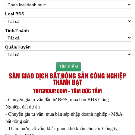
Loại BĐS
Tỉnh/Thành
Quận/Huyện
TÌM KIẾM
SÀN GIAO DỊCH BẤT ĐỘNG SẢN CÔNG NGHIỆP
THÀNH ĐẠT
TĐTGROUP.COM - TÂM ĐỨC TẦM
- Chuyên gia tư vấn đầu tư BĐS, mua bán BĐS Công
Nghiệp, đất dự án
- Chuyên gia tư vấn, mua bán sáp nhập doanh nghiệp - M&A
bất động sản
- Tham mưu, cố vấn, khắc phục khó khắn cho các Công ty,