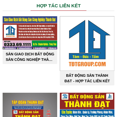
HỢP TÁC LIÊN KẾT
SÀN GIAO DỊCH BẤT ĐỘNG
SẢN CÔNG NGHIỆP THÀNH
ĐẠT
BẤT ĐỘNG SẢN THÀNH
ĐẠT - HỢP TÁC LIÊN KẾT