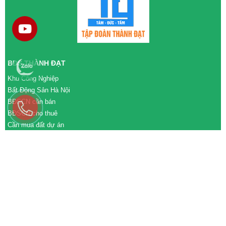
BĐS THÀNH ĐẠT
Khu Công Nghiệp
Bất Động Sản Hà Nội
BĐSCN cần bán
BĐSCN cho thuê
Cần mua đất dự án
Cần bán đất dự án
M&A cần mua
M&A cần bán
WEBSITE
tđtgroup.com
tapdoanthanhdat.vn
batdongsanthanhdat.vn