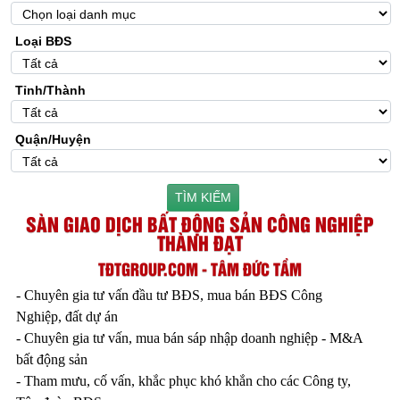
Loại BĐS
Tỉnh/Thành
Quận/Huyện
TÌM KIẾM
SÀN GIAO DỊCH BẤT ĐỘNG SẢN CÔNG NGHIỆP
THÀNH ĐẠT
TĐTGROUP.COM - TÂM ĐỨC TẦM
- Chuyên gia tư vấn đầu tư BĐS, mua bán BĐS Công
Nghiệp, đất dự án
- Chuyên gia tư vấn, mua bán sáp nhập doanh nghiệp - M&A
bất động sản
- Tham mưu, cố vấn, khắc phục khó khắn cho các Công ty,