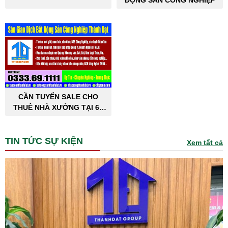
ĐỘNG SẢN CÔNG NGHIỆP
CẦN TUYỂN SALE CHO
THUÊ NHÀ XƯỞNG TẠI 63
TỈNH THÀNH PHỐ
TIN TỨC SỰ KIỆN
Xem tất cả