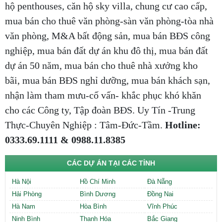
hộ penthouses, căn hộ sky villa, chung cư cao cấp,
mua bán cho thuê văn phòng-sàn văn phòng-tòa nhà
văn phòng, M&A bất động sản, mua bán BĐS công
nghiệp, mua bán đất dự án khu đô thị, mua bán đất
dự án 50 năm, mua bán cho thuê nhà xưởng kho
bãi, mua bán BĐS nghỉ dưỡng, mua bán khách sạn,
nhận làm tham mưu-cố vấn- khắc phục khó khăn
cho các Công ty, Tập đoàn BĐS. Uy Tín -Trung
Thực-Chuyên Nghiệp : Tâm-Đức-Tầm.
Hotline:
0333.69.1111 & 0988.11.8385
CÁC DỰ ÁN TẠI CÁC TỈNH
Hà Nội
Hồ Chí Minh
Đà Nẵng
Hải Phòng
Bình Dương
Đồng Nai
Hà Nam
Hòa Bình
Vĩnh Phúc
Ninh Bình
Thanh Hóa
Bắc Giang