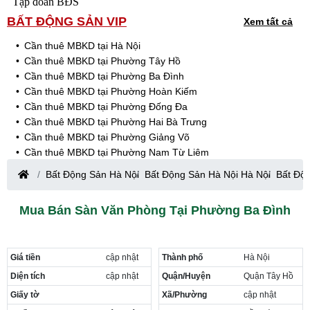
Tập đoàn BĐS
BẤT ĐỘNG SẢN VIP
Xem tất cả
Cần thuê MBKD tại Hà Nội
Cần thuê MBKD tại Phường Tây Hồ
Cần thuê MBKD tại Phường Ba Đình
Cần thuê MBKD tại Phường Hoàn Kiếm
Cần thuê MBKD tại Phường Đống Đa
Cần thuê MBKD tại Phường Hai Bà Trưng
Cần thuê MBKD tại Phường Giảng Võ
Cần thuê MBKD tại Phường Nam Từ Liêm
Cần thuê MBKD tại Phường Cầu Giấy
Bất Động Sản Hà Nội
Bất Động Sản Hà Nội Hà Nội
Bất Độ
Cần thuê MBKD tại Phường Thanh Xuân
Cần thuê MBKD tại Phường Long Biên
Mua Bán Sàn Văn Phòng Tại Phường Ba Đình
Cần thuê MBKD tại Phường Hà Đông
Cần thuê MBKD tại Phường Hoàng Mai
Cần thuê MBKD tại Phường Ô Chợ Dừa
Giá tiền
cập nhật
Thành phố
Hà Nội
Cần thuê MBKD tại Phường Yên Hòa
Cần thuê MBKD tại Phường Nghĩa Độ
Diện tích
cập nhật
Quận/Huyện
Quận Tây Hồ
Cần thuê MBKD tại Phường Phương Liệt
Giấy tờ
Xã/Phường
cập nhật
Cần thuê MBKD tại Phường Khương Đình