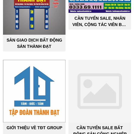
CẦN TUYỂN SALE, NHÂN
VIÊN, CỘNG TÁC VIÊN BẤT
ĐỘNG SẢN CÔNG NGHIỆP
SÀN GIAO DỊCH BẤT ĐỘNG
SẢN THÀNH ĐẠT
GIỚI THIỆU VỀ TĐT GROUP
CẦN TUYỂN SALE BẤT