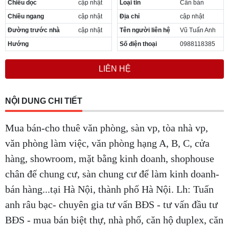
Chiều dọc
cập nhật
Loại tin
Cần bán
Cần thuê MBKD tại Phường Yên Sở
Chiều ngang
cập nhật
Địa chỉ
cập nhật
Cần thuê MBKD tại Phường Hoàng Liệt
Cần thuê MBKD tại Phường Định Công
Đường trước nhà
cập nhật
Tên người liên hệ
Vũ Tuấn Anh
Cần thuê MBKD tại Phường Tương Mai
Hướng
Số điện thoại
0988118385
Cần thuê MBKD tại Phường Vĩnh Hưng
Cần thuê MBKD tại Phường Lĩnh Nam
LIÊN HỆ
Cần thuê MBKD tại Phường Hồng Hà
Cần thuê MBKD tại Phường Láng
Cần thuê MBKD tại Phường Văn Miếu
NỘI DUNG CHI TIẾT
Cần thuê MBKD tại Phường Kim Liên
Cần thuê MBKD tại Phường Bạch Mai
Mua bán-cho thuê văn phòng, sàn vp, tòa nhà vp,
Cần thuê MBKD tại Phường Vĩnh Tuy
văn phòng làm việc, văn phòng hạng A, B, C, cửa
hàng, showroom, mặt bằng kinh doanh, shophouse
chân đế chung cư, sàn chung cư để làm kinh doanh-
bán hàng...tại Hà Nội, thành phố Hà Nội. Lh: Tuấn
anh râu bạc- chuyên gia tư vấn BĐS - tư vấn đầu tư
BĐS - mua bán biệt thự, nhà phố, căn hộ duplex, căn