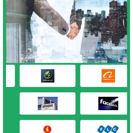
M&A CẦN MUA tại An Giang
M&A CẦN MUA tại Bạc Liêu
M&A CẦN MUA tại Bến Tre
M&A CẦN MUA tại Bình Phước
M&A CẦN MUA tại Cà Mau
M&A CẦN MUA tại Đồng Tháp
M&A CẦN MUA tại Hậu Giang
M&A CẦN MUA tại Kiên Giang
M&A CẦN MUA tại Long An
M&A CẦN MUA tại Sóc Trăng
M&A CẦN MUA tại Tây Ninh
M&A CẦN MUA tại Tiền Giang
M&A CẦN MUA tại Trà Vinh
M&A CẦN MUA tại Vĩnh Long
M&A CẦN MUA tại Hải Dương
M&A CẦN MUA tại Hưng Yên
M&A CẦN MUA tại Quảng Ninh