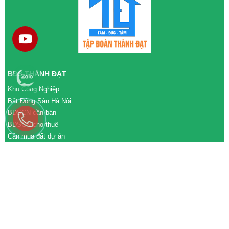
BĐS THÀNH ĐẠT
Khu Công Nghiệp
Bất Động Sản Hà Nội
BĐSCN cần bán
BĐSCN cho thuê
Cần mua đất dự án
Cần bán đất dự án
M&A cần mua
M&A cần bán
WEBSITE
tđtgroup.com
tapdoanthanhdat.vn