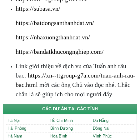
https://subasa.vn/
https://batdongsanthanhdat.vn/
https://nhaxuongthanhdat.vn/
https://bandatkhucongnghiep.com/
Link giới thiệu về dịch vụ của Tuấn anh râu
bạc:
https://xn--ttgroup-g7a.com/tuan-anh-rau-
bac.html
mời các ông Chủ vào đọc nhé. Chắc
chắn là sẽ giúp ích cho mọi người đấy
CÁC DỰ ÁN TẠI CÁC TỈNH
Hà Nội
Hồ Chí Minh
Đà Nẵng
Hải Phòng
Bình Dương
Đồng Nai
Hà Nam
Hòa Bình
Vĩnh Phúc