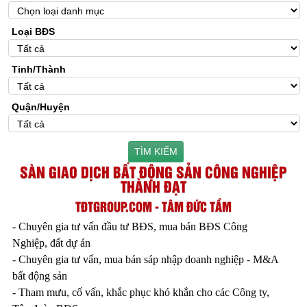
Loại BĐS
Tỉnh/Thành
Quận/Huyện
TÌM KIẾM
SÀN GIAO DỊCH BẤT ĐỘNG SẢN CÔNG NGHIỆP
THÀNH ĐẠT
TĐTGROUP.COM - TÂM ĐỨC TẦM
- Chuyên gia tư vấn đầu tư BĐS, mua bán BĐS Công
Nghiệp, đất dự án
- Chuyên gia tư vấn, mua bán sáp nhập doanh nghiệp - M&A
bất động sản
- Tham mưu, cố vấn, khắc phục khó khắn cho các Công ty,