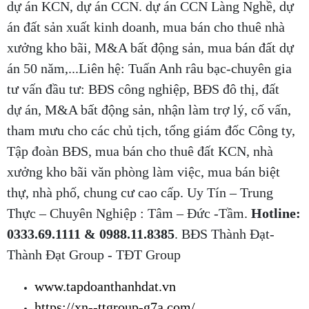
dự án KCN, dự án CCN. dự án CCN Làng Nghề, dự
án đất sản xuất kinh doanh, mua bán cho thuê nhà
xưởng kho bãi, M&A bất động sản, mua bán đất dự
án 50 năm,...Liên hệ: Tuấn Anh râu bạc-chuyên gia
tư vấn đầu tư: BĐS công nghiệp, BĐS đô thị, đất
dự án, M&A bất động sản, nhận làm trợ lý, cố vấn,
tham mưu cho các chủ tịch, tổng giám đốc Công ty,
Tập đoàn BĐS, mua bán cho thuê đất KCN, nhà
xưởng kho bãi văn phòng làm việc, mua bán biệt
thự, nhà phố, chung cư cao cấp. Uy Tín – Trung
Thực – Chuyên Nghiệp : Tâm – Đức -Tầm.
Hotline:
0333.69.1111 & 0988.11.8385
. BĐS Thành Đạt-
Thành Đạt Group - TĐT Group
www.tapdoanthanhdat.vn
https://xn--ttgroup-g7a.com/