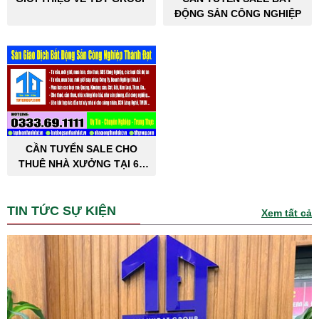
ĐỘNG SẢN CÔNG NGHIỆP
CẦN TUYỂN SALE CHO
THUÊ NHÀ XƯỞNG TẠI 63
TỈNH THÀNH PHỐ
TIN TỨC SỰ KIỆN
Xem tất cả