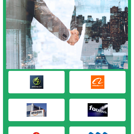
M&A CẦN MUA tại Cần Thơ
M&A CẦN MUA tại An Giang
M&A CẦN MUA tại Bạc Liêu
M&A CẦN MUA tại Bến Tre
M&A CẦN MUA tại Bình Phước
M&A CẦN MUA tại Cà Mau
M&A CẦN MUA tại Đồng Tháp
M&A CẦN MUA tại Hậu Giang
M&A CẦN MUA tại Kiên Giang
M&A CẦN MUA tại Long An
M&A CẦN MUA tại Sóc Trăng
M&A CẦN MUA tại Tây Ninh
M&A CẦN MUA tại Tiền Giang
M&A CẦN MUA tại Trà Vinh
M&A CẦN MUA tại Vĩnh Long
M&A CẦN MUA tại Hải Dương
M&A CẦN MUA tại Hưng Yên
M&A CẦN MUA tại Quảng Ninh