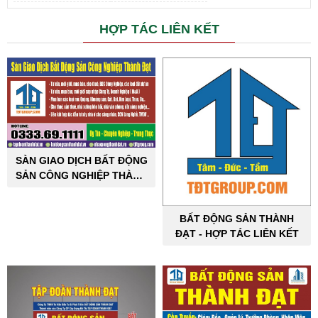
HỢP TÁC LIÊN KẾT
SÀN GIAO DỊCH BẤT ĐỘNG
SẢN CÔNG NGHIỆP THÀNH
ĐẠT
BẤT ĐỘNG SẢN THÀNH
ĐẠT - HỢP TÁC LIÊN KẾT