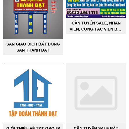
CẦN TUYỂN SALE, NHÂN
VIÊN, CỘNG TÁC VIÊN BẤT
ĐỘNG SẢN CÔNG NGHIỆP
SÀN GIAO DỊCH BẤT ĐỘNG
SẢN THÀNH ĐẠT
GIỚI THIỆU VỀ TĐT GROUP
CẦN TUYỂN SALE BẤT