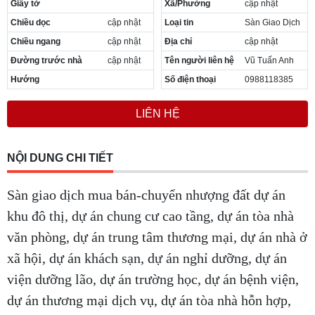
Giấy tờ
Xã/Phường
cập nhật
Cần thuê MBKD tại Phường Yên Sở
Chiều dọc
cập nhật
Loại tin
Sàn Giao Dịch
Cần thuê MBKD tại Phường Hoàng Liệt
Cần thuê MBKD tại Phường Định Công
Chiều ngang
cập nhật
Địa chỉ
cập nhật
Cần thuê MBKD tại Phường Tương Mai
Đường trước nhà
cập nhật
Tên người liên hệ
Vũ Tuấn Anh
Cần thuê MBKD tại Phường Vĩnh Hưng
Hướng
Số điện thoại
0988118385
Cần thuê MBKD tại Phường Lĩnh Nam
Cần thuê MBKD tại Phường Hồng Hà
LIÊN HỆ
Cần thuê MBKD tại Phường Láng
Cần thuê MBKD tại Phường Văn Miếu
Cần thuê MBKD tại Phường Kim Liên
NỘI DUNG CHI TIẾT
Cần thuê MBKD tại Phường Bạch Mai
Cần thuê MBKD tại Phường Vĩnh Tuy
Sàn giao dịch mua bán-chuyển nhượng đất dự án
khu đô thị, dự án chung cư cao tầng, dự án tòa nhà
văn phòng, dự án trung tâm thương mại, dự án nhà ở
xã hội, dự án khách sạn, dự án nghỉ dưỡng, dự án
viện dưỡng lão, dự án trường học, dự án bệnh viện,
dự án thương mại dịch vụ, dự án tòa nhà hỗn hợp,