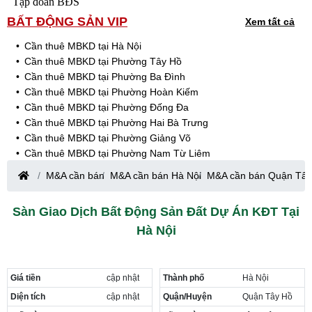
Tập đoàn BĐS
BẤT ĐỘNG SẢN VIP
Xem tất cả
Cần thuê MBKD tại Hà Nội
Cần thuê MBKD tại Phường Tây Hồ
Cần thuê MBKD tại Phường Ba Đình
Cần thuê MBKD tại Phường Hoàn Kiếm
Cần thuê MBKD tại Phường Đống Đa
Cần thuê MBKD tại Phường Hai Bà Trưng
Cần thuê MBKD tại Phường Giảng Võ
Cần thuê MBKD tại Phường Nam Từ Liêm
Cần thuê MBKD tại Phường Cầu Giấy
M&A cần bán
M&A cần bán Hà Nội
M&A cần bán Quận Tây
Cần thuê MBKD tại Phường Thanh Xuân
Cần thuê MBKD tại Phường Long Biên
Sàn Giao Dịch Bất Động Sản Đất Dự Án KĐT Tại
Cần thuê MBKD tại Phường Hà Đông
Hà Nội
Cần thuê MBKD tại Phường Hoàng Mai
Cần thuê MBKD tại Phường Ô Chợ Dừa
Cần thuê MBKD tại Phường Yên Hòa
Cần thuê MBKD tại Phường Nghĩa Độ
Giá tiền
cập nhật
Thành phố
Hà Nội
Cần thuê MBKD tại Phường Phương Liệt
Diện tích
cập nhật
Quận/Huyện
Quận Tây Hồ
Cần thuê MBKD tại Phường Khương Đình